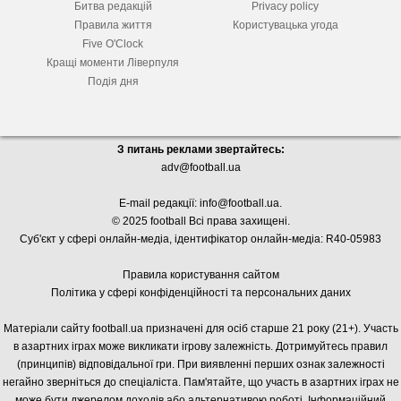
Битва редакцій
Privacy policy
Правила життя
Користувацька угода
Five O'Clock
Кращі моменти Ліверпуля
Подія дня
З питань реклами звертайтесь:
adv@football.ua
E-mail редакції:
info@football.ua
.
© 2025 football Всі права захищені.
Суб'єкт у сфері онлайн-медіа, і
дентифікатор онлайн-медіа: R40-05983
Правила користування сайтом
Політика у сфері конфіденційності та персональних даних
Матеріали сайту football.ua призначені для осіб старше 21 року (21+). Участь
в азартних іграх може викликати ігрову залежність. Дотримуйтесь правил
(принципів) відповідальної гри. При виявленні перших ознак залежності
негайно зверніться до спеціаліста. Пам'ятайте, що участь в азартних іграх не
може бути джерелом доходів або альтернативою роботі. Інформаційний