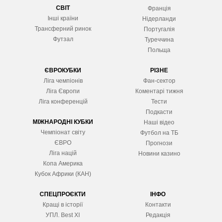
СВІТ
Франція
Інші країни
Нідерланди
Трансферний ринок
Португалія
Футзал
Туреччина
Польща
ЄВРОКУБКИ
РІЗНЕ
Ліга чемпіонів
Фан-сектор
Ліга Європ
и
Коментарі тижня
Ліга конференцій
Тести
Подкасти
МІЖНАРОДНІ КУБКИ
Наші відео
Чемпіонат світу
Футбол на ТБ
ЄВРО
Прогнози
Ліга націй
Новини казино
Копа Америка
Кубок Африки (КАН)
СПЕЦПРОЄКТИ
ІНФО
Кращі в історії
Контакти
УПЛ. Best XІ
Редакція