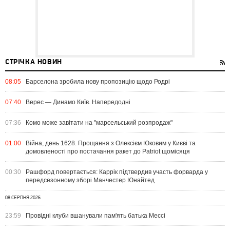
СТРІЧКА НОВИН
08:05
Барселона зробила нову пропозицію щодо Родрі
07:40
Верес — Динамо Київ. Напередодні
07:36
Комо може завітати на "марсельський розпродаж"
01:00
Війна, день 1628. Прощання з Олексієм Юковим у Києві та
домовленості про постачання ракет до Patriot щомісяця
00:30
Рашфорд повертається: Каррік підтвердив участь форварда у
передсезонному зборі Манчестер Юнайтед
08 СЕРПНЯ 2026
23:59
Провідні клуби вшанували пам'ять батька Мессі