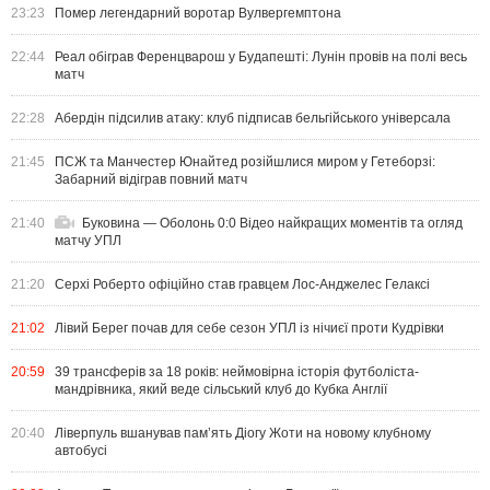
23:23
Помер легендарний воротар Вулвергемптона
22:44
Реал обіграв Ференцварош у Будапешті: Лунін провів на полі весь
матч
22:28
Абердін підсилив атаку: клуб підписав бельгійського універсала
21:45
ПСЖ та Манчестер Юнайтед розійшлися миром у Гетеборзі:
Забарний відіграв повний матч
21:40
Буковина — Оболонь 0:0 Відео найкращих моментів та огляд
матчу УПЛ
21:20
Серхі Роберто офіційно став гравцем Лос-Анджелес Гелаксі
21:02
Лівий Берег почав для себе сезон УПЛ із нічиєї проти Кудрівки
20:59
39 трансферів за 18 років: неймовірна історія футболіста-
мандрівника, який веде сільський клуб до Кубка Англії
20:40
Ліверпуль вшанував пам’ять Діогу Жоти на новому клубному
автобусі