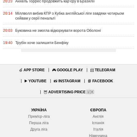
20:23
Анхель Торрес продовжить кар’єру в Бразилії
20:14
Міллволл вибив КПР з Кубка англійської ліги завдяки чотирьом
сейвам у серії пенальті
20:03
Буковина не змогла відкоркувати ворота Оболоні
19:40
Трубін хоче залишити Бенфіку
🍏
APP STORE
🎮
GOOGLE PLAY
📨
TELEGRAM
▶️
YOUTUBE
📸
INSTAGRAM
📘
FACEBOOK
🦉
ADVERTISING PRICE
🇺🇦
УКРАЇНА
ЄВРОПА
Прем'єр-ліга
Англія
Перша ліга
Іспанія
Друга ліга
Італія
Німеччина