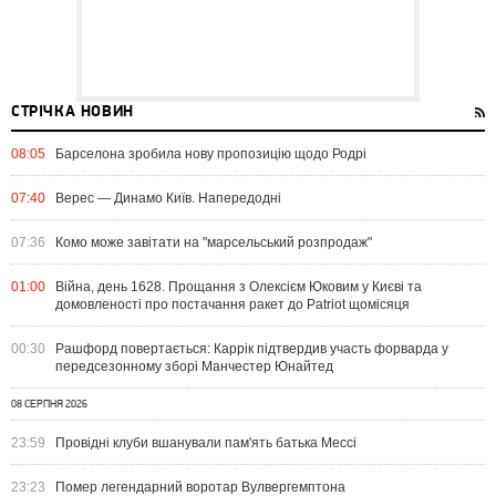
СТРІЧКА НОВИН
08:05
Барселона зробила нову пропозицію щодо Родрі
07:40
Верес — Динамо Київ. Напередодні
07:36
Комо може завітати на "марсельський розпродаж"
01:00
Війна, день 1628. Прощання з Олексієм Юковим у Києві та
домовленості про постачання ракет до Patriot щомісяця
00:30
Рашфорд повертається: Каррік підтвердив участь форварда у
передсезонному зборі Манчестер Юнайтед
08 СЕРПНЯ 2026
23:59
Провідні клуби вшанували пам'ять батька Мессі
23:23
Помер легендарний воротар Вулвергемптона