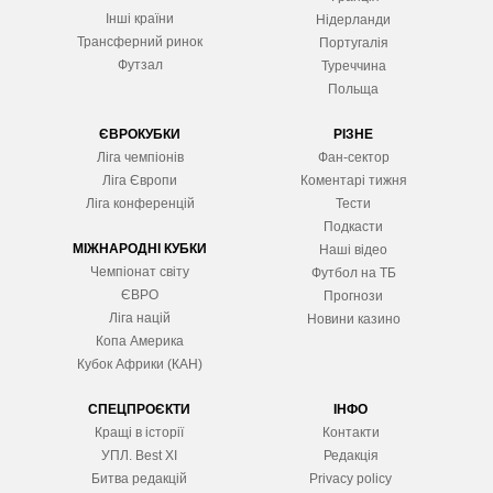
Інші країни
Нідерланди
Трансферний ринок
Португалія
Футзал
Туреччина
Польща
ЄВРОКУБКИ
РІЗНЕ
Ліга чемпіонів
Фан-сектор
Ліга Європ
и
Коментарі тижня
Ліга конференцій
Тести
Подкасти
МІЖНАРОДНІ КУБКИ
Наші відео
Чемпіонат світу
Футбол на ТБ
ЄВРО
Прогнози
Ліга націй
Новини казино
Копа Америка
Кубок Африки (КАН)
СПЕЦПРОЄКТИ
ІНФО
Кращі в історії
Контакти
УПЛ. Best XІ
Редакція
Битва редакцій
Privacy policy