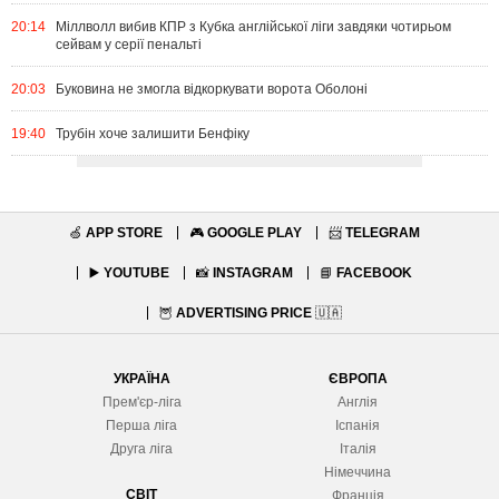
20:14
Міллволл вибив КПР з Кубка англійської ліги завдяки чотирьом
сейвам у серії пенальті
20:03
Буковина не змогла відкоркувати ворота Оболоні
19:40
Трубін хоче залишити Бенфіку
🍏
APP STORE
🎮
GOOGLE PLAY
📨
TELEGRAM
▶️
YOUTUBE
📸
INSTAGRAM
📘
FACEBOOK
🦉
ADVERTISING PRICE
🇺🇦
УКРАЇНА
ЄВРОПА
Прем'єр-ліга
Англія
Перша ліга
Іспанія
Друга ліга
Італія
Німеччина
СВІТ
Франція