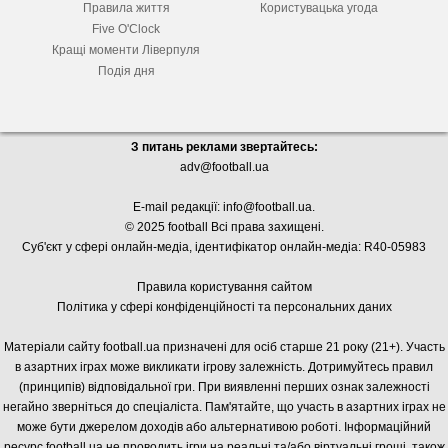
Правила життя
Користувацька угода
Five O'Clock
Кращі моменти Ліверпуля
Подія дня
З питань реклами звертайтесь:
adv@football.ua
E-mail редакції:
info@football.ua
.
© 2025 football Всі права захищені.
Суб'єкт у сфері онлайн-медіа, і
дентифікатор онлайн-медіа: R40-05983
Правила користування сайтом
Політика у сфері конфіденційності та персональних даних
Матеріали сайту football.ua призначені для осіб старше 21 року (21+). Участь
в азартних іграх може викликати ігрову залежність. Дотримуйтесь правил
(принципів) відповідальної гри. При виявленні перших ознак залежності
негайно зверніться до спеціаліста. Пам'ятайте, що участь в азартних іграх не
може бути джерелом доходів або альтернативою роботі. Інформаційний
ресурс football.ua не проводить ігри на реальні та/або віртуальні гроші, також