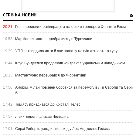
СТРІЧКА НОВИН
20:21
Ренн продовжив співпрацю з головним тренером Франком Езом
19:58
Мартінеллі може перебратися до Туреччини
19:29
УПЛ затвердила дати й час початку матчів четвертого туру
18:44
Клуб Бундесліги продовжив контракт з українським нападником
18:15
Мастантуоно перебрався до Фіорентини
17:50
Аморім: Мілан повинен боротися за перемогу в Лізі Європи та Серії
А
17:42
Томіясу приєднався до Крістал Пелес
17:17
Лівий Берег підписав Челядіна
17:01
Серхі Роберто узгодив перехід у Лос-Анджелес Гелаксі