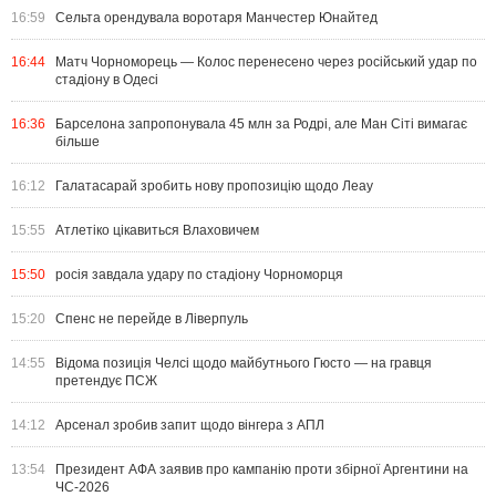
16:59
Сельта орендувала воротаря Манчестер Юнайтед
16:44
Матч Чорноморець — Колос перенесено через російський удар по
стадіону в Одесі
16:36
Барселона запропонувала 45 млн за Родрі, але Ман Сіті вимагає
більше
16:12
Галатасарай зробить нову пропозицію щодо Леау
15:55
Атлетіко цікавиться Влаховичем
15:50
росія завдала удару по стадіону Чорноморця
15:20
Спенс не перейде в Ліверпуль
14:55
Відома позиція Челсі щодо майбутнього Гюсто — на гравця
претендує ПСЖ
14:12
Арсенал зробив запит щодо вінгера з АПЛ
13:54
Президент АФА заявив про кампанію проти збірної Аргентини на
ЧС-2026