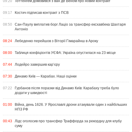
09:20
Тоттенгем домовився з ван де Веном про новий контракт
09:17
Костич підписав контракт з ПСВ
08:50
Сан-Паулу виплатив борг Лаціо за трансфер ексхавбека Шахтаря
Антоніо
08:24
Лебеденко перейшов з Віторії Гімарайнш в Ароку
08:00
Таблиця коефіцієнтів УЄФА: Україна опустилася на 23 місце
07:44
Лодейро завершив кар’єру
07:30
Динамо Київ — Карабах. Наші оцінки
07:22
Гурбанов після поразки від Динамо Київ: Карабаху треба було
додати у швидкості
01:00
Війна, день 1626. У Ярославлі дрони атакували один з найбільших
НПЗ РФ
00:43
Лідс оголосив про трансфер Траффорда за рекордну для клубу
суму