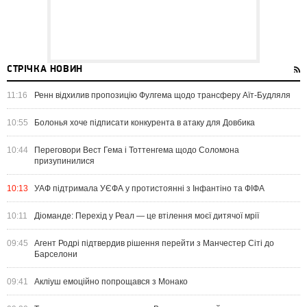
СТРІЧКА НОВИН
11:16
Ренн відхилив пропозицію Фулгема щодо трансферу Аїт-Будляля
10:55
Болонья хоче підписати конкурента в атаку для Довбика
10:44
Переговори Вест Гема і Тоттенгема щодо Соломона
призупинилися
10:13
УАФ підтримала УЄФА у протистоянні з Інфантіно та ФІФА
10:11
Діоманде: Перехід у Реал — це втілення моєї дитячої мрії
09:45
Агент Родрі підтвердив рішення перейти з Манчестер Сіті до
Барселони
09:41
Акліуш емоційно попрощався з Монако