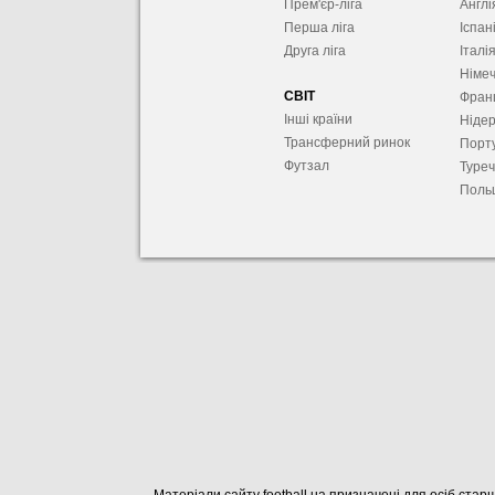
Прем'єр-ліга
Англі
Перша ліга
Іспан
Друга ліга
Італі
Німе
СВІТ
Фран
Інші країни
Ніде
Трансферний ринок
Порту
Футзал
Туре
Поль