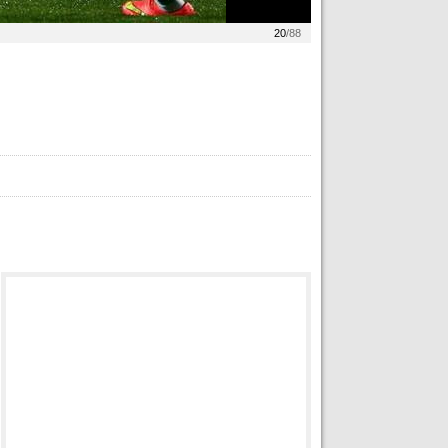
20
/88