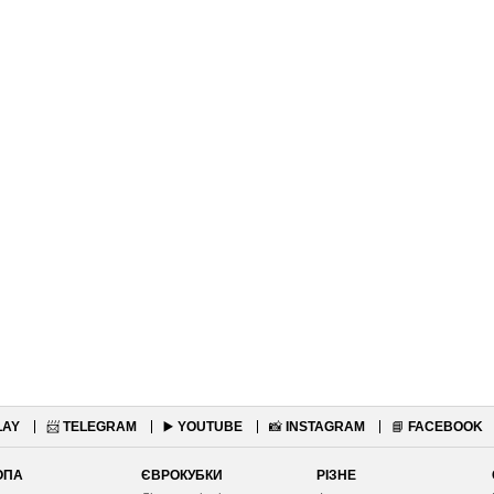
LAY
📨
TELEGRAM
▶️
YOUTUBE
📸
INSTAGRAM
📘
FACEBOOK
ОПА
ЄВРОКУБКИ
РІЗНЕ