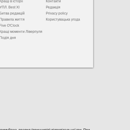
Кращі в історії
Контакти
УПЛ. Best XІ
Редакція
Битва редакцій
Privacy policy
Правила життя
Користувацька угода
Five O'Clock
Кращі моменти Ліверпуля
Подія дня