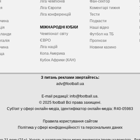
я
Ліга чемпіонів
Фан-сектор
ія
Ліга Європ
и
Коментарі тижня
я
Ліга конференцій
Тести
ччина
Подкасти
МІЖНАРОДНІ КУБКИ
ція
Наші відео
Чемпіонат світу
рланди
Футбол на ТБ
ЄВРО
галія
Прогнози
Ліга націй
ччина
Новини казино
Копа Америка
ща
Кубок Африки (КАН)
З питань реклами звертайтесь:
adv@football.ua
E-mail редакції:
info@football.ua
.
© 2025 football Всі права захищені.
Суб'єкт у сфері онлайн-медіа, і
дентифікатор онлайн-медіа: R40-05983
Правила користування сайтом
Політика у сфері конфіденційності та персональних даних