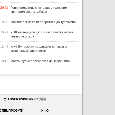
20:21
Ренн продовжив співпрацю з головним
тренером Франком Езом
19:58
Мартінеллі може перебратися до Туреччини
19:29
УПЛ затвердила дати й час початку матчів
четвертого туру
18:44
Клуб Бундесліги продовжив контракт з
українським нападником
18:15
Мастантуоно перебрався до Фіорентини
🦉
ADVERTISING PRICE
🇺🇦
СПЕЦПРОЄКТИ
ІНФО