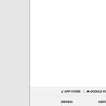
🍏
APP STORE
🎮
GOOGLE P
УКРАЇНА
ЄВР