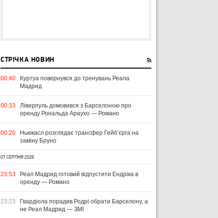
СТРІЧКА НОВИН
00:40
Куртуа повернувся до тренувань Реала
Мадрид
00:33
Ліверпуль домовився з Барселоною про
оренду Рональда Араухо — Романо
00:20
Ньюкасл розглядає трансфер Гейб’єрга на
заміну Бруно
07 СЕРПНЯ 2026
23:53
Реал Мадрид готовий відпустити Ендріка в
оренду — Романо
23:23
Гвардіола порадив Родрі обрати Барселону, а
не Реал Мадрид — ЗМІ