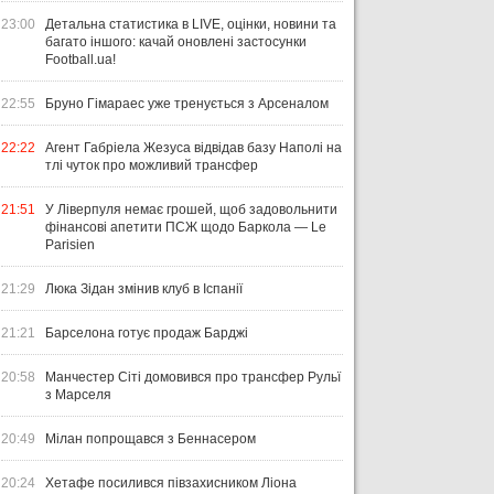
23:00
Детальна статистика в LIVE, оцінки, новини та
багато іншого: качай оновлені застосунки
Football.ua!
22:55
Бруно Гімараес уже тренується з Арсеналом
22:22
Агент Габріела Жезуса відвідав базу Наполі на
тлі чуток про можливий трансфер
21:51
У Ліверпуля немає грошей, щоб задовольнити
фінансові апетити ПСЖ щодо Баркола — Le
Parisien
21:29
Люка Зідан змінив клуб в Іспанії
21:21
Барселона готує продаж Барджі
20:58
Манчестер Сіті домовився про трансфер Рульї
з Марселя
20:49
Мілан попрощався з Беннасером
20:24
Хетафе посилився півзахисником Ліона