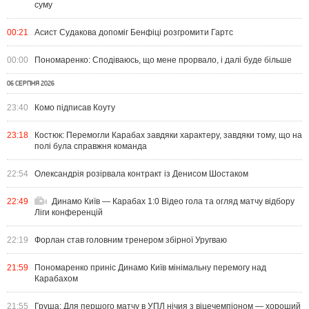
суму
00:21
Асист Судакова допоміг Бенфіці розгромити Гартс
00:00
Пономаренко: Сподіваюсь, що мене прорвало, і далі буде більше
06 СЕРПНЯ 2026
23:40
Комо підписав Коуту
23:18
Костюк: Перемогли Карабах завдяки характеру, завдяки тому, що на
полі була справжня команда
22:54
Олександрія розірвала контракт із Денисом Шостаком
22:49
Динамо Київ — Карабах 1:0 Відео гола та огляд матчу відбору
Ліги конференцій
22:19
Форлан став головним тренером збірної Уругваю
21:59
Пономаренко приніс Динамо Київ мінімальну перемогу над
Карабахом
21:55
Груша: Для першого матчу в УПЛ нічия з віцечемпіоном — хороший