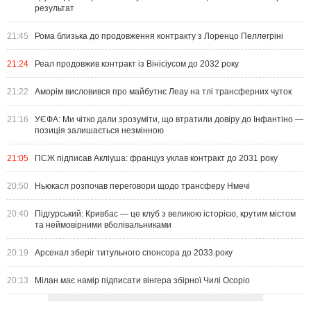
результат
21:45
Рома близька до продовження контракту з Лоренцо Пеллегріні
21:24
Реал продовжив контракт із Вінісіусом до 2032 року
21:22
Аморім висловився про майбутнє Леау на тлі трансферних чуток
21:16
УЄФА: Ми чітко дали зрозуміти, що втратили довіру до Інфантіно —
позиція залишається незмінною
21:05
ПСЖ підписав Акліуша: француз уклав контракт до 2031 року
20:50
Ньюкасл розпочав переговори щодо трансферу Нмечі
20:40
Підгурський: Кривбас — це клуб з великою історією, крутим містом
та неймовірними вболівальниками
20:19
Арсенал зберіг титульного спонсора до 2033 року
20:13
Мілан має намір підписати вінгера збірної Чилі Осоріо