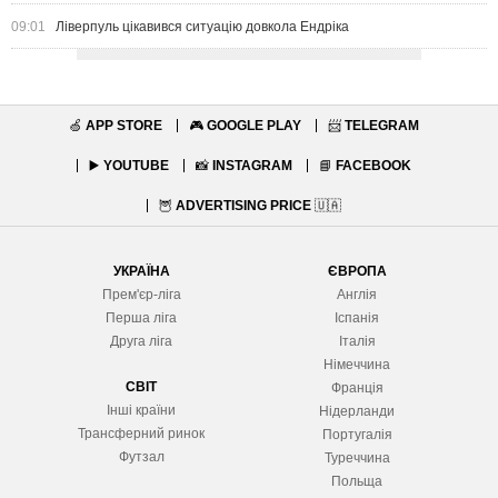
09:01
Ліверпуль цікавився ситуацію довкола Ендріка
🍏
APP STORE
🎮
GOOGLE PLAY
📨
TELEGRAM
▶️
YOUTUBE
📸
INSTAGRAM
📘
FACEBOOK
🦉
ADVERTISING PRICE
🇺🇦
УКРАЇНА
ЄВРОПА
Прем'єр-ліга
Англія
Перша ліга
Іспанія
Друга ліга
Італія
Німеччина
СВІТ
Франція
Інші країни
Нідерланди
Трансферний ринок
Португалія
Футзал
Туреччина
Польща