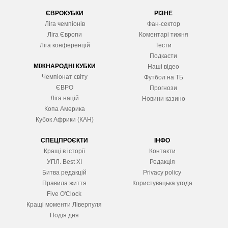
ЄВРОКУБКИ
РІЗНЕ
Ліга чемпіонів
Фан-сектор
Ліга Європ
и
Коментарі тижня
Ліга конференцій
Тести
Подкасти
МІЖНАРОДНІ КУБКИ
Наші відео
Чемпіонат світу
Футбол на ТБ
ЄВРО
Прогнози
Ліга націй
Новини казино
Копа Америка
Кубок Африки (КАН)
СПЕЦПРОЄКТИ
ІНФО
Кращі в історії
Контакти
УПЛ. Best XІ
Редакція
Битва редакцій
Privacy policy
Правила життя
Користувацька угода
Five O'Clock
Кращі моменти Ліверпуля
Подія дня