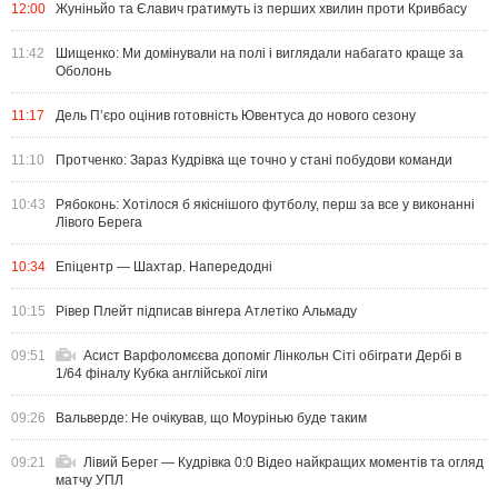
12:00
Жуніньйо та Єлавич гратимуть із перших хвилин проти Кривбасу
11:42
Шищенко: Ми домінували на полі і виглядали набагато краще за
Оболонь
11:17
Дель П’єро оцінив готовність Ювентуса до нового сезону
11:10
Протченко: Зараз Кудрівка ще точно у стані побудови команди
10:43
Рябоконь: Хотілося б якіснішого футболу, перш за все у виконанні
Лівого Берега
10:34
Епіцентр — Шахтар. Напередодні
10:15
Рівер Плейт підписав вінгера Атлетіко Альмаду
09:51
Асист Варфоломєєва допоміг Лінкольн Сіті обіграти Дербі в
1/64 фіналу Кубка англійської ліги
09:26
Вальверде: Не очікував, що Моурінью буде таким
09:21
Лівий Берег — Кудрівка 0:0 Відео найкращих моментів та огляд
матчу УПЛ