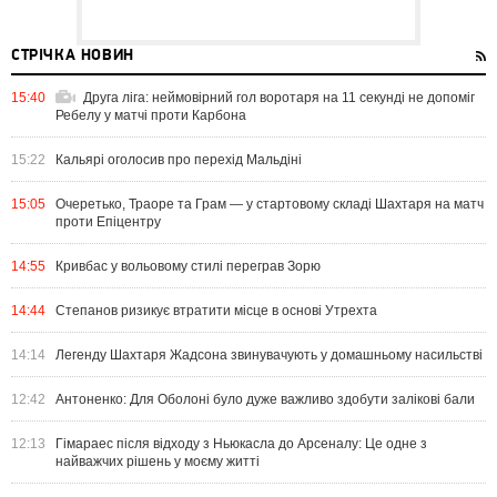
СТРІЧКА НОВИН
15:40
Друга ліга: неймовірний гол воротаря на 11 секунді не допоміг
Ребелу у матчі проти Карбона
15:22
Кальярі оголосив про перехід Мальдіні
15:05
Очеретько, Траоре та Грам — у стартовому складі Шахтаря на матч
проти Епіцентру
14:55
Кривбас у вольовому стилі переграв Зорю
14:44
Степанов ризикує втратити місце в основі Утрехта
14:14
Легенду Шахтаря Жадсона звинувачують у домашньому насильстві
12:42
Антоненко: Для Оболоні було дуже важливо здобути залікові бали
12:13
Гімараес після відходу з Ньюкасла до Арсеналу: Це одне з
найважчих рішень у моєму житті