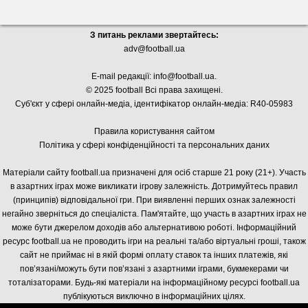
З питань реклами звертайтесь:
adv@football.ua
E-mail редакції:
info@football.ua
.
© 2025 football Всі права захищені.
Суб'єкт у сфері онлайн-медіа, і
дентифікатор онлайн-медіа: R40-05983
Правила користування сайтом
Політика у сфері конфіденційності та персональних даних
Матеріали сайту football.ua призначені для осіб старше 21 року (21+). Участь
в азартних іграх може викликати ігрову залежність. Дотримуйтесь правил
(принципів) відповідальної гри. При виявленні перших ознак залежності
негайно зверніться до спеціаліста. Пам'ятайте, що участь в азартних іграх не
може бути джерелом доходів або альтернативою роботі. Інформаційний
ресурс football.ua не проводить ігри на реальні та/або віртуальні гроші, також
сайт не приймає ні в якій формі оплату ставок та інших платежів, які
пов’язані/можуть бути пов’язані з азартними іграми, букмекерами чи
тоталізаторами. Будь-які матеріали на інформаційному ресурсі football.ua
публікуються виключно в інформаційних цілях.