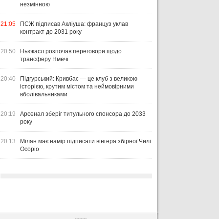
незмінною
21:05
ПСЖ підписав Акліуша: француз уклав
контракт до 2031 року
20:50
Ньюкасл розпочав переговори щодо
трансферу Нмечі
20:40
Підгурський: Кривбас — це клуб з великою
історією, крутим містом та неймовірними
вболівальниками
20:19
Арсенал зберіг титульного спонсора до 2033
року
20:13
Мілан має намір підписати вінгера збірної Чилі
Осоріо