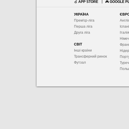
🍏
APP STORE
🎮
GOOGLE P
УКРАЇНА
ЄВР
Прем'єр-ліга
Англі
Перша ліга
Іспан
Друга ліга
Італі
Німе
СВІТ
Фран
Інші країни
Ніде
Трансферний ринок
Порту
Футзал
Туре
Поль