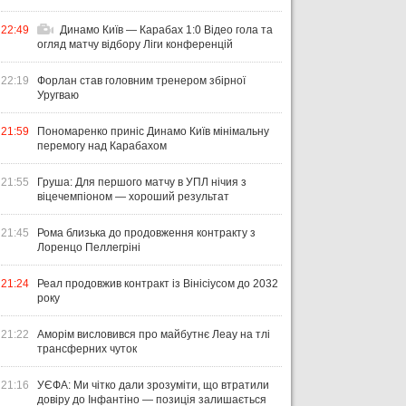
22:49
Динамо Київ — Карабах 1:0 Відео гола та
огляд матчу відбору Ліги конференцій
22:19
Форлан став головним тренером збірної
Уругваю
21:59
Пономаренко приніс Динамо Київ мінімальну
перемогу над Карабахом
21:55
Груша: Для першого матчу в УПЛ нічия з
віцечемпіоном — хороший результат
21:45
Рома близька до продовження контракту з
Лоренцо Пеллегріні
21:24
Реал продовжив контракт із Вінісіусом до 2032
року
21:22
Аморім висловився про майбутнє Леау на тлі
трансферних чуток
21:16
УЄФА: Ми чітко дали зрозуміти, що втратили
довіру до Інфантіно — позиція залишається