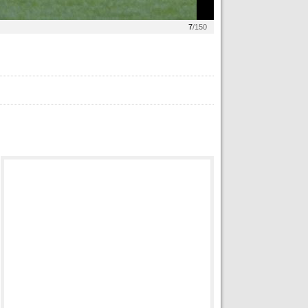
7
/150