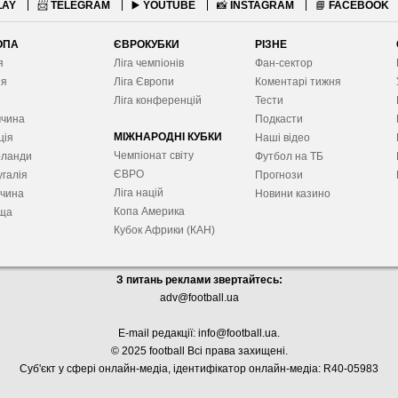
LAY
📨
TELEGRAM
▶️
YOUTUBE
📸
INSTAGRAM
📘
FACEBOOK
ОПА
ЄВРОКУБКИ
РІЗНЕ
я
Ліга чемпіонів
Фан-сектор
ія
Ліга Європ
и
Коментарі тижня
я
Ліга конференцій
Тести
ччина
Подкасти
МІЖНАРОДНІ КУБКИ
ція
Наші відео
Чемпіонат світу
рланди
Футбол на ТБ
ЄВРО
галія
Прогнози
Ліга націй
ччина
Новини казино
Копа Америка
ща
Кубок Африки (КАН)
З питань реклами звертайтесь:
adv@football.ua
E-mail редакції:
info@football.ua
.
© 2025 football Всі права захищені.
Суб'єкт у сфері онлайн-медіа, і
дентифікатор онлайн-медіа: R40-05983