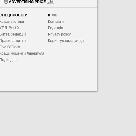
🦉
ADVERTISING PRICE
🇺🇦
СПЕЦПРОЄКТИ
ІНФО
Кращі в історії
Контакти
УПЛ. Best XІ
Редакція
Битва редакцій
Privacy policy
Правила життя
Користувацька угода
Five O'Clock
Кращі моменти Ліверпуля
Подія дня