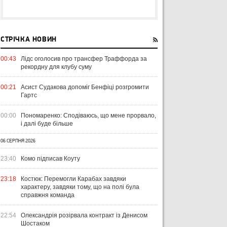
СТРІЧКА НОВИН
00:43
Лідс оголосив про трансфер Траффорда за
рекордну для клубу суму
00:21
Асист Судакова допоміг Бенфіці розгромити
Гартс
00:00
Пономаренко: Сподіваюсь, що мене прорвало,
і далі буде більше
06 СЕРПНЯ 2026
23:40
Комо підписав Коуту
23:18
Костюк: Перемогли Карабах завдяки
характеру, завдяки тому, що на полі була
справжня команда
22:54
Олександрія розірвала контракт із Денисом
Шостаком