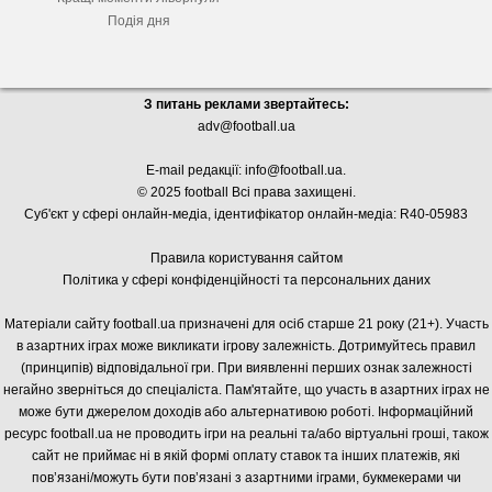
Подія дня
З питань реклами звертайтесь:
adv@football.ua
E-mail редакції:
info@football.ua
.
© 2025 football Всі права захищені.
Суб'єкт у сфері онлайн-медіа, і
дентифікатор онлайн-медіа: R40-05983
Правила користування сайтом
Політика у сфері конфіденційності та персональних даних
Матеріали сайту football.ua призначені для осіб старше 21 року (21+). Участь
в азартних іграх може викликати ігрову залежність. Дотримуйтесь правил
(принципів) відповідальної гри. При виявленні перших ознак залежності
негайно зверніться до спеціаліста. Пам'ятайте, що участь в азартних іграх не
може бути джерелом доходів або альтернативою роботі. Інформаційний
ресурс football.ua не проводить ігри на реальні та/або віртуальні гроші, також
сайт не приймає ні в якій формі оплату ставок та інших платежів, які
пов’язані/можуть бути пов’язані з азартними іграми, букмекерами чи