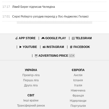
17:17
Лівий Берег підписав Челядіна
17:01
Серхі Роберто узгодив перехід у Лос-Анджелес Гелаксі
🍏
APP STORE
🎮
GOOGLE PLAY
📨
TELEGRAM
▶️
YOUTUBE
📸
INSTAGRAM
📘
FACEBOOK
🦉
ADVERTISING PRICE
🇺🇦
УКРАЇНА
ЄВРОПА
Прем'єр-ліга
Англія
Перша ліга
Іспанія
Друга ліга
Італія
Німеччина
СВІТ
Франція
Інші країни
Нідерланди
Трансферний ринок
Португалія