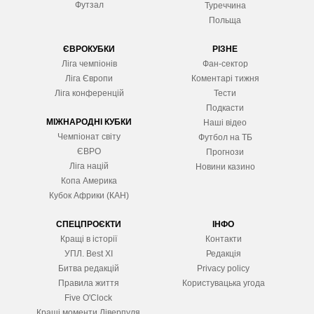
Футзал
Туреччина
Польща
ЄВРОКУБКИ
РІЗНЕ
Ліга чемпіонів
Фан-сектор
Ліга Європ
и
Коментарі тижня
Ліга конференцій
Тести
Подкасти
МІЖНАРОДНІ КУБКИ
Наші відео
Чемпіонат світу
Футбол на ТБ
ЄВРО
Прогнози
Ліга націй
Новини казино
Копа Америка
Кубок Африки (КАН)
СПЕЦПРОЄКТИ
ІНФО
Кращі в історії
Контакти
УПЛ. Best XІ
Редакція
Битва редакцій
Privacy policy
Правила життя
Користувацька угода
Five O'Clock
Кращі моменти Ліверпуля