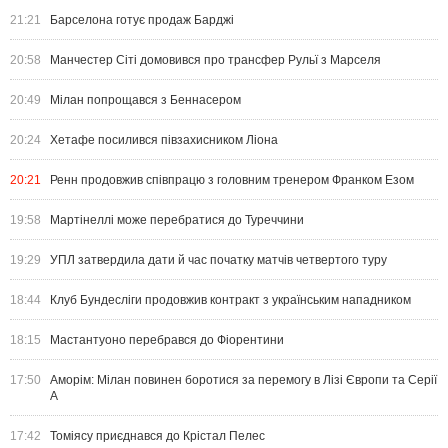
21:21
Барселона готує продаж Барджі
20:58
Манчестер Сіті домовився про трансфер Рульї з Марселя
20:49
Мілан попрощався з Беннасером
20:24
Хетафе посилився півзахисником Ліона
20:21
Ренн продовжив співпрацю з головним тренером Франком Езом
19:58
Мартінеллі може перебратися до Туреччини
19:29
УПЛ затвердила дати й час початку матчів четвертого туру
18:44
Клуб Бундесліги продовжив контракт з українським нападником
18:15
Мастантуоно перебрався до Фіорентини
17:50
Аморім: Мілан повинен боротися за перемогу в Лізі Європи та Серії
А
17:42
Томіясу приєднався до Крістал Пелес