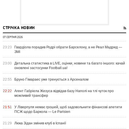
СТРІЧКА НОВИН
07 СЕРПНЯ 2026
23:23
Гвардіола порадив Родрі обрати Барселону, а не Реал Мадрид —
ЗМІ
23:00
Детальна статистика в LIVE, оцінки, новини та багато іншого: качай
оновлені застосунки Football.ua!
22:55
Бруно Гімараес уже тренується з Арсеналом
22:22
Агент Габріела Жезуса відвідав базу Наполі на тлі чуток про
можливий трансфер
21:51
У Ліверпуля немає грошей, щоб задовольнити фінансові апетити
ПСЖ щодо Баркола — Le Parisien
21:29
Люка Зідан змінив клуб в Іспанії