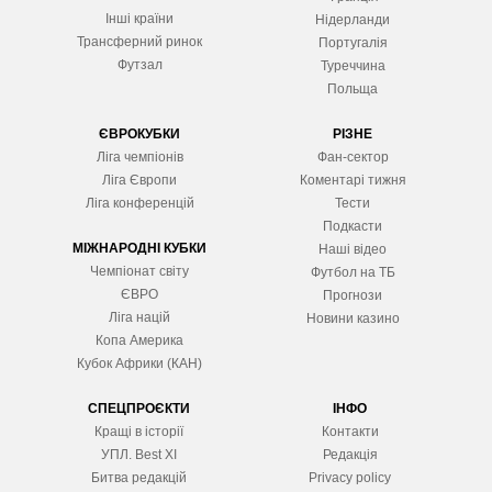
Інші країни
Нідерланди
Трансферний ринок
Португалія
Футзал
Туреччина
Польща
ЄВРОКУБКИ
РІЗНЕ
Ліга чемпіонів
Фан-сектор
Ліга Європ
и
Коментарі тижня
Ліга конференцій
Тести
Подкасти
МІЖНАРОДНІ КУБКИ
Наші відео
Чемпіонат світу
Футбол на ТБ
ЄВРО
Прогнози
Ліга націй
Новини казино
Копа Америка
Кубок Африки (КАН)
СПЕЦПРОЄКТИ
ІНФО
Кращі в історії
Контакти
УПЛ. Best XІ
Редакція
Битва редакцій
Privacy policy