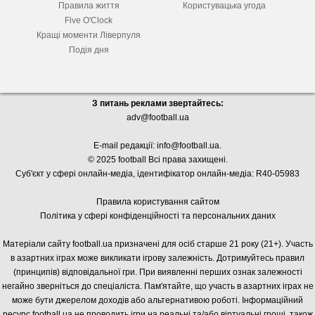
Правила життя
Користувацька угода
Five O'Clock
Кращі моменти Ліверпуля
Подія дня
З питань реклами звертайтесь:
adv@football.ua
E-mail редакції:
info@football.ua
.
© 2025 football Всі права захищені.
Суб'єкт у сфері онлайн-медіа, і
дентифікатор онлайн-медіа: R40-05983
Правила користування сайтом
Політика у сфері конфіденційності та персональних даних
Матеріали сайту football.ua призначені для осіб старше 21 року (21+). Участь
в азартних іграх може викликати ігрову залежність. Дотримуйтесь правил
(принципів) відповідальної гри. При виявленні перших ознак залежності
негайно зверніться до спеціаліста. Пам'ятайте, що участь в азартних іграх не
може бути джерелом доходів або альтернативою роботі. Інформаційний
ресурс football.ua не проводить ігри на реальні та/або віртуальні гроші, також