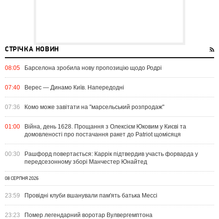
СТРІЧКА НОВИН
08:05
Барселона зробила нову пропозицію щодо Родрі
07:40
Верес — Динамо Київ. Напередодні
07:36
Комо може завітати на "марсельський розпродаж"
01:00
Війна, день 1628. Прощання з Олексієм Юковим у Києві та
домовленості про постачання ракет до Patriot щомісяця
00:30
Рашфорд повертається: Каррік підтвердив участь форварда у
передсезонному зборі Манчестер Юнайтед
08 СЕРПНЯ 2026
23:59
Провідні клуби вшанували пам'ять батька Мессі
23:23
Помер легендарний воротар Вулвергемптона