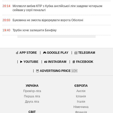
20:14
Міллволл вибив КПР з Кубка англійської ліги завдяки чотирьом
сейвам у серії пенальті
20:03
Буковина не змогла відкоркувати ворота Оболоні
19:40
Трубін хоче залишити Бенфіку
🍏
APP STORE
🎮
GOOGLE PLAY
📨
TELEGRAM
▶️
YOUTUBE
📸
INSTAGRAM
📘
FACEBOOK
🦉
ADVERTISING PRICE
🇺🇦
УКРАЇНА
ЄВРОПА
Прем'єр-ліга
Англія
Перша ліга
Іспанія
Друга ліга
Італія
Німеччина
СВІТ
Франція