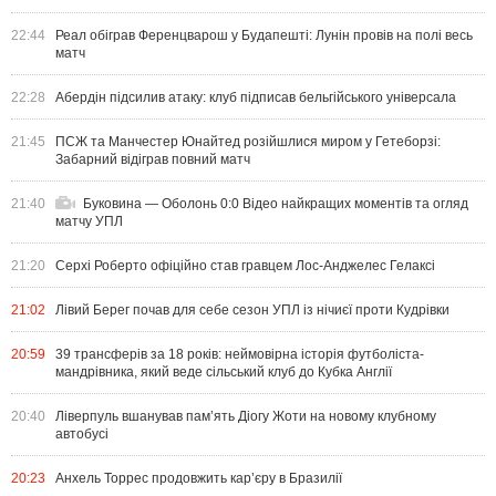
22:44
Реал обіграв Ференцварош у Будапешті: Лунін провів на полі весь
матч
22:28
Абердін підсилив атаку: клуб підписав бельгійського універсала
21:45
ПСЖ та Манчестер Юнайтед розійшлися миром у Гетеборзі:
Забарний відіграв повний матч
21:40
Буковина — Оболонь 0:0 Відео найкращих моментів та огляд
матчу УПЛ
21:20
Серхі Роберто офіційно став гравцем Лос-Анджелес Гелаксі
21:02
Лівий Берег почав для себе сезон УПЛ із нічиєї проти Кудрівки
20:59
39 трансферів за 18 років: неймовірна історія футболіста-
мандрівника, який веде сільський клуб до Кубка Англії
20:40
Ліверпуль вшанував пам’ять Діогу Жоти на новому клубному
автобусі
20:23
Анхель Торрес продовжить кар’єру в Бразилії