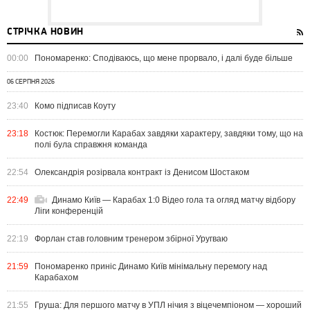
СТРІЧКА НОВИН
00:00
Пономаренко: Сподіваюсь, що мене прорвало, і далі буде більше
06 СЕРПНЯ 2026
23:40
Комо підписав Коуту
23:18
Костюк: Перемогли Карабах завдяки характеру, завдяки тому, що на
полі була справжня команда
22:54
Олександрія розірвала контракт із Денисом Шостаком
22:49
Динамо Київ — Карабах 1:0 Відео гола та огляд матчу відбору
Ліги конференцій
22:19
Форлан став головним тренером збірної Уругваю
21:59
Пономаренко приніс Динамо Київ мінімальну перемогу над
Карабахом
21:55
Груша: Для першого матчу в УПЛ нічия з віцечемпіоном — хороший