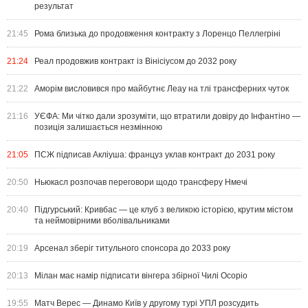
результат
21:45
Рома близька до продовження контракту з Лоренцо Пеллегріні
21:24
Реал продовжив контракт із Вінісіусом до 2032 року
21:22
Аморім висловився про майбутнє Леау на тлі трансферних чуток
21:16
УЄФА: Ми чітко дали зрозуміти, що втратили довіру до Інфантіно —
позиція залишається незмінною
21:05
ПСЖ підписав Акліуша: француз уклав контракт до 2031 року
20:50
Ньюкасл розпочав переговори щодо трансферу Нмечі
20:40
Підгурський: Кривбас — це клуб з великою історією, крутим містом
та неймовірними вболівальниками
20:19
Арсенал зберіг титульного спонсора до 2033 року
20:13
Мілан має намір підписати вінгера збірної Чилі Осоріо
19:55
Матч Верес — Динамо Київ у другому турі УПЛ розсудить