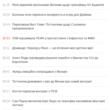
11:16
Ренн відхилив пропозицію Фулгема щодо трансферу Аїт-Будляля
10:55
Болонья хоче підписати конкурента в атаку для Довбика
10:44
Переговори Вест Гема і Тоттенгема щодо Соломона
призупинилися
10:13
УАФ підтримала УЄФА у протистоянні з Інфантіно та ФІФА
10:11
Діоманде: Перехід у Реал — це втілення моєї дитячої мрії
09:45
Агент Родрі підтвердив рішення перейти з Манчестер Сіті до
Барселони
09:41
Акліуш емоційно попрощався з Монако
09:20
Тоттенгем домовився з ван де Веном про новий контракт
09:17
Костич підписав контракт з ПСВ
08:50
Сан-Паулу виплатив борг Лаціо за трансфер ексхавбека Шахтаря
Антоніо