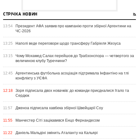
СТРІЧКА НОВИН
13:54
Президент АФА заявив про кампанію проти збірної Аргентини на
ЧС-2026
13:25
Наполі веде переговори щодо трансферу Габріеля Жезуса
13:15
Чому Мохамед Салах перейшов до Трабзонспора — четвертого за
величиною клубу Туреччини?
12:45
Аргентинська футбольна асоціація підтримала Інфантіно на тлі
конфлікту з УЄФА
12:18
Зоря підписала двох новачків: до команди приєдналися Італо та
Сердюк
11:57
Дженоа підписала хавбека збірної Швейцарії Соу
11:55
Манчестер Сіті зацікавився Енцо Фернандесом
11:22
Даніель Мальдіні змінить Аталанту на Кальярі