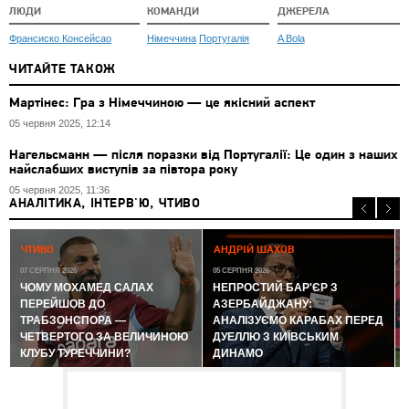
ЛЮДИ
КОМАНДИ
ДЖЕРЕЛА
Франсиско Консейсао
Німеччина
Португалія
A Bola
ЧИТАЙТЕ ТАКОЖ
Мартінес: Гра з Німеччиною — це якісний аспект
05 червня 2025, 12:14
Нагельсманн — після поразки від Португалії: Це один з наших
найслабших виступів за півтора року
05 червня 2025, 11:36
АНАЛІТИКА, ІНТЕРВ'Ю, ЧТИВО
0
ЧТИВО
АНДРІЙ ШАХОВ
07 СЕРПНЯ 2026
05 СЕРПНЯ 2026
ЧОМУ МОХАМЕД САЛАХ
НЕПРОСТИЙ БАР'ЄР З
ПЕРЕЙШОВ ДО
АЗЕРБАЙДЖАНУ:
ТРАБЗОНСПОРА —
АНАЛІЗУЄМО КАРАБАХ ПЕРЕД
ЧЕТВЕРТОГО ЗА ВЕЛИЧИНОЮ
ДУЕЛЛЮ З КИЇВСЬКИМ
КЛУБУ ТУРЕЧЧИНИ?
ДИНАМО