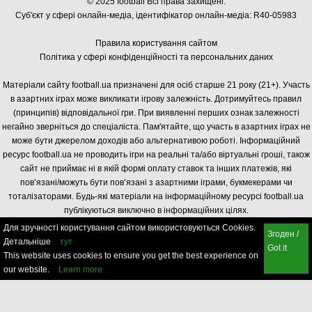
© 2025 football Всі права захищені.
Суб'єкт у сфері онлайн-медіа, і
дентифікатор онлайн-медіа: R40-05983
Правила користування сайтом
Політика у сфері конфіденційності та персональних даних
Матеріали сайту football.ua призначені для осіб старше 21 року (21+). Участь
в азартних іграх може викликати ігрову залежність. Дотримуйтесь правил
(принципів) відповідальної гри. При виявленні перших ознак залежності
негайно зверніться до спеціаліста. Пам'ятайте, що участь в азартних іграх не
може бути джерелом доходів або альтернативою роботі. Інформаційний
ресурс football.ua не проводить ігри на реальні та/або віртуальні гроші, також
сайт не приймає ні в якій формі оплату ставок та інших платежів, які
пов’язані/можуть бути пов’язані з азартними іграми, букмекерами чи
тоталізаторами. Будь-які матеріали на інформаційному ресурсі football.ua
публікуються виключно в інформаційних цілях.
Для зручності користування сайтом використовуються Cookies.
Згоден /
Детальніше
тут
Got it
This website uses cookies to ensure you get the best experience on
our website.
Learn more