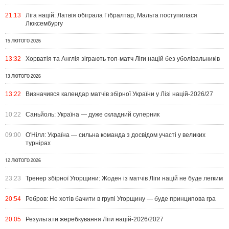
21:13
Ліга націй: Латвія обіграла Гібралтар, Мальта поступилася
Люксембургу
15 ЛЮТОГО 2026
13:32
Хорватія та Англія зіграють топ-матч Ліги націй без уболівальників
13 ЛЮТОГО 2026
13:22
Визначився календар матчів збірної України у Лізі націй-2026/27
10:22
Саньйоль: Україна — дуже складний суперник
09:00
О'Нілл: Україна — сильна команда з досвідом участі у великих
турнірах
12 ЛЮТОГО 2026
23:23
Тренер збірної Угорщини: Жоден із матчів Ліги націй не буде легким
20:54
Ребров: Не хотів бачити в групі Угорщину — буде принципова гра
20:05
Результати жеребкування Ліги націй-2026/2027