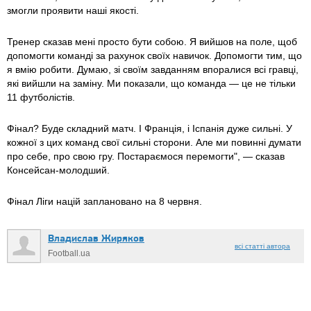
змогли проявити наші якості.
Тренер сказав мені просто бути собою. Я вийшов на поле, щоб
допомогти команді за рахунок своїх навичок. Допомогти тим, що
я вмію робити. Думаю, зі своїм завданням впоралися всі гравці,
які вийшли на заміну. Ми показали, що команда — це не тільки
11 футболістів.
Фінал? Буде складний матч. І Франція, і Іспанія дуже сильні. У
кожної з цих команд свої сильні сторони. Але ми повинні думати
про себе, про свою гру. Постараємося перемогти", — сказав
Консейсан-молодший.
Фінал Ліги націй заплановано на 8 червня.
Владислав Жиряков
всі статті автора
Football.ua