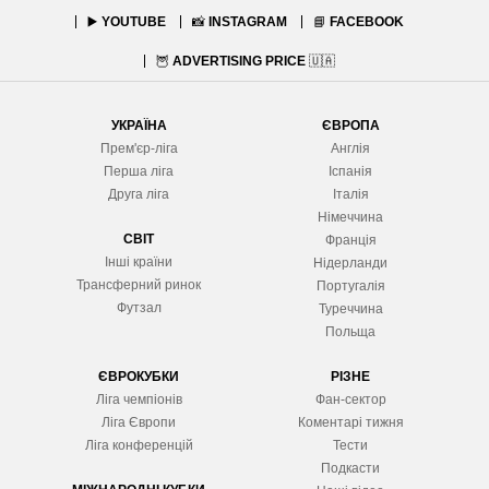
▶️
YOUTUBE
📸
INSTAGRAM
📘
FACEBOOK
🦉
ADVERTISING PRICE
🇺🇦
УКРАЇНА
ЄВРОПА
Прем'єр-ліга
Англія
Перша ліга
Іспанія
Друга ліга
Італія
Німеччина
СВІТ
Франція
Інші країни
Нідерланди
Трансферний ринок
Португалія
Футзал
Туреччина
Польща
ЄВРОКУБКИ
РІЗНЕ
Ліга чемпіонів
Фан-сектор
Ліга Європ
и
Коментарі тижня
Ліга конференцій
Тести
Подкасти