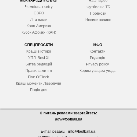
МІЖНАРОДНІ КУБКИ
Наші відео
Чемпіонат світу
Футбол на ТБ
ЄВРО
Прогнози
Ліга націй
Новини казино
Копа Америка
Кубок Африки (КАН)
СПЕЦПРОЄКТИ
ІНФО
Кращі в історії
Контакти
УПЛ. Best XІ
Редакція
Битва редакцій
Privacy policy
Правила життя
Користувацька угода
Five O'Clock
Кращі моменти Ліверпуля
Подія дня
З питань реклами звертайтесь:
adv@football.ua
E-mail редакції:
info@football.ua
.