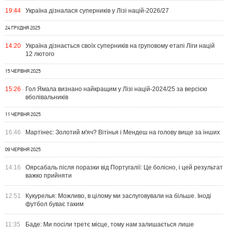
19:44
Україна дізналася суперників у Лізі націй-2026/27
24 ГРУДНЯ 2025
14:20
Україна дізнається своїх суперників на груповому етапі Ліги націй
12 лютого
15 ЧЕРВНЯ 2025
15:26
Гол Ямала визнано найкращим у Лізі націй-2024/25 за версією
вболівальників
11 ЧЕРВНЯ 2025
16:46
Мартінес: Золотий м'яч? Вітінья і Мендеш на голову вище за інших
09 ЧЕРВНЯ 2025
14:16
Оярсабаль після поразки від Португалії: Це болісно, ​​і цей результат
важко прийняти
12:51
Кукурелья: Можливо, в цілому ми заслуговували на більше. Іноді
футбол буває таким
11:35
Баде: Ми посіли третє місце, тому нам залишається лише