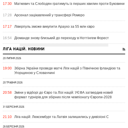
17:30
Маткевич та Слободян гратимуть із перших хвилин проти Буковини
17:28
Арсенал зацікавлений у трансфері Ромеро
17:17
Ліверпуль зможе викупити Араухо за 55 млн євро
16:54
Діоманде знову близький до переходу в Ноттінгем Форест
ЛІГА НАЦІЙ. НОВИНИ
20 ЛИПНЯ 2026
19:00
Збірна України проведе матчі Ліги націй з Північною Ірландією та
Угорщиною у Словаччині
20 ТРАВНЯ 2026
20:58
Зміни у відборі до Євро та Лізі націй: УЄФА затвердив новий
формат турнірів для збірних після чемпіонату Європи-2028
31 БЕРЕЗНЯ 2026
21:10
Ліга націй: Люксембург та Латвія залишились у дивізіоні С
26 БЕРЕЗНЯ 2026