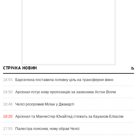
СТРІЧКА НОВИН
18:55
Барселона поставила головну ціль на трансферне вікно
18:50
Арсенал готує нову пропозицію за захисника Астон Вілли
18:48
Челсі розгромив Мілан у Джакарті
18:20
Арсенал та Манчестер Юнайтед стежать за Кауаном Еліасом
17:55
Палестра пояснив, чому обрав Челсі