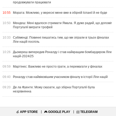
продовжувати працювати
10:55
Мората: Можливо, у вересні мене вже в збірній Іспанії й не буде
10:50
Мендеш: Мені вдалося стримати Ямала. Я дуже радий, що допоміг
Португалії виграти трофей
10:33
Субіменді: Повинні пишатись тим, що ми зіграли в трьох фіналах
Ліги націй поспіль
10:26
Дьокереш випередив Роналду і став найкращим бомбардиром Ліги
націй-2024/25
09:59
Мартінес: Важливо не просто грати, а перемагати у фіналах
09:40
Роналду став найвіковішим учасником фіналу в історії Ліги націй
09:20
Де ла Фуенте: Можу сказати, що збірна Португалії була
незрівнянна
🍏
APP STORE
🎮
GOOGLE PLAY
📨
TELEGRAM