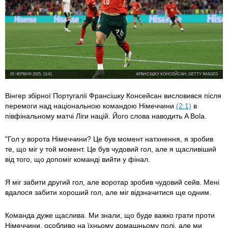
05 ЧЕРВНЯ 2025, 13:41
ФРАНСІШКУ КОНСЕЙСАН, GETTY IMAGES
Вінгер збірної Португалії Франсішку Консейсан висловився після
перемоги над національною командою Німеччини
(2:1)
в
півфінальному матчі Ліги націй. Його слова наводить A Bola.
"Гол у ворота Німеччини? Це був момент натхнення, я зробив
те, що міг у той момент. Це був чудовий гол, але я щасливіший
від того, що допоміг команді вийти у фінал.
Я міг забити другий гол, але воротар зробив чудовий сейв. Мені
вдалося забити хороший гол, але міг відзначитися ще одним.
Команда дуже щаслива. Ми знали, що буде важко грати проти
Німеччини, особливо на їхньому домашньому полі, але ми