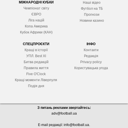
МІЖНАРОДНІ КУБКИ
Наші відео
Чемпіонат світу
Футбол на ТБ
ЄВРО
Прогнози
Ліга націй
Новини казино
Копа Америка
Кубок Африки (КАН)
СПЕЦПРОЄКТИ
ІНФО
Кращі в історії
Контакти
УПЛ. Best XІ
Редакція
Битва редакцій
Privacy policy
Правила життя
Користувацька угода
Five O'Clock
Кращі моменти Ліверпуля
Подія дня
З питань реклами звертайтесь:
adv@football.ua
E-mail редакції:
info@football.ua
.