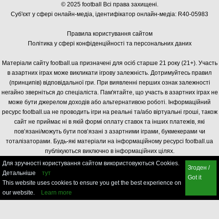
© 2025 football Всі права захищені.
Суб'єкт у сфері онлайн-медіа, і
дентифікатор онлайн-медіа: R40-05983
Правила користування сайтом
Політика у сфері конфіденційності та персональних даних
Матеріали сайту football.ua призначені для осіб старше 21 року (21+). Участь
в азартних іграх може викликати ігрову залежність. Дотримуйтесь правил
(принципів) відповідальної гри. При виявленні перших ознак залежності
негайно зверніться до спеціаліста. Пам'ятайте, що участь в азартних іграх не
може бути джерелом доходів або альтернативою роботі. Інформаційний
ресурс football.ua не проводить ігри на реальні та/або віртуальні гроші, також
сайт не приймає ні в якій формі оплату ставок та інших платежів, які
пов’язані/можуть бути пов’язані з азартними іграми, букмекерами чи
тоталізаторами. Будь-які матеріали на інформаційному ресурсі football.ua
публікуються виключно в інформаційних цілях.
Для зручності користування сайтом використовуються Cookies.
Згоден /
Детальніше
тут
Got it
This website uses cookies to ensure you get the best experience on
our website.
Learn more