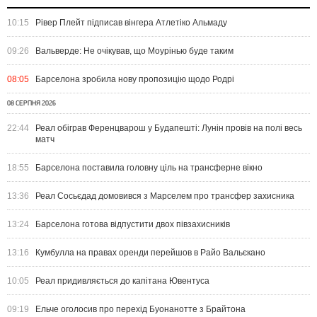
10:15
Рівер Плейт підписав вінгера Атлетіко Альмаду
09:26
Вальверде: Не очікував, що Моурінью буде таким
08:05
Барселона зробила нову пропозицію щодо Родрі
08 СЕРПНЯ 2026
22:44
Реал обіграв Ференцварош у Будапешті: Лунін провів на полі весь
матч
18:55
Барселона поставила головну ціль на трансферне вікно
13:36
Реал Сосьєдад домовився з Марселем про трансфер захисника
13:24
Барселона готова відпустити двох півзахисників
13:16
Кумбулла на правах оренди перейшов в Райо Вальєкано
10:05
Реал придивляється до капітана Ювентуса
09:19
Ельче оголосив про перехід Буонанотте з Брайтона