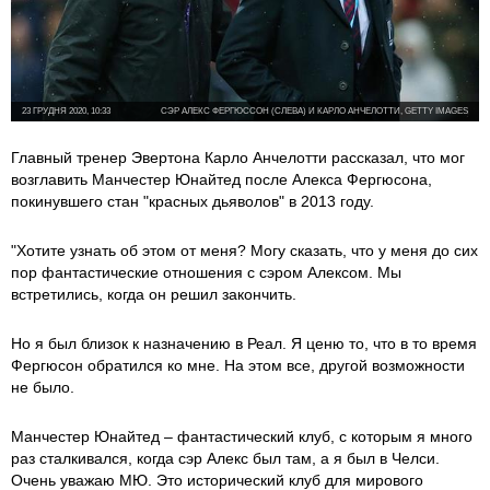
23 ГРУДНЯ 2020, 10:33
СЭР АЛЕКС ФЕРГЮССОН (СЛЕВА) И КАРЛО АНЧЕЛОТТИ, GETTY IMAGES
Главный тренер Эвертона Карло Анчелотти рассказал, что мог
возглавить Манчестер Юнайтед после Алекса Фергюсона,
покинувшего стан "красных дьяволов" в 2013 году.
"Хотите узнать об этом от меня? Могу сказать, что у меня до сих
пор фантастические отношения с сэром Алексом. Мы
встретились, когда он решил закончить.
Но я был близок к назначению в Реал. Я ценю то, что в то время
Фергюсон обратился ко мне. На этом все, другой возможности
не было.
Манчестер Юнайтед – фантастический клуб, с которым я много
раз сталкивался, когда сэр Алекс был там, а я был в Челси.
Очень уважаю МЮ. Это исторический клуб для мирового