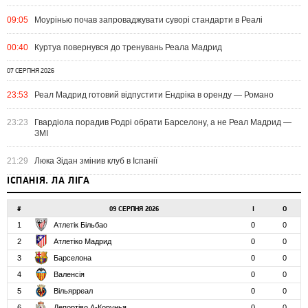
09:05
Моурінью почав запроваджувати суворі стандарти в Реалі
00:40
Куртуа повернувся до тренувань Реала Мадрид
07 СЕРПНЯ 2026
23:53
Реал Мадрид готовий відпустити Ендріка в оренду — Романо
23:23
Гвардіола порадив Родрі обрати Барселону, а не Реал Мадрид —
ЗМІ
21:29
Люка Зідан змінив клуб в Іспанії
ІСПАНІЯ. ЛА ЛІГА
#
09 СЕРПНЯ 2026
І
О
1
Атлетік Більбао
0
0
2
Атлетіко Мадрид
0
0
3
Барселона
0
0
4
Валенсія
0
0
5
Вільярреал
0
0
6
Депортіво А-Корунья
0
0