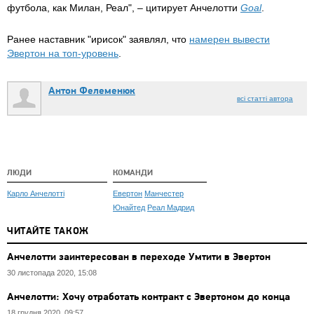
футбола, как Милан, Реал", – цитирует Анчелотти
Goal
.
Ранее наставник "ирисок" заявлял, что
намерен вывести
Эвертон на топ-уровень
.
Антон Фелеменюк
всі статті автора
ЛЮДИ
КОМАНДИ
Карло Анчелотті
Евертон
Манчестер
Юнайтед
Реал Мадрид
ЧИТАЙТЕ ТАКОЖ
Анчелотти заинтересован в переходе Умтити в Эвертон
30 листопада 2020, 15:08
Анчелотти: Хочу отработать контракт с Эвертоном до конца
18 грудня 2020, 09:57