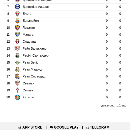
7
Депортіво Алавес
0
0
8
Ельче
0
0
9
Еспаньйол
0
0
10
Леванте
0
0
11
Малага
0
0
12
Осасуна
0
0
13
Райо Вальєкано
0
0
14
Расінг Сантандер
0
0
15
Реал Бетіс
0
0
16
Реал Мадрид
0
0
17
Реал Сосьєдад
0
0
18
Севілья
0
0
19
Сельта
0
0
20
Хетафе
0
0
детальна таблиця
🍏
APP STORE
🎮
GOOGLE PLAY
📨
TELEGRAM