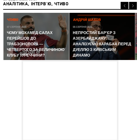
АНАЛІТИКА, ІНТЕРВ'Ю, ЧТИВО
0
ЧТИВО
АНДРІЙ ШАХОВ
07 СЕРПНЯ 2026
05 СЕРПНЯ 2026
ЧОМУ МОХАМЕД САЛАХ
НЕПРОСТИЙ БАР'ЄР З
ПЕРЕЙШОВ ДО
АЗЕРБАЙДЖАНУ:
ТРАБЗОНСПОРА —
АНАЛІЗУЄМО КАРАБАХ ПЕРЕД
ЧЕТВЕРТОГО ЗА ВЕЛИЧИНОЮ
ДУЕЛЛЮ З КИЇВСЬКИМ
КЛУБУ ТУРЕЧЧИНИ?
ДИНАМО