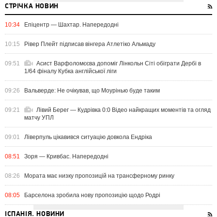
СТРІЧКА НОВИН
10:34
Епіцентр — Шахтар. Напередодні
10:15
Рівер Плейт підписав вінгера Атлетіко Альмаду
09:51
Асист Варфоломєєва допоміг Лінкольн Сіті обіграти Дербі в
1/64 фіналу Кубка англійської ліги
09:26
Вальверде: Не очікував, що Моурінью буде таким
09:21
Лівий Берег — Кудрівка 0:0 Відео найкращих моментів та огляд
матчу УПЛ
09:01
Ліверпуль цікавився ситуацію довкола Ендріка
08:51
Зоря — Кривбас. Напередодні
08:26
Мората має низку пропозицій на трансферному ринку
08:05
Барселона зробила нову пропозицію щодо Родрі
ІСПАНІЯ. НОВИНИ