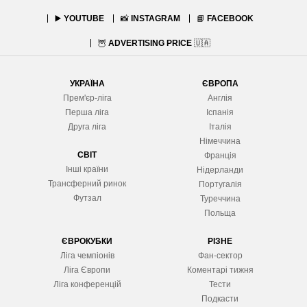
▶️
YOUTUBE
📸
INSTAGRAM
📘
FACEBOOK
🦉
ADVERTISING PRICE
🇺🇦
УКРАЇНА
ЄВРОПА
Прем'єр-ліга
Англія
Перша ліга
Іспанія
Друга ліга
Італія
Німеччина
СВІТ
Франція
Інші країни
Нідерланди
Трансферний ринок
Португалія
Футзал
Туреччина
Польща
ЄВРОКУБКИ
РІЗНЕ
Ліга чемпіонів
Фан-сектор
Ліга Європ
и
Коментарі тижня
Ліга конференцій
Тести
Подкасти