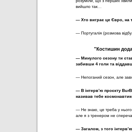
розуміли, що з перших хвилин
вийшло так…
— ⁠Хто виграє це Євро, на
— Португалія (розмова відбу
"Костишин дода
— ⁠Минулого сезону ти ста
забивши 4 голи та віддав
— Непоганий сезон, але завж
— ⁠В інтервʼю проєкту Bur
називав тебе космонавтик
— Не знаю, це треба у нього
але я з тренером не спереч
— ⁠Загалом, з того інтер