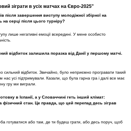
овий зіграти в усіх матчах на Євро-2025"
ів після завершення виступу молодіжної збірної на
 на серці після цього турніру?
тупу лише негативні емоції всередині. У мене особисто
ність.
ьний відбиток залишила поразка від Данії у першому матчі.
о сильний відбиток. Звичайно, було неприємно програвати такий
ом нас усі підтримували. Казали, що була гарна гра і далі все має
пну гру ми виграли.
товку в Іспанії, а у Словаччині геть інший клімат:
на фізичний стан. Це правда, що цей перепад десь зіграв
еба готуватися або там, де ти будеш грати, або десь поруч, щоб