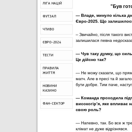
ЛІГА НАЦІЙ
"Був гот
— Владе, минуло кілька дн
ФУТЗАЛ
Євро-2025. Що залишилось
ЧТИВО
– Звичайно, після такого вис
залишилася певна недосказа
ЄВРО-2024
— ⁠Чув таку думку, що сил
ТЕСТИ
Це дійсно так?
ПРАВИЛА
— Не можу сказати, що прям
ЖИТТЯ
матч. Але в пресі та й загал
бути добре. Тим паче, насту
НОВИНИ
КАЗИНО
— ⁠Команда проходила підго
високогірʼя, яке впливає 
ФАН-СЕКТОР
свою роль?
— Напевно, так. Бо все ж тр
клімат не дуже відрізнявся.