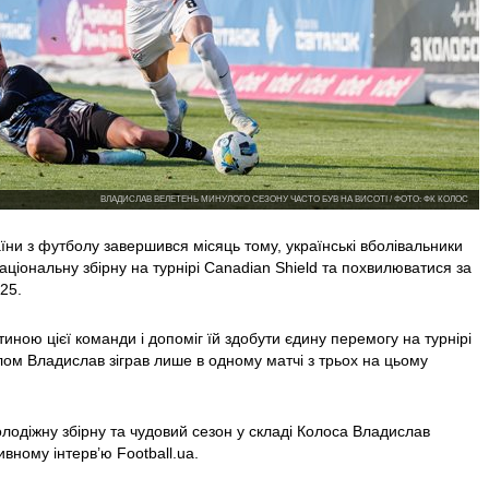
ВЛАДИСЛАВ ВЕЛЕТЕНЬ МИНУЛОГО СЕЗОНУ ЧАСТО БУВ НА ВИСОТІ / ФОТО: ФК КОЛОС
їни з футболу завершився місяць тому, українські вболівальники
аціональну збірну на турнірі Canadian Shield та похвилюватися за
25.
иною цієї команди і допоміг їй здобути єдину перемогу на турнірі
алом Владислав зіграв лише в одному матчі з трьох на цьому
лодіжну збірну та чудовий сезон у складі Колоса Владислав
вному інтерв’ю Football.ua.