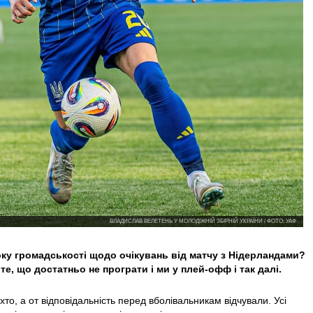
ВЛАДИСЛАВ ВЕЛЕТЕНЬ У МОЛОДІЖНІЙ ЗБІРНІЙ УКРАЇНИ / ФОТО: УАФ
боку громадськості щодо очікувань від матчу з Нідерландами?
е, що достатньо не програти і ми у плей-офф і так далі.
хто, а от відповідальність перед вболівальникам відчували. Усі