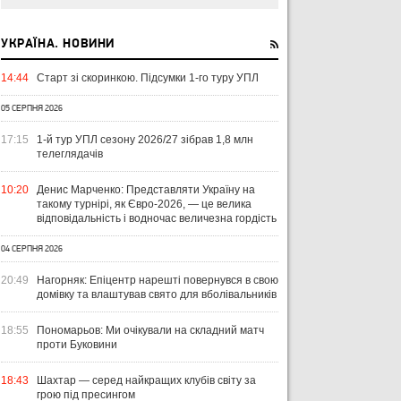
УКРАЇНА. НОВИНИ
14:44
Старт зі скоринкою. Підсумки 1-го туру УПЛ
05 СЕРПНЯ 2026
17:15
1-й тур УПЛ сезону 2026/27 зібрав 1,8 млн
телеглядачів
10:20
Денис Марченко: Представляти Україну на
такому турнірі, як Євро-2026, — це велика
відповідальність і водночас величезна гордість
04 СЕРПНЯ 2026
20:49
Нагорняк: Епіцентр нарешті повернувся в свою
домівку та влаштував свято для вболівальників
18:55
Пономарьов: Ми очікували на складний матч
проти Буковини
18:43
Шахтар — серед найкращих клубів світу за
грою під пресингом