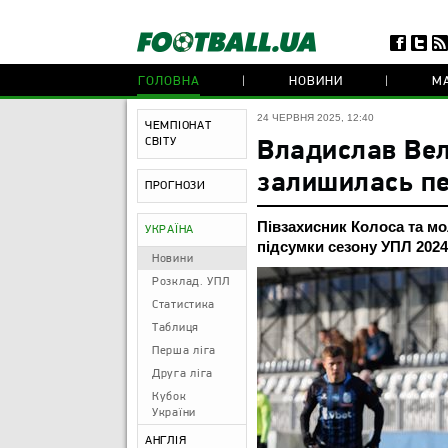
ГОЛОВНА
НОВИНИ
МА
24 ЧЕРВНЯ 2025, 12:40
ЧЕМПІОНАТ
СВІТУ
Владислав Вел
залишилась пе
ПРОГНОЗИ
Півзахисник Колоса та мо
УКРАЇНА
підсумки сезону УПЛ 2024
Новини
Розклад. УПЛ
Статистика
Таблиця
Перша ліга
Друга ліга
Кубок
України
АНГЛІЯ