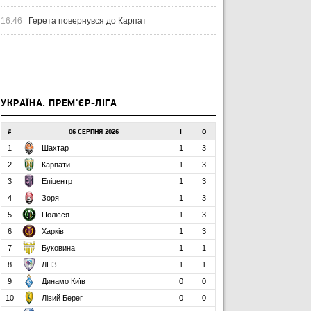
16:46
Герета повернувся до Карпат
УКРАЇНА. ПРЕМ'ЄР-ЛІГА
#
06 СЕРПНЯ 2026
І
О
1
Шахтар
1
3
2
Карпати
1
3
3
Епіцентр
1
3
4
Зоря
1
3
5
Полісся
1
3
6
Харків
1
3
7
Буковина
1
1
8
ЛНЗ
1
1
9
Динамо Київ
0
0
10
Лівий Берег
0
0