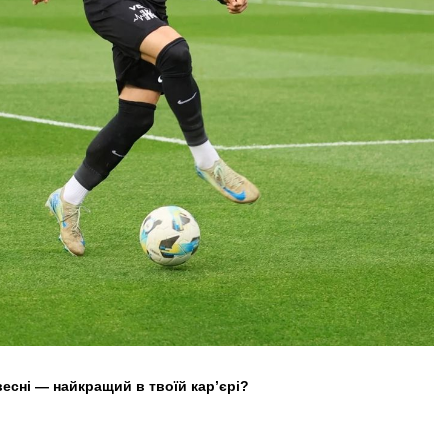
есні — найкращий в твоїй карʼєрі?