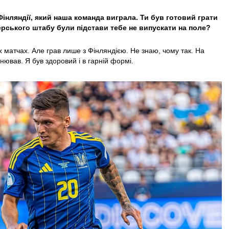
 Фінляндії, який наша команда виграла. Ти був готовий грати
ерського штабу були підстави тебе не випускати на поле?
іх матчах. Але грав лише з Фінляндією. Не знаю, чому так. На
снював. Я був здоровий і в гарній формі.