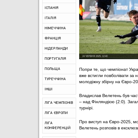
ІСПАНІЯ
ІТАЛІЯ
НІМЕЧЧИНА
ФРАНЦІЯ
НІДЕРЛАНДИ
24 ЧЕРВНЯ 2025, 12:40
ПОРТУГАЛІЯ
Попри те, що чемпіонат Укра
ПОЛЬЩА
вже встигли повболівати за н
ТУРЕЧЧИНА
молодіжну збірну на Євро-20
ІНШІ
Владислав Велетень був част
– над Фінляндією (2:0). Заг
ЛІГА ЧЕМПІОНІВ
турнірі.
ЛІГА ЄВРОПИ
Про виступ на Євро-2025, мо
ЛІГА
Велетень розповів в ексклюзи
КОНФЕРЕНЦІЙ