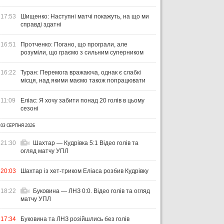
17:53
Шищенко: Наступні матчі покажуть, на що ми
справді здатні
16:51
Протченко: Погано, що програли, але
розуміли, що граємо з сильним суперником
16:22
Туран: Перемога вражаюча, однак є слабкі
місця, над якими маємо також попрацювати
11:09
Еліас: Я хочу забити понад 20 голів в цьому
сезоні
03 СЕРПНЯ 2026
21:30
Шахтар — Кудрівка 5:1 Відео голів та
огляд матчу УПЛ
20:03
Шахтар із хет-триком Еліаса розбив Кудрівку
18:22
Буковина — ЛНЗ 0:0. Відео голів та огляд
матчу УПЛ
17:34
Буковина та ЛНЗ розійшлись без голів