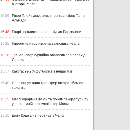
в історії Реала
16:56
Рівер Плейт домовився про трансфер Тьяго
Альмади
16:48
Родрі погодився на перехід до Барселони
16:26
Ліверпуль націлився на захисника Реала
16:16
Трабзонспор офіційно оголосив про перехід
Салаха
15:57
Какута: 99,9% футболістів нещасливі
15:40
Спортінг узгодив трансфер австралійського
таланта
15:25
Мессі оформив дубль та побив рекорд турніру
у розгромній перемозі Інтер Маямі
15:10
Діогу Кошта не перейде в Челсі