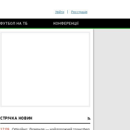
Увійти
Реєстрація
ФУТБОЛ НА ТБ
КОНФЕРЕНЦІЇ
СТРІЧКА НОВИН
17:09
Офіційно: Діоманде — найдорожчий трансфер