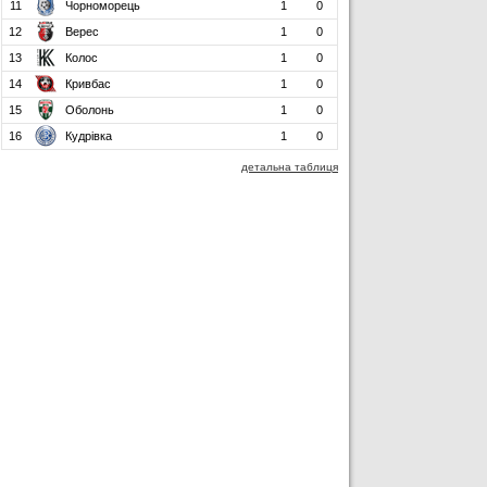
11
Чорноморець
1
0
12
Верес
1
0
13
Колос
1
0
14
Кривбас
1
0
15
Оболонь
1
0
16
Кудрівка
1
0
детальна таблиця