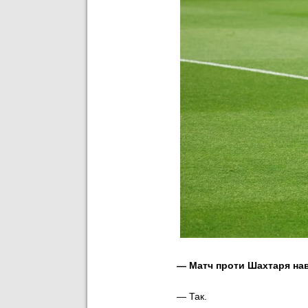
— ⁠Матч проти Шахтаря нав
— Так.