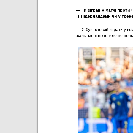
— ⁠Ти зіграв у матчі проти
із Нідерландами чи у трен
— Я був готовий зіграти у вс
жаль, мені ніхто того не поя