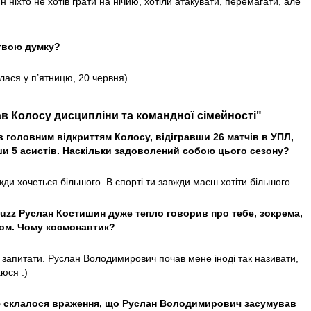
 ніхто не хотів грати на нічию, хотіли атакувати, перемагати, але
 твою думку?
лася у п’ятницю, 20 червня).
в Колосу дисципліни та командної сімейності"
в головним відкриттям Колосу, відігравши 26 матчів в УПЛ,
ши 5 асистів. Наскільки задоволений собою цього сезону?
ди хочеться більшого. В спорті ти завжди маєш хотіти більшого.
Buzz Руслан Костишин дуже тепло говорив про тебе, зокрема,
ом. Чому космонавтик?
 запитати. Руслан Володимирович почав мене іноді так називати,
аюся :)
вʼю склалося враження, що Руслан Володимирович засумував