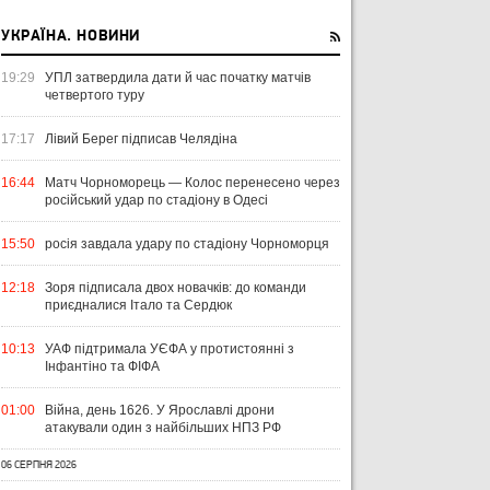
УКРАЇНА. НОВИНИ
19:29
УПЛ затвердила дати й час початку матчів
четвертого туру
17:17
Лівий Берег підписав Челядіна
16:44
Матч Чорноморець — Колос перенесено через
російський удар по стадіону в Одесі
15:50
росія завдала удару по стадіону Чорноморця
12:18
Зоря підписала двох новачків: до команди
приєдналися Італо та Сердюк
10:13
УАФ підтримала УЄФА у протистоянні з
Інфантіно та ФІФА
01:00
Війна, день 1626. У Ярославлі дрони
атакували один з найбільших НПЗ РФ
06 СЕРПНЯ 2026