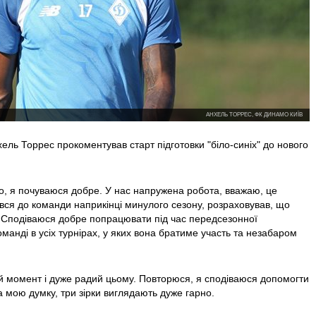
АНХЕЛЬ ТОРРЕС, ФК ДИНАМО КИЇВ
хель Торрес прокоментував старт підготовки "біло-синіх" до нового
о, я почуваюся добре. У нас напружена робота, вважаю, це
вся до команди наприкінці минулого сезону, розраховував, що
. Сподіваюся добре попрацювати під час передсезонної
манді в усіх турнірах, у яких вона братиме участь та незабаром
 момент і дуже радий цьому. Повторюся, я сподіваюся допомогти
 мою думку, три зірки виглядають дуже гарно.