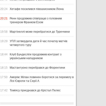
20:24
Хетафе посилився півзахисником Ліона
20:21
Ренн продовжив співпрацю з головним
тренером Франком Езом
19:58
Мартінеллі може перебратися до Туреччини
19:29
УПЛ затвердила дати й час початку матчів
четвертого туру
18:44
Клуб Бундесліги продовжив контракт з
українським нападником
18:15
Мастантуоно перебрався до Фіорентини
17:50
Аморім: Мілан повинен боротися за перемогу в
Лізі Європи та Серії А
17:42
Томіясу приєднався до Крістал Пелес