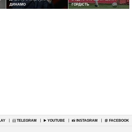
ДИНАМО
ГОРДІСТЬ
LAY
📨
TELEGRAM
▶️
YOUTUBE
📸
INSTAGRAM
📘
FACEBOOK