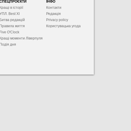
СПЕЦПРОЄКТИ
ІНФО
Кращі в історії
Контакти
УПЛ. Best XІ
Редакція
Битва редакцій
Privacy policy
Правила життя
Користувацька угода
Five O'Clock
Кращі моменти Ліверпуля
Подія дня