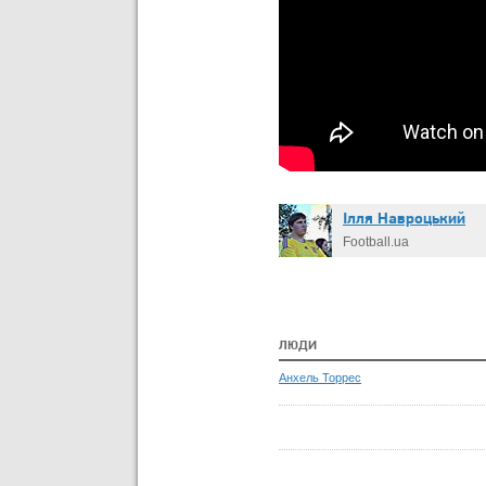
Ілля Навроцький
Football.ua
ЛЮДИ
Анхель Торрес