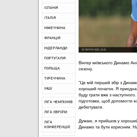
ІСПАНІЯ
ІТАЛІЯ
НІМЕЧЧИНА
ФРАНЦІЯ
НІДЕРЛАНДИ
02 ЛИПНЯ 2025, 15:43
ПОРТУГАЛІЯ
Вінгер київського Динамо Ан
сезону.
ПОЛЬЩА
ТУРЕЧЧИНА
"Це мій перший збір з Динам
хороший початок. Я приєдна
ІНШІ
буду грати вже з наступного
підготовки, щоб допомогти ко
ЛІГА ЧЕМПІОНІВ
дебютувати.
ЛІГА ЄВРОПИ
Думаю, я прийшов у хороший
ЛІГА
Динамо та бути корисним. На
КОНФЕРЕНЦІЙ