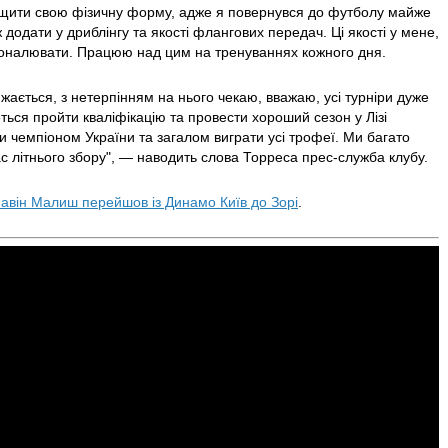
щити свою фізичну форму, адже я повернувся до футболу майже
ж додати у дриблінгу та якості флангових передач. Ці якості у мене,
сконалювати. Працюю над цим на тренуваннях кожного дня.
жається, з нетерпінням на нього чекаю, вважаю, усі турніри дуже
еться пройти кваліфікацію та провести хороший сезон у Лізі
ти чемпіоном України та загалом виграти усі трофеї. Ми багато
с літнього збору", — наводить слова Торреса прес-служба клубу.
авін Малиш перейшов із Динамо Київ до Зорі
.