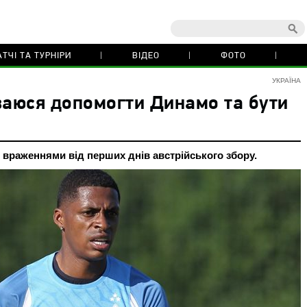
ТЧІ ТА ТУРНІРИ
ВІДЕО
ФОТО
УКРАЇНА
ваюся допомогти Динамо та бути
 враженнями від перших днів австрійського збору.