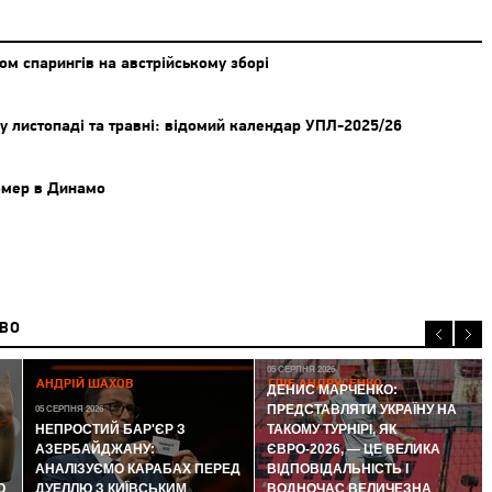
м спарингів на австрійському зборі
у листопаді та травні: відомий календар УПЛ-2025/26
омер в Динамо
ИВО
05 СЕРПНЯ 2026
АНДРІЙ ШАХОВ
ГЛІБ АНДРУСЕНКО
ДЕНИС МАРЧЕНКО:
ПРЕДСТАВЛЯТИ УКРАЇНУ НА
05 СЕРПНЯ 2026
НЕПРОСТИЙ БАР'ЄР З
ТАКОМУ ТУРНІРІ, ЯК
АЗЕРБАЙДЖАНУ:
ЄВРО-2026, — ЦЕ ВЕЛИКА
АНАЛІЗУЄМО КАРАБАХ ПЕРЕД
ВІДПОВІДАЛЬНІСТЬ І
Ю
ДУЕЛЛЮ З КИЇВСЬКИМ
ВОДНОЧАС ВЕЛИЧЕЗНА