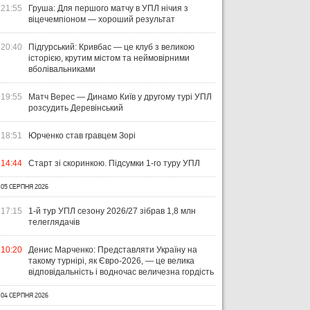
21:55
Груша: Для першого матчу в УПЛ нічия з
віцечемпіоном — хороший результат
20:40
Підгурський: Кривбас — це клуб з великою
історією, крутим містом та неймовірними
вболівальниками
19:55
Матч Верес — Динамо Київ у другому турі УПЛ
розсудить Деревінський
18:51
Юрченко став гравцем Зорі
14:44
Старт зі скоринкою. Підсумки 1-го туру УПЛ
05 СЕРПНЯ 2026
17:15
1-й тур УПЛ сезону 2026/27 зібрав 1,8 млн
телеглядачів
10:20
Денис Марченко: Представляти Україну на
такому турнірі, як Євро-2026, — це велика
відповідальність і водночас величезна гордість
04 СЕРПНЯ 2026