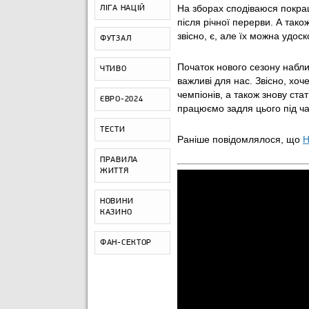
На зборах сподіваюся покра
ЛІГА НАЦІЙ
після річної перерви. А тако
звісно, є, але їх можна удо
ФУТЗАЛ
Початок нового сезону набли
ЧТИВО
важливі для нас. Звісно, хоч
чемпіонів, а також знову ста
ЄВРО-2024
працюємо задля цього під ча
ТЕСТИ
Раніше повідомлялося, що
Н
ПРАВИЛА
ЖИТТЯ
НОВИНИ
КАЗИНО
ФАН-СЕКТОР