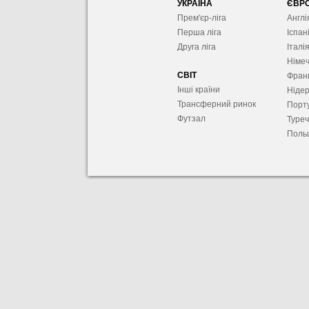
УКРАЇНА
ЄВР
Прем'єр-ліга
Англі
Перша ліга
Іспан
Друга ліга
Італі
Німе
СВІТ
Фран
Інші країни
Ніде
Трансферний ринок
Порту
Футзал
Туре
Поль