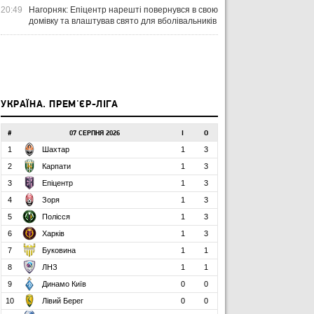
20:49
Нагорняк: Епіцентр нарешті повернувся в свою
домівку та влаштував свято для вболівальників
УКРАЇНА. ПРЕМ'ЄР-ЛІГА
#
07 СЕРПНЯ 2026
І
О
1
Шахтар
1
3
2
Карпати
1
3
3
Епіцентр
1
3
4
Зоря
1
3
5
Полісся
1
3
6
Харків
1
3
ЧТИВО
УКРАЇНА
ЛІ
7
Буковина
1
1
04 СЕРПНЯ 2026
8
ЛНЗ
1
1
УКРАЇНСЬКИЙ СЛІД У ДРУГОМУ
31 Л
9
Динамо Київ
0
0
ТУРІ ЕКСТРАКЛЯСИ: МАЦЕНКО
ВІ
ПЕРЕМАГАЄ, РОМАНЧУК
ПЕ
31 ЛИПНЯ 2026
10
Лівий Берег
0
0
ТРИМАЄ РІВЕНЬ, ЛЕХІЯ ЗНОВУ
УПЛ-2026/27. ПРЕДСТАВЛЕННЯ
ПО