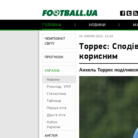
ГОЛОВНА
НОВИНИ
МА
02 ЛИПНЯ 2025, 15:43
ЧЕМПІОНАТ
СВІТУ
Торрес: Споді
корисним
ПРОГНОЗИ
Анхель Торрес поділився
УКРАЇНА
Новини
Розклад. УПЛ
Статистика
Таблиця
Перша ліга
Друга ліга
Кубок
України
АНГЛІЯ