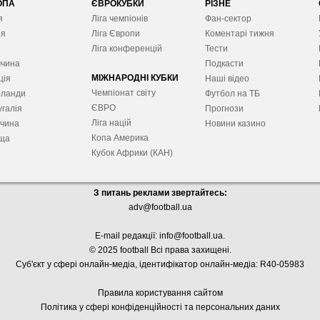
ОПА
ЄВРОКУБКИ
РІЗНЕ
я
Ліга чемпіонів
Фан-сектор
ія
Ліга Європ
и
Коментарі тижня
я
Ліга конференцій
Тести
ччина
Подкасти
МІЖНАРОДНІ КУБКИ
ція
Наші відео
Чемпіонат світу
рланди
Футбол на ТБ
ЄВРО
галія
Прогнози
Ліга націй
ччина
Новини казино
Копа Америка
ща
Кубок Африки (КАН)
З питань реклами звертайтесь:
adv@football.ua
E-mail редакції:
info@football.ua
.
© 2025 football Всі права захищені.
Суб'єкт у сфері онлайн-медіа, і
дентифікатор онлайн-медіа: R40-05983
Правила користування сайтом
Політика у сфері конфіденційності та персональних даних