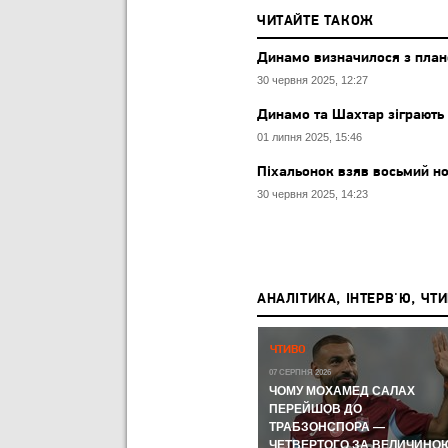
ЧИТАЙТЕ ТАКОЖ
Динамо визначилося з плано
30 червня 2025, 12:27
Динамо та Шахтар зіграють 
01 липня 2025, 15:46
Піхальонок взяв восьмий н
30 червня 2025, 14:23
АНАЛІТИКА, ІНТЕРВ'Ю, ЧТ
Р,
ЧЕМПІОНАТ СВІТУ-2026:
ЧТИВО
ЧЕМПІОНАТ СВІТУ З ФУТБОЛУ
А КУДИ
07 СЕРПНЯ 2026
ЛИ
ЧОМУ МОХАМЕД САЛАХ
11 ЛИПНЯ 2026
ВІ
МЕРІНО І FIFA ЗНОВ ЦЕ
ПЕРЕЙШОВ ДО
ЗРОБИЛИ ТА УКЛАДКА ВІД
ТРАБЗОНСПОРА —
ОРОМ
ВІТСЕЛЯ: НАЙГАРЯЧІШІ
ЧЕТВЕРТОГО ЗА ВЕЛИЧИНО