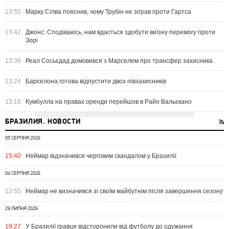
13:55
Марку Сілва пояснив, чому Трубін не зіграв проти Гартса
13:42
Джонс: Сподіваюсь, нам вдасться здобути виїзну перемогу проти
Зорі
13:36
Реал Сосьєдад домовився з Марселем про трансфер захисника
13:24
Барселона готова відпустити двох півзахисників
13:16
Кумбулла на правах оренди перейшов в Райо Вальєкано
БРАЗИЛИЯ. НОВОСТИ
05 СЕРПНЯ 2026
15:40
Неймар відзначився черговим скандалом у Бразилії
04 СЕРПНЯ 2026
12:55
Неймар не визначився зі своїм майбутнім після завершення сезону
29 ЛИПНЯ 2026
19:27
У Бразилії гравця відсторонили від футболу до одужання