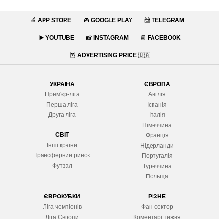
🍏
APP STORE
🎮
GOOGLE PLAY
📨
TELEGRAM
▶️
YOUTUBE
📸
INSTAGRAM
📘
FACEBOOK
🦉
ADVERTISING PRICE
🇺🇦
УКРАЇНА
ЄВРОПА
Прем'єр-ліга
Англія
Перша ліга
Іспанія
Друга ліга
Італія
Німеччина
СВІТ
Франція
Інші країни
Нідерланди
Трансферний ринок
Португалія
Футзал
Туреччина
Польща
ЄВРОКУБКИ
РІЗНЕ
Ліга чемпіонів
Фан-сектор
Ліга Європ
и
Коментарі тижня