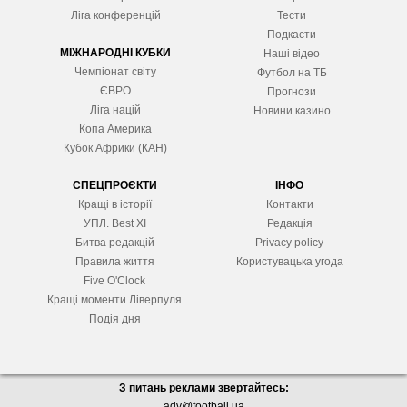
Ліга конференцій
Тести
Подкасти
МІЖНАРОДНІ КУБКИ
Наші відео
Чемпіонат світу
Футбол на ТБ
ЄВРО
Прогнози
Ліга націй
Новини казино
Копа Америка
Кубок Африки (КАН)
СПЕЦПРОЄКТИ
ІНФО
Кращі в історії
Контакти
УПЛ. Best XІ
Редакція
Битва редакцій
Privacy policy
Правила життя
Користувацька угода
Five O'Clock
Кращі моменти Ліверпуля
Подія дня
З питань реклами звертайтесь:
adv@football.ua