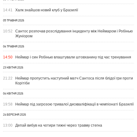
14:41
Халк знайшов новий клуб у Бразилії
05 ТРАВНЯ 2026
10:52
Сантос розпочав розслідування інциденту між Неймаром і Робінью
Жуніором
04 ТРАВНЯ 2026
14:50
Неймар і син Робінью влаштували штовханину під час тренування
23 КВІТНЯ 2026
21:22
Неймар пропустить наступний матч Сантоса після блідої гри проти
Корітіби
04 КВІТНЯ 2026
19:58
Неймар під загрозою тривалої дискваліфікації в чемпіонаті Бразилії
24 БЕРЕЗНЯ 2026
13:00
Депай вибув на чотири тижні через травму стегна