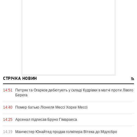
СТРІЧКА НОВИН
14:51
Петряк та Огарков дебютують у складі Кудрівки в матчі проти Лівого
Берега
14:40
Помер батько Ліонеля Мессі Хорхе Мессі
14:25
Арсенал підписав Бруно Гімараеса
14:19
Манчестер Юнайтед продав голкіпера Вітека до Мідлсбро