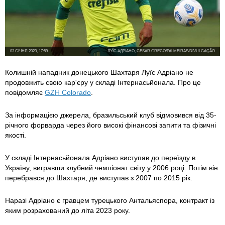
03 СІЧНЯ 2023, 17:59
ЛУЇС АДРІАНО, CESAR GRECO/PALMEIRAS/DIVULGAÇÃO
Колишній нападник донецького Шахтаря Луїс Адріано не
продовжить свою кар'єру у складі Інтернасьйонала. Про це
повідомляє
GZH Colorado
.
За інформацією джерела, бразильський клуб відмовився від 35-
річного форварда через його високі фінансові запити та фізичні
якості.
У складі Інтернасьйонала Адріано виступав до переїзду в
Україну, вигравши клубний чемпіонат світу у 2006 році. Потім він
перебрався до Шахтаря, де виступав з 2007 по 2015 рік.
Наразі Адріано є гравцем турецького Антальяспора, контракт із
яким розрахований до літа 2023 року.