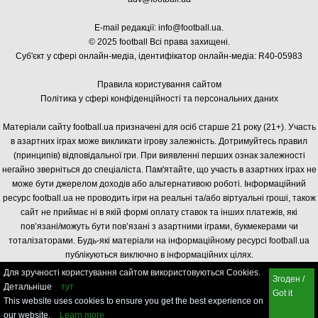
E-mail редакції:
info@football.ua
.
© 2025 football Всі права захищені.
Суб'єкт у сфері онлайн-медіа, і
дентифікатор онлайн-медіа: R40-05983
Правила користування сайтом
Політика у сфері конфіденційності та персональних даних
Матеріали сайту football.ua призначені для осіб старше 21 року (21+). Участь
в азартних іграх може викликати ігрову залежність. Дотримуйтесь правил
(принципів) відповідальної гри. При виявленні перших ознак залежності
негайно зверніться до спеціаліста. Пам'ятайте, що участь в азартних іграх не
може бути джерелом доходів або альтернативою роботі. Інформаційний
ресурс football.ua не проводить ігри на реальні та/або віртуальні гроші, також
сайт не приймає ні в якій формі оплату ставок та інших платежів, які
пов’язані/можуть бути пов’язані з азартними іграми, букмекерами чи
тоталізаторами. Будь-які матеріали на інформаційному ресурсі football.ua
публікуються виключно в інформаційних цілях.
Для зручності користування сайтом використовуються Cookies.
Згоден /
Детальніше
тут
Got it
This website uses cookies to ensure you get the best experience on
our website.
Learn more