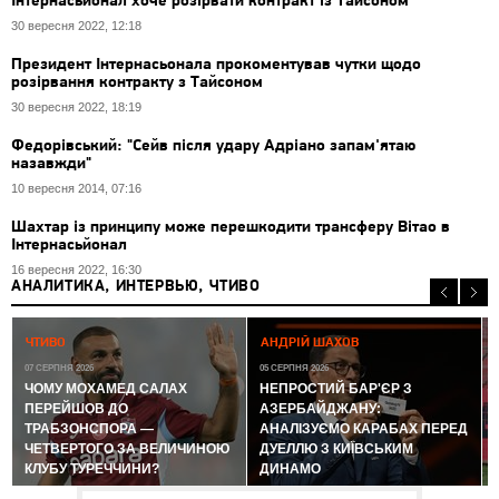
Інтернасьйонал хоче розірвати контракт із Тайсоном
30 вересня 2022, 12:18
Президент Інтернасьонала прокоментував чутки щодо
розірвання контракту з Тайсоном
30 вересня 2022, 18:19
Федорівський: "Сейв після удару Адріано запам'ятаю
назавжди"
10 вересня 2014, 07:16
Шахтар із принципу може перешкодити трансферу Вітао в
Інтернасьйонал
16 вересня 2022, 16:30
АНАЛИТИКА, ИНТЕРВЬЮ, ЧТИВО
0
ЧТИВО
АНДРІЙ ШАХОВ
07 СЕРПНЯ 2026
05 СЕРПНЯ 2026
ЧОМУ МОХАМЕД САЛАХ
НЕПРОСТИЙ БАР'ЄР З
ПЕРЕЙШОВ ДО
АЗЕРБАЙДЖАНУ:
ТРАБЗОНСПОРА —
АНАЛІЗУЄМО КАРАБАХ ПЕРЕД
ЧЕТВЕРТОГО ЗА ВЕЛИЧИНОЮ
ДУЕЛЛЮ З КИЇВСЬКИМ
КЛУБУ ТУРЕЧЧИНИ?
ДИНАМО