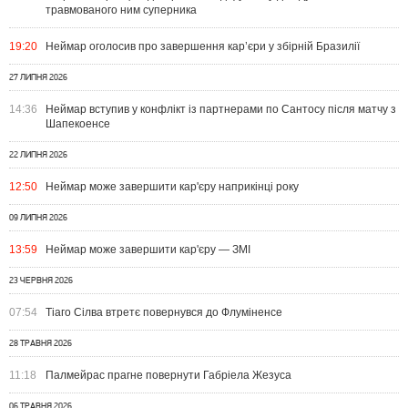
травмованого ним суперника
19:20
Неймар оголосив про завершення кар’єри у збірній Бразилії
27 ЛИПНЯ 2026
14:36
Неймар вступив у конфлікт із партнерами по Сантосу після матчу з
Шапекоенсе
22 ЛИПНЯ 2026
12:50
Неймар може завершити кар'єру наприкінці року
09 ЛИПНЯ 2026
13:59
Неймар може завершити кар'єру — ЗМІ
23 ЧЕРВНЯ 2026
07:54
Тіаго Сілва втретє повернувся до Флуміненсе
28 ТРАВНЯ 2026
11:18
Палмейрас прагне повернути Габріела Жезуса
06 ТРАВНЯ 2026