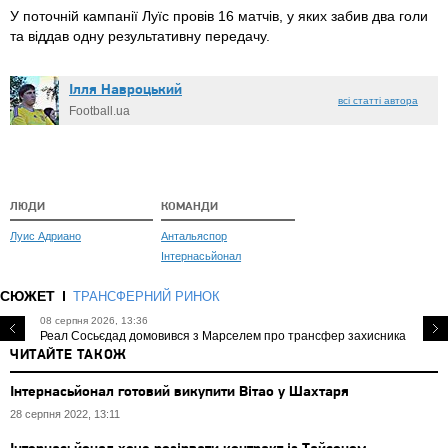
У поточній кампанії Луїс провів 16 матчів, у яких забив два голи
та віддав одну результативну передачу.
Ілля Навроцький
всі статті автора
Football.ua
ЛЮДИ
КОМАНДИ
Луис Адриано
Антальяспор
Інтернасьйонал
СЮЖЕТ
ТРАНСФЕРНИЙ РИНОК
08 серпня 2026, 13:36
Реал Сосьєдад домовився з Марселем про трансфер захисника
ЧИТАЙТЕ ТАКОЖ
Інтернасьйонал готовий викупити Вітао у Шахтаря
28 серпня 2022, 13:11