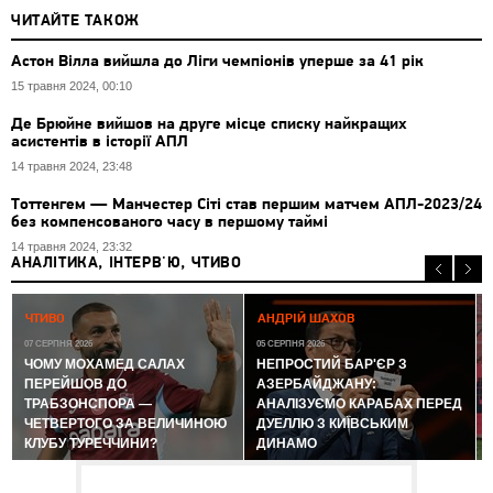
ЧИТАЙТЕ ТАКОЖ
Астон Вілла вийшла до Ліги чемпіонів уперше за 41 рік
15 травня 2024, 00:10
Де Брюйне вийшов на друге місце списку найкращих
асистентів в історії АПЛ
14 травня 2024, 23:48
Тоттенгем — Манчестер Сіті став першим матчем АПЛ-2023/24
без компенсованого часу в першому таймі
14 травня 2024, 23:32
АНАЛІТИКА, ІНТЕРВ'Ю, ЧТИВО
0
ЧТИВО
АНДРІЙ ШАХОВ
07 СЕРПНЯ 2026
05 СЕРПНЯ 2026
ЧОМУ МОХАМЕД САЛАХ
НЕПРОСТИЙ БАР'ЄР З
ПЕРЕЙШОВ ДО
АЗЕРБАЙДЖАНУ:
ТРАБЗОНСПОРА —
АНАЛІЗУЄМО КАРАБАХ ПЕРЕД
ЧЕТВЕРТОГО ЗА ВЕЛИЧИНОЮ
ДУЕЛЛЮ З КИЇВСЬКИМ
КЛУБУ ТУРЕЧЧИНИ?
ДИНАМО