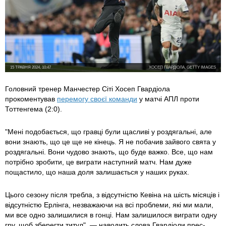
15 ТРАВНЯ 2024, 10:47
ХОСЕП ГВАРДІОЛА, GETTY IMAGES
Головний тренер Манчестер Сіті Хосеп Гвардіола
прокоментував
перемогу своєї команди
у матчі АПЛ проти
Тоттенгема (2:0).
"Мені подобається, що гравці були щасливі у роздягальні, але
вони знають, що це ще не кінець. Я не побачив зайвого свята у
роздягальні. Вони чудово знають, що буде важко. Все, що нам
потрібно зробити, це виграти наступний матч. Нам дуже
пощастило, що наша доля залишається у наших руках.
Цього сезону після требла, з відсутністю Кевіна на шість місяців і
відсутністю Ерлінга, незважаючи на всі проблеми, які ми мали,
ми все одно залишилися в гонці. Нам залишилося виграти одну
гру, щоб зберегти титул", — наводить слова Гвардіоли прес-