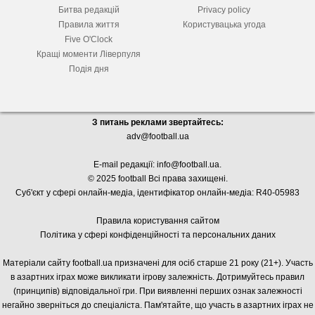
Битва редакцій
Privacy policy
Правила життя
Користувацька угода
Five O'Clock
Кращі моменти Ліверпуля
Подія дня
З питань реклами звертайтесь:
adv@football.ua
E-mail редакції:
info@football.ua
.
© 2025 football Всі права захищені.
Суб'єкт у сфері онлайн-медіа, і
дентифікатор онлайн-медіа: R40-05983
Правила користування сайтом
Політика у сфері конфіденційності та персональних даних
Матеріали сайту football.ua призначені для осіб старше 21 року (21+). Участь
в азартних іграх може викликати ігрову залежність. Дотримуйтесь правил
(принципів) відповідальної гри. При виявленні перших ознак залежності
негайно зверніться до спеціаліста. Пам'ятайте, що участь в азартних іграх не