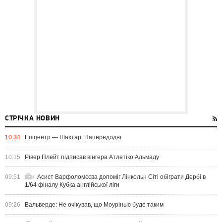
СТРІЧКА НОВИН
10:34
Епіцентр — Шахтар. Напередодні
10:15
Рівер Плейт підписав вінгера Атлетіко Альмаду
09:51
Асист Варфоломєєва допоміг Лінкольн Сіті обіграти Дербі в
1/64 фіналу Кубка англійської ліги
09:26
Вальверде: Не очікував, що Моурінью буде таким