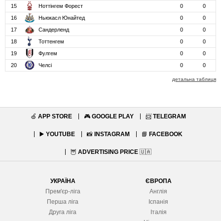
15
Ноттінгем Форест
0
0
16
Ньюкасл Юнайтед
0
0
17
Сандерленд
0
0
18
Тоттенгем
0
0
19
Фулгем
0
0
20
Челсі
0
0
детальна таблиця
🍏
APP STORE
🎮
GOOGLE PLAY
📨
TELEGRAM
▶️
YOUTUBE
📸
INSTAGRAM
📘
FACEBOOK
🦉
ADVERTISING PRICE
🇺🇦
УКРАЇНА
ЄВРОПА
Прем'єр-ліга
Англія
Перша ліга
Іспанія
Друга ліга
Італія