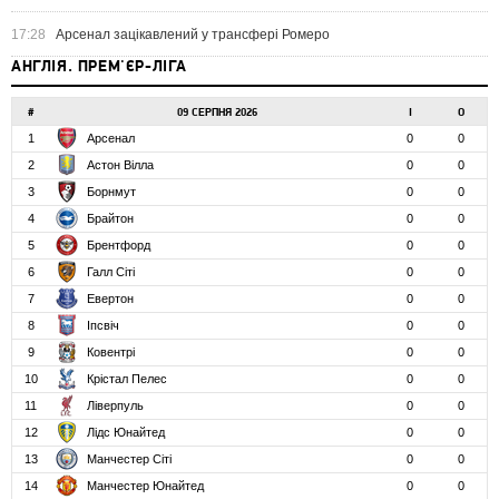
17:28
Арсенал зацікавлений у трансфері Ромеро
АНГЛІЯ. ПРЕМ'ЄР-ЛІГА
#
09 СЕРПНЯ 2026
І
О
1
Арсенал
0
0
2
Астон Вілла
0
0
3
Борнмут
0
0
4
Брайтон
0
0
5
Брентфорд
0
0
6
Галл Сіті
0
0
7
Евертон
0
0
8
Іпсвіч
0
0
9
Ковентрі
0
0
10
Крістал Пелес
0
0
11
Ліверпуль
0
0
12
Лідс Юнайтед
0
0
13
Манчестер Сіті
0
0
14
Манчестер Юнайтед
0
0