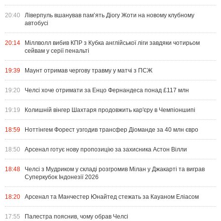
20:40
Ліверпуль вшанував пам’ять Діогу Жоти на новому клубному
автобусі
20:14
Міллволл вибив КПР з Кубка англійської ліги завдяки чотирьом
сейвам у серії пенальті
19:39
Маунт отримав чергову травму у матчі з ПСЖ
19:20
Челсі хоче отримати за Енцо Фернандеса понад £117 млн
19:19
Колишній вінгер Шахтаря продовжить кар'єру в Чемпіоншипі
18:59
Ноттінгем Форест узгодив трансфер Діоманде за 40 млн євро
18:50
Арсенал готує нову пропозицію за захисника Астон Вілли
18:48
Челсі з Мудриком у складі розгромив Мілан у Джакарті та виграв
Суперкубок Індонезії 2026
18:20
Арсенал та Манчестер Юнайтед стежать за Кауаном Еліасом
17:55
Палестра пояснив, чому обрав Челсі