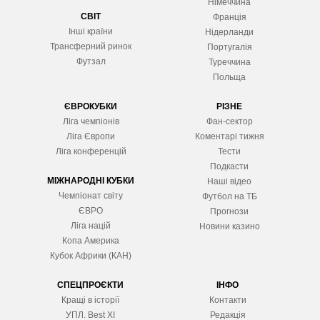
Німеччина
СВІТ
Франція
Інші країни
Нідерланди
Трансферний ринок
Португалія
Футзал
Туреччина
Польща
ЄВРОКУБКИ
РІЗНЕ
Ліга чемпіонів
Фан-сектор
Ліга Європ
и
Коментарі тижня
Ліга конференцій
Тести
Подкасти
МІЖНАРОДНІ КУБКИ
Наші відео
Чемпіонат світу
Футбол на ТБ
ЄВРО
Прогнози
Ліга націй
Новини казино
Копа Америка
Кубок Африки (КАН)
СПЕЦПРОЄКТИ
ІНФО
Кращі в історії
Контакти
УПЛ. Best XІ
Редакція