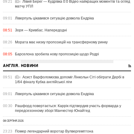
09:21
Лівий Берег — Кудрівка 0:0 Відео найкращих моментів та огляд
матчу УПЛ
09:01
Ліверпуль цікавився ситуацію довкола Ендріка
08:51
Зоря — Кривбас. Напередодні
08:26
Мората має низку пропозицій на трансферному ринку
08:05
Барселона зробила нову пропозицію щодо Родрі
АНГЛІЯ. НОВИНИ
09:51
Асист Варфоломєєва допоміг Лінкольн Сіті обіграти Дербі в
1/64 фіналу Кубка англійської ліги
09:01
Ліверпуль цікавився ситуацію довкола Ендріка
00:30
Рашфорд повертається: Каррік підтвердив участь форварда у
передсезонному зборі Манчестер Юнайтед
08 СЕРПНЯ 2026
23:23
Помер легендарний воротар Вулвергемптона