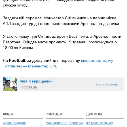
служба клубу.
Завдяки цій перемозі Манчестер Сіті вийшов на перше місце
АПЛ за один тур до кінця, випереджаючи Арсенал на два очки.
У заключному турі Сіті зіграє проти Вест Гема, а Арсенал проти
Евертона. Обидва матчі пройдуть 19 травня і розпочнуться о
18:00 за Києвом.
На
Football.ua
доступний для перегляду
відеоогляд матчу
Тоттенгем — Манчестер Сіті
.
Ілля Навроцький
всі статті автора
Football.ua
ЛЮДИ
КОМАНДИ
ДЖЕРЕЛА
Хосеп Гвардіола
Манчестер Сіті
Тоттенгем
ФК Манчестер Сіті