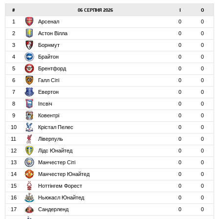
#
06 СЕРПНЯ 2026
І
О
1
Арсенал
0
0
2
Астон Вілла
0
0
3
Борнмут
0
0
4
Брайтон
0
0
5
Брентфорд
0
0
6
Галл Сіті
0
0
7
Евертон
0
0
8
Іпсвіч
0
0
9
Ковентрі
0
0
10
Крістал Пелес
0
0
11
Ліверпуль
0
0
12
Лідс Юнайтед
0
0
13
Манчестер Сіті
0
0
14
Манчестер Юнайтед
0
0
15
Ноттінгем Форест
0
0
16
Ньюкасл Юнайтед
0
0
17
Сандерленд
0
0