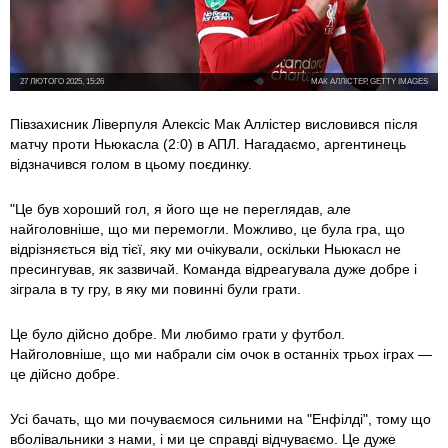
27 ЛЮТОГО 2025, 15:26
МАК АЛЛІСТЕР, GETTY IMAGES
Півзахисник Ліверпуля Алексіс Мак Аллістер висловився після
матчу проти Ньюкасла (2:0) в АПЛ. Нагадаємо, аргентинець
відзначився голом в цьому поєдинку.
"Це був хороший гол, я його ще не переглядав, але
найголовніше, що ми перемогли. Можливо, це була гра, що
відрізняється від тієї, яку ми очікували, оскільки Ньюкасл не
пресингував, як зазвичай. Команда відреагувала дуже добре і
зіграла в ту гру, в яку ми повинні були грати.
Це було дійсно добре. Ми любимо грати у футбол.
Найголовніше, що ми набрали сім очок в останніх трьох іграх —
це дійсно добре.
Усі бачать, що ми почуваємося сильними на "Енфілді", тому що
вболівальники з нами, і ми це справді відчуваємо. Це дуже