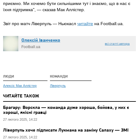
приємно. Ми хочемо бути сильнішими тут і знаємо, що в нас є
їхня підтримка", — сказав Мак Аллістер.
Звіт про матч Ліверпуль — Ньюкасл
читайте
на Football.ua.
Олексій Іванченко
всі статті автора
Football.ua
ЛЮДИ
КОМАНДИ
Алексіс Мак Аллістер
Ліверпуль
ЧИТАЙТЕ ТАКОЖ
Брагару: Ворскла — команда дуже хороша, бойова, у них є
хороші, якісні гравці
27 лютого 2025, 14:22
Ліверпуль хоче підписати Лукмана на заміну Салаху — ЗМІ
27 лютого 2025, 14:22