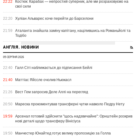
22:22
Костюк: Карабах — непростий суперник, але ми розраховуємо на
свої сили
22:20
Хуліан Альварес хоче перейти до Барселони
21:59
Аталанта знайшла заміну капітану, націлившись на Романьйолі та
Тодібо
АНГЛІЯ. НОВИНИ
05 СЕРПНЯ 2026
22:40
Галл Сіті наближається до підписання Бейлі
21:40
Маттіас Яйссле очолив Ньюкасл
21:26
Вест Гем запросив Деле Аллі на перегляд
20:50
Мареска прокоментував трансферні чутки навколо Педру Нету
19:59
Арсенал готовий здійснити "щось надзвичайне": Орнштейн розкрив
нові деталі щодо трансферу Вінісіуса
19:50
Манчестер Юнайтед готує велику пропозицію за Голла