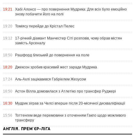
19:21
Хабі Алонсо — про повернення Мудрика: Для всіх було емоційно
знову побачити його на полі
19:20
Томіясу перейде до Крістал Пелес
19:12
17-річний діамант Манчестер Сіті розповів, чому обрав містян
замість Арсеналу
18:50
Рашфорд близький до повернення на поле
18:20
Джексон зробив красивий жест заради Мудрика
17:24
Аль-Ахлі зацікавився Габріелем Жезусом
16:50
Астон Вілла домовилася з Атлетіко про трансфер Руджері
16:30
Мудрик зіграв за Челсі вперше після 20-місячної дискваліфікації
15:56
Тоттенгем веде перемовини з оточенням Гакпо щодо можливого
трансферу
АНГЛІЯ. ПРЕМ'ЄР-ЛІГА