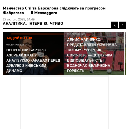
Манчестер Сіті та Барселона слідкують за прогресом
Фабрегаса — Il Messaggero
27 лютого 2025, 14:49
АНАЛІТИКА, ІНТЕРВ'Ю, ЧТИВО
05 СЕРПНЯ 2026
АНДРІЙ ШАХОВ
ГЛІБ АНДРУСЕНКО
ДЕНИС МАРЧЕНКО:
ПРЕДСТАВЛЯТИ УКРАЇНУ НА
05 СЕРПНЯ 2026
0
НЕПРОСТИЙ БАР'ЄР З
ТАКОМУ ТУРНІРІ, ЯК
АЗЕРБАЙДЖАНУ:
ЄВРО-2026, — ЦЕ ВЕЛИКА
АНАЛІЗУЄМО КАРАБАХ ПЕРЕД
ВІДПОВІДАЛЬНІСТЬ І
ДУЕЛЛЮ З КИЇВСЬКИМ
ВОДНОЧАС ВЕЛИЧЕЗНА
ДИНАМО
ГОРДІСТЬ