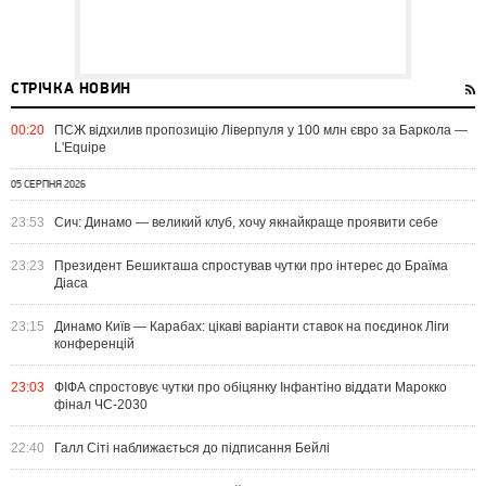
СТРІЧКА НОВИН
00:20
ПСЖ відхилив пропозицію Ліверпуля у 100 млн євро за Баркола —
L'Equipe
05 СЕРПНЯ 2026
23:53
Сич: Динамо — великий клуб, хочу якнайкраще проявити себе
23:23
Президент Бешикташа спростував чутки про інтерес до Браїма
Діаса
23:15
Динамо Київ — Карабах: цікаві варіанти ставок на поєдинок Ліги
конференцій
23:03
ФІФА спростовує чутки про обіцянку Інфантіно віддати Марокко
фінал ЧС-2030
22:40
Галл Сіті наближається до підписання Бейлі