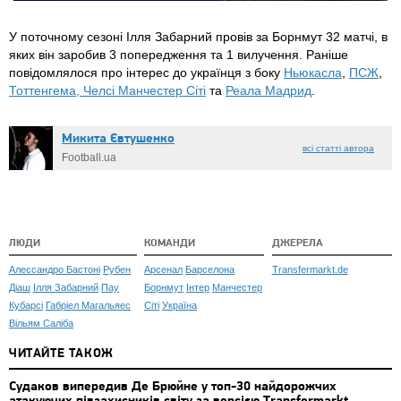
У поточному сезоні Ілля Забарний провів за Борнмут 32 матчі, в
яких він заробив 3 попередження та 1 вилучення. Раніше
повідомлялося про інтерес до українця з боку
Ньюкасла
,
ПСЖ
,
Тоттенгема, Челсі Манчестер Сіті
та
Реала Мадрид
.
Микита Євтушенко
всі статті автора
Football.ua
ЛЮДИ
КОМАНДИ
ДЖЕРЕЛА
Алессандро Бастоні
Рубен
Арсенал
Барселона
Transfermarkt.de
Діаш
Ілля Забарний
Пау
Борнмут
Інтер
Манчестер
Кубарсі
Габріел Магальяес
Сіті
Україна
Вільям Саліба
ЧИТАЙТЕ ТАКОЖ
Судаков випередив Де Брюйне у топ-30 найдорожчих