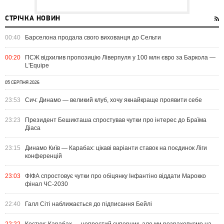
СТРІЧКА НОВИН
00:40
Барселона продала свого вихованця до Сельти
00:20
ПСЖ відхилив пропозицію Ліверпуля у 100 млн євро за Баркола —
L'Equipe
05 СЕРПНЯ 2026
23:53
Сич: Динамо — великий клуб, хочу якнайкраще проявити себе
23:23
Президент Бешикташа спростував чутки про інтерес до Браїма
Діаса
23:15
Динамо Київ — Карабах: цікаві варіанти ставок на поєдинок Ліги
конференцій
23:03
ФІФА спростовує чутки про обіцянку Інфантіно віддати Марокко
фінал ЧС-2030
22:40
Галл Сіті наближається до підписання Бейлі
22:22
Костюк: Карабах — непростий суперник, але ми розраховуємо на