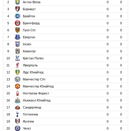
2
Астон Вілла
0
0
3
Борнмут
0
0
4
Брайтон
0
0
5
Брентфорд
0
0
6
Галл Сіті
0
0
7
Евертон
0
0
8
Іпсвіч
0
0
9
Ковентрі
0
0
10
Крістал Пелес
0
0
11
Ліверпуль
0
0
12
Лідс Юнайтед
0
0
13
Манчестер Сіті
0
0
14
Манчестер Юнайтед
0
0
15
Ноттінгем Форест
0
0
16
Ньюкасл Юнайтед
0
0
17
Сандерленд
0
0
18
Тоттенгем
0
0
19
Фулгем
0
0
20
Челсі
0
0