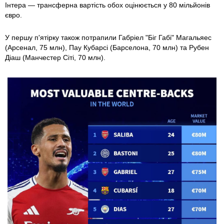
Інтера — трансферна вартість обох оцінюється у 80 мільйонів
євро.
У першу п'ятірку також потрапили Габріел "Біг Габі" Магальяес
(Арсенал, 75 млн), Пау Кубарсі (Барселона, 70 млн) та Рубен
Діаш (Манчестер Сіті, 70 млн).