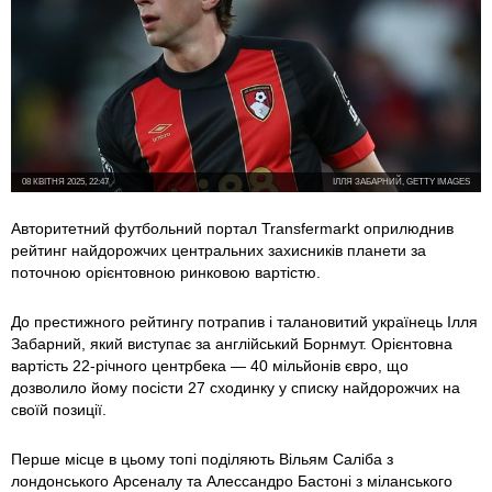
08 КВІТНЯ 2025, 22:47
ІЛЛЯ ЗАБАРНИЙ, GETTY IMAGES
Авторитетний футбольний портал Transfermarkt оприлюднив
рейтинг найдорожчих центральних захисників планети за
поточною орієнтовною ринковою вартістю.
До престижного рейтингу потрапив і талановитий українець Ілля
Забарний, який виступає за англійський Борнмут. Орієнтовна
вартість 22-річного центрбека — 40 мільйонів євро, що
дозволило йому посісти 27 сходинку у списку найдорожчих на
своїй позиції.
Перше місце в цьому топі поділяють Вільям Саліба з
лондонського Арсеналу та Алессандро Бастоні з міланського