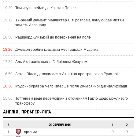
19:20
Томіясу перейде до Крістал Пелес
19:12
17-річний діамант Манчестер Сіті розповів, чому обрав містян
замість Арсеналу
18:50
Рашфорд близький до повернення на поле
18:20
Джексон зробив красивий жест заради Мудрика
17:24
Аль-Ахлі зацікавився Габріелем Жезусом
16:50
Астон Вілла домовилася з Атлетіко про трансфер Руджері
16:30
Мудрик зіграв за Челсі вперше після 20-місячної дискваліфікації
15:56
Тоттенгем веде перемовини з оточенням Гакпо щодо можливого
трансферу
АНГЛІЯ. ПРЕМ'ЄР-ЛІГА
#
06 СЕРПНЯ 2026
І
О
1
Арсенал
0
0