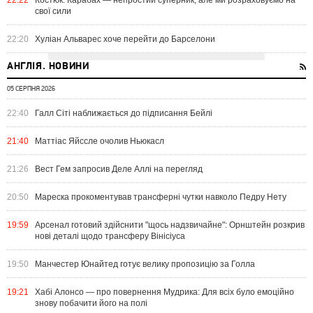
свої сили
22:20
Хуліан Альварес хоче перейти до Барселони
АНГЛІЯ. НОВИНИ
05 СЕРПНЯ 2026
22:40
Галл Сіті наближається до підписання Бейлі
21:40
Маттіас Яйссле очолив Ньюкасл
21:26
Вест Гем запросив Деле Аллі на перегляд
20:50
Мареска прокоментував трансферні чутки навколо Педру Нету
19:59
Арсенал готовий здійснити "щось надзвичайне": Орнштейн розкрив
нові деталі щодо трансферу Вінісіуса
19:50
Манчестер Юнайтед готує велику пропозицію за Голла
19:21
Хабі Алонсо — про повернення Мудрика: Для всіх було емоційно
знову побачити його на полі