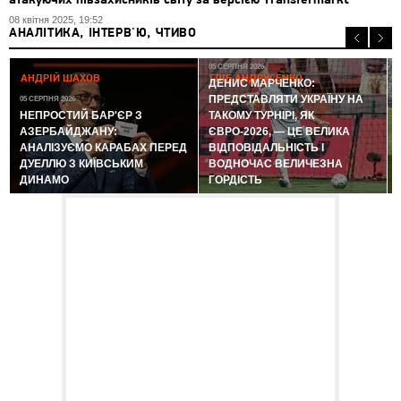
атакуючих півзахисників світу за версією Transfermarkt
08 квітня 2025, 19:52
АНАЛІТИКА, ІНТЕРВ'Ю, ЧТИВО
05 СЕРПНЯ 2026
АНДРІЙ ШАХОВ
ГЛІБ АНДРУСЕНКО
ДЕНИС МАРЧЕНКО:
ПРЕДСТАВЛЯТИ УКРАЇНУ НА
05 СЕРПНЯ 2026
0
НЕПРОСТИЙ БАР'ЄР З
ТАКОМУ ТУРНІРІ, ЯК
АЗЕРБАЙДЖАНУ:
ЄВРО-2026, — ЦЕ ВЕЛИКА
АНАЛІЗУЄМО КАРАБАХ ПЕРЕД
ВІДПОВІДАЛЬНІСТЬ І
ДУЕЛЛЮ З КИЇВСЬКИМ
ВОДНОЧАС ВЕЛИЧЕЗНА
ДИНАМО
ГОРДІСТЬ