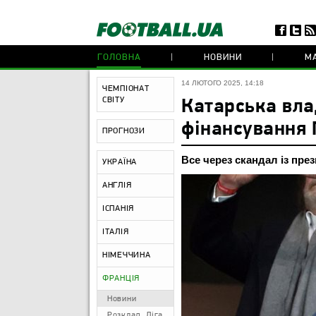
ГОЛОВНА
НОВИНИ
МА
14 ЛЮТОГО 2025, 14:18
ЧЕМПІОНАТ
СВІТУ
Катарська вла
фінансування
ПРОГНОЗИ
Все через скандал із пре
УКРАЇНА
АНГЛІЯ
ІСПАНІЯ
ІТАЛІЯ
НІМЕЧЧИНА
ФРАНЦІЯ
Новини
Розклад. Ліга