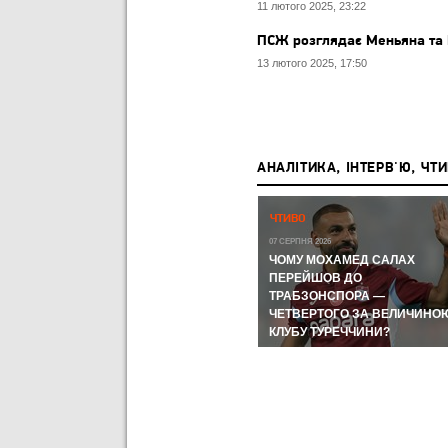
11 лютого 2025, 23:22
ПСЖ розглядає Меньяна та
13 лютого 2025, 17:50
АНАЛІТИКА, ІНТЕРВ'Ю, ЧТ
Р,
ЧЕМПІОНАТ СВІТУ-2026:
ЧТИВО
ЧЕМПІОНАТ СВІТУ З ФУТБОЛУ
А КУДИ
07 СЕРПНЯ 2026
ЛИ
ЧОМУ МОХАМЕД САЛАХ
11 ЛИПНЯ 2026
ВІ
МЕРІНО І FIFA ЗНОВ ЦЕ
ПЕРЕЙШОВ ДО
ЗРОБИЛИ ТА УКЛАДКА ВІД
ТРАБЗОНСПОРА —
ОРОМ
ВІТСЕЛЯ: НАЙГАРЯЧІШІ
ЧЕТВЕРТОГО ЗА ВЕЛИЧИНО
МОМЕНТИ ДНЯ
КЛУБУ ТУРЕЧЧИНИ?