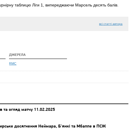
урнірну таблицю Ліги 1, випереджаючи Марсель десять балів.
всі статті автора
ДЖЕРЕЛА
RMC
в та огляд матчу 11.02.2025
рське досягнення Неймара, Б'янкі та Мбаппе в ПСЖ