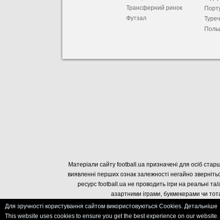
Трансферний ринок
Порту
Футзал
Туре
Поль
Матеріали сайту football.ua призначені для осіб старш
виявленні перших ознак залежності негайно звернітьс
ресурс football.ua не проводить ігри на реальні та/
азартними іграми, букмекерами чи тота
Для зручності користування сайтом використовуються Cookies. Детальніше
This website uses cookies to ensure you get the best experience on our website.