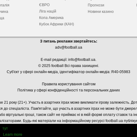
ЄВРО
галія
Прогнози
Ліга націй
ччина
Новини казино
Копа Америка
ща
Кубок Африки (КАН)
З питань реклами звертайтесь:
adv@football.ua
E-mail редакції:
info@football.ua
.
© 2025 football Всі права захищені.
Суб'єкт у сфері онлайн-медіа, і
дентифікатор онлайн-медіа: R40-05983
Правила користування сайтом
Політика у сфері конфіденційності та персональних даних
е 21 року (21+). Участь в азартних іграх може викликати ігрову залежність. Д
я до спеціаліста. Пам'ятайте, що участь в азартних іграх не може бути джер
або віртуальні гроші, також сайт не приймає ні в якій формі оплату ставок та і
лізаторами. Будь-які матеріали на інформаційному ресурсі football.ua публік
тут
Learn more