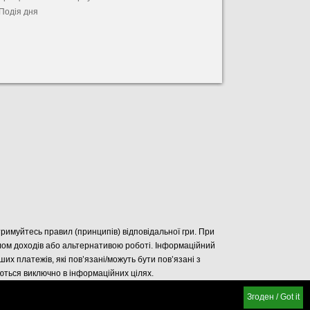
Подія дня
отримуйтесь правил (принципів) відповідальної гри. При
елом доходів або альтернативою роботі. Інформаційний
нших платежів, які пов’язані/можуть бути пов’язані з
уються виключно в інформаційних цілях.
Згоден / Got it