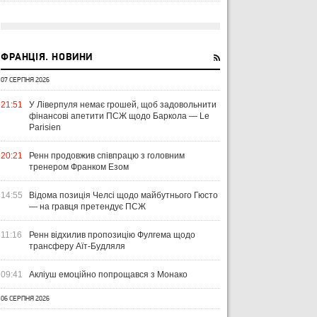
ФРАНЦІЯ. НОВИНИ
07 СЕРПНЯ 2026
21:51
У Ліверпуля немає грошей, щоб задовольнити
фінансові апетити ПСЖ щодо Баркола — Le
Parisien
20:21
Ренн продовжив співпрацю з головним
тренером Франком Езом
14:55
Відома позиція Челсі щодо майбутнього Гюсто
— на гравця претендує ПСЖ
11:16
Ренн відхилив пропозицію Фулгема щодо
трансферу Аїт-Будляля
09:41
Акліуш емоційно попрощався з Монако
06 СЕРПНЯ 2026