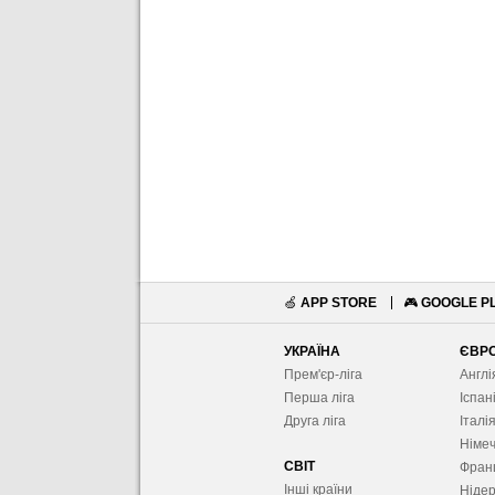
🍏
APP STORE
🎮
GOOGLE P
УКРАЇНА
ЄВР
Прем'єр-ліга
Англі
Перша ліга
Іспан
Друга ліга
Італі
Німе
СВІТ
Фран
Інші країни
Ніде