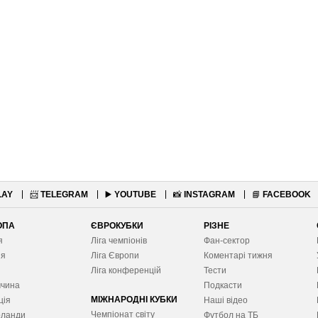
LAY
📨
TELEGRAM
▶️
YOUTUBE
📸
INSTAGRAM
📘
FACEBOOK
ОПА
ЄВРОКУБКИ
РІЗНЕ
я
Ліга чемпіонів
Фан-сектор
ія
Ліга Європ
и
Коментарі тижня
я
Ліга конференцій
Тести
ччина
Подкасти
МІЖНАРОДНІ КУБКИ
ція
Наші відео
Чемпіонат світу
рланди
Футбол на ТБ