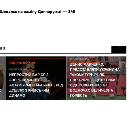
 Шевальє на заміну Доннаруммі — ЗМІ
ИВО
05 СЕРПНЯ 2026
АНДРІЙ ШАХОВ
ГЛІБ АНДРУСЕНКО
ДЕНИС МАРЧЕНКО:
ПРЕДСТАВЛЯТИ УКРАЇНУ НА
05 СЕРПНЯ 2026
НЕПРОСТИЙ БАР'ЄР З
ТАКОМУ ТУРНІРІ, ЯК
АЗЕРБАЙДЖАНУ:
ЄВРО-2026, — ЦЕ ВЕЛИКА
АНАЛІЗУЄМО КАРАБАХ ПЕРЕД
ВІДПОВІДАЛЬНІСТЬ І
Ю
ДУЕЛЛЮ З КИЇВСЬКИМ
ВОДНОЧАС ВЕЛИЧЕЗНА
ДИНАМО
ГОРДІСТЬ