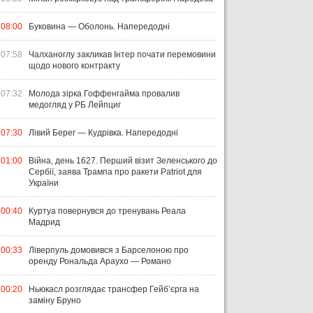
08:00
Буковина — Оболонь. Напередодні
07:58
Чалханоглу закликав Інтер почати перемовини
щодо нового контракту
07:32
Молода зірка Гоффенгайма провалив
медогляд у РБ Лейпциг
07:30
Лівий Берег — Кудрівка. Напередодні
01:00
Війна, день 1627. Перший візит Зеленського до
Сербії, заява Трампа про ракети Patriot для
України
00:40
Куртуа повернувся до тренувань Реала
Мадрид
00:33
Ліверпуль домовився з Барселоною про
оренду Рональда Араухо — Романо
00:20
Ньюкасл розглядає трансфер Гейб’єрга на
заміну Бруно