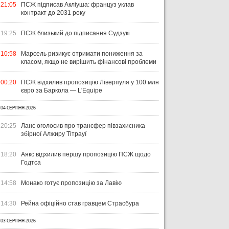
21:05
ПСЖ підписав Акліуша: француз уклав
контракт до 2031 року
19:25
ПСЖ близький до підписання Судзукі
10:58
Марсель ризикує отримати пониження за
класом, якщо не вирішить фінансові проблеми
00:20
ПСЖ відхилив пропозицію Ліверпуля у 100 млн
євро за Баркола — L'Equipe
04 СЕРПНЯ 2026
ЧТИВО
УКРАЇНА
ЛІ
04 СЕРПНЯ 2026
20:25
Ланс оголосив про трансфер півзахисника
УКРАЇНСЬКИЙ СЛІД У ДРУГОМУ
31 Л
збірної Алжиру Тітрауї
ТУРІ ЕКСТРАКЛЯСИ: МАЦЕНКО
ВІ
ПЕРЕМАГАЄ, РОМАНЧУК
ПЕ
31 ЛИПНЯ 2026
18:20
Аякс відхилив першу пропозицію ПСЖ щодо
ТРИМАЄ РІВЕНЬ, ЛЕХІЯ ЗНОВУ
УПЛ-2026/27. ПРЕДСТАВЛЕННЯ
ПО
Годтса
БЕЗ ОЧОК
КОМАНД
СТ
14:58
Монако готує пропозицію за Лавію
14:30
Рейна офіційно став гравцем Страсбура
03 СЕРПНЯ 2026