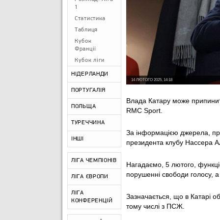
1
Статистика
Таблиця
Кубок
Франції
Кубок ліги
НІДЕРЛАНДИ
14 ЛЮТОГО 2025, 14:18
ПОРТУГАЛІЯ
Влада Катару може припини
ПОЛЬЩА
RMC Sport.
ТУРЕЧЧИНА
За інформацією джерела, пр
ІНШІ
президента клубу Нассера А
ЛІГА ЧЕМПІОНІВ
Нагадаємо, 5 лютого, функці
порушенні свободи голосу, а
ЛІГА ЄВРОПИ
ЛІГА
Зазначається, що в Катарі об
КОНФЕРЕНЦІЙ
тому числі з ПСЖ.