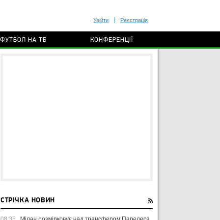
Увійти
Реєстрація
ФУТБОЛ НА ТБ
КОНФЕРЕНЦІЇ
СТРІЧКА НОВИН
08:35
Мілан розмірковує над трансфером Паредеса