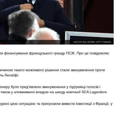
НАССЕР АЛЬ-ХЕЛАЇФІ, GETTY IMAGES
ти фінансування французького гранду ПСЖ. Про це повідомляє
ичиною такого можливого рішення стали звинувачення проти
ль-Хелаїфі.
онеру було пред'явлено звинувачення у підтримці голосів і
 також у зловживанні владою на шкоду компанії SCA Lagardere.
урені цією ситуацією та пригрозили вивести інвестиції з Франції, у