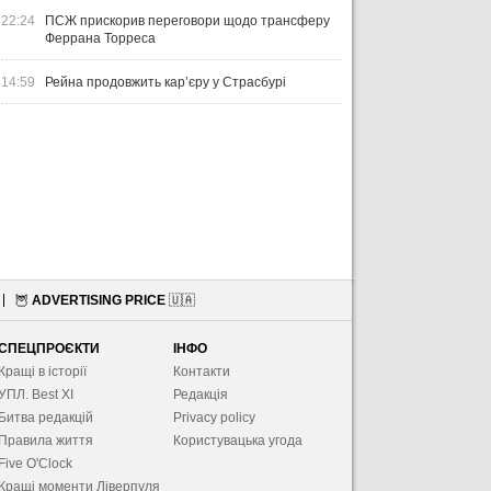
22:24
ПСЖ прискорив переговори щодо трансферу
Феррана Торреса
14:59
Рейна продовжить кар’єру у Страсбурі
🦉
ADVERTISING PRICE
🇺🇦
СПЕЦПРОЄКТИ
ІНФО
Кращі в історії
Контакти
УПЛ. Best XІ
Редакція
Битва редакцій
Privacy policy
Правила життя
Користувацька угода
Five O'Clock
Кращі моменти Ліверпуля