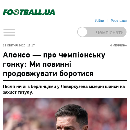
Увійти
Реєстрація
13 КВІТНЯ 2025, 11:17
НІМЕЧЧИНА
Алонсо — про чемпіонську
гонку: Ми повинні
продовжувати боротися
Після нічиї з берлінцями у Леверкузена мізерні шанси на
захист титулу.