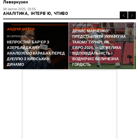
Леверкузен
08 квітня 2025, 18:55
АНАЛІТИКА, ІНТЕРВ'Ю, ЧТИВО
05 СЕРПНЯ 2026
АНДРІЙ ШАХОВ
ГЛІБ АНДРУСЕНКО
ДЕНИС МАРЧЕНКО:
ПРЕДСТАВЛЯТИ УКРАЇНУ НА
05 СЕРПНЯ 2026
0
НЕПРОСТИЙ БАР'ЄР З
ТАКОМУ ТУРНІРІ, ЯК
АЗЕРБАЙДЖАНУ:
ЄВРО-2026, — ЦЕ ВЕЛИКА
АНАЛІЗУЄМО КАРАБАХ ПЕРЕД
ВІДПОВІДАЛЬНІСТЬ І
ДУЕЛЛЮ З КИЇВСЬКИМ
ВОДНОЧАС ВЕЛИЧЕЗНА
ДИНАМО
ГОРДІСТЬ