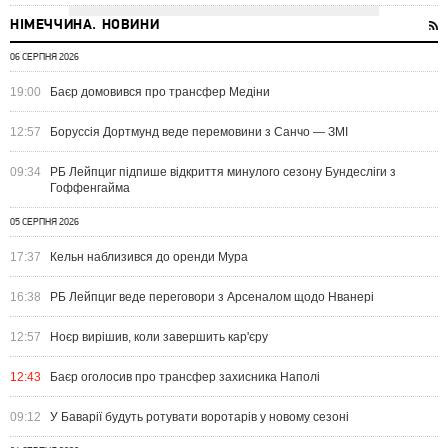
НІМЕЧЧИНА. НОВИНИ
06 СЕРПНЯ 2026
19:00
Баєр домовився про трансфер Медіни
12:57
Боруссія Дортмунд веде перемовини з Санчо — ЗМІ
09:34
РБ Лейпциг підпише відкриття минулого сезону Бундесліги з
Гоффенгайма
05 СЕРПНЯ 2026
17:37
Кельн наблизився до оренди Мура
16:38
РБ Лейпциг веде переговори з Арсеналом щодо Нванері
12:57
Ноєр вирішив, коли завершить кар'єру
12:43
Баєр оголосив про трансфер захисника Наполі
09:12
У Баварії будуть ротувати воротарів у новому сезоні