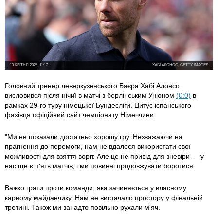
13 КВІТНЯ 2025, 11:17
ХАБІ АЛОНСО, GETTY IMAGES
Головний тренер леверкузенського Баєра Хабі Алонсо
висловився після нічиї в матчі з берлінським Уніоном
(0:0)
в
рамках 29-го туру німецької Бундесліги. Цитує іспанського
фахівця офіційний сайт чемпіонату Німеччини.
"Ми не показали достатньо хорошу гру. Незважаючи на
прагнення до перемоги, нам не вдалося використати свої
можливості для взяття воріт. Але це не привід для зневіри — у
нас ще є п'ять матчів, і ми повинні продовжувати боротися.
Важко грати проти команди, яка зачиняється у власному
карному майданчику. Нам не вистачало простору у фінальній
третині. Також ми занадто повільно рухали м'яч.