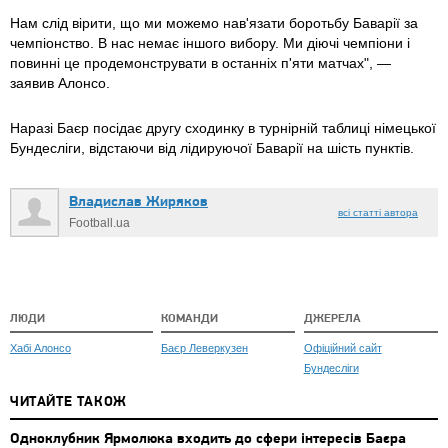
Нам слід вірити, що ми можемо нав'язати боротьбу Баварії за
чемпіонство. В нас немає іншого вибору. Ми діючі чемпіони і
повинні це продемонструвати в останніх п'яти матчах", —
заявив Алонсо.
Наразі Баєр посідає другу сходинку в турнірній таблиці німецької
Бундесліги, відстаючи від лідируючої Баварії на шість пунктів.
Владислав Жиряков
всі статті автора
Football.ua
ЛЮДИ
КОМАНДИ
ДЖЕРЕЛА
Хабі Алонсо
Баєр Леверкузен
Офіційний сайт
Бундесліги
ЧИТАЙТЕ ТАКОЖ
Одноклубник Ярмолюка входить до сфери інтересів Баєра