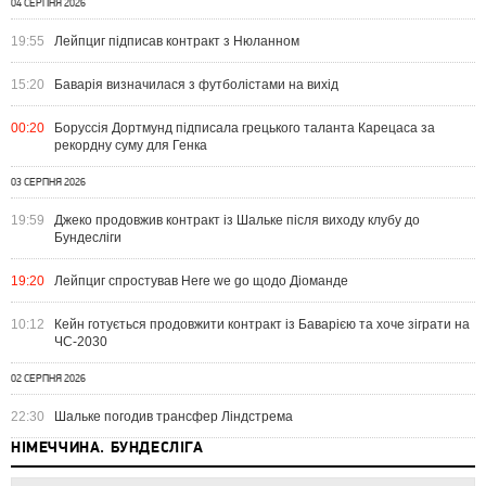
04 СЕРПНЯ 2026
19:55
Лейпциг підписав контракт з Нюланном
15:20
Баварія визначилася з футболістами на вихід
00:20
Боруссія Дортмунд підписала грецького таланта Карецаса за
рекордну суму для Генка
03 СЕРПНЯ 2026
19:59
Джеко продовжив контракт із Шальке після виходу клубу до
Бундесліги
19:20
Лейпциг спростував Here we go щодо Діоманде
10:12
Кейн готується продовжити контракт із Баварією та хоче зіграти на
ЧС-2030
02 СЕРПНЯ 2026
22:30
Шальке погодив трансфер Ліндстрема
НІМЕЧЧИНА. БУНДЕСЛІГА