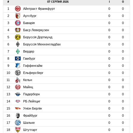
#
07 СЕРПНЯ 2026
І
О
1
Айнтрахт Франкфурт
0
0
2
Аугсбург
0
0
3
Баварія
0
0
4
Баєр Леверкузен
0
0
5
Боруссія Дортмунд
0
0
6
Боруссія Менхенгладбах
0
0
7
Вердер
0
0
8
Гамбург
0
0
9
Гоффенгайм
0
0
10
Ельферсберг
0
0
11
Кельн
0
0
12
Майнц
0
0
13
Падерборн
0
0
14
РБ Лейпциг
0
0
15
Уніон Берлін
0
0
16
Фрайбург
0
0
17
Шальке
0
0
18
Штутгарт
0
0