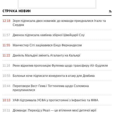
СТРІЧКА НОВИН
12:18
Зоря підписала двох новачків: до команди приєдналися Італо та
Сердюк
11:57
Дженоа підписала хавбека збірної Швейцарії Соу
11:55
Манчестер Сіті зацікавився Енцо Фернандесом
11:22
Даніель Мальдіні змінить Аталанту на Кальярі
11:16
Ренн відхилив пропозицію Фулгема щодо трансферу Аїт-Будляля
10:55
Болонья хоче підписати конкурента в атаку для Довбика
10:44
Переговори Вест Гема і Тоттенгема щодо Соломона
призупинилися
10:13
УАФ підтримала УЄФА у протистоянні з Інфантіно та ФІФА
10:11
Діоманде: Перехід у Реал — це втілення моєї дитячої мрії