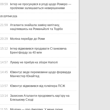
09:59
Інтер не просунувся в угоді щодо Ромеро —
проблеми залишаються невирішеними
05 СЕРПНЯ 2026
21:59
Аталанта знайшла заміну капітану,
націлившись на Романьйолі та Тодібо
20:29
Моліна перейде до Роми
15:12
Інтер відмовився продавати Станковича
Брентфорду за 40 млн
14:57
Лукаку не прибув на збори Наполі
14:45
Ювентус веде перемовини щодо форварда
Манчестер Юнайтед
13:57
Ювентус відмовився від голкіпера ПСЖ
13:14
Захисник Аталанти продовжить кар’єру на
Близькому Сході
11:55
Модрич — про Аморіма: У мене гарне