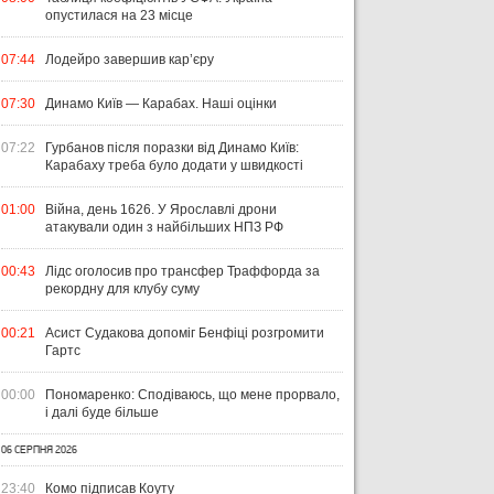
опустилася на 23 місце
07:44
Лодейро завершив кар’єру
07:30
Динамо Київ — Карабах. Наші оцінки
07:22
Гурбанов після поразки від Динамо Київ:
Карабаху треба було додати у швидкості
01:00
Війна, день 1626. У Ярославлі дрони
атакували один з найбільших НПЗ РФ
00:43
Лідс оголосив про трансфер Траффорда за
рекордну для клубу суму
00:21
Асист Судакова допоміг Бенфіці розгромити
Гартс
00:00
Пономаренко: Сподіваюсь, що мене прорвало,
і далі буде більше
06 СЕРПНЯ 2026
23:40
Комо підписав Коуту