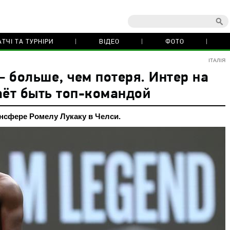
ТЧІ ТА ТУРНІРИ
ВІДЕО
ФОТО
ІТАЛІЯ
 больше, чем потеря. Интер на
аёт быть топ-командой
нсфере Ромелу Лукаку в Челси.