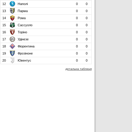
12
Наполі
0
0
13
Парма
0
0
14
Рома
0
0
15
Сассуоло
0
0
16
Торіно
0
0
17
Удінезе
0
0
18
Фіорентина
0
0
19
Фрозіноне
0
0
20
Ювентус
0
0
детальна таблиця