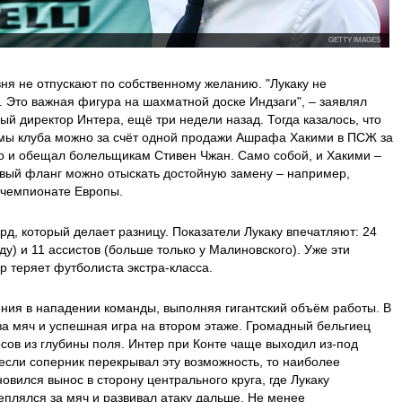
GETTY IMAGES
вня не отпускают по собственному желанию. "Лукаку не
. Это важная фигура на шахматной доске Индзаги", – заявлял
ый директор Интера, ещё три недели назад. Тогда казалось, что
ы клуба можно за счёт одной продажи Ашрафа Хакими в ПСЖ за
то и обещал болельщикам Стивен Чжан. Само собой, и Хакими –
авый фланг можно отыскать достойную замену – например,
 чемпионате Европы.
д, который делает разницу. Показатели Лукаку впечатляют: 24
ду) и 11 ассистов (больше только у Малиновского). Уже эти
р теряет футболиста экстра-класса.
ния в нападении команды, выполняя гигантский объём работы. В
за мяч и успешная игра на втором этаже. Громадный бельгиец
сов из глубины поля. Интер при Конте чаще выходил из-под
 если соперник перекрывал эту возможность, то наиболее
овился вынос в сторону центрального круга, где Лукаку
еплялся за мяч и развивал атаку дальше. Не менее