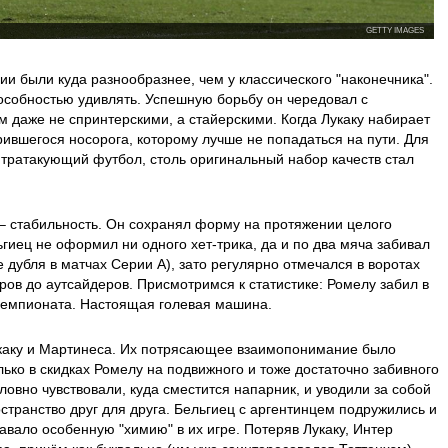
GETTY IMAGES
ии были куда разнообразнее, чем у классического "наконечника".
особностью удивлять. Успешную борьбу он чередовал с
 даже не спринтерскими, а стайерскими. Когда Лукаку набирает
рившегося носорога, которому лучше не попадаться на пути. Для
онтратакующий футбол, столь оригинальный набор качеств стал
– стабильность. Он сохранял форму на протяжении целого
ьгиец не оформил ни одного хет-трика, да и по два мяча забивал
ре дубля в матчах Серии А), зато регулярно отмечался в воротах
ров до аутсайдеров. Присмотримся к статистике: Ромелу забил в
 чемпионата. Настоящая голевая машина.
укаку и Мартинеса. Их потрясающее взаимопонимание было
лько в скидках Ромелу на подвижного и тоже достаточно забивного
овно чувствовали, куда сместится напарник, и уводили за собой
странство друг для друга. Бельгиец с аргентинцем подружились и
авало особенную "химию" в их игре. Потеряв Лукаку, Интер