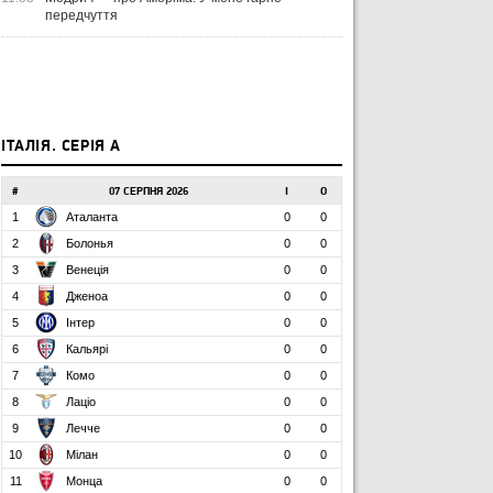
передчуття
ІТАЛІЯ. СЕРІЯ А
#
07 СЕРПНЯ 2026
І
О
1
Аталанта
0
0
2
Болонья
0
0
3
Венеція
0
0
4
Дженоа
0
0
5
Інтер
0
0
6
Кальярі
0
0
7
Комо
0
0
8
Лаціо
0
0
9
Лечче
0
0
10
Мілан
0
0
11
Монца
0
0