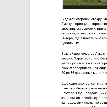
С другой стороны, его функц
Лукаку в принципе хорош сп
внезапными рывками, причём
скорость, то похож на разъя
Интера, где в почёте был к
идеальным.
Важнейшее качество Лукаку 
сезона. Характерно, что бел
не так уж часто (всего четы
любых соперников – от лиде
20 из 36 сыгранных матчей
Ещё один фактор: связка Л
козырем Интера. Дело не то
Лаутаро. Оба нападающих сл
защитников, освобождая про
за пределами поля, что созд