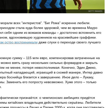
GETTY IMAGES
 морали всех "интеристов". "Биг Рома" искренне любили.
приходом стала куда более здоровой, чем во времена Мауро
ил себя одним из вожаков команды – достаточно вспомнить его
таном, вдохновившую художников на красивейшее граффики.
так остро воспринимали
даже слухи о переходе своего лучшего
ромную сумму – 115 млн евро, компенсировав затраченные на
и можно взять сразу нескольких сильных форвардов и закрыть
Тем не менее, потеря невосполнимая. Конечно, Эдин Джеко,
 опытный нападающий, играющий в схожей манере, Интер давно
ьера боснийца близится к завершению. Иное дело – Лукаку,
мы. Заменить его попросту невозможно. Хуже этого – только
е.
 фактически признаётся: о чемпионских амбициях придётся
лемы китайских владельцев действительно серьёзны. Любители
схожие процессы в Лацио и Парме 2000-х, когда они расставались