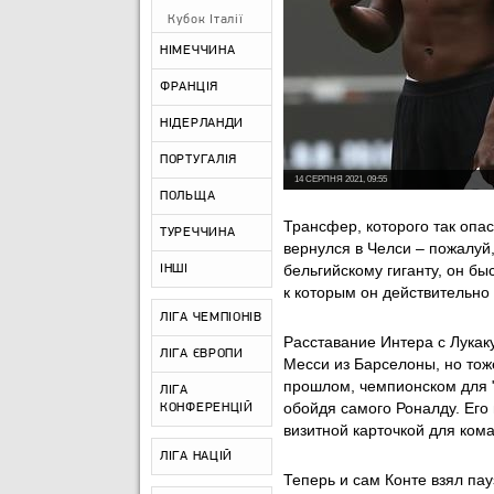
Кубок Італії
НІМЕЧЧИНА
ФРАНЦІЯ
НІДЕРЛАНДИ
ПОРТУГАЛІЯ
14 СЕРПНЯ 2021, 09:55
ПОЛЬЩА
Трансфер, которого так опа
ТУРЕЧЧИНА
вернулся в Челси – пожалуй
бельгийскому гиганту, он бы
ІНШІ
к которым он действительно 
ЛІГА ЧЕМПІОНІВ
Расставание Интера с Лукаку
ЛІГА ЄВРОПИ
Месси из Барселоны, но тож
прошлом, чемпионском для 
ЛІГА
обойдя самого Роналду. Его
КОНФЕРЕНЦІЙ
визитной карточкой для ком
ЛІГА НАЦІЙ
Теперь и сам Конте взял пау