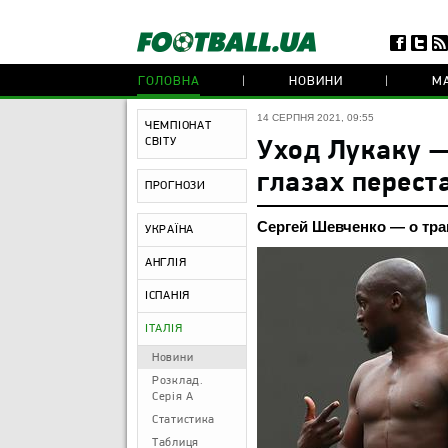
ГОЛОВНА
НОВИНИ
МА
14 СЕРПНЯ 2021, 09:55
ЧЕМПІОНАТ
СВІТУ
Уход Лукаку —
глазах перест
ПРОГНОЗИ
Сергей Шевченко — о тра
УКРАЇНА
АНГЛІЯ
ІСПАНІЯ
ІТАЛІЯ
Новини
Розклад.
Серія А
Статистика
Таблиця