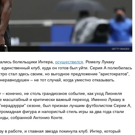
GETTY IMAGES
сались болельщики Интера,
осуществился
. Ромелу Лукаку
, единственный клуб, куда он
готов
был уйти. Серия А полюбилась
стро стал здесь своим, но выгодное предложение "аристократов",
неравнодушен – не тот случай, когда уместно отказывать.
 – конечно, не столь грандиозное событие, как уход Лионеля
е масштабный и критически важный переход. Именно Лукаку в
"нерадзурри" сезоне, был признан лучшим футболистом Серии А,
 громадная фигура и напористый стиль игры за два года стали
анды, собранной Антонио Конте.
зу в работе, и главная звезда покинула клуб. Интер, который