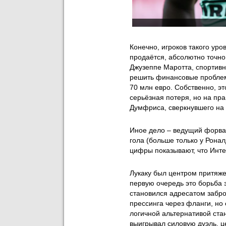
Конечно, игроков такого уро
продаётся, абсолютно точно
Джузеппе Маротта, спортивн
решить финансовые проблем
70 млн евро. Собственно, э
серьёзная потеря, но на пр
Думфриса, сверкнувшего на
Иное дело – ведущий форвар
гола (больше только у Ронал
цифры показывают, что Инте
Лукаку был центром притяже
первую очередь это борьба 
становился адресатом забро
прессинга через фланги, но
логичной альтернативой стан
выигрывал силовую дуэль, ц