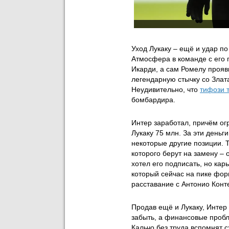
Уход Лукаку – ещё и удар по
Атмосфера в команде с его 
Икарди, а сам Ромелу прояв
легендарную стычку со Зла
Неудивительно, что
тифози 
бомбардира.
Интер заработал, причём ог
Лукаку 75 млн. За эти деньг
некоторые другие позиции. 
которого берут на замену –
хотел его подписать, но кар
который сейчас на пике фор
расставание с Антонио Конт
Продав ещё и Лукаку, Интер
забыть, а финансовые проб
Кальчо без труда вспомнят 