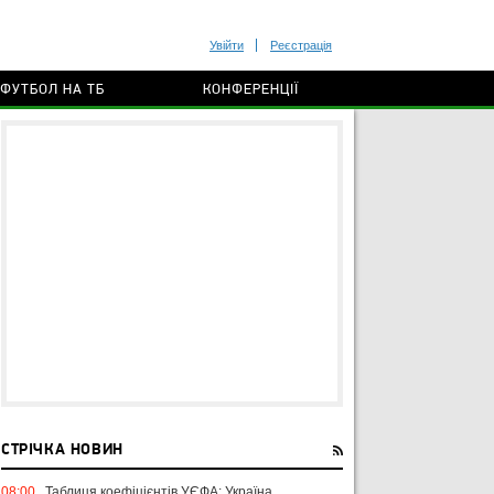
Увійти
Реєстрація
ФУТБОЛ НА ТБ
КОНФЕРЕНЦІЇ
СТРІЧКА НОВИН
08:00
Таблиця коефіцієнтів УЄФА: Україна