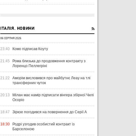
ІТАЛІЯ. НОВИНИ
06 СЕРПНЯ 2026
23:40
Комо підписав Коуту
21:45
Рома близька до продовження контракту з
Лоренцо Пеллегріні
21:22
Аморім висловився про майбутнє Леау на тлі
трансферних чуток
20:13
Мілан має намір підписати вінгера збірної Чилі
Осоріо
18:47
Зіркзе погодився на повернення до Серії А
18:30
Родрі узгодив особистий контракт із
Барселоною