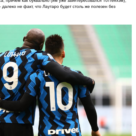
а, причём как буквально (им уже заинтересовался Тоттенхэм),
 далеко не факт, что Лаутаро будет столь же полезен без