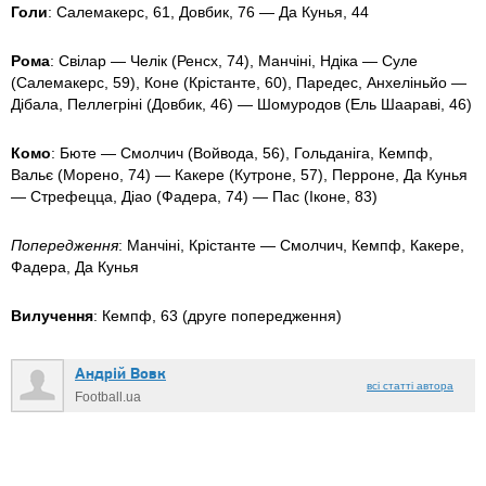
Голи
: Салемакерс, 61, Довбик, 76 — Да Кунья, 44
Рома
: Свілар — Челік (Ренсх, 74), Манчіні, Ндіка — Суле
(Салемакерс, 59), Коне (Крістанте, 60), Паредес, Анхеліньйо —
Дібала, Пеллегріні (Довбик, 46) — Шомуродов (Ель Шаараві, 46)
Комо
: Бюте — Смолчич (Войвода, 56), Гольданіга, Кемпф,
Вальє (Морено, 74) — Какере (Кутроне, 57), Перроне, Да Кунья
— Стрефецца, Діао (Фадера, 74) — Пас (Іконе, 83)
Попередження
: Манчіні, Крістанте — Смолчич, Кемпф, Какере,
Фадера, Да Кунья
Вилучення
: Кемпф, 63 (друге попередження)
Андрій Вовк
всі статті автора
Football.ua