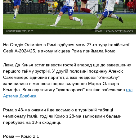
02 БЕРЕЗНЯ 2025, 20:55
РОМА — КОМО, GETTY IMAGES
На Стадіо Олімпіко в Римі відбувся матч 27-го туру італійської
Серії А-2024/25, в якому місцева Рома приймала Комо.
Люка Да Кунья встиг вивести гостей вперед ще до завершення
першого тайму зустрічі. У другій половині поєдинку Алексіс
Салемакерс відновив паритет, а вже невдовзі "б'янкоблу"
залишилися в меншості через вилучення Марка-Олівера
Кемпфа. Вольову звитягу "джаллороссі" пізніше забезпечив
гол
Артема Довбика
.
Рома з 43-ма очками йде восьмою в турнірній таблиці
чемпіонату Італії, тоді як Комо з 28-ма заліковими балами
перебуває на 13-й сходинці.
Рома
— Комо 2:1