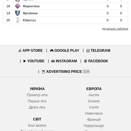
18
Фіорентина
0
0
19
Фрозіноне
0
0
20
Ювентус
0
0
детальна таблиця
🍏
APP STORE
🎮
GOOGLE PLAY
📨
TELEGRAM
▶️
YOUTUBE
📸
INSTAGRAM
📘
FACEBOOK
🦉
ADVERTISING PRICE
🇺🇦
УКРАЇНА
ЄВРОПА
Прем'єр-ліга
Англія
Перша ліга
Іспанія
Друга ліга
Італія
Німеччина
СВІТ
Франція
Інші країни
Нідерланди