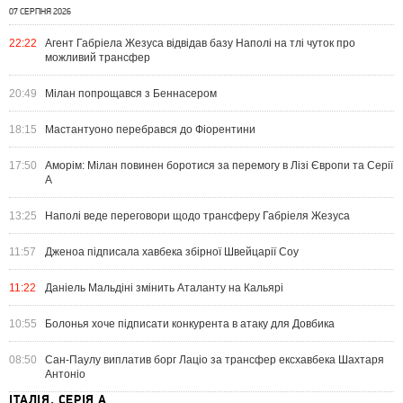
07 СЕРПНЯ 2026
22:22
Агент Габріела Жезуса відвідав базу Наполі на тлі чуток про
можливий трансфер
20:49
Мілан попрощався з Беннасером
18:15
Мастантуоно перебрався до Фіорентини
17:50
Аморім: Мілан повинен боротися за перемогу в Лізі Європи та Серії
А
13:25
Наполі веде переговори щодо трансферу Габріеля Жезуса
11:57
Дженоа підписала хавбека збірної Швейцарії Соу
11:22
Даніель Мальдіні змінить Аталанту на Кальярі
10:55
Болонья хоче підписати конкурента в атаку для Довбика
08:50
Сан-Паулу виплатив борг Лаціо за трансфер ексхавбека Шахтаря
Антоніо
ІТАЛІЯ. СЕРІЯ А