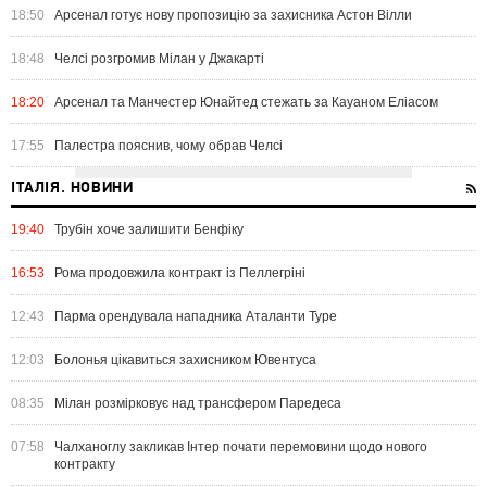
18:50
Арсенал готує нову пропозицію за захисника Астон Вілли
18:48
Челсі розгромив Мілан у Джакарті
18:20
Арсенал та Манчестер Юнайтед стежать за Кауаном Еліасом
17:55
Палестра пояснив, чому обрав Челсі
ІТАЛІЯ. НОВИНИ
19:40
Трубін хоче залишити Бенфіку
16:53
Рома продовжила контракт із Пеллегріні
12:43
Парма орендувала нападника Аталанти Туре
12:03
Болонья цікавиться захисником Ювентуса
08:35
Мілан розмірковує над трансфером Паредеса
07:58
Чалханоглу закликав Інтер почати перемовини щодо нового
контракту