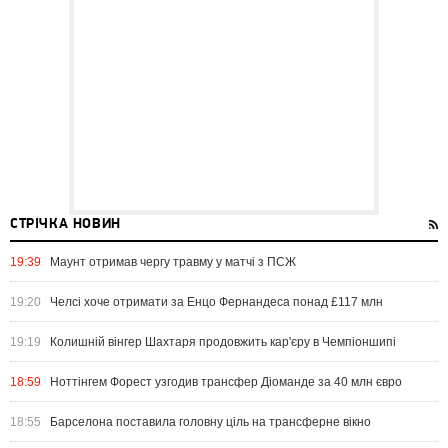
СТРІЧКА НОВИН
19:39
Маунт отримав чергу травму у матчі з ПСЖ
19:20
Челсі хоче отримати за Енцо Фернандеса понад £117 млн
19:19
Колишній вінгер Шахтаря продовжить кар'єру в Чемпіоншипі
18:59
Ноттінгем Форест узгодив трансфер Діоманде за 40 млн євро
18:55
Барселона поставила головну ціль на трансферне вікно