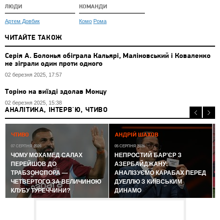
ЛЮДИ
КОМАНДИ
Артем Довбик
Комо
Рома
ЧИТАЙТЕ ТАКОЖ
Серія А. Болонья обіграла Кальярі, Маліновський і Коваленко
не зіграли один проти одного
02 березня 2025, 17:57
Торіно на виїзді здолав Монцу
02 березня 2025, 15:38
АНАЛІТИКА, ІНТЕРВ'Ю, ЧТИВО
0
ЧТИВО
АНДРІЙ ШАХОВ
07 СЕРПНЯ 2026
05 СЕРПНЯ 2026
ЧОМУ МОХАМЕД САЛАХ
НЕПРОСТИЙ БАР'ЄР З
ПЕРЕЙШОВ ДО
АЗЕРБАЙДЖАНУ:
ТРАБЗОНСПОРА —
АНАЛІЗУЄМО КАРАБАХ ПЕРЕД
ЧЕТВЕРТОГО ЗА ВЕЛИЧИНОЮ
ДУЕЛЛЮ З КИЇВСЬКИМ
КЛУБУ ТУРЕЧЧИНИ?
ДИНАМО