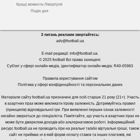
Кращі моменти Ліверпуля
Подія дня
З питань реклами звертайтесь:
adv@football.ua
E-mail редакції:
info@football.ua
.
© 2025 football Всі права захищені.
Суб'єкт у сфері онлайн-медіа, і
дентифікатор онлайн-медіа: R40-05983
Правила користування сайтом
Політика у сфері конфіденційності та персональних даних
Матеріали сайту football.ua призначені для осіб старше 21 року (21+). Участь
в азартних іграх може викликати ігрову залежність. Дотримуйтесь правил
(принципів) відповідальної гри. При виявленні перших ознак залежності
негайно зверніться до спеціаліста. Пам'ятайте, що участь в азартних іграх не
може бути джерелом доходів або альтернативою роботі. Інформаційний
ресурс football.ua не проводить ігри на реальні та/або віртуальні гроші, також
сайт не приймає ні в якій формі оплату ставок та інших платежів, які