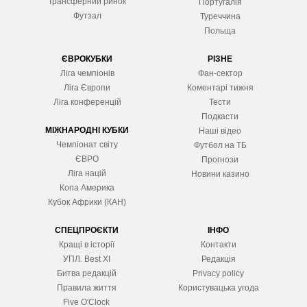
Трансферний ринок
Португалія
Футзал
Туреччина
Польща
ЄВРОКУБКИ
РІЗНЕ
Ліга чемпіонів
Фан-сектор
Ліга Європ
и
Коментарі тижня
Ліга конференцій
Тести
Подкасти
МІЖНАРОДНІ КУБКИ
Наші відео
Чемпіонат світу
Футбол на ТБ
ЄВРО
Прогнози
Ліга націй
Новини казино
Копа Америка
Кубок Африки (КАН)
СПЕЦПРОЄКТИ
ІНФО
Кращі в історії
Контакти
УПЛ. Best XІ
Редакція
Битва редакцій
Privacy policy
Правила життя
Користувацька угода
Five O'Clock