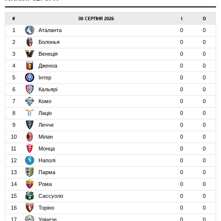
#
08 СЕРПНЯ 2026
І
О
1
Аталанта
0
0
2
Болонья
0
0
3
Венеція
0
0
4
Дженоа
0
0
5
Інтер
0
0
6
Кальярі
0
0
7
Комо
0
0
8
Лаціо
0
0
9
Лечче
0
0
10
Мілан
0
0
11
Монца
0
0
12
Наполі
0
0
13
Парма
0
0
14
Рома
0
0
15
Сассуоло
0
0
16
Торіно
0
0
17
Удінезе
0
0