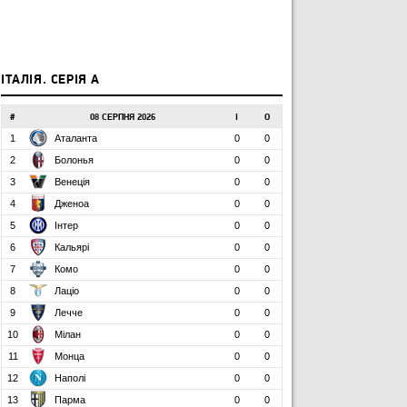
ІТАЛІЯ. СЕРІЯ А
#
08 СЕРПНЯ 2026
І
О
1
Аталанта
0
0
2
Болонья
0
0
3
Венеція
0
0
4
Дженоа
0
0
5
Інтер
0
0
6
Кальярі
0
0
7
Комо
0
0
8
Лаціо
0
0
9
Лечче
0
0
10
Мілан
0
0
11
Монца
0
0
12
Наполі
0
0
13
Парма
0
0