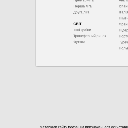
Прем'єр-ліга
Англі
Перша ліга
Іспан
Друга ліга
Італі
Німе
СВІТ
Фран
Інші країни
Ніде
Трансферний ринок
Порту
Футзал
Туре
Поль
Матеріали сайту football.ua призначені для осіб старш