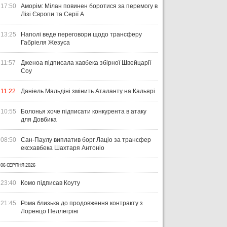
ПЕРЕМАГАЄ, РОМАНЧУК
ПЕ
31 ЛИПНЯ 2026
17:50
Аморім: Мілан повинен боротися за перемогу в
ТРИМАЄ РІВЕНЬ, ЛЕХІЯ ЗНОВУ
УПЛ-2026/27. ПРЕДСТАВЛЕННЯ
ПО
Лізі Європи та Серії А
БЕЗ ОЧОК
КОМАНД
СТ
13:25
Наполі веде переговори щодо трансферу
Габріеля Жезуса
11:57
Дженоа підписала хавбека збірної Швейцарії
Соу
11:22
Даніель Мальдіні змінить Аталанту на Кальярі
10:55
Болонья хоче підписати конкурента в атаку
для Довбика
08:50
Сан-Паулу виплатив борг Лаціо за трансфер
ексхавбека Шахтаря Антоніо
06 СЕРПНЯ 2026
23:40
Комо підписав Коуту
21:45
Рома близька до продовження контракту з
Лоренцо Пеллегріні