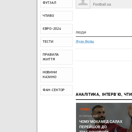
ФУТЗАЛ
Football.ua
ЧТИВО
ЄВРО-2024
ЛЮДИ
Жуан Феліш
ТЕСТИ
ПРАВИЛА
ЖИТТЯ
НОВИНИ
КАЗИНО
ФАН-СЕКТОР
АНАЛІТИКА, ІНТЕРВ'Ю, ЧТ
Р,
ЧЕМПІОНАТ СВІТУ-2026:
ЧТИВО
ЧЕМПІОНАТ СВІТУ З ФУТБОЛУ
А КУДИ
07 СЕРПНЯ 2026
ЛИ
ЧОМУ МОХАМЕД САЛАХ
11 ЛИПНЯ 2026
ВІ
МЕРІНО І FIFA ЗНОВ ЦЕ
ПЕРЕЙШОВ ДО