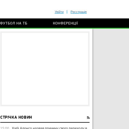
Увійти
Реєстрація
ФУТБОЛ НА ТБ
КОНФЕРЕНЦІЇ
СТРІЧКА НОВИН
15:00
Хабі Алонсо назвав причину свого переходу в