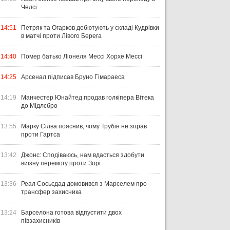
Челсі
14:51
Петряк та Огарков дебютують у складі Кудрівки
в матчі проти Лівого Берега
14:40
Помер батько Ліонеля Мессі Хорхе Мессі
14:25
Арсенал підписав Бруно Гімараеса
14:19
Манчестер Юнайтед продав голкіпера Вітека
до Мідлсбро
13:55
Марку Сілва пояснив, чому Трубін не зіграв
проти Гартса
13:42
Джонс: Сподіваюсь, нам вдасться здобути
виїзну перемогу проти Зорі
13:36
Реал Сосьєдад домовився з Марселем про
трансфер захисника
13:24
Барселона готова відпустити двох
півзахисників