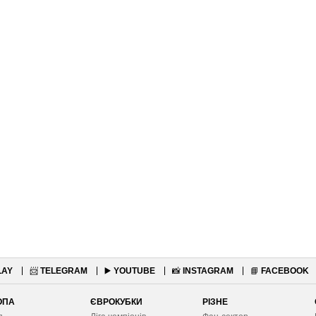
LAY
📨
TELEGRAM
▶️
YOUTUBE
📸
INSTAGRAM
📘
FACEBOOK
ОПА
ЄВРОКУБКИ
РІЗНЕ