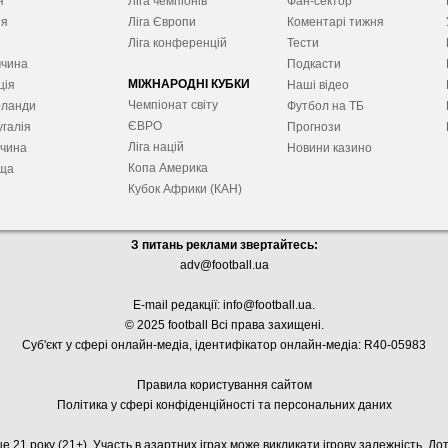
я
Ліга чемпіонів
Фан-сектор
ія
Ліга Європ
и
Коментарі тижня
я
Ліга конференцій
Тести
ччина
Подкасти
МІЖНАРОДНІ КУБКИ
ція
Наші відео
Чемпіонат світу
рланди
Футбол на ТБ
ЄВРО
галія
Прогнози
Ліга націй
ччина
Новини казино
Копа Америка
ща
Кубок Африки (КАН)
З питань реклами звертайтесь:
adv@football.ua
E-mail редакції:
info@football.ua
.
© 2025 football Всі права захищені.
Суб'єкт у сфері онлайн-медіа, і
дентифікатор онлайн-медіа: R40-05983
Правила користування сайтом
Політика у сфері конфіденційності та персональних даних
е 21 року (21+). Участь в азартних іграх може викликати ігрову залежність. Д