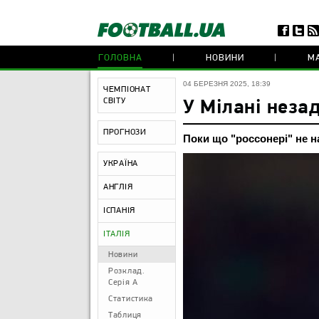
ГОЛОВНА
НОВИНИ
МА
04 БЕРЕЗНЯ 2025, 18:39
ЧЕМПІОНАТ
СВІТУ
У Мілані неза
ПРОГНОЗИ
Поки що "россонері" не н
УКРАЇНА
АНГЛІЯ
ІСПАНІЯ
ІТАЛІЯ
Новини
Розклад.
Серія А
Статистика
Таблиця