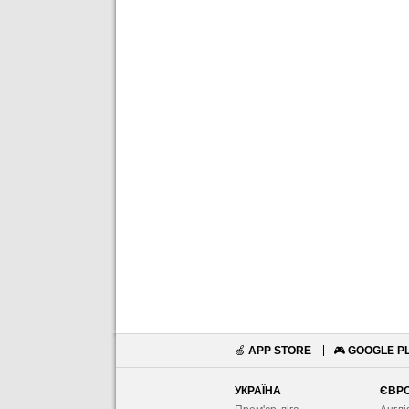
🍏
APP STORE
🎮
GOOGLE P
УКРАЇНА
ЄВР