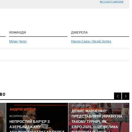
всі статті автора
КОМАНДИ
ДЖЕРЕЛА
Мілан
Челсі
Ніколо Скіра / Nicolò Schira
ИВО
05 СЕРПНЯ 2026
АНДРІЙ ШАХОВ
ГЛІБ АНДРУСЕНКО
ДЕНИС МАРЧЕНКО:
ПРЕДСТАВЛЯТИ УКРАЇНУ НА
05 СЕРПНЯ 2026
НЕПРОСТИЙ БАР'ЄР З
ТАКОМУ ТУРНІРІ, ЯК
АЗЕРБАЙДЖАНУ:
ЄВРО-2026, — ЦЕ ВЕЛИКА