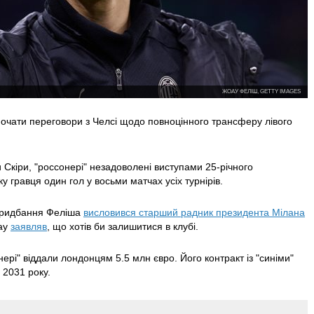
ЖОАУ ФЕЛІШ, GETTY IMAGES
почати переговори з Челсі щодо повноцінного трансферу лівого
 Скіри, "россонері" незадоволені виступами 25-річного
у гравця один гол у восьми матчах усіх турнірів.
придбання Феліша
висловився старший радник президента Мілана
оау
заявляв
, що хотів би залишитися в клубі.
ері" віддали лондонцям 5.5 млн євро. Його контракт із "синіми"
 2031 року.