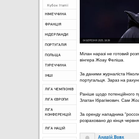
Кубок Італії
НІМЕЧЧИНА
ФРАНЦІЯ
НІДЕРЛАНДИ
04 БЕРЕЗНЯ 2025, 18:39
ПОРТУГАЛІЯ
Мілан наразі не готовий роз
ПОЛЬЩА
вінгера Жоау Феліша.
ТУРЕЧЧИНА
За даними журналіста Ніколи
ІНШІ
португальця. Зараз на рахунк
ЛІГА ЧЕМПІОНІВ
Раніше щодо потенційного 
ЛІГА ЄВРОПИ
Златан Ібрагімович. Сам Ж
ЛІГА
За оренду нападника "россон
КОНФЕРЕНЦІЙ
розраховано до кінця червня
ЛІГА НАЦІЙ
Андрій Вовк