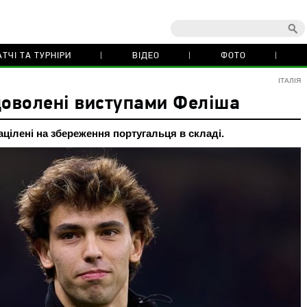
ТЧІ ТА ТУРНІРИ
ВІДЕО
ФОТО
ІТАЛІЯ
доволені виступами Феліша
ацілені на збереження португальця в складі.