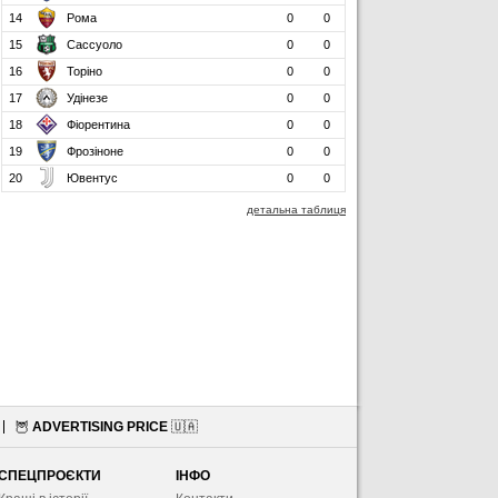
14
Рома
0
0
15
Сассуоло
0
0
16
Торіно
0
0
17
Удінезе
0
0
18
Фіорентина
0
0
19
Фрозіноне
0
0
20
Ювентус
0
0
детальна таблиця
🦉
ADVERTISING PRICE
🇺🇦
СПЕЦПРОЄКТИ
ІНФО