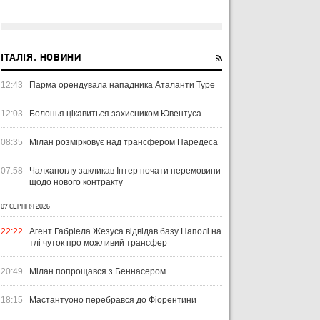
ІТАЛІЯ. НОВИНИ
12:43
Парма орендувала нападника Аталанти Туре
12:03
Болонья цікавиться захисником Ювентуса
08:35
Мілан розмірковує над трансфером Паредеса
07:58
Чалханоглу закликав Інтер почати перемовини
щодо нового контракту
07 СЕРПНЯ 2026
22:22
Агент Габріела Жезуса відвідав базу Наполі на
тлі чуток про можливий трансфер
ЧТИВО
УКРАЇНА
ЛІ
20:49
Мілан попрощався з Беннасером
04 СЕРПНЯ 2026
УКРАЇНСЬКИЙ СЛІД У ДРУГОМУ
31 Л
18:15
Мастантуоно перебрався до Фіорентини
ТУРІ ЕКСТРАКЛЯСИ: МАЦЕНКО
ВІ