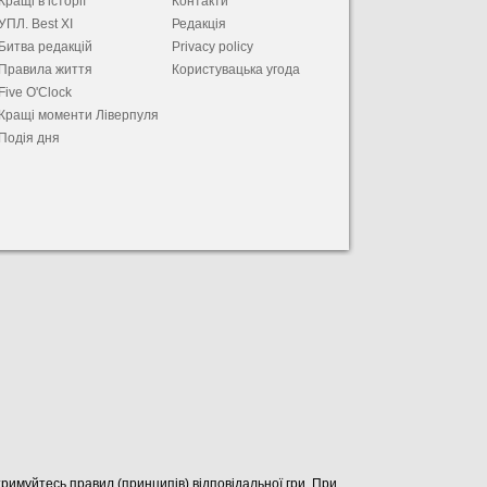
Кращі в історії
Контакти
УПЛ. Best XІ
Редакція
Битва редакцій
Privacy policy
Правила життя
Користувацька угода
Five O'Clock
Кращі моменти Ліверпуля
Подія дня
отримуйтесь правил (принципів) відповідальної гри. При