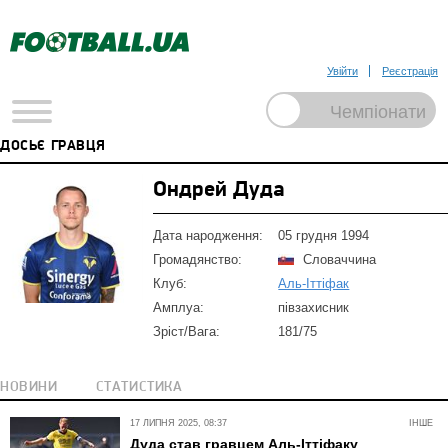
Увійти
Реєстрація
ДОСЬЄ ГРАВЦЯ
Ондрей Дуда
Дата народження:
05 грудня 1994
Громадянство:
Словаччина
Клуб:
Аль-Іттіфак
Амплуа:
півзахисник
Зріст/Вага:
181/75
НОВИНИ
СТАТИСТИКА
17 ЛИПНЯ 2025, 08:37
ІНШЕ
Дуда став гравцем Аль-Іттіфаку