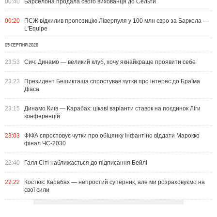
00:40
Барселона продала свого вихованця до Сельти
00:20
ПСЖ відхилив пропозицію Ліверпуля у 100 млн євро за Баркола —
L'Equipe
05 СЕРПНЯ 2026
23:53
Сич: Динамо — великий клуб, хочу якнайкраще проявити себе
23:23
Президент Бешикташа спростував чутки про інтерес до Браїма
Діаса
23:15
Динамо Київ — Карабах: цікаві варіанти ставок на поєдинок Ліги
конференцій
23:03
ФІФА спростовує чутки про обіцянку Інфантіно віддати Марокко
фінал ЧС-2030
22:40
Галл Сіті наближається до підписання Бейлі
22:22
Костюк: Карабах — непростий суперник, але ми розраховуємо на
свої сили