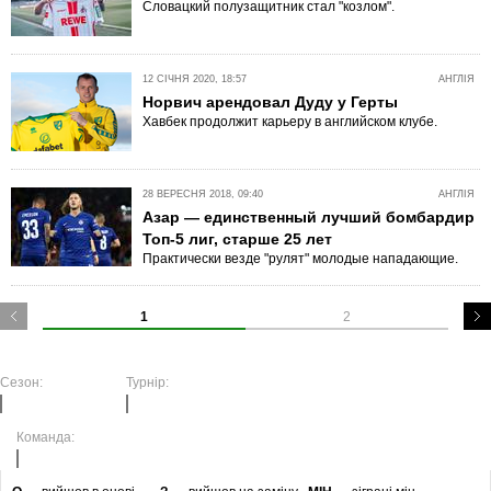
Словацкий полузащитник стал "козлом".
12 СІЧНЯ 2020, 18:57
АНГЛІЯ
Норвич арендовал Дуду у Герты
Хавбек продолжит карьеру в английском клубе.
28 ВЕРЕСНЯ 2018, 09:40
АНГЛІЯ
Азар — единственный лучший бомбардир
Топ-5 лиг, старше 25 лет
Практически везде "рулят" молодые нападающие.
1
2
Сезон:
Турнір:
Команда: