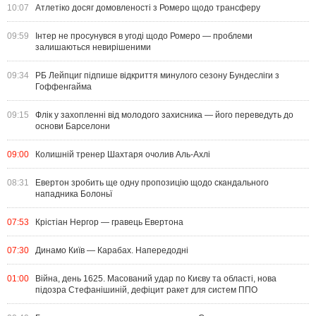
10:07
Атлетіко досяг домовленості з Ромеро щодо трансферу
09:59
Інтер не просунувся в угоді щодо Ромеро — проблеми
залишаються невирішеними
09:34
РБ Лейпциг підпише відкриття минулого сезону Бундесліги з
Гоффенгайма
09:15
Флік у захопленні від молодого захисника — його переведуть до
основи Барселони
09:00
Колишній тренер Шахтаря очолив Аль-Ахлі
08:31
Евертон зробить ще одну пропозицію щодо скандального
нападника Болоньї
07:53
Крістіан Нергор — гравець Евертона
07:30
Динамо Київ — Карабах. Напередодні
01:00
Війна, день 1625. Масований удар по Києву та області, нова
підозра Стефанішиній, дефіцит ракет для систем ППО