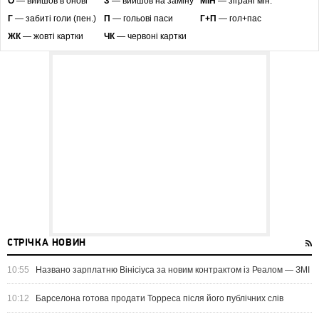
O
— вийшов в онові
З
— вийшов на заміну
МІН
— зіграні мін.
Г
— забиті голи (пен.)
П
— гольові паси
Г+П
— гол+пас
ЖК
— жовті картки
ЧК
— червоні картки
СТРІЧКА НОВИН
10:55
Названо зарплатню Вінісіуса за новим контрактом із Реалом — ЗМІ
10:12
Барселона готова продати Торреса після його публічних слів