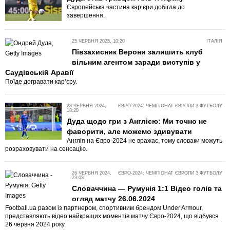
Європейська частина кар’єри добігла до
завершення.
25 ЧЕРВНЯ 2025, 10:20
ІТАЛІЯ
Півзахисник Верони залишить клуб
вільним агентом заради виступів у
Саудівській Аравії
Поїде догравати кар’єру.
28 ЧЕРВНЯ 2024,
ЄВРО-2024: ЧЕМПІОНАТ ЄВРОПИ З ФУТБОЛУ
18:20
Дуда щодо гри з Англією: Ми точно не
фаворити, але можемо здивувати
Англія на Євро-2024 не вражає, тому словаки можуть
розраховувати на сенсацію.
26 ЧЕРВНЯ 2024,
ЄВРО-2024: ЧЕМПІОНАТ ЄВРОПИ З ФУТБОЛУ
23:03
Словаччина — Румунія 1:1 Відео голів та
огляд матчу 26.06.2024
Football.ua разом із партнером, спортивним брендом Under Armour,
представляють відео найкращих моментів матчу Євро-2024, що відбувся
26 червня 2024 року.