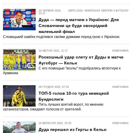
20 ЧЕРВНЯ 2024,
ЄВРО-2024: ЧЕМПІОНАТ ЄВРОПИ З ФУТБОЛУ
23:21
Дуда — перед матчем з Україною: Для
Словаччини це буде своєрідний
маленький фінал
Словацький хавбек поділився своїми думками перед грою з Україною.
24 КВІТНЯ 2021, 11:17
НІМЕЧЧИНА
Роскошный удар слету от Дуды в матче
Аугсбург — Кельн
С его помощью "козлы" подобрались вплотную к
Арминии.
08 ГРУДНЯ 2020, 07:20
НІМЕЧЧИНА
ТОП-5 голов 10-го тура немецкой
Бундеслиги
Пять лучших взятий ворот, по мнению
организаторов, ожидают голосов от зрителей.
16 ВЕРЕСНЯ 2020, 15:35
НІМЕЧЧИНА
Дуда перешел из Герты в Кельн