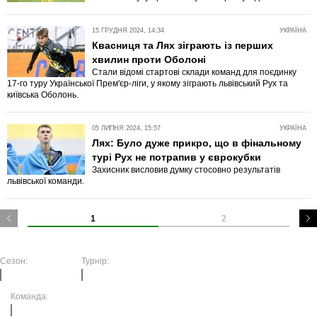
15 ГРУДНЯ 2024, 14:34
УКРАЇНА
Квасниця та Лях зіграють із перших
хвилин проти Оболоні
Стали відомі стартові склади команд для поєдинку
17-го туру Української Прем'єр-ліги, у якому зіграють львівський Рух та
київська Оболонь.
05 ЛИПНЯ 2024, 15:57
УКРАЇНА
Лях: Було дуже прикро, що в фінальному
турі Рух не потрапив у єврокубки
Захисник висловив думку стосовно результатів
львівської команди.
1
2
Сезон:
Турнір:
Команда: