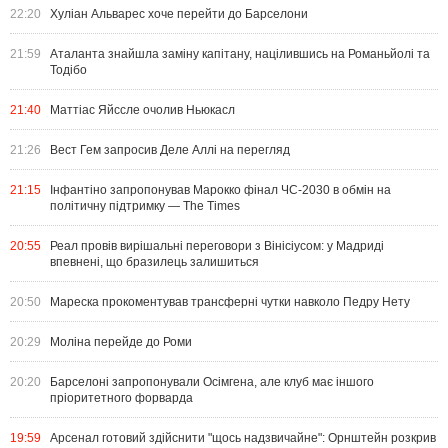
22:20
Хуліан Альварес хоче перейти до Барселони
21:59
Аталанта знайшла заміну капітану, націлившись на Романьйолі та
Тодібо
21:40
Маттіас Яйссле очолив Ньюкасл
21:26
Вест Гем запросив Деле Аллі на перегляд
21:15
Інфантіно запропонував Марокко фінал ЧС-2030 в обмін на
політичну підтримку — The Times
20:55
Реал провів вирішальні переговори з Вінісіусом: у Мадриді
впевнені, що бразилець залишиться
20:50
Мареска прокоментував трансферні чутки навколо Педру Нету
20:29
Моліна перейде до Роми
20:20
Барселоні запропонували Осімгена, але клуб має іншого
пріоритетного форварда
19:59
Арсенал готовий здійснити "щось надзвичайне": Орнштейн розкрив