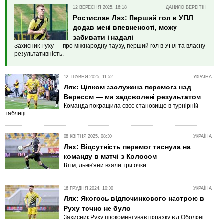
12 ВЕРЕСНЯ 2025, 16:18
ДАНИЛО ВЕРЕІТІН
Ростислав Лях: Перший гол в УПЛ
додав мені впевненості, можу
забивати і надалі
Захисник Руху — про міжнародну паузу, перший гол в УПЛ та власну
результативність.
12 ТРАВНЯ 2025, 11:52
УКРАЇНА
Лях: Цілком заслужена перемога над
Вересом — ми задоволені результатом
Команда покращила своє становище в турнірній
таблиці.
08 КВІТНЯ 2025, 08:30
УКРАЇНА
Лях: Відсутність перемог тиснула на
команду в матчі з Колосом
Втім, львів'яни взяли три очки.
16 ГРУДНЯ 2024, 10:00
УКРАЇНА
Лях: Якогось відпочинкового настрою в
Руху точно не було
Захисник Руху прокоментував поразку від Оболоні.