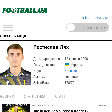
Увійти
Реєстрація
ДОСЬЄ ГРАВЦЯ
Ростислав Лях
Дата народження:
12 жовтня 2000
Громадянство:
Україна
Клуб:
Карпати
Амплуа:
захисник
Зріст/Вага:
178/70
НОВИНИ
СТАТИСТИКА
СТАТТІ
09 СІЧНЯ 2026, 12:09
УКРАЇНА
Лях перейшов з Руху в Карпати