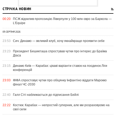
СТРІЧКА НОВИН
00:20
ПСЖ відхилив пропозицію Ліверпуля у 100 млн євро за Баркола —
L'Equipe
05 СЕРПНЯ 2026
23:53
Сич: Динамо — великий клуб, хочу якнайкраще проявити себе
23:23
Президент Бешикташа спростував чутки про інтерес до Браїма
Діаса
23:15
Динамо Київ — Карабах: цікаві варіанти ставок на поєдинок Ліги
конференцій
23:03
ФІФА спростовує чутки про обіцянку Інфантіно віддати Марокко
фінал ЧС-2030
22:40
Галл Сіті наближається до підписання Бейлі
22:22
Костюк: Карабах — непростий суперник, але ми розраховуємо на
свої сили