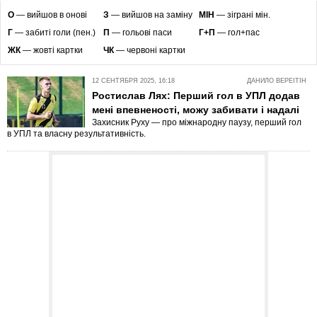
O
— вийшов в онові
З
— вийшов на заміну
МІН
— зіграні мін.
Г
— забиті голи (пен.)
П
— гольові паси
Г+П
— гол+пас
ЖК
— жовті картки
ЧК
— червоні картки
12 СЕНТЯБРЯ 2025, 16:18
ДАНИЛО ВЕРЕІТІН
Ростислав Лях: Перший гол в УПЛ додав
мені впевненості, можу забивати і надалі
Захисник Руху — про міжнародну паузу, перший гол
в УПЛ та власну результативність.