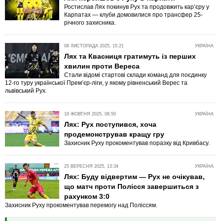
Ростислав Лях покинув Рух та продовжить кар’єру у
Карпатах — клуби домовилися про трансфер 25-
річного захисника.
08 ЛИСТОПАДА 2025, 15:21
УКРАЇНА
Лях та Квасниця гратимуть із перших
хвилин проти Вереса
Стали відомі стартові склади команд для поєдинку
12-го туру української Прем’єр-ліги, у якому рівненський Верес та
львівський Рух.
19 ЖОВТНЯ 2025, 08:50
УКРАЇНА
Лях: Рух поступився, хоча
продемонстрував кращу гру
Захисник Руху прокоментував поразку від Кривбасу.
25 ВЕРЕСНЯ 2025, 13:34
УКРАЇНА
Лях: Буду відвертим — Рух не очікував,
що матч проти Полісся завершиться з
рахунком 3:0
Захисник Руху прокоментував перемогу над Поліссям.