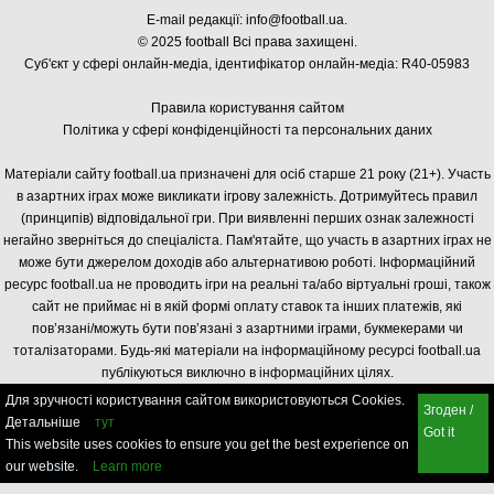
E-mail редакції:
info@football.ua
.
© 2025 football Всі права захищені.
Суб'єкт у сфері онлайн-медіа, і
дентифікатор онлайн-медіа: R40-05983
Правила користування сайтом
Політика у сфері конфіденційності та персональних даних
Матеріали сайту football.ua призначені для осіб старше 21 року (21+). Участь
в азартних іграх може викликати ігрову залежність. Дотримуйтесь правил
(принципів) відповідальної гри. При виявленні перших ознак залежності
негайно зверніться до спеціаліста. Пам'ятайте, що участь в азартних іграх не
може бути джерелом доходів або альтернативою роботі. Інформаційний
ресурс football.ua не проводить ігри на реальні та/або віртуальні гроші, також
сайт не приймає ні в якій формі оплату ставок та інших платежів, які
пов’язані/можуть бути пов’язані з азартними іграми, букмекерами чи
тоталізаторами. Будь-які матеріали на інформаційному ресурсі football.ua
публікуються виключно в інформаційних цілях.
Для зручності користування сайтом використовуються Cookies.
Згоден /
Детальніше
тут
Got it
This website uses cookies to ensure you get the best experience on
our website.
Learn more