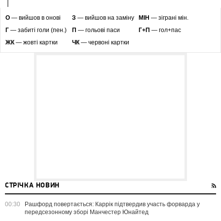
O
— вийшов в онові
З
— вийшов на заміну
МІН
— зіграні мін.
Г
— забиті голи (пен.)
П
— гольові паси
Г+П
— гол+пас
ЖК
— жовті картки
ЧК
— червоні картки
СТРІЧКА НОВИН
00:30
Рашфорд повертається: Каррік підтвердив участь форварда у
передсезонному зборі Манчестер Юнайтед