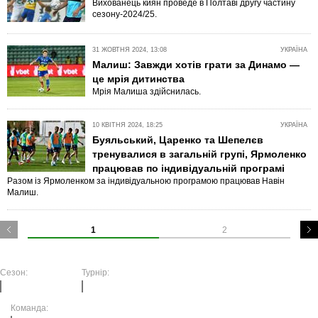
Вихованець киян проведе в Полтаві другу частину
сезону-2024/25.
31 ЖОВТНЯ 2024, 13:08
УКРАЇНА
Малиш: Завжди хотів грати за Динамо —
це мрія дитинства
Мрія Малиша здійснилась.
10 КВІТНЯ 2024, 18:25
УКРАЇНА
Буяльський, Царенко та Шепелєв
тренувалися в загальній групі, Ярмоленко
працював по індивідуальній програмі
Разом із Ярмоленком за індивідуальною програмою працював Навін
Малиш.
1
2
Сезон:
Турнір:
Команда: