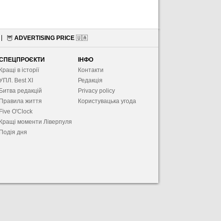
🦉
ADVERTISING PRICE
🇺🇦
СПЕЦПРОЄКТИ
ІНФО
Кращі в історії
Контакти
УПЛ. Best XІ
Редакція
Битва редакцій
Privacy policy
Правила життя
Користувацька угода
Five O'Clock
Кращі моменти Ліверпуля
Подія дня