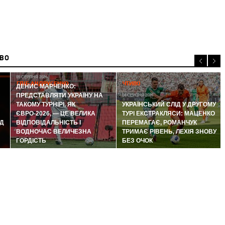
ИВО
05 СЕРПНЯ 2026
ГЛІБ АНДРУСЕНКО
ЧТИВО
ДЕНИС МАРЧЕНКО:
ПРЕДСТАВЛЯТИ УКРАЇНУ НА
04 СЕРПНЯ 2026
ТАКОМУ ТУРНІРІ, ЯК
УКРАЇНСЬКИЙ СЛІД У ДРУГОМУ
ЄВРО-2026, — ЦЕ ВЕЛИКА
ТУРІ ЕКСТРАКЛЯСИ: МАЦЕНКО
Д
ВІДПОВІДАЛЬНІСТЬ І
ПЕРЕМАГАЄ, РОМАНЧУК
ВОДНОЧАС ВЕЛИЧЕЗНА
ТРИМАЄ РІВЕНЬ, ЛЕХІЯ ЗНОВУ
ГОРДІСТЬ
БЕЗ ОЧОК