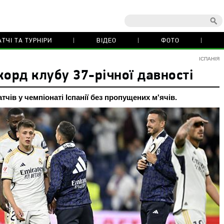
ТЧІ ТА ТУРНІРИ
ВІДЕО
ФОТО
ІСПАНІЯ
корд клубу 37-річної давності
чів у чемпіонаті Іспанії без пропущених м'ячів.