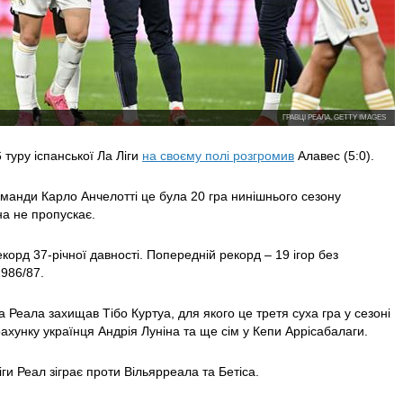
ГРАВЦІ РЕАЛА, GETTY IMAGES
 туру іспанської Ла Ліги
на своєму полі розгромив
Алавес (5:0).
манди Карло Анчелотті це була 20 гра нинішнього сезону
она не пропускає.
корд 37-річної давності. Попередній рекорд – 19 ігор без
1986/87.
 Реала захищав Тібо Куртуа, для якого це третя суха гра у сезоні
 рахунку українця Андрія Луніна та ще сім у Кепи Аррісабалаги.
ги Реал зіграє проти Вільярреала та Бетіса.