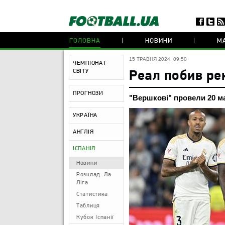
ГОЛОВНА
НОВИНИ
МА
15 ТРАВНЯ 2024, 09:50
ЧЕМПІОНАТ
СВІТУ
Реал побив ре
ПРОГНОЗИ
"Вершкові" провели 20 мат
УКРАЇНА
АНГЛІЯ
ІСПАНІЯ
Новини
Розклад. Ла
Ліга
Статистика
Таблиця
Кубок Іспанії