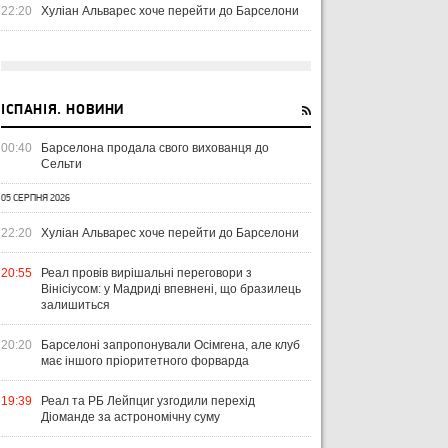
22:20
Хуліан Альварес хоче перейти до Барселони
ІСПАНІЯ. НОВИНИ
00:40
Барселона продала свого вихованця до
Сельти
05 СЕРПНЯ 2026
22:20
Хуліан Альварес хоче перейти до Барселони
20:55
Реал провів вирішальні переговори з
Вінісіусом: у Мадриді впевнені, що бразилець
залишиться
20:20
Барселоні запропонували Осімгена, але клуб
має іншого пріоритетного форварда
19:39
Реал та РБ Лейпциг узгодили перехід
Діоманде за астрономічну суму