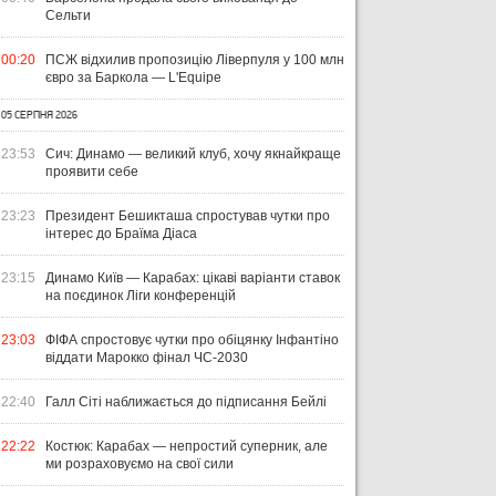
Сельти
00:20
ПСЖ відхилив пропозицію Ліверпуля у 100 млн
євро за Баркола — L'Equipe
05 СЕРПНЯ 2026
23:53
Сич: Динамо — великий клуб, хочу якнайкраще
проявити себе
23:23
Президент Бешикташа спростував чутки про
інтерес до Браїма Діаса
23:15
Динамо Київ — Карабах: цікаві варіанти ставок
на поєдинок Ліги конференцій
23:03
ФІФА спростовує чутки про обіцянку Інфантіно
віддати Марокко фінал ЧС-2030
22:40
Галл Сіті наближається до підписання Бейлі
22:22
Костюк: Карабах — непростий суперник, але
ми розраховуємо на свої сили