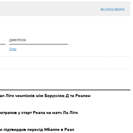
всі статті автора
ДЖЕРЕЛА
Opta
ал Ліги чемпіонів між Боруссією Д та Реалом
потрапив у старт Реала на матч Ла Ліги
ги підтвердив перехід Мбаппе в Реал