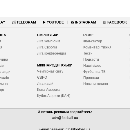
LAY
📨
TELEGRAM
▶️
YOUTUBE
📸
INSTAGRAM
📘
FACEBOOK
ОПА
ЄВРОКУБКИ
РІЗНЕ
я
Ліга чемпіонів
Фан-сектор
ія
Ліга Європ
и
Коментарі тижня
я
Ліга конференцій
Тести
ччина
Подкасти
МІЖНАРОДНІ КУБКИ
ція
Наші відео
Чемпіонат світу
рланди
Футбол на ТБ
ЄВРО
галія
Прогнози
Ліга націй
ччина
Новини казино
Копа Америка
ща
Кубок Африки (КАН)
З питань реклами звертайтесь:
adv@football.ua
E-mail редакції:
info@football.ua
.