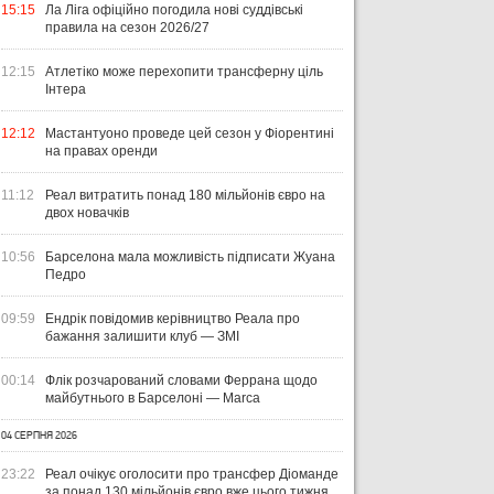
15:15
Ла Ліга офіційно погодила нові суддівські
правила на сезон 2026/27
12:15
Атлетіко може перехопити трансферну ціль
Інтера
12:12
Мастантуоно проведе цей сезон у Фіорентині
на правах оренди
УКРАЇНА
ЛІГА ЄВРОПИ
ЧЕМ
11:12
Реал витратить понад 180 мільйонів євро на
ЧЕ
двох новачків
31 ЛИПНЯ 2026
ВІСІМ МАТЧІВ — НУЛЬ
29 Л
10:56
Барселона мала можливість підписати Жуана
ПЕРЕМОГ: ЯК ДИНАМО, ЛНЗ ТА
НА
31 ЛИПНЯ 2026
Педро
УПЛ-2026/27. ПРЕДСТАВЛЕННЯ
ПОЛІССЯ ВИСТУПИЛИ НА
ПР
КОМАНД
СТАРТІ ЄВРОКУБКІВ
FO
09:59
Ендрік повідомив керівництво Реала про
бажання залишити клуб — ЗМІ
00:14
Флік розчарований словами Феррана щодо
майбутнього в Барселоні — Marca
04 СЕРПНЯ 2026
23:22
Реал очікує оголосити про трансфер Діоманде
за понад 130 мільйонів євро вже цього тижня