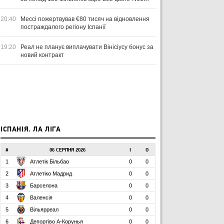
20:40
Мессі пожертвував €80 тисяч на відновлення
постраждалого регіону Іспанії
19:20
Реал не планує виплачувати Вінісіусу бонус за
новий контракт
ІСПАНІЯ. ЛА ЛІГА
#
06 СЕРПНЯ 2026
І
О
1
Атлетік Більбао
0
0
2
Атлетіко Мадрид
0
0
3
Барселона
0
0
4
Валенсія
0
0
5
Вільярреал
0
0
6
Депортіво А-Корунья
0
0