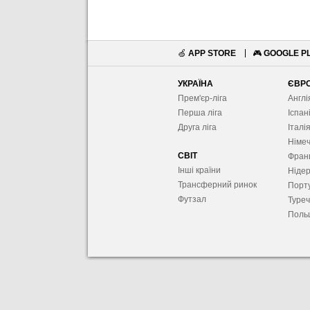
🍏
APP STORE
🎮
GOOGLE P
УКРАЇНА
ЄВР
Прем'єр-ліга
Англі
Перша ліга
Іспан
Друга ліга
Італі
Німе
СВІТ
Фран
Інші країни
Ніде
Трансферний ринок
Порту
Футзал
Туре
Поль