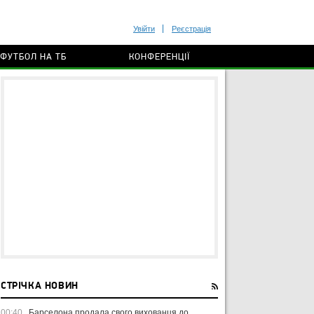
Увійти
Реєстрація
ФУТБОЛ НА ТБ
КОНФЕРЕНЦІЇ
СТРІЧКА НОВИН
00:40
Барселона продала свого вихованця до