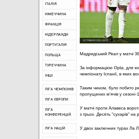
ІТАЛІЯ
НІМЕЧЧИНА
ФРАНЦІЯ
НІДЕРЛАНДИ
15 ТРАВНЯ 2024, 09:50
ПОРТУГАЛІЯ
Мадридський Реал у матчі 36
ПОЛЬЩА
ТУРЕЧЧИНА
За інформацією Opta, для ко
чемпіонату Іспанії, в яких в
ІНШІ
Таким чином, було побито ре
ЛІГА ЧЕМПІОНІВ
пропущених м'ячів у сезоні-
ЛІГА ЄВРОПИ
У матчі проти Алавеса ворота
ЛІГА
з трьох. Десять "сухарів" на
КОНФЕРЕНЦІЙ
У двох заключних турах Ла Лі
ЛІГА НАЦІЙ