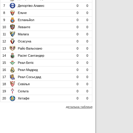
7
Депортіво Алавес
0
0
8
Ельче
0
0
9
Еспаньйол
0
0
10
Леванте
0
0
11
Малага
0
0
12
Осасуна
0
0
13
Райо Вальєкано
0
0
14
Расінг Сантандер
0
0
15
Реал Бетіс
0
0
16
Реал Мадрид
0
0
17
Реал Сосьєдад
0
0
18
Севілья
0
0
19
Сельта
0
0
20
Хетафе
0
0
детальна таблиця