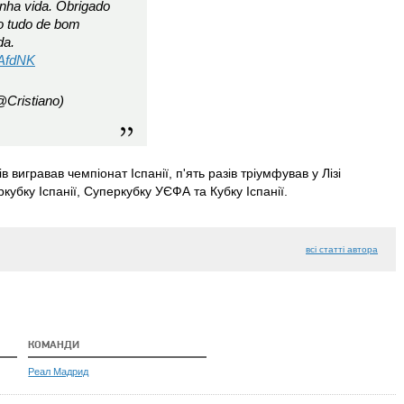
nha vida. Obrigado
o tudo de bom
da.
QAfdNK
@Cristiano)
 вигравав чемпіонат Іспанії, п'ять разів тріумфував у Лізі
кубку Іспанії, Суперкубку УЄФА та Кубку Іспанії.
всі статті автора
КОМАНДИ
Реал Мадрид