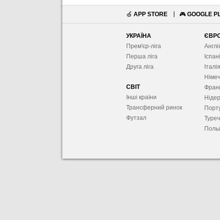
🍏
APP STORE
🎮
GOOGLE P
УКРАЇНА
ЄВР
Прем'єр-ліга
Англі
Перша ліга
Іспан
Друга ліга
Італі
Німе
СВІТ
Фран
Інші країни
Ніде
Трансферний ринок
Порту
Футзал
Туре
Поль