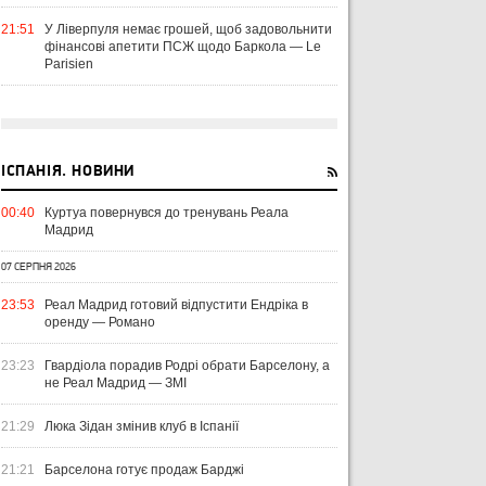
21:51
У Ліверпуля немає грошей, щоб задовольнити
фінансові апетити ПСЖ щодо Баркола — Le
Parisien
ІСПАНІЯ. НОВИНИ
00:40
Куртуа повернувся до тренувань Реала
Мадрид
07 СЕРПНЯ 2026
23:53
Реал Мадрид готовий відпустити Ендріка в
оренду — Романо
23:23
Гвардіола порадив Родрі обрати Барселону, а
не Реал Мадрид — ЗМІ
21:29
Люка Зідан змінив клуб в Іспанії
21:21
Барселона готує продаж Барджі