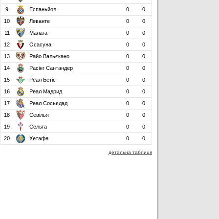
9
Еспаньйол
0
0
10
Леванте
0
0
11
Малага
0
0
12
Осасуна
0
0
13
Райо Вальєкано
0
0
14
Расінг Сантандер
0
0
15
Реал Бетіс
0
0
16
Реал Мадрид
0
0
17
Реал Сосьєдад
0
0
18
Севілья
0
0
19
Сельта
0
0
20
Хетафе
0
0
детальна таблиця