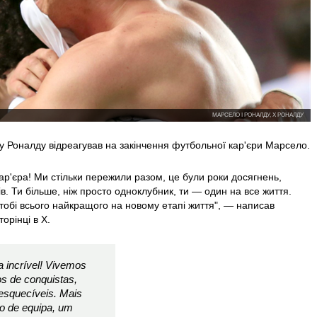
МАРСЕЛО І РОНАЛДУ, Х РОНАЛДУ
 Роналду відреагував на закінчення футбольної кар'єри Марсело.
кар'єра! Ми стільки пережили разом, це були роки досягнень,
в. Ти більше, ніж просто одноклубник, ти — один на все життя.
тобі всього найкращого на новому етапі життя", — написав
орінці в Х.
a incrível! Vivemos
os de conquistas,
esquecíveis. Mais
o de equipa, um