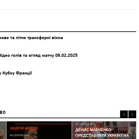
ове та літнє трансферні вікна
ідео голів та огляд матчу 06.02.2025
у Кубку Франції
ИВО
05 СЕРПНЯ 2026
АНДРІЙ ШАХОВ
ГЛІБ АНДРУСЕНКО
ДЕНИС МАРЧЕНКО:
ПРЕДСТАВЛЯТИ УКРАЇНУ НА
05 СЕРПНЯ 2026