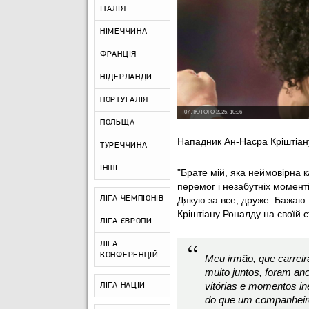
ІТАЛІЯ
НІМЕЧЧИНА
ФРАНЦІЯ
НІДЕРЛАНДИ
ПОРТУГАЛІЯ
07 ЛЮТОГО 2025, 10:36
ПОЛЬЩА
Нападник Ан-Насра Кріштіану
ТУРЕЧЧИНА
ІНШІ
"Брате мій, яка неймовірна 
перемог і незабутніх моменті
ЛІГА ЧЕМПІОНІВ
Дякую за все, друже. Бажаю 
Кріштіану Роналду на своїй ст
ЛІГА ЄВРОПИ
ЛІГА
КОНФЕРЕНЦІЙ
Meu irmão, que carreir
muito juntos, foram an
vitórias e momentos in
ЛІГА НАЦІЙ
do que um companheir