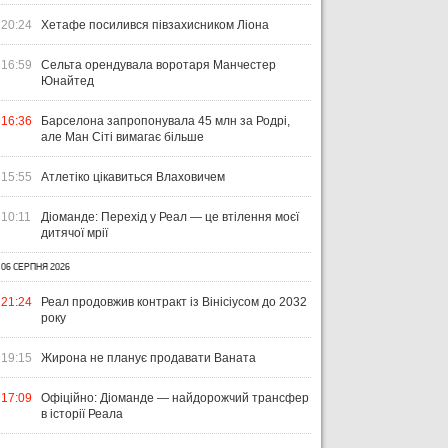
20:24
Хетафе посилився півзахисником Ліона
16:59
Сельта орендувала воротаря Манчестер
Юнайтед
16:36
Барселона запропонувала 45 млн за Родрі,
але Ман Сіті вимагає більше
15:55
Атлетіко цікавиться Влаховичем
10:11
Діоманде: Перехід у Реал — це втілення моєї
дитячої мрії
06 СЕРПНЯ 2026
21:24
Реал продовжив контракт із Вінісіусом до 2032
року
19:15
Жирона не планує продавати Ваната
17:09
Офіційно: Діоманде — найдорожчий трансфер
в історії Реала
ЧТИВО
УКРАЇНА
ЛІ
04 СЕРПНЯ 2026