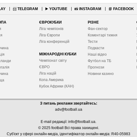
LAY
📨
TELEGRAM
▶️
YOUTUBE
📸
INSTAGRAM
📘
FACEBOOK
ОПА
ЄВРОКУБКИ
РІЗНЕ
я
Ліга чемпіонів
Фан-сектор
ія
Ліга Європ
и
Коментарі тижня
я
Ліга конференцій
Тести
ччина
Подкасти
МІЖНАРОДНІ КУБКИ
ція
Наші відео
Чемпіонат світу
рланди
Футбол на ТБ
ЄВРО
галія
Прогнози
Ліга націй
ччина
Новини казино
Копа Америка
ща
Кубок Африки (КАН)
З питань реклами звертайтесь:
adv@football.ua
E-mail редакції:
info@football.ua
.
© 2025 football Всі права захищені.
Суб'єкт у сфері онлайн-медіа, і
дентифікатор онлайн-медіа: R40-05983