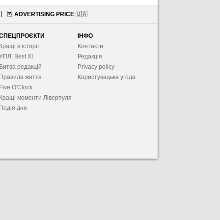
🦉
ADVERTISING PRICE
🇺🇦
СПЕЦПРОЄКТИ
ІНФО
Кращі в історії
Контакти
УПЛ. Best XІ
Редакція
Битва редакцій
Privacy policy
Правила життя
Користувацька угода
Five O'Clock
Кращі моменти Ліверпуля
Подія дня