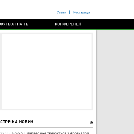
Увійти
Реєстрація
ФУТБОЛ НА ТБ
КОНФЕРЕНЦІЇ
СТРІЧКА НОВИН
22:55
Бруно Гімараес уже тренується з Арсеналом