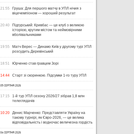
21:55
Груша: Для першого матчу в УПЛ нічия з
віцечемпіоном — хороший результат
20:40
Підгурський: Кривбас — це клуб з великою
історією, крутим містом та неймовірними
вболівальниками
19:55
Матч Верес — Динамо Київ у другому турі УПЛ
розсудить Деревінський
18:51
Юрченко став гравцем Зорі
14:44
Старт зі скоринкою. Підсумки 1-го туру УПЛ
05 СЕРПНЯ 2026
17:15
1-й тур УПЛ сезону 2026/27 зібрав 1,8 млн
телеглядачів
10:20
Денис Марченко: Представляти Україну на
такому турнірі, як Євро-2026, — це велика
ЧТИВО
УКРАЇНА
ЛІ
відповідальність і водночас величезна гордість
04 СЕРПНЯ 2026
УКРАЇНСЬКИЙ СЛІД У ДРУГОМУ
31 Л
04 СЕРПНЯ 2026