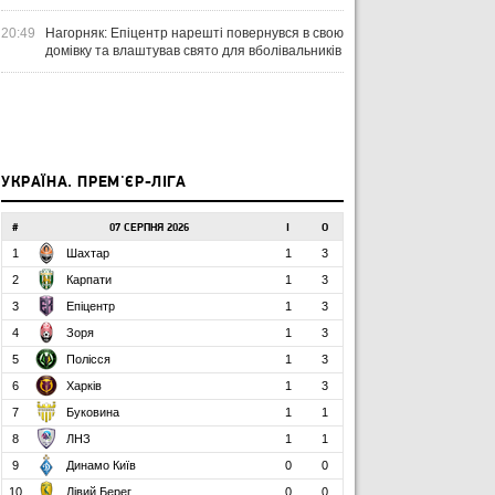
ТУРІ ЕКСТРАКЛЯСИ: МАЦЕНКО
ВІ
ПЕРЕМАГАЄ, РОМАНЧУК
ПЕ
31 ЛИПНЯ 2026
20:49
Нагорняк: Епіцентр нарешті повернувся в свою
ТРИМАЄ РІВЕНЬ, ЛЕХІЯ ЗНОВУ
УПЛ-2026/27. ПРЕДСТАВЛЕННЯ
ПО
домівку та влаштував свято для вболівальників
БЕЗ ОЧОК
КОМАНД
СТ
УКРАЇНА. ПРЕМ'ЄР-ЛІГА
#
07 СЕРПНЯ 2026
І
О
1
Шахтар
1
3
2
Карпати
1
3
3
Епіцентр
1
3
4
Зоря
1
3
5
Полісся
1
3
6
Харків
1
3
7
Буковина
1
1
8
ЛНЗ
1
1
9
Динамо Київ
0
0
10
Лівий Берег
0
0