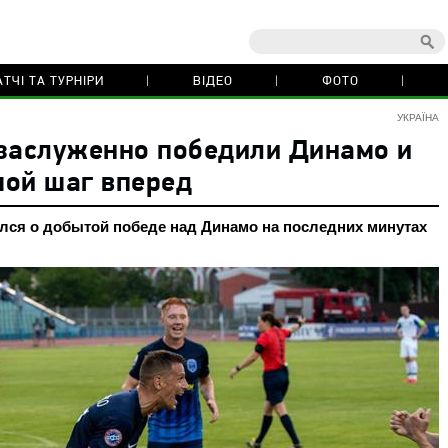
ТЧІ ТА ТУРНІРИ
ВІДЕО
ФОТО
УКРАЇНА
 заслуженно победили Динамо и
шой шаг вперед
лся о добытой победе над Динамо на последних минутах