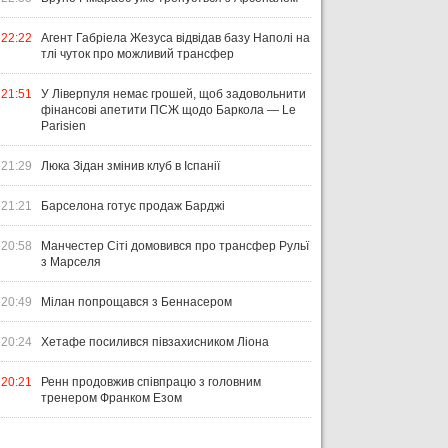
22:22
Агент Габріела Жезуса відвідав базу Наполі на
тлі чуток про можливий трансфер
21:51
У Ліверпуля немає грошей, щоб задовольнити
фінансові апетити ПСЖ щодо Баркола — Le
Parisien
21:29
Люка Зідан змінив клуб в Іспанії
21:21
Барселона готує продаж Барджі
20:58
Манчестер Сіті домовився про трансфер Рульї
з Марселя
20:49
Мілан попрощався з Беннасером
20:24
Хетафе посилився півзахисником Ліона
20:21
Ренн продовжив співпрацю з головним
тренером Франком Езом