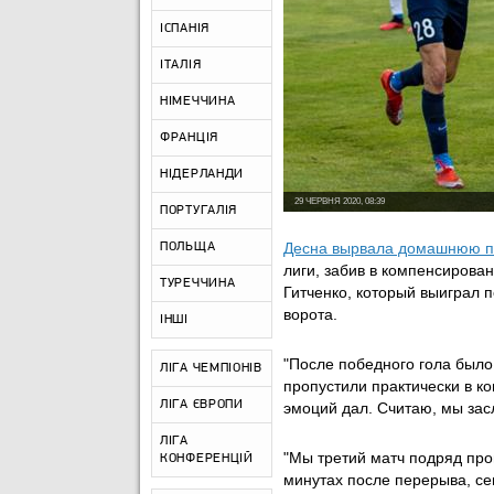
ІСПАНІЯ
ІТАЛІЯ
НІМЕЧЧИНА
ФРАНЦІЯ
НІДЕРЛАНДИ
29 ЧЕРВНЯ 2020, 08:39
ПОРТУГАЛІЯ
Десна вырвала домашнюю п
ПОЛЬЩА
лиги, забив в компенсирова
ТУРЕЧЧИНА
Гитченко, который выиграл 
ворота.
ІНШІ
"После победного гола было 
ЛІГА ЧЕМПІОНІВ
пропустили практически в ко
ЛІГА ЄВРОПИ
эмоций дал. Считаю, мы зас
ЛІГА
"Мы третий матч подряд про
КОНФЕРЕНЦІЙ
минутах после перерыва, сег