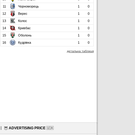
11
Чорноморець
1
0
12
Верес
1
0
13
Колос
1
0
14
Кривбас
1
0
15
Оболонь
1
0
16
Кудрівка
1
0
детальна таблиця
🦉
ADVERTISING PRICE
🇺🇦