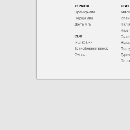
УКРАЇНА
ЄВР
Прем'єр-ліга
Англі
Перша ліга
Іспан
Друга ліга
Італі
Німе
СВІТ
Фран
Інші країни
Ніде
Трансферний ринок
Порту
Футзал
Туре
Поль