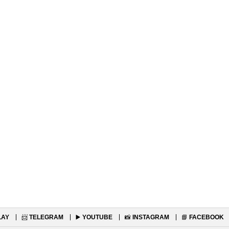
LAY
📨
TELEGRAM
▶️
YOUTUBE
📸
INSTAGRAM
📘
FACEBOOK