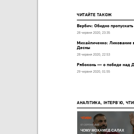
ЧИТАЙТЕ ТАКОЖ
Вербич: Обидно пропускать
28 червня 2020, 23:35
Михайличенко: Ликование в
Десны
28 червня 2020, 22:53
Рябоконь — о победе над Д
29 червня 2020, 01:55
АНАЛІТИКА, ІНТЕРВ'Ю, ЧТ
Р,
ЧЕМПІОНАТ СВІТУ-2026:
ЧТИВО
ЧЕМПІОНАТ СВІТУ З ФУТБОЛУ
А КУДИ
07 СЕРПНЯ 2026
ЛИ
ЧОМУ МОХАМЕД САЛАХ
11 ЛИПНЯ 2026