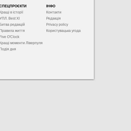
СПЕЦПРОЄКТИ
ІНФО
Кращі в історії
Контакти
УПЛ. Best XІ
Редакція
Битва редакцій
Privacy policy
Правила життя
Користувацька угода
Five O'Clock
Кращі моменти Ліверпуля
Подія дня