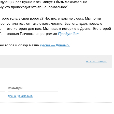
едующий раз нужно в эти минуты быть максимально
у что происходит что-то ненормальное".
трого гола в свои ворота? Честно, я вам не скажу. Мы почти
ропустили гол, он так ломает, честно. Был стандарт, повезло –
о — это история для нас. Мы пишем историю в Десне. Это второй
", — заявил Гитченко в программе
Профутбол.
ео голов и обзор матча
Десна — Динамо.
всі статті автора
КОМАНДИ
Десна
Динамо Київ