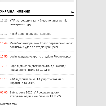
УКРАЇНА. НОВИНИ
19:29
УПЛ затвердила дати й час початку матчів
четвертого туру
17:17
Лівий Берег підписав Челядіна
16:44
Матч Чорноморець — Колос перенесено через
російський удар по стадіону в Одесі
15:50
росія завдала удару по стадіону Чорноморця
12:18
Зоря підписала двох новачків: до команди
приєдналися Італо та Сердюк
10:13
УАФ підтримала УЄФА у протистоянні з
Інфантіно та ФІФА
01:00
Війна, день 1626. У Ярославлі дрони
атакували один з найбільших НПЗ РФ
06 СЕРПНЯ 2026