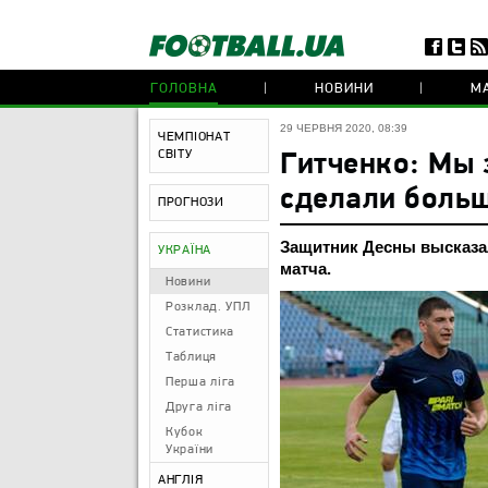
ГОЛОВНА
НОВИНИ
МА
29 ЧЕРВНЯ 2020, 08:39
ЧЕМПІОНАТ
СВІТУ
Гитченко: Мы
сделали боль
ПРОГНОЗИ
Защитник Десны высказа
УКРАЇНА
матча.
Новини
Розклад. УПЛ
Статистика
Таблиця
Перша ліга
Друга ліга
Кубок
України
АНГЛІЯ