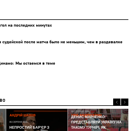
 гол на последних минутах
 судейской после матча было не меньшим, чем в раздевалке
инамо: Мы остаемся в теме
ИВО
05 СЕРПНЯ 2026
АНДРІЙ ШАХОВ
ГЛІБ АНДРУСЕНКО
ДЕНИС МАРЧЕНКО:
ПРЕДСТАВЛЯТИ УКРАЇНУ НА
05 СЕРПНЯ 2026
НЕПРОСТИЙ БАР'ЄР З
ТАКОМУ ТУРНІРІ, ЯК