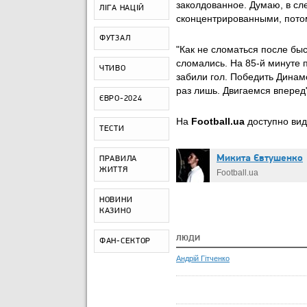
заколдованное. Думаю, в сл
ЛІГА НАЦІЙ
сконцентрированными, потом
ФУТЗАЛ
"Как не сломаться после быс
сломались. На 85-й минуте п
ЧТИВО
забили гол. Победить Динам
раз лишь. Двигаемся вперед
ЄВРО-2024
На
Football.ua
доступно вид
ТЕСТИ
Микита Євтушенко
ПРАВИЛА
ЖИТТЯ
Football.ua
НОВИНИ
КАЗИНО
ЛЮДИ
ФАН-СЕКТОР
Андрій Гітченко