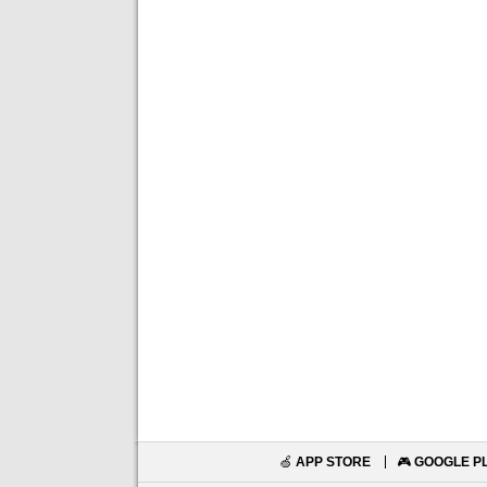
🍏
APP STORE
🎮
GOOGLE P