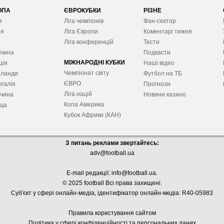
ОПА
ЄВРОКУБКИ
РІЗНЕ
я
Ліга чемпіонів
Фан-сектор
ія
Ліга Європ
и
Коментарі тижня
я
Ліга конференцій
Тести
ччина
Подкасти
МІЖНАРОДНІ КУБКИ
ція
Наші відео
Чемпіонат світу
рланди
Футбол на ТБ
ЄВРО
галія
Прогнози
Ліга націй
ччина
Новини казино
Копа Америка
ща
Кубок Африки (КАН)
З питань реклами звертайтесь:
adv@football.ua
E-mail редакції:
info@football.ua
.
© 2025 football Всі права захищені.
Суб'єкт у сфері онлайн-медіа, і
дентифікатор онлайн-медіа: R40-05983
Правила користування сайтом
Політика у сфері конфіденційності та персональних даних