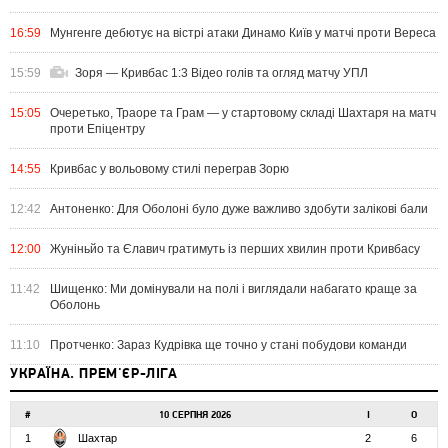
16:59
Мунгенге дебютує на вістрі атаки Динамо Київ у матчі проти Вереса
15:59
Зоря — Кривбас 1:3 Відео голів та огляд матчу УПЛ
15:05
Очеретько, Траоре та Грам — у стартовому складі Шахтаря на матч
проти Епіцентру
14:55
Кривбас у вольовому стилі переграв Зорю
12:42
Антоненко: Для Оболоні було дуже важливо здобути залікові бали
12:00
Жуніньйо та Єлавич гратимуть із перших хвилин проти Кривбасу
11:42
Шищенко: Ми домінували на полі і виглядали набагато краще за
Оболонь
11:10
Протченко: Зараз Кудрівка ще точно у стані побудови команди
УКРАЇНА. ПРЕМ'ЄР-ЛІГА
#
10 СЕРПНЯ 2026
І
О
1
Шахтар
2
6