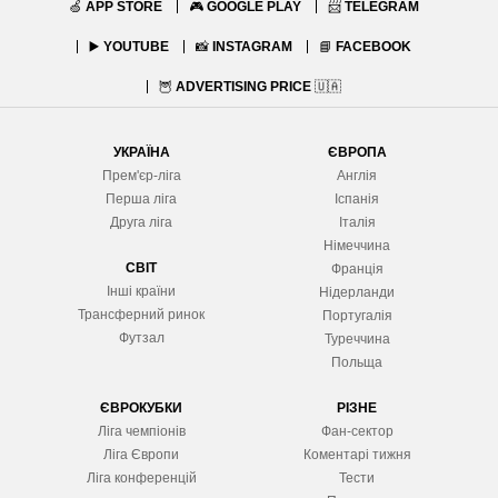
🍏
APP STORE
🎮
GOOGLE PLAY
📨
TELEGRAM
▶️
YOUTUBE
📸
INSTAGRAM
📘
FACEBOOK
🦉
ADVERTISING PRICE
🇺🇦
УКРАЇНА
ЄВРОПА
Прем'єр-ліга
Англія
Перша ліга
Іспанія
Друга ліга
Італія
Німеччина
СВІТ
Франція
Інші країни
Нідерланди
Трансферний ринок
Португалія
Футзал
Туреччина
Польща
ЄВРОКУБКИ
РІЗНЕ
Ліга чемпіонів
Фан-сектор
Ліга Європ
и
Коментарі тижня
Ліга конференцій
Тести