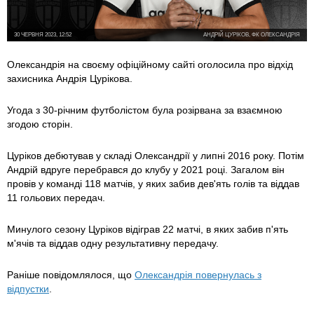
30 ЧЕРВНЯ 2023, 12:52
АНДРІЙ ЦУРІКОВ, ФК ОЛЕКСАНДРІЯ
Олександрія на своєму офіційному сайті оголосила про відхід
захисника Андрія Цурікова.
Угода з 30-річним футболістом була розірвана за взаємною
згодою сторін.
Цуріков дебютував у складі Олександрії у липні 2016 року. Потім
Андрій вдруге перебрався до клубу у 2021 році. Загалом він
провів у команді 118 матчів, у яких забив дев'ять голів та віддав
11 гольових передач.
Минулого сезону Цуріков відіграв 22 матчі, в яких забив п'ять
м'ячів та віддав одну результативну передачу.
Раніше повідомлялося, що
Олександрія повернулась з
відпустки
.