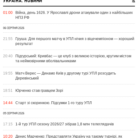
УКРАЇНА. НОВИНИ
01:00
Війна, день 1626. У Ярославлі дрони атакували один з найбільших
НПЗ РФ
06 СЕРПНЯ 2026
21:55
Груша: Для першого матчу в УПЛ нічия з віцечемпіоном — хороший
результат
20:40
Підгурський: Кривбас — це клуб з великою історією, крутим містом
та неймовірними вболівальниками
19:55
Матч Верес — Динамо Київ у другому турі УПЛ розсудить
Деревінський
18:51
Юрченко став гравцем Зорі
14:44
Старт зі скоринкою. Підсумки 1-го туру УПЛ
05 СЕРПНЯ 2026
17:15
1-й тур УПЛ сезону 2026/27 зібрав 1,8 млн телеглядачів
10:20
Денис Марченко: Представляти Україну на такому турнірі, як