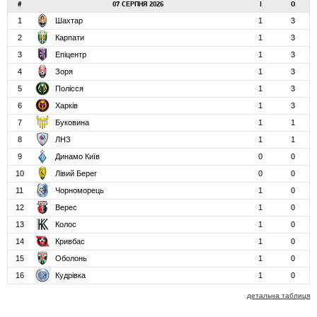
#
07 СЕРПНЯ 2026
І
О
1
Шахтар
1
3
2
Карпати
1
3
3
Епіцентр
1
3
4
Зоря
1
3
5
Полісся
1
3
6
Харків
1
3
7
Буковина
1
1
8
ЛНЗ
1
1
9
Динамо Київ
0
0
10
Лівий Берег
0
0
11
Чорноморець
1
0
12
Верес
1
0
13
Колос
1
0
14
Кривбас
1
0
15
Оболонь
1
0
16
Кудрівка
1
0
детальна таблиця