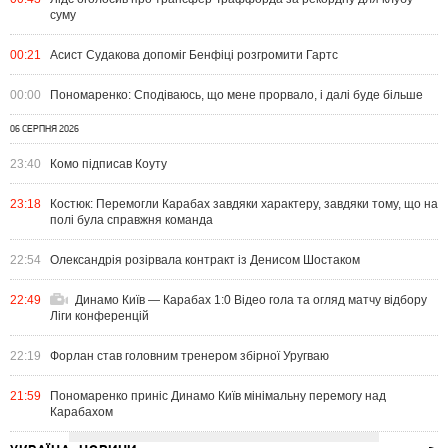
суму
00:21
Асист Судакова допоміг Бенфіці розгромити Гартс
00:00
Пономаренко: Сподіваюсь, що мене прорвало, і далі буде більше
06 СЕРПНЯ 2026
23:40
Комо підписав Коуту
23:18
Костюк: Перемогли Карабах завдяки характеру, завдяки тому, що на
полі була справжня команда
22:54
Олександрія розірвала контракт із Денисом Шостаком
22:49
Динамо Київ — Карабах 1:0 Відео гола та огляд матчу відбору
Ліги конференцій
22:19
Форлан став головним тренером збірної Уругваю
21:59
Пономаренко приніс Динамо Київ мінімальну перемогу над
Карабахом