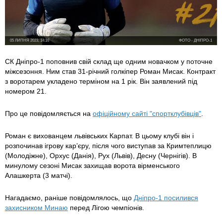
05 ЛИПНЯ 2023, 14:16
ФОТО - ДНІПРО-1
СК Дніпро-1 поповнив свій склад ще одним новачком у поточне
міжсезоння. Ним став 31-річний голкіпер Роман Мисак. Контракт
з воротарем укладено терміном на 1 рік. Він заявлений під
номером 21.
Про це повідомляється на
офіційному сайті "спортклубівців"
.
Роман є вихованцем львівських Карпат. В цьому клубі він і
розпочинав ігрову кар’єру, після чого виступав за Кримтеплицю
(Молодіжне), Орхус (Данія), Рух (Львів), Десну (Чернігів). В
минулому сезоні Мисак захищав ворота вірменського
Алашкерта (3 матчі).
Нагадаємо, раніше повідомлялось, що
Дніпро-1 посилився
захисником Минаю
перед Лігою чемпіонів.