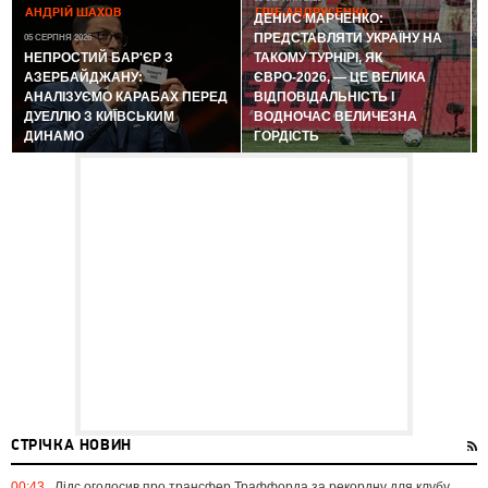
АНДРІЙ ШАХОВ
ГЛІБ АНДРУСЕНКО
ДЕНИС МАРЧЕНКО:
ПРЕДСТАВЛЯТИ УКРАЇНУ НА
05 СЕРПНЯ 2026
0
НЕПРОСТИЙ БАР'ЄР З
ТАКОМУ ТУРНІРІ, ЯК
АЗЕРБАЙДЖАНУ:
ЄВРО-2026, — ЦЕ ВЕЛИКА
АНАЛІЗУЄМО КАРАБАХ ПЕРЕД
ВІДПОВІДАЛЬНІСТЬ І
ДУЕЛЛЮ З КИЇВСЬКИМ
ВОДНОЧАС ВЕЛИЧЕЗНА
ДИНАМО
ГОРДІСТЬ
СТРІЧКА НОВИН
00:43
Лідс оголосив про трансфер Траффорда за рекордну для клубу