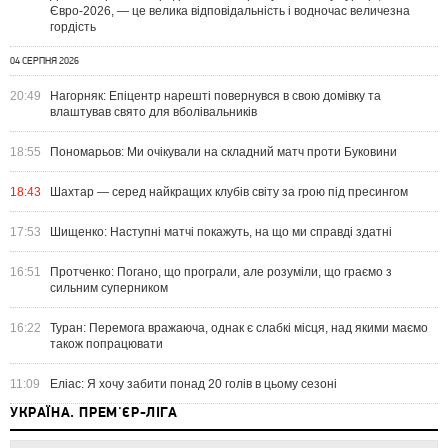
Євро-2026, — це велика відповідальність і водночас величезна
гордість
04 СЕРПНЯ 2026
20:49
Нагорняк: Епіцентр нарешті повернувся в свою домівку та
влаштував свято для вболівальників
18:55
Пономарьов: Ми очікували на складний матч проти Буковини
18:43
Шахтар — серед найкращих клубів світу за грою під пресингом
17:53
Шищенко: Наступні матчі покажуть, на що ми справді здатні
16:51
Протченко: Погано, що програли, але розуміли, що граємо з
сильним суперником
16:22
Туран: Перемога вражаюча, однак є слабкі місця, над якими маємо
також попрацювати
11:09
Еліас: Я хочу забити понад 20 голів в цьому сезоні
УКРАЇНА. ПРЕМ'ЄР-ЛІГА