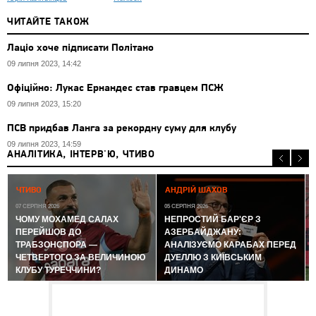
ЧИТАЙТЕ ТАКОЖ
Лаціо хоче підписати Політано
09 липня 2023, 14:42
Офіційно: Лукас Ернандес став гравцем ПСЖ
09 липня 2023, 15:20
ПСВ придбав Ланга за рекордну суму для клубу
09 липня 2023, 14:59
АНАЛІТИКА, ІНТЕРВ'Ю, ЧТИВО
0
ЧТИВО
АНДРІЙ ШАХОВ
07 СЕРПНЯ 2026
05 СЕРПНЯ 2026
ЧОМУ МОХАМЕД САЛАХ
НЕПРОСТИЙ БАР'ЄР З
ПЕРЕЙШОВ ДО
АЗЕРБАЙДЖАНУ:
ТРАБЗОНСПОРА —
АНАЛІЗУЄМО КАРАБАХ ПЕРЕД
ЧЕТВЕРТОГО ЗА ВЕЛИЧИНОЮ
ДУЕЛЛЮ З КИЇВСЬКИМ
КЛУБУ ТУРЕЧЧИНИ?
ДИНАМО