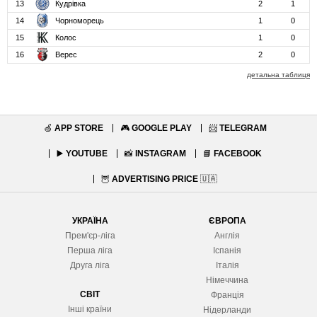
13
Кудрівка
2
1
14
Чорноморець
1
0
15
Колос
1
0
16
Верес
2
0
детальна таблиця
🍏
APP STORE
🎮
GOOGLE PLAY
📨
TELEGRAM
▶️
YOUTUBE
📸
INSTAGRAM
📘
FACEBOOK
🦉
ADVERTISING PRICE
🇺🇦
УКРАЇНА
ЄВРОПА
Прем'єр-ліга
Англія
Перша ліга
Іспанія
Друга ліга
Італія
Німеччина
СВІТ
Франція
Інші країни
Нідерланди