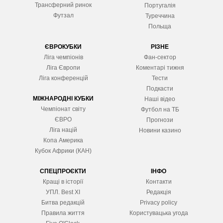
Трансферний ринок
Португалія
Футзал
Туреччина
Польща
ЄВРОКУБКИ
РІЗНЕ
Ліга чемпіонів
Фан-сектор
Ліга Європ
и
Коментарі тижня
Ліга конференцій
Тести
Подкасти
МІЖНАРОДНІ КУБКИ
Наші відео
Чемпіонат світу
Футбол на ТБ
ЄВРО
Прогнози
Ліга націй
Новини казино
Копа Америка
Кубок Африки (КАН)
СПЕЦПРОЄКТИ
ІНФО
Кращі в історії
Контакти
УПЛ. Best XІ
Редакція
Битва редакцій
Privacy policy
Правила життя
Користувацька угода