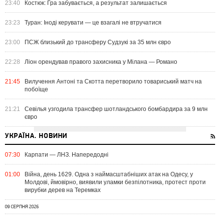
23:40
Костюк: Гра забувається, а результат залишається
23:23
Туран: Іноді керувати — це взагалі не втручатися
23:00
ПСЖ близький до трансферу Судзукі за 35 млн євро
22:28
Ліон орендував правого захисника у Мілана — Романо
21:45
Вилучення Антоні та Скотта перетворило товариський матч на
побоїще
21:21
Севілья узгодила трансфер шотландського бомбардира за 9 млн
євро
УКРАЇНА. НОВИНИ
07:30
Карпати — ЛНЗ. Напередодні
01:00
Війна, день 1629. Одна з наймасштабніших атак на Одесу, у
Молдові, ймовірно, виявили уламки безпілотника, протест проти
вирубки дерев на Теремках
09 СЕРПНЯ 2026