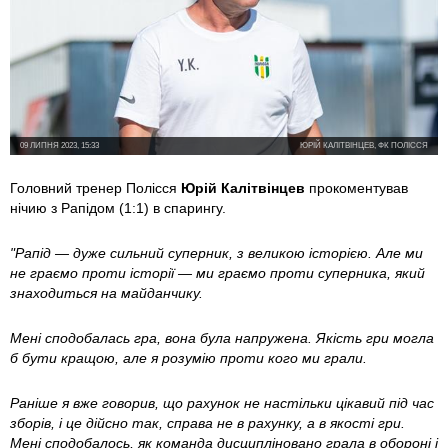
09 ЛИПНЯ 2023, 15:33
ЮРІЙ КАЛІТВІНЦЕВ, ФК ПОЛІССЯ
Головний тренер Полісся
Юрій Калітвінцев
прокоментував
нічию з Рапідом (1:1) в спарингу.
"Рапід — дуже сильний суперник, з великою історією. Але ми
не граємо проти історії — ми граємо проти суперника, який
знаходиться на майданчику.
Мені сподобалась гра, вона була напружена. Якість гри могла
б бути кращою, але я розумію проти кого ми грали.
Раніше я вже говорив, що рахунок не настільки цікавий під час
зборів, і це дійсно так, справа не в рахунку, а в якості гри.
Мені сподобалось, як команда дисципліновано грала в обороні і