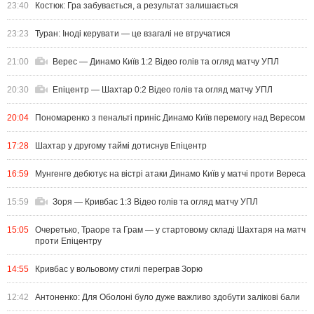
23:40
Костюк: Гра забувається, а результат залишається
23:23
Туран: Іноді керувати — це взагалі не втручатися
21:00
Верес — Динамо Київ 1:2 Відео голів та огляд матчу УПЛ
20:30
Епіцентр — Шахтар 0:2 Відео голів та огляд матчу УПЛ
20:04
Пономаренко з пенальті приніс Динамо Київ перемогу над Вересом
17:28
Шахтар у другому таймі дотиснув Епіцентр
16:59
Мунгенге дебютує на вістрі атаки Динамо Київ у матчі проти Вереса
15:59
Зоря — Кривбас 1:3 Відео голів та огляд матчу УПЛ
15:05
Очеретько, Траоре та Грам — у стартовому складі Шахтаря на матч
проти Епіцентру
14:55
Кривбас у вольовому стилі переграв Зорю
12:42
Антоненко: Для Оболоні було дуже важливо здобути залікові бали