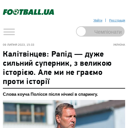
Увійти
Реєстрація
09 ЛИПНЯ 2023, 15:33
УКРАЇНА
Калітвінцев: Рапід — дуже
сильний суперник, з великою
історією. Але ми не граємо
проти історії
Слова коуча Полісся після нічиєї в спарингу.