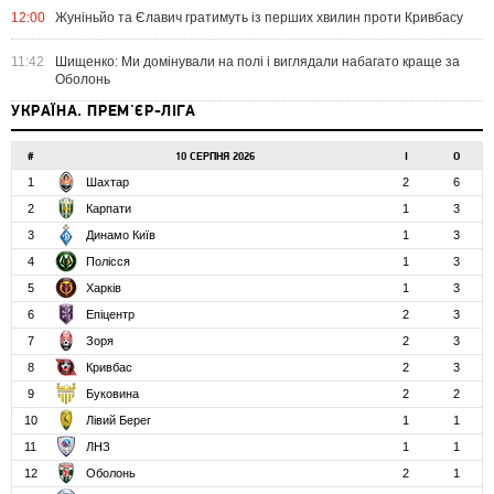
12:00
Жуніньйо та Єлавич гратимуть із перших хвилин проти Кривбасу
11:42
Шищенко: Ми домінували на полі і виглядали набагато краще за
Оболонь
УКРАЇНА. ПРЕМ'ЄР-ЛІГА
#
10 СЕРПНЯ 2026
І
О
1
Шахтар
2
6
2
Карпати
1
3
3
Динамо Київ
1
3
4
Полісся
1
3
5
Харків
1
3
6
Епіцентр
2
3
7
Зоря
2
3
8
Кривбас
2
3
9
Буковина
2
2
10
Лівий Берег
1
1
11
ЛНЗ
1
1
12
Оболонь
2
1