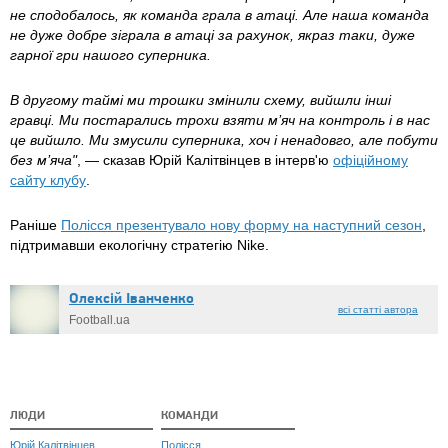
не сподобалось, як команда грала в атаці. Але наша команда
не дуже добре зіграла в атаці за рахунок, якраз таки, дуже
гарної гри нашого суперника.
В другому таймі ми трошки змінили схему, вийшли інші
гравці. Ми постарались трохи взяти м’яч на контроль і в нас
це вийшло. Ми змусили суперника, хоч і ненадовго, але побути
без м’яча"
, — сказав Юрій Калітвінцев в інтерв'ю
офіційному
сайту клубу
.
Раніше
Полісся презентувало нову форму на наступний сезон
,
підтримавши екологічну стратегію Nike.
Олексій Іванченко
всі статті автора
Football.ua
ЛЮДИ
КОМАНДИ
Юрій Калітвінцев
Полісся