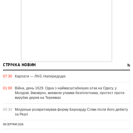
СТРІЧКА НОВИН
07:30
Карпати — ЛНЗ. Напередодні
01:00
Війна, день 1629. Одна з наймасштабніших атак на Одесу, у
Молдові, ймовірно, виявили уламки безпілотника, протест проти
вирубки дерев на Теремках
00:30
Моурінью розкритикував форму Бернарду Сілви після його дебюту
за Реал
09 СЕРПНЯ 2026