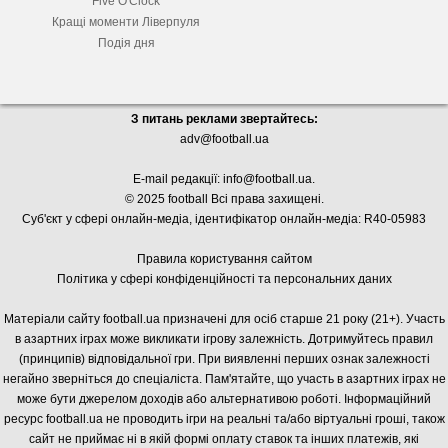
Five O'Clock
Кращі моменти Ліверпуля
Подія дня
З питань реклами звертайтесь:
adv@football.ua
E-mail редакції:
info@football.ua
.
© 2025 football Всі права захищені.
Суб'єкт у сфері онлайн-медіа, і
дентифікатор онлайн-медіа: R40-05983
Правила користування сайтом
Політика у сфері конфіденційності та персональних даних
Матеріали сайту football.ua призначені для осіб старше 21 року (21+). Участь
в азартних іграх може викликати ігрову залежність. Дотримуйтесь правил
(принципів) відповідальної гри. При виявленні перших ознак залежності
негайно зверніться до спеціаліста. Пам'ятайте, що участь в азартних іграх не
може бути джерелом доходів або альтернативою роботі. Інформаційний
ресурс football.ua не проводить ігри на реальні та/або віртуальні гроші, також
сайт не приймає ні в якій формі оплату ставок та інших платежів, які