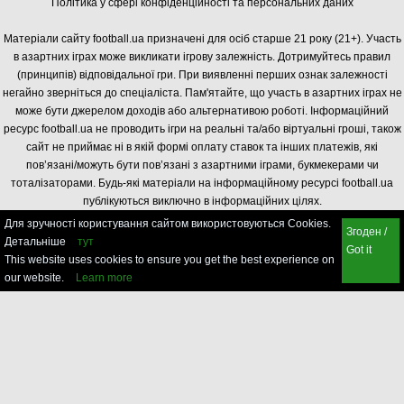
Політика у сфері конфіденційності та персональних даних
Матеріали сайту football.ua призначені для осіб старше 21 року (21+). Участь
в азартних іграх може викликати ігрову залежність. Дотримуйтесь правил
(принципів) відповідальної гри. При виявленні перших ознак залежності
негайно зверніться до спеціаліста. Пам'ятайте, що участь в азартних іграх не
може бути джерелом доходів або альтернативою роботі. Інформаційний
ресурс football.ua не проводить ігри на реальні та/або віртуальні гроші, також
сайт не приймає ні в якій формі оплату ставок та інших платежів, які
пов’язані/можуть бути пов’язані з азартними іграми, букмекерами чи
тоталізаторами. Будь-які матеріали на інформаційному ресурсі football.ua
публікуються виключно в інформаційних цілях.
Для зручності користування сайтом використовуються Cookies.
Згоден /
Детальніше
тут
Got it
This website uses cookies to ensure you get the best experience on
our website.
Learn more