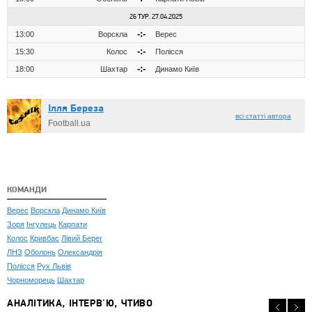
26 ТУР. 27.04.2025
-:-
13:00
Ворскла
Верес
-:-
15:30
Колос
Полісся
-:-
18:00
Шахтар
Динамо Київ
Ілля Береза
всі статті автора
Football.ua
КОМАНДИ
Верес
Ворскла
Динамо Київ
Зоря
Інгулець
Карпати
Колос
Кривбас
Лівий Берег
ЛНЗ
Оболонь
Олександрія
Полісся
Рух Львів
Чорноморець
Шахтар
АНАЛІТИКА, ІНТЕРВ'Ю, ЧТИВО