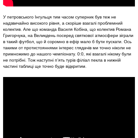
У петровського Інгульця тим часом суперник був теж не
надзвичайно високого рівня, а скоріше взагалі проблемний
колектив. Але що команда Василя Кобіна, що колектив Романа
Григорчука, на Великдень посеред святкової атмосфери зіграли
в такий футбол, що й соромно в ефір мало б бути пускати. Ось
такими от протистояннями інтерес глядачів ми точно ніколи не
примножимо до нашого чемпіонату. 0:0, які взагалі нікому були
не потрібні. Тож наступні п’ять турів філіал пекла в нижній
частині таблиці ще точно буде відкритим.