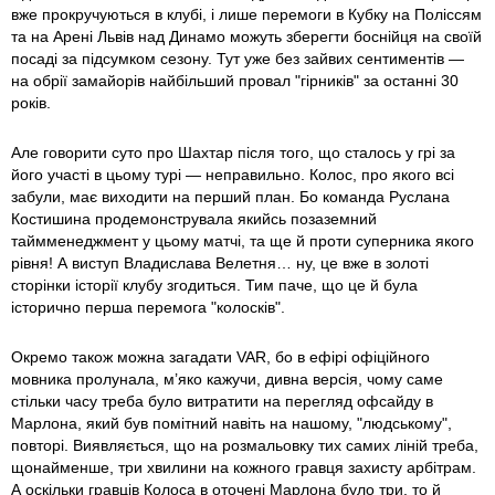
вже прокручуються в клубі, і лише перемоги в Кубку на Поліссям
та на Арені Львів над Динамо можуть зберегти боснійця на своїй
посаді за підсумком сезону. Тут уже без зайвих сентиментів —
на обрії замайорів найбільший провал "гірників" за останні 30
років.
Але говорити суто про Шахтар після того, що сталось у грі за
його участі в цьому турі — неправильно. Колос, про якого всі
забули, має виходити на перший план. Бо команда Руслана
Костишина продемонструвала якийсь позаземний
таймменеджмент у цьому матчі, та ще й проти суперника якого
рівня! А виступ Владислава Велетня… ну, це вже в золоті
сторінки історії клубу згодиться. Тим паче, що це й була
історично перша перемога "колосків".
Окремо також можна загадати VAR, бо в ефірі офіційного
мовника пролунала, м’яко кажучи, дивна версія, чому саме
стільки часу треба було витратити на перегляд офсайду в
Марлона, який був помітний навіть на нашому, "людському",
повторі. Виявляється, що на розмальовку тих самих ліній треба,
щонайменше, три хвилини на кожного гравця захисту арбітрам.
А оскільки гравців Колоса в оточені Марлона було три, то й