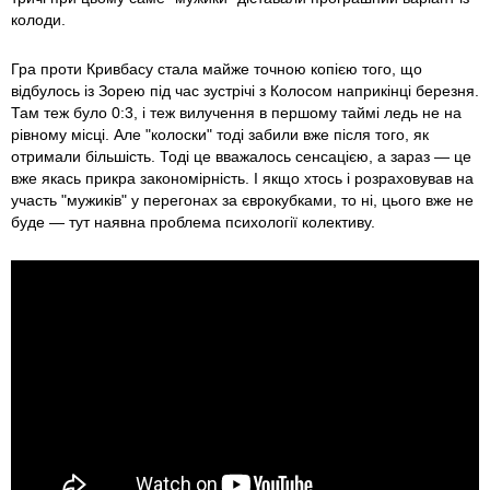
колоди.
Гра проти Кривбасу стала майже точною копією того, що
відбулось із Зорею під час зустрічі з Колосом наприкінці березня.
Там теж було 0:3, і теж вилучення в першому таймі ледь не на
рівному місці. Але "колоски" тоді забили вже після того, як
отримали більшість. Тоді це вважалось сенсацією, а зараз — це
вже якась прикра закономірність. І якщо хтось і розраховував на
участь "мужиків" у перегонах за єврокубками, то ні, цього вже не
буде — тут наявна проблема психології колективу.