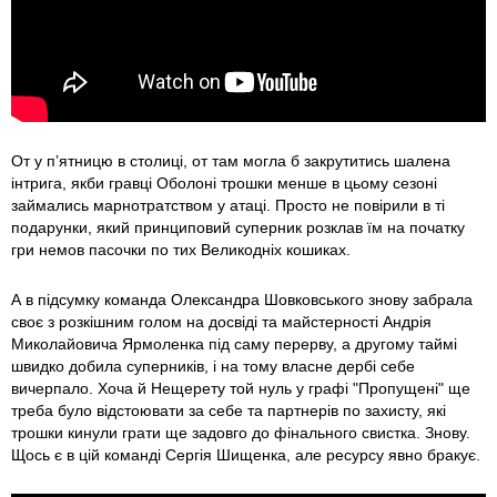
От у п’ятницю в столиці, от там могла б закрутитись шалена
інтрига, якби гравці Оболоні трошки менше в цьому сезоні
займались марнотратством у атаці. Просто не повірили в ті
подарунки, який принциповий суперник розклав їм на початку
гри немов пасочки по тих Великодніх кошиках.
А в підсумку команда Олександра Шовковського знову забрала
своє з розкішним голом на досвіді та майстерності Андрія
Миколайовича Ярмоленка під саму перерву, а другому таймі
швидко добила суперників, і на тому власне дербі себе
вичерпало. Хоча й Нещерету той нуль у графі "Пропущені" ще
треба було відстоювати за себе та партнерів по захисту, які
трошки кинули грати ще задовго до фінального свистка. Знову.
Щось є в цій команді Сергія Шищенка, але ресурсу явно бракує.