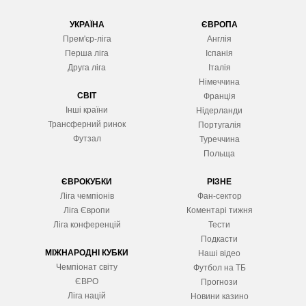
УКРАЇНА
ЄВРОПА
Прем'єр-ліга
Англія
Перша ліга
Іспанія
Друга ліга
Італія
Німеччина
СВІТ
Франція
Інші країни
Нідерланди
Трансферний ринок
Португалія
Футзал
Туреччина
Польща
ЄВРОКУБКИ
РІЗНЕ
Ліга чемпіонів
Фан-сектор
Ліга Європ
и
Коментарі тижня
Ліга конференцій
Тести
Подкасти
МІЖНАРОДНІ КУБКИ
Наші відео
Чемпіонат світу
Футбол на ТБ
ЄВРО
Прогнози
Ліга націй
Новини казино