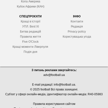
Копа Америка
Кубок Африки (КАН)
СПЕЦПРОЄКТИ
ІНФО
Кращі в історії
Контакти
УПЛ. Best XІ
Редакція
Битва редакцій
Privacy policy
Правила життя
Користувацька угода
Five O'Clock
Кращі моменти Ліверпуля
Подія дня
З питань реклами звертайтесь:
adv@football.ua
E-mail редакції:
info@football.ua
.
© 2025 football Всі права захищені.
Суб'єкт у сфері онлайн-медіа, і
дентифікатор онлайн-медіа: R40-05983
Правила користування сайтом