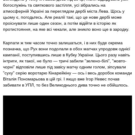
богослужінь та святкового застілля, усі зібрались на
атмосферній Україні за переглядом дербі міста Лева. Щось у
цьому є, погодьтесь. Але реалії такі, що це нове дербі може
проіснувати лише один сезон, а потім відійти в історію як
протистояння, на яке всі чекали, але зникло воно ще в зародку.
Карпати ж тим часом точно залишаться, і в них буде окрема
позначка, що Рух вони подолали в обох матчах упродовж однієї
кампанії, поступившись лише в Кубку України. Цього разу навіть
інтриги, як такої, не було — тричі забили "зелено-білі", "жовто-
чорні" відповіли лише під завісу матчу одним голом, зіпсували
"суху" серію воротарю Кінарейкіну — ось і весь доробок команди
Віталія Пономарьова в цій грі. І якщо вже Ігор Невес почав
забивати в УПЛ, то без Великоднього дива точно не обійшлось.