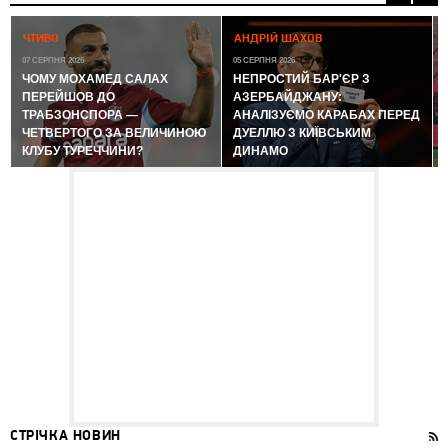
0
ЧТИВО
АНДРІЙ ШАХОВ
07 СЕРПНЯ 2026
05 СЕРПНЯ 2026
ЧОМУ МОХАМЕД САЛАХ
НЕПРОСТИЙ БАР'ЄР З
ПЕРЕЙШОВ ДО
АЗЕРБАЙДЖАНУ:
ТРАБЗОНСПОРА —
АНАЛІЗУЄМО КАРАБАХ ПЕРЕД
ЧЕТВЕРТОГО ЗА ВЕЛИЧИНОЮ
ДУЕЛЛЮ З КИЇВСЬКИМ
КЛУБУ ТУРЕЧЧИНИ?
ДИНАМО
СТРІЧКА НОВИН