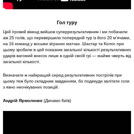
Гол туру
Цей ігровий вікенд вийшов суперрезультативним і ми побачили
аж 25 голів, що перевершило попередній тур із його 20 м’ячами,
на 16 команд у восьми зіграних матчах. Шахтар та Колос при
цьому зробили в цей показник загальної кількості результативних
ударів вагомий внесок лише в одній своїй грі — майже чверть від
загальної кількості.
Визначати ж найкращий серед результативних пострілів при
цьому теж було складним завданням, бо подекуди залітати голи
з явно неочікуваних позицій.
Андрій Ярмоленко
(Динамо Київ)