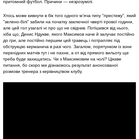
притомний футбол. Причини — незрозумілі.
Хтось може кивнути в бік того одного м’яча типу "престижу", який
"зелено-білі" забили на початку заключної чверті ігрової години,
але цей гол узагалі ні про що не свідчив. Потішився від нього,
хіба що, Денис Ндукве, якого Максимов наче й залучає постійно
до гри, але постійно першим цей гравець і потрапляє під
обструкцію керманича в разі чого. Загалом, порятунком із зони
перехідних матчів тут і не пахне, а от від прямого вильоту ще
треба буде захищатись. Чи з Максимовим на чолі? Цікаве
питання, бо скоро ми дізнаємось результат анонсованої
розмови тренера з керівництвом клубу.