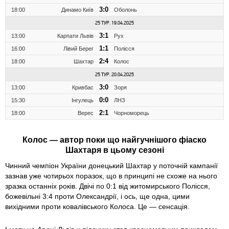
3:0
18:00
Динамо Київ
Оболонь
25 ТУР. 19.04.2025
3:1
13:00
Карпати Львів
Рух
1:1
16:00
Лівий Берег
Полісся
2:4
18:00
Шахтар
Колос
25 ТУР. 20.04.2025
3:0
13:00
Кривбас
Зоря
0:0
15:30
Інгулець
ЛНЗ
2:1
18:00
Верес
Чорноморець
Колос — автор поки що найгучнішого фіаско
Шахтаря в цьому сезоні
Чинний чемпіон України донецький Шахтар у поточній кампанії
зазнав уже чотирьох поразок, що в принципі не схоже на нього
зразка останніх років. Двічі по 0:1 від житомирського Полісся,
божевільні 3:4 проти Олександрії, і ось, ще одна, цими
вихідними проти ковалівського Колоса. Це — сенсація.