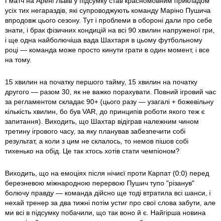
І матч на Арені Львів у підсумку став красномовним прикладом
усіх тих негараздів, які супроводжують команду Маріно Пушича
впродовж цього сезону. Тут і проблеми в обороні дали про себе
знати, і брак фізичних кондицій на всі 90 хвилин напруженої гри,
і ще одна найболючіша вада Шахтаря в цьому футбольному
році — команда може просто кинути грати в один момент, і все
на тому.
15 хвилин на початку першого тайму, 15 хвилин на початку
другого — разом 30, як не важко порахувати. Повний ігровий час
за регламентом складає 90+ (цього разу — узагалі + божевільну
кількість хвилин, бо був VAR, до принципів роботи якого теж є
запитання). Виходить, що Шахтар відіграв належним чином
третину ігрового часу, за яку планував забезпечити собі
результат, а коли з цим не склалось, то немов пішов собі
тихенько на обід. Це так хтось хотів стати чемпіоном?
Виходить, що на емоціях після нічиєї проти Карпат (0:0) перед
березневою міжнародною перервою Пушич тупо "різанув"
болючу правду — команда дійсно ще тоді втратила всі шанси, і
нехай тренер за два тижні потім устиг про свої слова забути, але
ми всі в підсумку побачили, що так воно й є. Найгірша новина