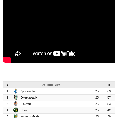
#
21 КВІТНЯ 2025
І
О
1
Динамо Київ
25
63
2
Олександрія
25
57
3
Шахтар
25
53
4
Полісся
25
42
5
Карпати Львів
25
39