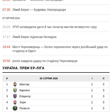
07:30
Лівий Берег — Кудрівка. Напередодні
07 СЕРПНЯ 2026
19:29
УПЛ затвердила дати й час початку матчів четвертого туру
17:17
Лівий Берег підписав Челядіна
16:44
Матч Чорноморець — Колос перенесено через російський удар по
стадіону в Одесі
15:50
росія завдала удару по стадіону Чорноморця
УКРАЇНА. ПРЕМ'ЄР-ЛІГА
#
08 СЕРПНЯ 2026
І
О
1
Шахтар
1
3
2
Карпати
1
3
3
Епіцентр
1
3
4
Зоря
1
3
5
Полісся
1
3