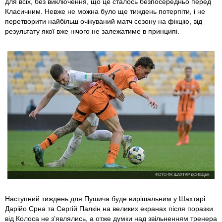
для всіх, без виключення, що це сталось безпосередньо перед
Класичним. Невже не можна було ще тиждень потерпіти, і не
перетворити найбільш очікуваний матч сезону на фікцію, від
результату якої вже нічого не залежатиме в принципі.
ФОТО ФК ШАХТАР ДОНЕЦЬК
Наступний тиждень для Пушича буде вирішальним у Шахтарі.
Дарійо Срна та Сергій Палкін на великих екранах після поразки
від Колоса не з’являлись, а отже думки над звільненням тренера