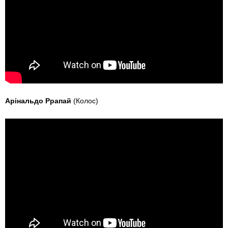
Арінальдо Ррапай
(Колос)