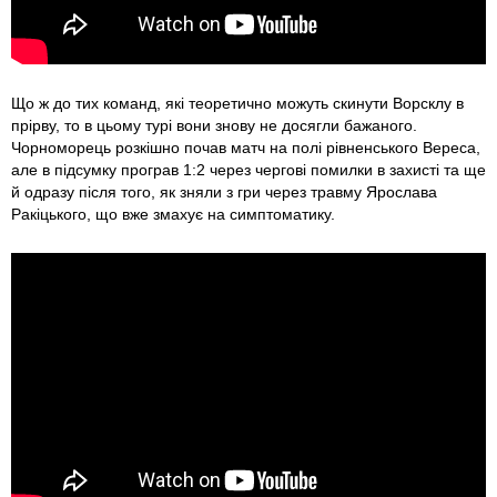
Що ж до тих команд, які теоретично можуть скинути Ворсклу в
прірву, то в цьому турі вони знову не досягли бажаного.
Чорноморець розкішно почав матч на полі рівненського Вереса,
але в підсумку програв 1:2 через чергові помилки в захисті та ще
й одразу після того, як зняли з гри через травму Ярослава
Ракіцького, що вже змахує на симптоматику.