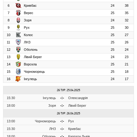
6
Кривбас
24
38
7
Верес
25
35
8
Зоря
24
32
9
Рух
25
30
10
Колос
25
27
11
ЛНЗ
25
26
12
Оболонь
25
24
13
Лівий Берег
24
23
14
Ворскла
25
21
15
Чорноморець
25
18
16
Інгулець
24
17
26 ТУР. 25.04.2025
-:-
15:30
Інгулець
Олександрія
-:-
18:00
Зоря
Лівий Берег
26 ТУР. 26.04.2025
-:-
13:00
Чорноморець
Рух
-:-
15:30
ЛНЗ
Кривбас
-:-
18:00
Оболонь
Карпати Львів