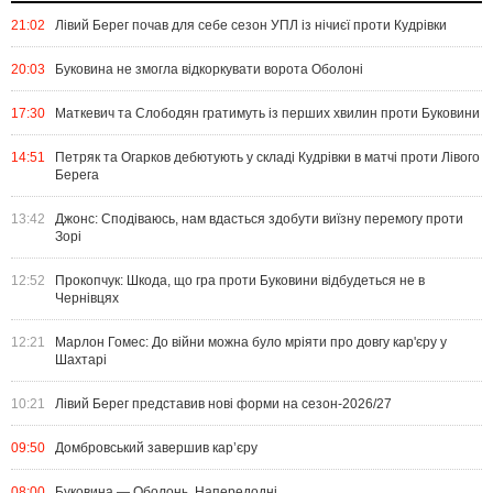
21:02
Лівий Берег почав для себе сезон УПЛ із нічиєї проти Кудрівки
20:03
Буковина не змогла відкоркувати ворота Оболоні
17:30
Маткевич та Слободян гратимуть із перших хвилин проти Буковини
14:51
Петряк та Огарков дебютують у складі Кудрівки в матчі проти Лівого
Берега
13:42
Джонс: Сподіваюсь, нам вдасться здобути виїзну перемогу проти
Зорі
12:52
Прокопчук: Шкода, що гра проти Буковини відбудеться не в
Чернівцях
12:21
Марлон Гомес: До війни можна було мріяти про довгу кар'єру у
Шахтарі
10:21
Лівий Берег представив нові форми на сезон-2026/27
09:50
Домбровський завершив кар’єру
08:00
Буковина — Оболонь. Напередодні