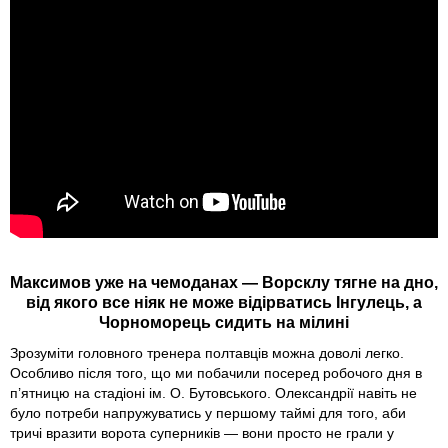
Максимов уже на чемоданах — Ворсклу тягне на дно,
від якого все ніяк не може відірватись Інгулець, а
Чорноморець сидить на мілині
Зрозуміти головного тренера полтавців можна доволі легко.
Особливо після того, що ми побачили посеред робочого дня в
п’ятницю на стадіоні ім. О. Бутовського. Олександрії навіть не
було потреби напружуватись у першому таймі для того, аби
тричі вразити ворота суперників — вони просто не грали у