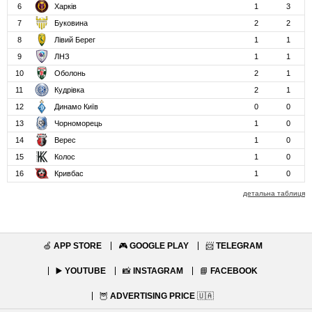
6
Харків
1
3
7
Буковина
2
2
8
Лівий Берег
1
1
9
ЛНЗ
1
1
10
Оболонь
2
1
11
Кудрівка
2
1
12
Динамо Київ
0
0
13
Чорноморець
1
0
14
Верес
1
0
15
Колос
1
0
16
Кривбас
1
0
детальна таблиця
🍏
APP STORE
🎮
GOOGLE PLAY
📨
TELEGRAM
▶️
YOUTUBE
📸
INSTAGRAM
📘
FACEBOOK
🦉
ADVERTISING PRICE
🇺🇦