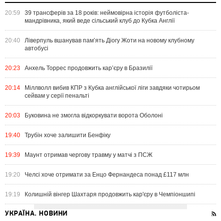
20:59
39 трансферів за 18 років: неймовірна історія футболіста-
мандрівника, який веде сільський клуб до Кубка Англії
20:40
Ліверпуль вшанував пам’ять Діогу Жоти на новому клубному
автобусі
20:23
Анхель Торрес продовжить кар’єру в Бразилії
20:14
Міллволл вибив КПР з Кубка англійської ліги завдяки чотирьом
сейвам у серії пенальті
20:03
Буковина не змогла відкоркувати ворота Оболоні
19:40
Трубін хоче залишити Бенфіку
19:39
Маунт отримав чергову травму у матчі з ПСЖ
19:20
Челсі хоче отримати за Енцо Фернандеса понад £117 млн
19:19
Колишній вінгер Шахтаря продовжить кар'єру в Чемпіоншипі
УКРАЇНА. НОВИНИ