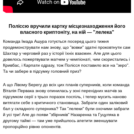
Поліссю вручили картку місцезнаходження його
власного криптоніту, на ній — "лелека"
Команда Імада Ашура готується посеред цього тижня
продемонструвати нам знову, що "вовки" здатні проковтнути сам
Шахтар у черговий раз у історії їхніх взаємин. Але для цього
довелось пожертвувати матчем у чемпіонаті, чим скористались і
Кривбас, і Карпати одразу, тож Полісся поставило все на "зеро".
Та чи забере в підсумку головний приз?
А що Лівому Берегу до всіх цих планів суперників, коли команда
Віталія Первака знову опинилась у зоні перехідних матчів за
підсумком серії з трьох поразок поспіль, і тепер мусить наново
витягати себе з критичного становища. Забрати один заліковий
бал у складного суперника? Так "лелеки" були охочими забрати
й усі три! Але до появи "збірників" Назаренка та Гуцуляка в
другому таймі — там уже прийшлось апетити зменшувати
пропорційно рівню опонентів.