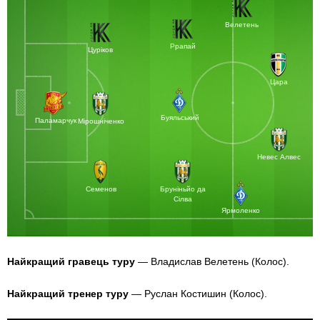
Велетень
Ррапай
Цуріков
Цара
Буяльський
Паламарчук
Мірошніченко
Невес Алвес
Бруніньйо да
Семенов
Сілва
Ярмоленко
Найкращий гравець туру
— Владислав Велетень (Колос).
Найкращий тренер туру
— Руслан Костишин (Колос).