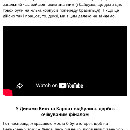
загальний час вийшов таким значним (і байдуже, що два з цих
трьох були на кілька корпусів попереду бразильця). Якщо це
дійсно так і працює, то, друзі, ми з цим далеко не зайдемо.
У Динамо Київ та Карпат відбулись дербі з
очікуваним фіналом
І от насправді ж красивою могла б бути історія, щоб на
Великдень у тому ж Львові десь під вечір, після відвідувань усіх