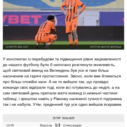
21 КВІТНЯ 2025, 14:27
ФОТО ФК ШАХТАР ДОНЕЦЬК
У конспектах із перебудови та підвищення рівня зацікавленості
до нашого футболу було б непогано розглянути можливість,
щоб святковий вікенд на Великдень був усе ж таки більш
насиченим на гарячі протистояння. Звісно, коли вже йтиметься
про більш спокійні часи. А не то вийшло так, що провідні
команди своє відіграли тоді, коли всі готувались до неділі, а на
сам святковий день припали матчі команд із нижньої частини
таблиці, і зрештою навіть у Рівному належної гучності підтримка
так і не набула. Утім, триденний тур усе одно вийшов яскравим.
25 ТУР. 18.04.2025
1:3
14:05
Ворскла
Олександрія