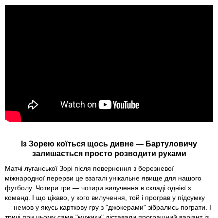
Із Зорею коїться щось дивне — Бартуловичу
залишається просто розводити руками
Матчі луганської Зорі після повернення з березневої
міжнародної перерви це взагалі унікальне явище для нашого
футболу. Чотири гри — чотири вилучення в складі однієї з
команд. І що цікаво, у кого вилучення, той і програв у підсумку
— немов у якусь карткову гру з "джокерами" зібрались пограти. І
тричі при цьому саме "мужики" діставали програшний варіант із