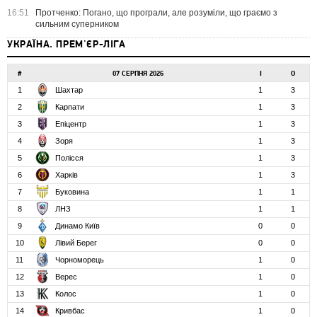
16:51
Протченко: Погано, що програли, але розуміли, що граємо з
сильним суперником
УКРАЇНА. ПРЕМ'ЄР-ЛІГА
#
07 СЕРПНЯ 2026
І
О
1
Шахтар
1
3
2
Карпати
1
3
3
Епіцентр
1
3
4
Зоря
1
3
5
Полісся
1
3
6
Харків
1
3
7
Буковина
1
1
8
ЛНЗ
1
1
9
Динамо Київ
0
0
10
Лівий Берег
0
0
11
Чорноморець
1
0
12
Верес
1
0
13
Колос
1
0
14
Кривбас
1
0