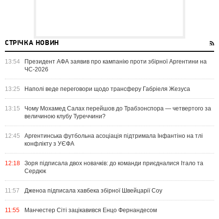
СТРІЧКА НОВИН
13:54
Президент АФА заявив про кампанію проти збірної Аргентини на
ЧС-2026
13:25
Наполі веде переговори щодо трансферу Габріеля Жезуса
13:15
Чому Мохамед Салах перейшов до Трабзонспора — четвертого за
величиною клубу Туреччини?
12:45
Аргентинська футбольна асоціація підтримала Інфантіно на тлі
конфлікту з УЄФА
12:18
Зоря підписала двох новачків: до команди приєдналися Італо та
Сердюк
11:57
Дженоа підписала хавбека збірної Швейцарії Соу
11:55
Манчестер Сіті зацікавився Енцо Фернандесом