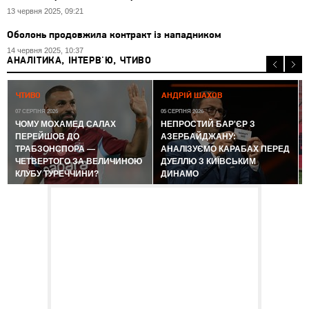
13 червня 2025, 09:21
Оболонь продовжила контракт із нападником
14 червня 2025, 10:37
АНАЛІТИКА, ІНТЕРВ'Ю, ЧТИВО
0
ЧТИВО
АНДРІЙ ШАХОВ
07 СЕРПНЯ 2026
05 СЕРПНЯ 2026
ЧОМУ МОХАМЕД САЛАХ
НЕПРОСТИЙ БАР'ЄР З
ПЕРЕЙШОВ ДО
АЗЕРБАЙДЖАНУ:
ТРАБЗОНСПОРА —
АНАЛІЗУЄМО КАРАБАХ ПЕРЕД
ЧЕТВЕРТОГО ЗА ВЕЛИЧИНОЮ
ДУЕЛЛЮ З КИЇВСЬКИМ
КЛУБУ ТУРЕЧЧИНИ?
ДИНАМО