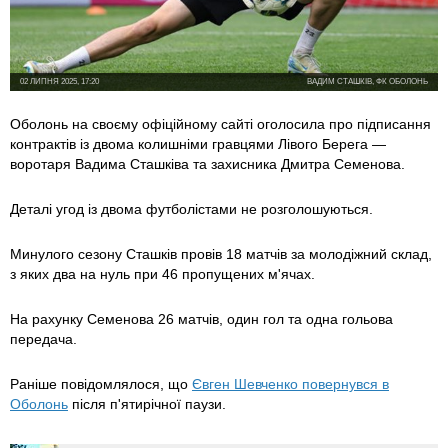
02 ЛИПНЯ 2025, 17:20
ВАДИМ СТАШКІВ, ФК ОБОЛОНЬ
Оболонь на своєму офіційному сайті оголосила про підписання
контрактів із двома колишніми гравцями Лівого Берега —
воротаря Вадима Сташківа та захисника Дмитра Семенова.
Деталі угод із двома футболістами не розголошуються.
Минулого сезону Сташків провів 18 матчів за молодіжний склад,
з яких два на нуль при 46 пропущених м'ячах.
На рахунку Семенова 26 матчів, один гол та одна гольова
передача.
Раніше повідомлялося, що
Євген Шевченко повернувся в
Оболонь
після п'ятирічної паузи.