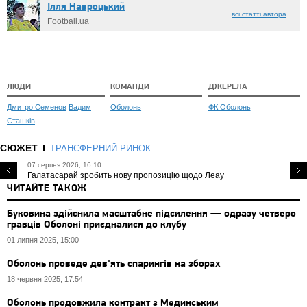
Ілля Навроцький
всі статті автора
Football.ua
ЛЮДИ
КОМАНДИ
ДЖЕРЕЛА
Дмитро Семенов
Вадим
Оболонь
ФК Оболонь
Сташків
СЮЖЕТ
ТРАНСФЕРНИЙ РИНОК
07 серпня 2026, 16:10
Галатасарай зробить нову пропозицію щодо Леау
ЧИТАЙТЕ ТАКОЖ
Буковина здійснила масштабне підсилення — одразу четверо
гравців Оболоні приєдналися до клубу
01 липня 2025, 15:00
Оболонь проведе дев'ять спарингів на зборах
18 червня 2025, 17:54
Оболонь продовжила контракт з Мединським