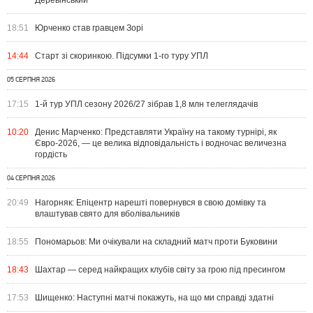
Деревінський
18:51
Юрченко став гравцем Зорі
14:44
Старт зі скоринкою. Підсумки 1-го туру УПЛ
05 СЕРПНЯ 2026
17:15
1-й тур УПЛ сезону 2026/27 зібрав 1,8 млн телеглядачів
10:20
Денис Марченко: Представляти Україну на такому турнірі, як
Євро-2026, — це велика відповідальність і водночас величезна
гордість
04 СЕРПНЯ 2026
20:49
Нагорняк: Епіцентр нарешті повернувся в свою домівку та
влаштував свято для вболівальників
18:55
Пономарьов: Ми очікували на складний матч проти Буковини
18:43
Шахтар — серед найкращих клубів світу за грою під пресингом
17:53
Шищенко: Наступні матчі покажуть, на що ми справді здатні