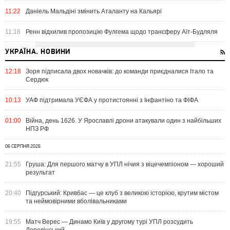
11:22
Даніель Мальдіні змінить Аталанту на Кальярі
11:16
Ренн відхилив пропозицію Фулгема щодо трансферу Аїт-Будляля
УКРАЇНА. НОВИНИ
12:18
Зоря підписала двох новачків: до команди приєдналися Італо та
Сердюк
10:13
УАФ підтримала УЄФА у протистоянні з Інфантіно та ФІФА
01:00
Війна, день 1626. У Ярославлі дрони атакували один з найбільших
НПЗ РФ
06 СЕРПНЯ 2026
21:55
Груша: Для першого матчу в УПЛ нічия з віцечемпіоном — хороший
результат
20:40
Підгурський: Кривбас — це клуб з великою історією, крутим містом
та неймовірними вболівальниками
19:55
Матч Верес — Динамо Київ у другому турі УПЛ розсудить