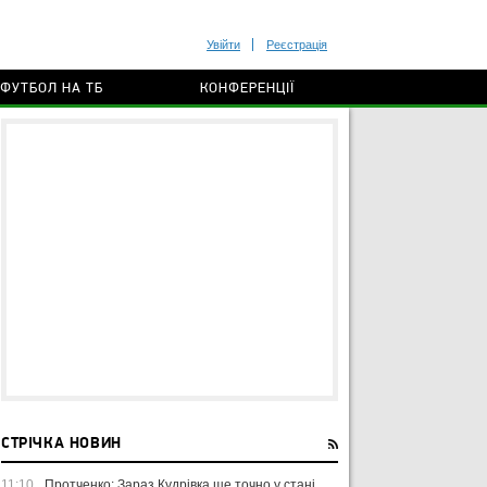
Увійти
Реєстрація
ФУТБОЛ НА ТБ
КОНФЕРЕНЦІЇ
СТРІЧКА НОВИН
11:10
Протченко: Зараз Кудрівка ще точно у стані