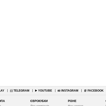
LAY
📨
TELEGRAM
▶️
YOUTUBE
📸
INSTAGRAM
📘
FACEBOOK
ОПА
ЄВРОКУБКИ
РІЗНЕ