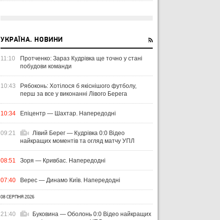
УКРАЇНА. НОВИНИ
11:10
Протченко: Зараз Кудрівка ще точно у стані
побудови команди
10:43
Рябоконь: Хотілося б якіснішого футболу,
перш за все у виконанні Лівого Берега
10:34
Епіцентр — Шахтар. Напередодні
09:21
Лівий Берег — Кудрівка 0:0 Відео
найкращих моментів та огляд матчу УПЛ
08:51
Зоря — Кривбас. Напередодні
07:40
Верес — Динамо Київ. Напередодні
08 СЕРПНЯ 2026
21:40
Буковина — Оболонь 0:0 Відео найкращих