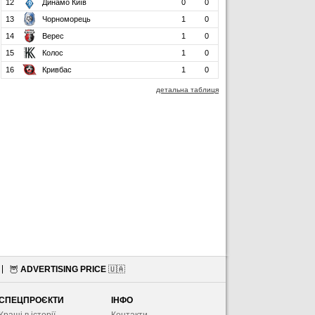
12
Динамо Київ
0
0
13
Чорноморець
1
0
14
Верес
1
0
15
Колос
1
0
16
Кривбас
1
0
детальна таблиця
🦉
ADVERTISING PRICE
🇺🇦
СПЕЦПРОЄКТИ
ІНФО