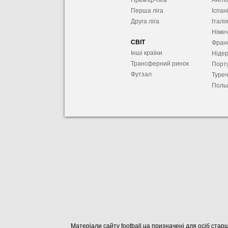
Прем'єр-ліга
Англі
Перша ліга
Іспан
Друга ліга
Італі
Німе
СВІТ
Фран
Інші країни
Ніде
Трансферний ринок
Порту
Футзал
Туре
Поль
Матеріали сайту football.ua призначені для осіб старш