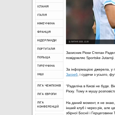
ІСПАНІЯ
ІТАЛІЯ
НІМЕЧЧИНА
ФРАНЦІЯ
НІДЕРЛАНДИ
11 ЛИПНЯ 2025, 12:26
ПОРТУГАЛІЯ
Захисник Рієки Степан Радел
повідомляє Sportske Jutarnji.
ПОЛЬЩА
ТУРЕЧЧИНА
За інформацією джерела, у п
Загреб
, і судячи з усього, ф
ІНШІ
"Раделіча в Києві не буде. В
ЛІГА ЧЕМПІОНІВ
Рієку. Тому я мушу розповіст
ЛІГА ЄВРОПИ
На даний момент, я не знаю,
ЛІГА
КОНФЕРЕНЦІЙ
інший клуб і через рік, але 
збірної Боснії і Герцеговини 