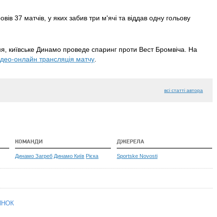
ів 37 матчів, у яких забив три м'ячі та віддав одну гольову
ня, київське Динамо проведе спаринг проти Вест Бромвіча. На
ідео-онлайн трансляція матчу
.
всі статті автора
КОМАНДИ
ДЖЕРЕЛА
Динамо Загреб
Динамо Київ
Рієка
Sportske Novosti
ИНОК