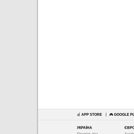
🍏
APP STORE
🎮
GOOGLE P
УКРАЇНА
ЄВР