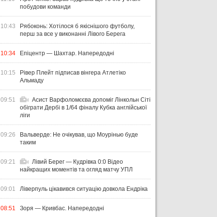
побудови команди
10:43
Рябоконь: Хотілося б якіснішого футболу,
перш за все у виконанні Лівого Берега
10:34
Епіцентр — Шахтар. Напередодні
10:15
Рівер Плейт підписав вінгера Атлетіко
Альмаду
09:51
Асист Варфоломєєва допоміг Лінкольн Сіті
обіграти Дербі в 1/64 фіналу Кубка англійської
ліги
09:26
Вальверде: Не очікував, що Моурінью буде
таким
09:21
Лівий Берег — Кудрівка 0:0 Відео
найкращих моментів та огляд матчу УПЛ
09:01
Ліверпуль цікавився ситуацію довкола Ендріка
08:51
Зоря — Кривбас. Напередодні