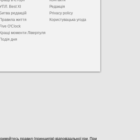
Кращі в історії
Контакти
УПЛ. Best XІ
Редакція
Битва редакцій
Privacy policy
Правила життя
Користувацька угода
Five O'Clock
Кращі моменти Ліверпуля
Подія дня
отримуйтесь правил (принципів) відповідальної гри. При