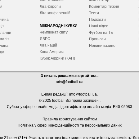
я
Ліга чемпіонів
Фан-сектор
ія
Ліга Європ
и
Коментарі тижня
я
Ліга конференцій
Тести
ччина
Подкасти
МІЖНАРОДНІ КУБКИ
ція
Наші відео
Чемпіонат світу
рланди
Футбол на ТБ
ЄВРО
галія
Прогнози
Ліга націй
ччина
Новини казино
Копа Америка
ща
Кубок Африки (КАН)
З питань реклами звертайтесь:
adv@football.ua
E-mail редакції:
info@football.ua
.
© 2025 football Всі права захищені.
Суб'єкт у сфері онлайн-медіа, і
дентифікатор онлайн-медіа: R40-05983
Правила користування сайтом
Політика у сфері конфіденційності та персональних даних
е 21 року (21+). Участь в азартних іграх може викликати ігрову залежність. Д