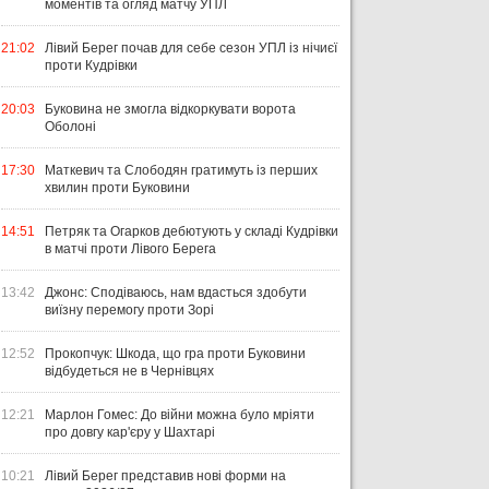
моментів та огляд матчу УПЛ
09 серпня 2026, 09:01
Ліверпуль цікавився ситуацію довкола Ендріка
21:02
Лівий Берег почав для себе сезон УПЛ із нічиєї
проти Кудрівки
20:03
Буковина не змогла відкоркувати ворота
Оболоні
17:30
Маткевич та Слободян гратимуть із перших
хвилин проти Буковини
14:51
Петряк та Огарков дебютують у складі Кудрівки
в матчі проти Лівого Берега
13:42
Джонс: Сподіваюсь, нам вдасться здобути
виїзну перемогу проти Зорі
12:52
Прокопчук: Шкода, що гра проти Буковини
відбудеться не в Чернівцях
12:21
Марлон Гомес: До війни можна було мріяти
про довгу кар'єру у Шахтарі
10:21
Лівий Берег представив нові форми на