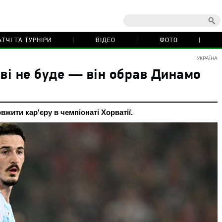
ТЧІ ТА ТУРНІРИ
ВІДЕО
ФОТО
УКРАЇНА
єві не буде — він обрав Динамо
вжити кар'єру в чемпіонаті Хорватії.