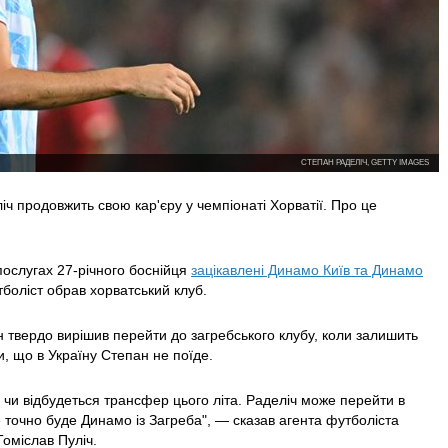
СТЕПАН РАДЕЛІЧ, GETTY IMAGES
іч продовжить свою кар'єру у чемпіонаті Хорватії. Про це
ослугах 27-річного боснійця
зацікавлені Динамо Київ та Динамо
утболіст обрав хорватський клуб.
ін твердо вирішив перейти до загребського клубу, коли залишить
и, що в Україну Степан не поїде.
 чи відбудеться трансфер цього літа. Раделіч може перейти в
це точно буде Динамо із Загреба", — сказав агента футболіста
Томіслав Пуліч.