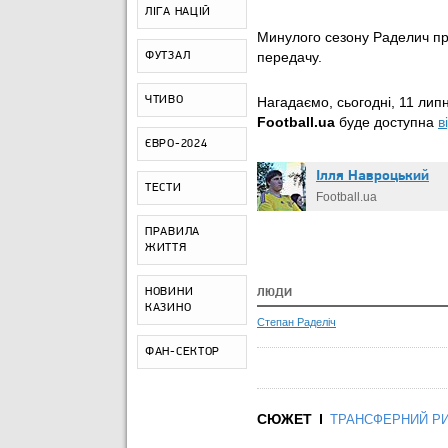
ЛІГА НАЦІЙ
Минулого сезону Раделич пров
передачу.
ФУТЗАЛ
ЧТИВО
Нагадаємо, сьогодні, 11 лип
Football.ua
буде доступна
в
ЄВРО-2024
Ілля Навроцький
ТЕСТИ
Football.ua
ПРАВИЛА
ЖИТТЯ
НОВИНИ
ЛЮДИ
КАЗИНО
Степан Раделіч
ФАН-СЕКТОР
СЮЖЕТ
ТРАНСФЕРНИЙ Р