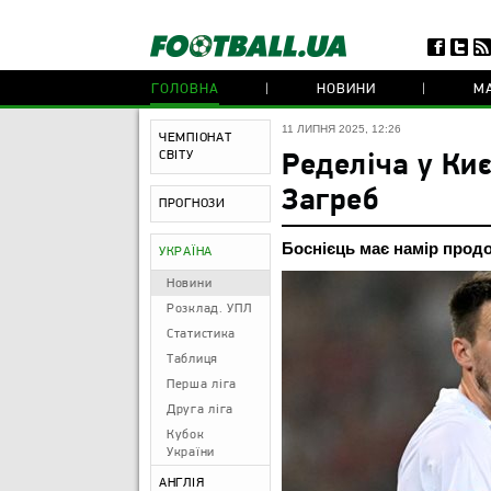
ГОЛОВНА
НОВИНИ
МА
11 ЛИПНЯ 2025, 12:26
ЧЕМПІОНАТ
СВІТУ
Ределіча у Ки
Загреб
ПРОГНОЗИ
Боснієць має намір продо
УКРАЇНА
Новини
Розклад. УПЛ
Статистика
Таблиця
Перша ліга
Друга ліга
Кубок
України
АНГЛІЯ