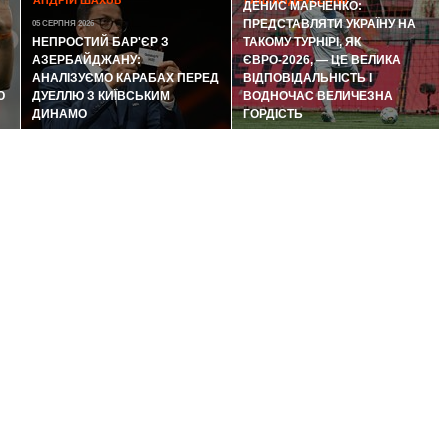
АНДРІЙ ШАХОВ
ГЛІБ АНДРУСЕНКО
ДЕНИС МАРЧЕНКО:
ПРЕДСТАВЛЯТИ УКРАЇНУ НА
05 СЕРПНЯ 2026
НЕПРОСТИЙ БАР'ЄР З
ТАКОМУ ТУРНІРІ, ЯК
АЗЕРБАЙДЖАНУ:
ЄВРО-2026, — ЦЕ ВЕЛИКА
АНАЛІЗУЄМО КАРАБАХ ПЕРЕД
ВІДПОВІДАЛЬНІСТЬ І
Ю
ДУЕЛЛЮ З КИЇВСЬКИМ
ВОДНОЧАС ВЕЛИЧЕЗНА
ДИНАМО
ГОРДІСТЬ