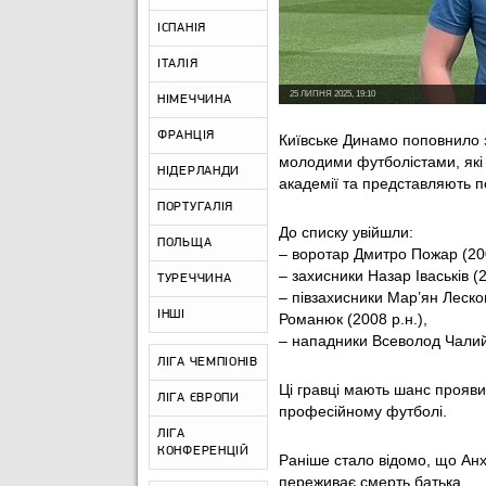
ІСПАНІЯ
ІТАЛІЯ
25 ЛИПНЯ 2025, 19:10
НІМЕЧЧИНА
ФРАНЦІЯ
Київське Динамо поповнило з
молодими футболістами, які б
НІДЕРЛАНДИ
академії та представляють 
ПОРТУГАЛІЯ
До списку увійшли:
ПОЛЬЩА
– воротар Дмитро Пожар (200
– захисники Назар Іваськів (
ТУРЕЧЧИНА
– півзахисники Мар’ян Леско
ІНШІ
Романюк (2008 р.н.),
– нападники Всеволод Чалий 
ЛІГА ЧЕМПІОНІВ
Ці гравці мають шанс прояви
ЛІГА ЄВРОПИ
професійному футболі.
ЛІГА
КОНФЕРЕНЦІЙ
Раніше стало відомо, що Ан
переживає смерть батька.