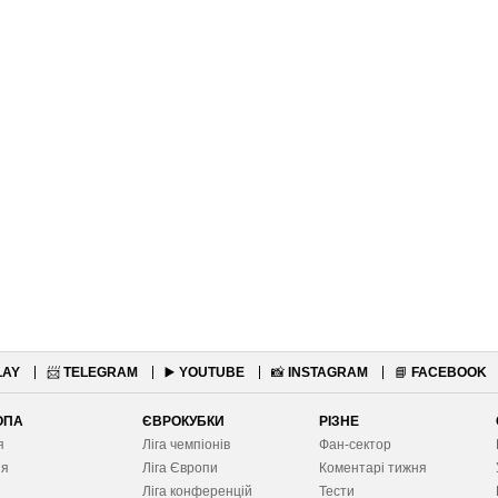
LAY
📨
TELEGRAM
▶️
YOUTUBE
📸
INSTAGRAM
📘
FACEBOOK
ОПА
ЄВРОКУБКИ
РІЗНЕ
я
Ліга чемпіонів
Фан-сектор
ія
Ліга Європ
и
Коментарі тижня
я
Ліга конференцій
Тести