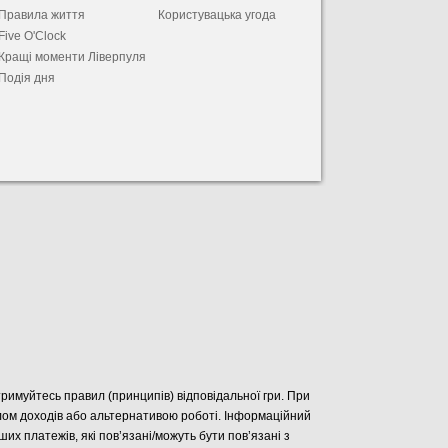
Правила життя
Користувацька угода
Five O'Clock
Кращі моменти Ліверпуля
Подія дня
отримуйтесь правил (принципів) відповідальної гри. При
елом доходів або альтернативою роботі. Інформаційний
нших платежів, які пов’язані/можуть бути пов’язані з