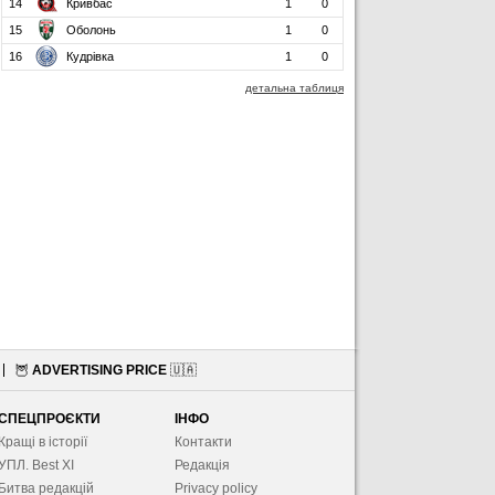
14
Кривбас
1
0
15
Оболонь
1
0
16
Кудрівка
1
0
детальна таблиця
🦉
ADVERTISING PRICE
🇺🇦
СПЕЦПРОЄКТИ
ІНФО
Кращі в історії
Контакти
УПЛ. Best XІ
Редакція
Битва редакцій
Privacy policy