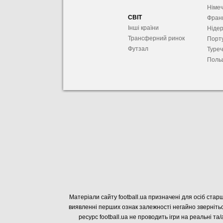
Німе
СВІТ
Фран
Інші країни
Ніде
Трансферний ринок
Порту
Футзал
Туре
Поль
Матеріали сайту football.ua призначені для осіб старш
виявленні перших ознак залежності негайно звернітьс
ресурс football.ua не проводить ігри на реальні та/