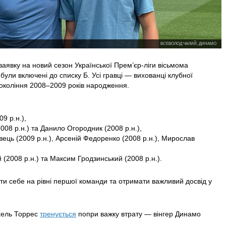
ВСЕВОЛОД ЧАЛИЙ, ДИНАМО
аявку на новий сезон Української Прем’єр-ліги вісьмома
ули включені до списку Б. Усі гравці — вихованці клубної
покоління 2008–2009 років народження.
9 р.н.),
2008 р.н.) та Данило Огородник (2008 р.н.),
вець (2009 р.н.), Арсеній Федоренко (2008 р.н.), Мирослав
(2008 р.н.) та Максим Гродзинський (2008 р.н.).
ти себе на рівні першої команди та отримати важливий досвід у
хель Торрес
тренується
попри важку втрату — вінгер Динамо