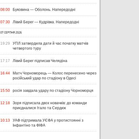
08:00
Буковина — Оболонь. Напередодні
07:30
Лівий Берег — Кудрівка. Напередодні
07 СЕРПНЯ 2026
19:29
УПЛ затвердила дати й час початку матчів
четвертого туру
17:17
Лівий Берег підписав Челядіна
ЧТИВО
УКРАЇНА
ЛІ
04 СЕРПНЯ 2026
16:44
Матч Чорноморець — Колос перенесено через
УКРАЇНСЬКИЙ СЛІД У ДРУГОМУ
31 Л
російський удар по стадіону в Одесі
ТУРІ ЕКСТРАКЛЯСИ: МАЦЕНКО
ВІ
ПЕРЕМАГАЄ, РОМАНЧУК
ПЕ
31 ЛИПНЯ 2026
15:50
росія завдала удару по стадіону Чорноморця
ТРИМАЄ РІВЕНЬ, ЛЕХІЯ ЗНОВУ
УПЛ-2026/27. ПРЕДСТАВЛЕННЯ
ПО
БЕЗ ОЧОК
КОМАНД
СТ
12:18
Зоря підписала двох новачків: до команди
приєдналися Італо та Сердюк
10:13
УАФ підтримала УЄФА у протистоянні з
Інфантіно та ФІФА