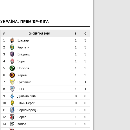
УКРАЇНА. ПРЕМ'ЄР-ЛІГА
#
08 СЕРПНЯ 2026
І
О
1
Шахтар
1
3
2
Карпати
1
3
3
Епіцентр
1
3
4
Зоря
1
3
5
Полісся
1
3
6
Харків
1
3
7
Буковина
1
1
8
ЛНЗ
1
1
9
Динамо Київ
0
0
10
Лівий Берег
0
0
11
Чорноморець
1
0
12
Верес
1
0
13
Колос
1
0