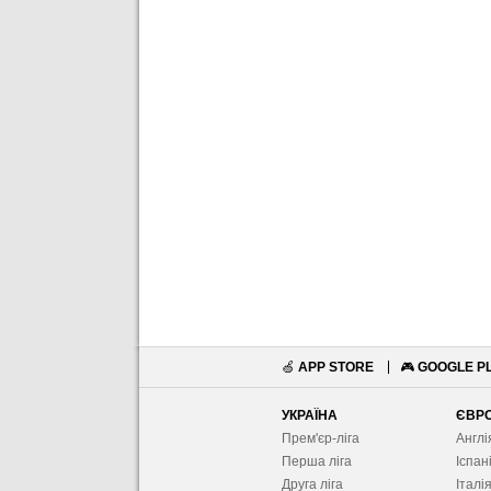
🍏
APP STORE
🎮
GOOGLE P
УКРАЇНА
ЄВР
Прем'єр-ліга
Англі
Перша ліга
Іспан
Друга ліга
Італі