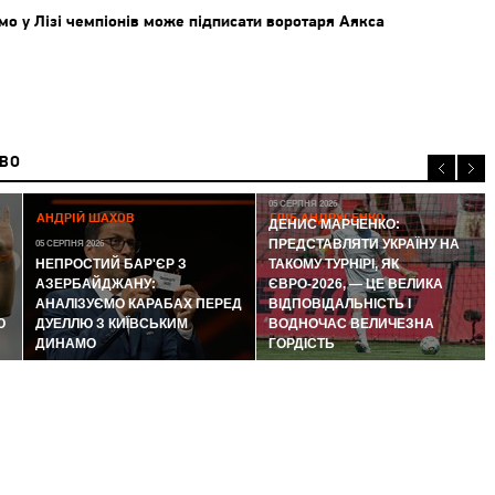
о у Лізі чемпіонів може підписати воротаря Аякса
ИВО
05 СЕРПНЯ 2026
АНДРІЙ ШАХОВ
ГЛІБ АНДРУСЕНКО
ДЕНИС МАРЧЕНКО:
ПРЕДСТАВЛЯТИ УКРАЇНУ НА
05 СЕРПНЯ 2026
НЕПРОСТИЙ БАР'ЄР З
ТАКОМУ ТУРНІРІ, ЯК
АЗЕРБАЙДЖАНУ:
ЄВРО-2026, — ЦЕ ВЕЛИКА
АНАЛІЗУЄМО КАРАБАХ ПЕРЕД
ВІДПОВІДАЛЬНІСТЬ І
Ю
ДУЕЛЛЮ З КИЇВСЬКИМ
ВОДНОЧАС ВЕЛИЧЕЗНА
ДИНАМО
ГОРДІСТЬ