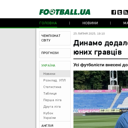
ГОЛОВНА
НОВИНИ
МА
25 ЛИПНЯ 2025, 19:10
ЧЕМПІОНАТ
СВІТУ
Динамо додало
юних гравців
ПРОГНОЗИ
Усі футболісти внесені д
УКРАЇНА
Новини
Розклад. УПЛ
Статистика
Таблиця
Перша ліга
Друга ліга
Кубок
України
АНГЛІЯ