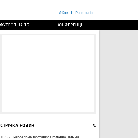
Увійти
Реєстрація
ФУТБОЛ НА ТБ
КОНФЕРЕНЦІЇ
СТРІЧКА НОВИН
18:55
Барселона поставила головну ціль на