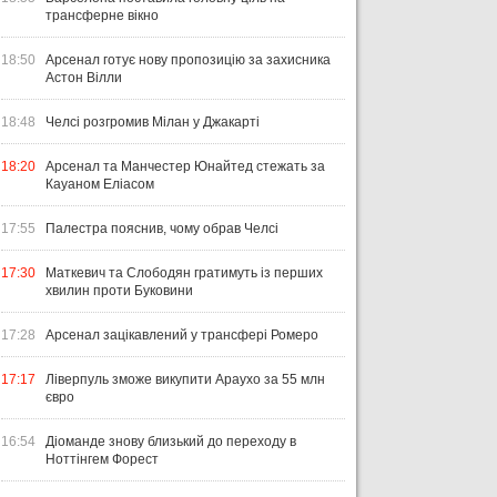
трансферне вікно
18:50
Арсенал готує нову пропозицію за захисника
Астон Вілли
18:48
Челсі розгромив Мілан у Джакарті
18:20
Арсенал та Манчестер Юнайтед стежать за
Кауаном Еліасом
17:55
Палестра пояснив, чому обрав Челсі
17:30
Маткевич та Слободян гратимуть із перших
хвилин проти Буковини
17:28
Арсенал зацікавлений у трансфері Ромеро
17:17
Ліверпуль зможе викупити Араухо за 55 млн
євро
16:54
Діоманде знову близький до переходу в
Ноттінгем Форест