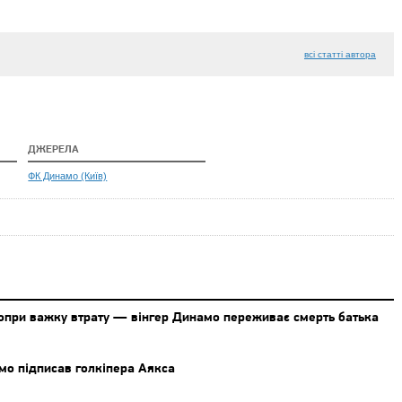
всі статті автора
ДЖЕРЕЛА
ФК Динамо (Київ)
попри важку втрату — вінгер Динамо переживає смерть батька
мо підписав голкіпера Аякса