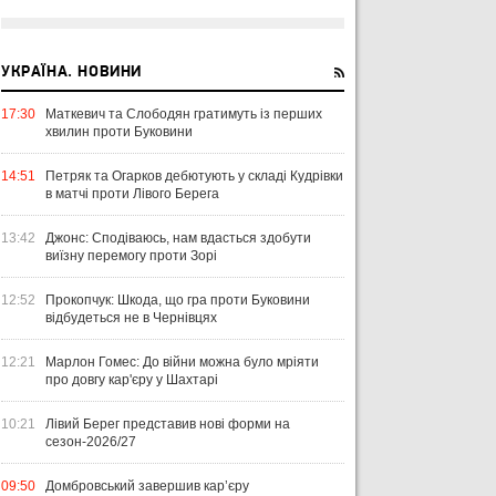
УКРАЇНА. НОВИНИ
17:30
Маткевич та Слободян гратимуть із перших
хвилин проти Буковини
14:51
Петряк та Огарков дебютують у складі Кудрівки
в матчі проти Лівого Берега
13:42
Джонс: Сподіваюсь, нам вдасться здобути
виїзну перемогу проти Зорі
12:52
Прокопчук: Шкода, що гра проти Буковини
відбудеться не в Чернівцях
12:21
Марлон Гомес: До війни можна було мріяти
про довгу кар'єру у Шахтарі
10:21
Лівий Берег представив нові форми на
сезон-2026/27
09:50
Домбровський завершив кар’єру