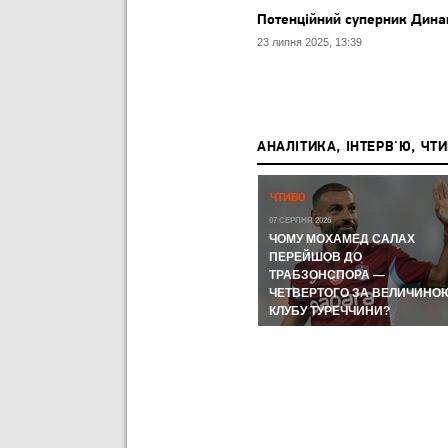
Потенційний суперник Динам
23 липня 2025, 13:39
АНАЛІТИКА, ІНТЕРВ'Ю, ЧТ
Р,
ЧЕМПІОНАТ СВІТУ-2026:
ЧТИВО
ЧЕМПІОНАТ СВІТУ З ФУТБОЛУ
А КУДИ
07 СЕРПНЯ 2026
ЛИ
ЧОМУ МОХАМЕД САЛАХ
11 ЛИПНЯ 2026
ВІ
МЕРІНО І FIFA ЗНОВ ЦЕ
ПЕРЕЙШОВ ДО
ЗРОБИЛИ ТА УКЛАДКА ВІД
ТРАБЗОНСПОРА —
ОРОМ
ВІТСЕЛЯ: НАЙГАРЯЧІШІ
ЧЕТВЕРТОГО ЗА ВЕЛИЧИНО
МОМЕНТИ ДНЯ
КЛУБУ ТУРЕЧЧИНИ?