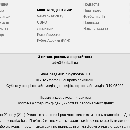
ччина
Подкасти
МІЖНАРОДНІ КУБКИ
ція
Наші відео
Чемпіонат світу
рланди
Футбол на ТБ
ЄВРО
галія
Прогнози
Ліга націй
ччина
Новини казино
Копа Америка
ща
Кубок Африки (КАН)
З питань реклами звертайтесь:
adv@football.ua
E-mail редакції:
info@football.ua
.
© 2025 football Всі права захищені.
Суб'єкт у сфері онлайн-медіа, і
дентифікатор онлайн-медіа: R40-05983
Правила користування сайтом
Політика у сфері конфіденційності та персональних даних
е 21 року (21+). Участь в азартних іграх може викликати ігрову залежність. Д
я до спеціаліста. Пам'ятайте, що участь в азартних іграх не може бути джер
або віртуальні гроші, також сайт не приймає ні в якій формі оплату ставок та і