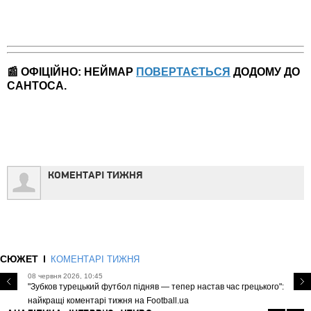
📰
ОФІЦІЙНО: НЕЙМАР
ПОВЕРТАЄТЬСЯ
ДОДОМУ ДО
САНТОСА.
КОМЕНТАРІ ТИЖНЯ
СЮЖЕТ
КОМЕНТАРІ ТИЖНЯ
08 червня 2026, 10:45
"Зубков турецький футбол підняв — тепер настав час грецького":
найкращі коментарі тижня на Football.ua