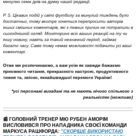
минулих семи днів на думку нашої редакції.
P. S. Цікавих подій у світі футболу за минулий тиждень було
достатньо, тому вкотре хочеться перепросити авторів
інших смішних коментарів, які з певних причин не потрапили в
сьогоднішній огляд. Моніторинг всіх ваших реакцій на ту чи
іншу новину, навіть за такий незначний період, займає
багато часу. Саме тому немає можливості побачити усі ваші
коментарі.
Отже ми розпочинаємо, а вам усім як завжди бажаємо
приємного читання, прекрасного настрою, продуктивного
тижня та, звісно, якнайшвидшої перемоги України!
*усі персонажі вигадані та не мають нічого спільного з
реальністю (можливо)
📰 ГОЛОВНИЙ ТРЕНЕР МЮ РУБЕН АМОРІМ
ВИСЛОВИВСЯ ПРО НАПАДНИКА СВОЄЇ КОМАНДИ
МАРКУСА РАШФОРДА:
"СКОРІШЕ ВИКОРИСТАЮ