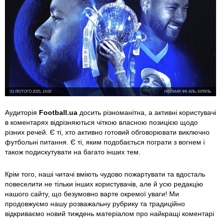
03 ЛЮТОГО 2025, 14:00
НЕЙМАР, ФК АЛЬ-ХІЛЯЛЬ
Аудиторія
Football.ua
досить різноманітна, а активні користувачі
в коментарях відрізняються чіткою власною позицією щодо
різних речей. Є ті, хто активно готовий обговорювати виключно
футбольні питання. Є ті, яким подобається пограти з вогнем і
також подискутувати на багато інших тем.
Крім того, наші читачі вміють чудово пожартувати та вдосталь
повеселити не тільки інших користувачів, але й усю редакцію
нашого сайту, що безумовно варте окремої уваги!
Ми
продовжуємо нашу розважальну рубрику та традиційно
відкриваємо новий тиждень матеріалом про найкращі коментарі