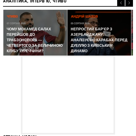
АНАЛІТИКА, ІНТЕРВ'Ю, ЧТИВО
0
ЧТИВО
АНДРІЙ ШАХОВ
07 СЕРПНЯ 2026
05 СЕРПНЯ 2026
ЧОМУ МОХАМЕД САЛАХ
НЕПРОСТИЙ БАР'ЄР З
ПЕРЕЙШОВ ДО
АЗЕРБАЙДЖАНУ:
ТРАБЗОНСПОРА —
АНАЛІЗУЄМО КАРАБАХ ПЕРЕД
ЧЕТВЕРТОГО ЗА ВЕЛИЧИНОЮ
ДУЕЛЛЮ З КИЇВСЬКИМ
КЛУБУ ТУРЕЧЧИНИ?
ДИНАМО