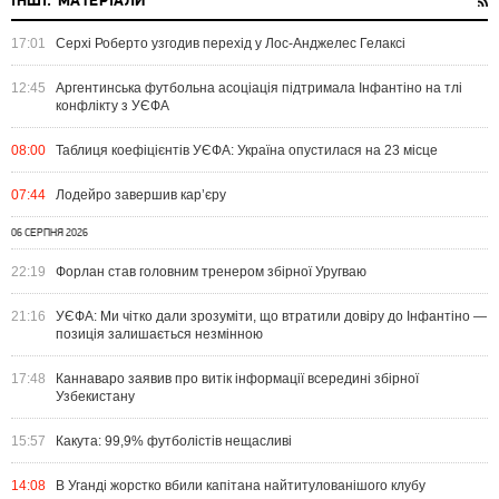
ІНШІ. МАТЕРІАЛИ
17:01
Серхі Роберто узгодив перехід у Лос-Анджелес Гелаксі
12:45
Аргентинська футбольна асоціація підтримала Інфантіно на тлі
конфлікту з УЄФА
08:00
Таблиця коефіцієнтів УЄФА: Україна опустилася на 23 місце
07:44
Лодейро завершив кар’єру
06 СЕРПНЯ 2026
22:19
Форлан став головним тренером збірної Уругваю
21:16
УЄФА: Ми чітко дали зрозуміти, що втратили довіру до Інфантіно —
позиція залишається незмінною
17:48
Каннаваро заявив про витік інформації всередині збірної
Узбекистану
15:57
Какута: 99,9% футболістів нещасливі
14:08
В Уганді жорстко вбили капітана найтитулованішого клубу