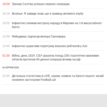
18:59
Тренер Селтіка успішно переніс операцію
18:18
Возінья: Я завжди знав, що я гравець великого клубу
18:00
Інфантіно скликав екстрену нараду в Марокко на тлі масштабного
бунту
14:59
Рейнджерс підписав вінгера Ганновера
13:45
Інфантіно шукатиме порятунку власних рейтингів у Азії
01:00
Війна, день 1624. СБУ уразила понад 100 стратегічно важливих
об'єктів протягом 40-денної операції впливу на рф
04 СЕРПНЯ 2026
23:45
Детальна статистика в LIVE, оцінки, новини та багато іншого: качай
оновлені застосунки Football.ua!