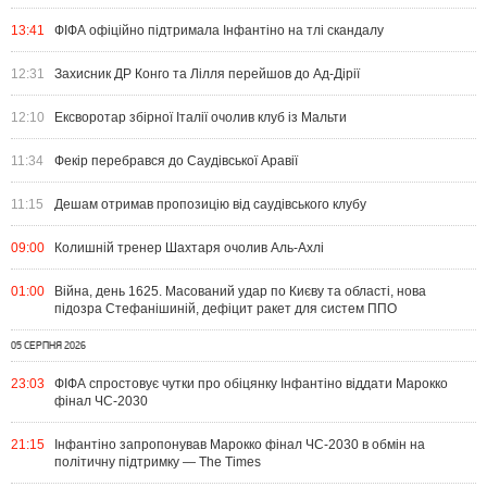
13:41
ФІФА офіційно підтримала Інфантіно на тлі скандалу
12:31
Захисник ДР Конго та Лілля перейшов до Ад-Дірії
12:10
Ексворотар збірної Італії очолив клуб із Мальти
11:34
Фекір перебрався до Саудівської Аравії
11:15
Дешам отримав пропозицію від саудівського клубу
09:00
Колишній тренер Шахтаря очолив Аль-Ахлі
01:00
Війна, день 1625. Масований удар по Києву та області, нова
підозра Стефанішиній, дефіцит ракет для систем ППО
05 СЕРПНЯ 2026
23:03
ФІФА спростовує чутки про обіцянку Інфантіно віддати Марокко
фінал ЧС-2030
21:15
Інфантіно запропонував Марокко фінал ЧС-2030 в обмін на
політичну підтримку — The Times