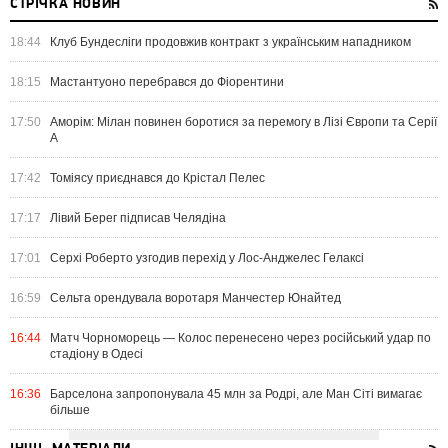
СТРІЧКА НОВИН
18:44
Клуб Бундесліги продовжив контракт з українським нападником
18:15
Мастантуоно перебрався до Фіорентини
17:50
Аморім: Мілан повинен боротися за перемогу в Лізі Європи та Серії
А
17:42
Томіясу приєднався до Крістал Пелес
17:17
Лівий Берег підписав Челядіна
17:01
Серхі Роберто узгодив перехід у Лос-Анджелес Гелаксі
16:59
Сельта орендувала воротаря Манчестер Юнайтед
16:44
Матч Чорноморець — Колос перенесено через російський удар по
стадіону в Одесі
16:36
Барселона запропонувала 45 млн за Родрі, але Ман Сіті вимагає
більше