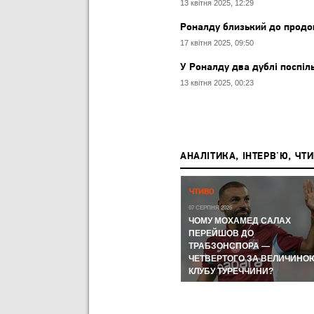
13 квітня 2025, 12:29
Роналду близький до продо
17 квітня 2025, 09:50
У Роналду два дублі поспіл
13 квітня 2025, 00:23
АНАЛІТИКА, ІНТЕРВ'Ю, ЧТ
Р,
ЧЕМПІОНАТ СВІТУ-2026:
ЧТИВО
ЧЕМПІОНАТ СВІТУ З ФУТБОЛУ
А КУДИ
07 СЕРПНЯ 2026
ЛИ
ЧОМУ МОХАМЕД САЛАХ
11 ЛИПНЯ 2026
ВІ
МЕРІНО І FIFA ЗНОВ ЦЕ
ПЕРЕЙШОВ ДО
ЗРОБИЛИ ТА УКЛАДКА ВІД
ТРАБЗОНСПОРА —
ОРОМ
ВІТСЕЛЯ: НАЙГАРЯЧІШІ
ЧЕТВЕРТОГО ЗА ВЕЛИЧИНО
МОМЕНТИ ДНЯ
КЛУБУ ТУРЕЧЧИНИ?