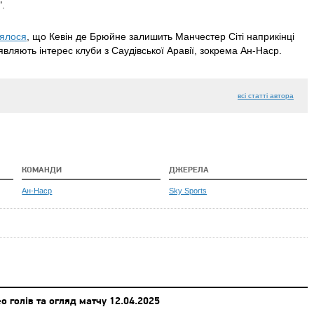
.
ялося
, що Кевін де Брюйне залишить Манчестер Сіті наприкінці
иявляють інтерес клуби з Саудівської Аравії, зокрема Ан-Наср.
всі статті автора
КОМАНДИ
ДЖЕРЕЛА
Ан-Наср
Sky Sports
о голів та огляд матчу 12.04.2025