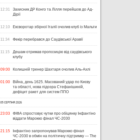
12:31
Захисник ДР Конго та Лілля перейшов до Ад-
Дірії
12:10
Ексворотар збірної Італії очолив клуб із Мальти
11:34
Фекір перебрався до Саудівської Аравії
11:15
Дешам отримав пропозицію від саудівського
клубу
09:00
Колишній тренер Шахтаря очолив Аль-Ахлі
01:00
Війна, день 1625. Масований удар по Києву
та області, нова підозра Стефанішиній,
дефіцит ракет для систем ППО
05 СЕРПНЯ 2026
23:03
ФІФА спростовує чутки про обіцянку Інфантіно
віддати Марокко фінал ЧС-2030
21:15
Інфантіно запропонував Марокко фінал
ЧС-2030 в обмін на політичну підтримку — The