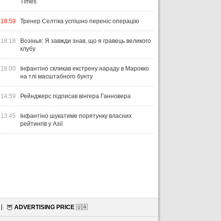
Times
18:59
Тренер Селтіка успішно переніс операцію
18:18
Возінья: Я завжди знав, що я гравець великого
клубу
18:00
Інфантіно скликав екстрену нараду в Марокко
на тлі масштабного бунту
14:59
Рейнджерс підписав вінгера Ганновера
13:45
Інфантіно шукатиме порятунку власних
рейтингів у Азії
🦉
ADVERTISING PRICE
🇺🇦