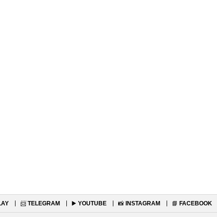
LAY
📨
TELEGRAM
▶️
YOUTUBE
📸
INSTAGRAM
📘
FACEBOOK