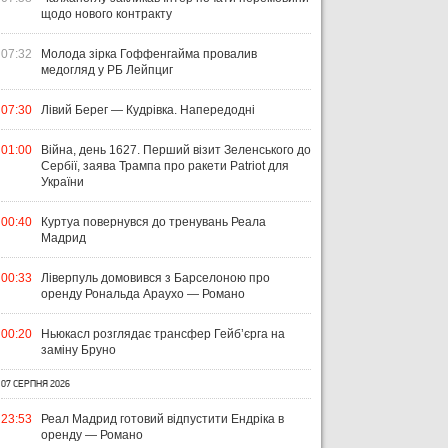
щодо нового контракту
07:32
Молода зірка Гоффенгайма провалив
медогляд у РБ Лейпциг
07:30
Лівий Берег — Кудрівка. Напередодні
01:00
Війна, день 1627. Перший візит Зеленського до
Сербії, заява Трампа про ракети Patriot для
України
00:40
Куртуа повернувся до тренувань Реала
Мадрид
00:33
Ліверпуль домовився з Барселоною про
оренду Рональда Араухо — Романо
00:20
Ньюкасл розглядає трансфер Гейб’єрга на
заміну Бруно
07 СЕРПНЯ 2026
23:53
Реал Мадрид готовий відпустити Ендріка в
оренду — Романо