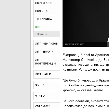
ПОРТУГАЛІЯ
ПОЛЬЩА
ТУРЕЧЧИНА
ІНШІ
Новини
ЛІГА ЧЕМПІОНІВ
17 КВІТНЯ 2025, 18:35
ЛІГА ЄВРОПИ
Ексгравець Челсі та Арсенал
Манчестер Сіті Кевіна де Бр
ЛІГА
КОНФЕРЕНЦІЙ
ексзахисник відзначив, що т
Кріштіану Роналду досягти щ
ЛІГА НАЦІЙ
"Це було б чудово для Крішт
що Ан-Наср відчайдушно праг
ФУТЗАЛ
кроком", — сказав Галлас.
ЧТИВО
За його словами, з фантаст
наблизитися до позначки в 10
ЄВРО-2024