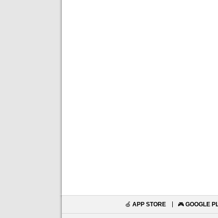
🍏
APP STORE
🎮
GOOGLE P