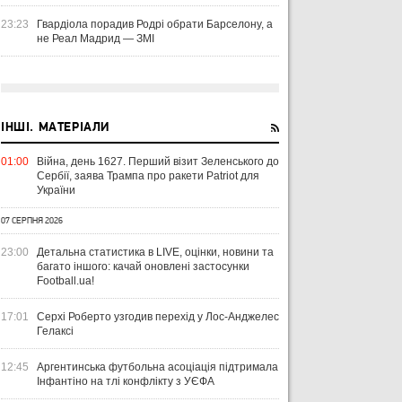
23:23
Гвардіола порадив Родрі обрати Барселону, а
не Реал Мадрид — ЗМІ
ІНШІ. МАТЕРІАЛИ
01:00
Війна, день 1627. Перший візит Зеленського до
Сербії, заява Трампа про ракети Patriot для
України
07 СЕРПНЯ 2026
23:00
Детальна статистика в LIVE, оцінки, новини та
багато іншого: качай оновлені застосунки
Football.ua!
17:01
Серхі Роберто узгодив перехід у Лос-Анджелес
Гелаксі
12:45
Аргентинська футбольна асоціація підтримала
Інфантіно на тлі конфлікту з УЄФА