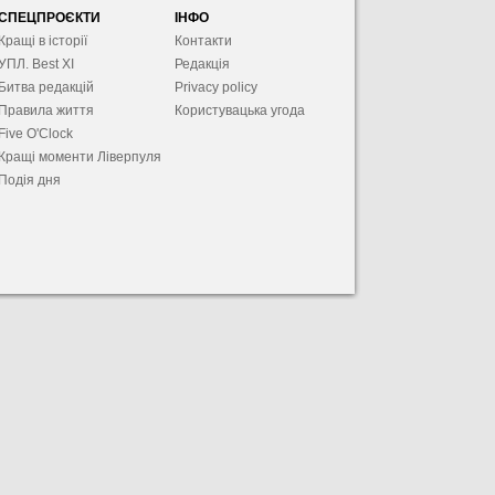
СПЕЦПРОЄКТИ
ІНФО
Кращі в історії
Контакти
УПЛ. Best XІ
Редакція
Битва редакцій
Privacy policy
Правила життя
Користувацька угода
Five O'Clock
Кращі моменти Ліверпуля
Подія дня