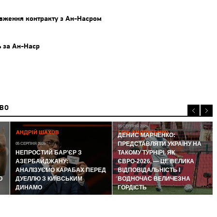
вження контракту з Ан-Насром
ь за Ан-Наср
ИВО
05 СЕРПНЯ 2026
АНДРІЙ ШАХОВ
ГЛІБ АНДРУСЕНКО
ДЕНИС МАРЧЕНКО:
ПРЕДСТАВЛЯТИ УКРАЇНУ НА
05 СЕРПНЯ 2026
НЕПРОСТИЙ БАР'ЄР З
ТАКОМУ ТУРНІРІ, ЯК
АЗЕРБАЙДЖАНУ:
ЄВРО-2026, — ЦЕ ВЕЛИКА
АНАЛІЗУЄМО КАРАБАХ ПЕРЕД
ВІДПОВІДАЛЬНІСТЬ І
Ю
ДУЕЛЛЮ З КИЇВСЬКИМ
ВОДНОЧАС ВЕЛИЧЕЗНА
ДИНАМО
ГОРДІСТЬ