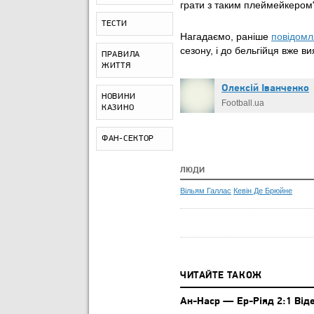
грати з таким плеймейкером"
ТЕСТИ
Нагадаємо, раніше
повідомл
сезону, і до бельгійця вже в
ПРАВИЛА
ЖИТТЯ
Олексій Іванченко
НОВИНИ
Football.ua
КАЗИНО
ФАН-СЕКТОР
ЛЮДИ
Вільям Галлас
Кевін Де Брюйне
ЧИТАЙТЕ ТАКОЖ
Ан-Наср — Ер-Ріяд 2:1 Віде