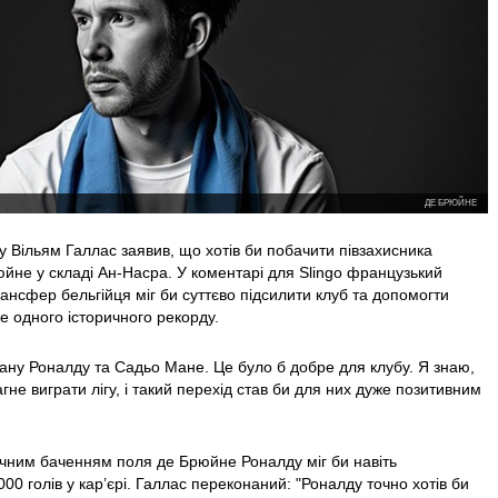
ДЕ БРЮЙНЕ
у Вільям Галлас заявив, що хотів би побачити півзахисника
юйне у складі Ан-Насра. У коментарі для Slingo французький
рансфер бельгійця міг би суттєво підсилити клуб та допомогти
е одного історичного рекорду.
іану Роналду та Садьо Мане. Це було б добре для клубу. Я знаю,
не виграти лігу, і такий перехід став би для них дуже позитивним
ичним баченням поля де Брюйне Роналду міг би навіть
00 голів у кар’єрі. Галлас переконаний: "Роналду точно хотів би