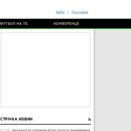
Увійти
Реєстрація
ФУТБОЛ НА ТБ
КОНФЕРЕНЦІЇ
СТРІЧКА НОВИН
07:58
Чалханоглу закликав Інтер почати перемовини