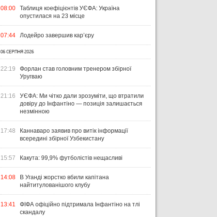
08:00
Таблиця коефіцієнтів УЄФА: Україна
опустилася на 23 місце
07:44
Лодейро завершив кар’єру
06 СЕРПНЯ 2026
22:19
Форлан став головним тренером збірної
Уругваю
21:16
УЄФА: Ми чітко дали зрозуміти, що втратили
довіру до Інфантіно — позиція залишається
незмінною
17:48
Каннаваро заявив про витік інформації
ЧТИВО
УКРАЇНА
ЛІ
всередині збірної Узбекистану
04 СЕРПНЯ 2026
УКРАЇНСЬКИЙ СЛІД У ДРУГОМУ
31 Л
15:57
Какута: 99,9% футболістів нещасливі
ТУРІ ЕКСТРАКЛЯСИ: МАЦЕНКО
ВІ
ПЕРЕМАГАЄ, РОМАНЧУК
ПЕ
31 ЛИПНЯ 2026
14:08
В Уганді жорстко вбили капітана
ТРИМАЄ РІВЕНЬ, ЛЕХІЯ ЗНОВУ
УПЛ-2026/27. ПРЕДСТАВЛЕННЯ
ПО
найтитулованішого клубу
БЕЗ ОЧОК
КОМАНД
СТ
13:41
ФІФА офіційно підтримала Інфантіно на тлі
скандалу