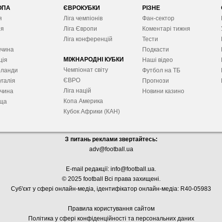
ОПА
ЄВРОКУБКИ
РІЗНЕ
я
Ліга чемпіонів
Фан-сектор
ія
Ліга Європ
и
Коментарі тижня
я
Ліга конференцій
Тести
ччина
Подкасти
МІЖНАРОДНІ КУБКИ
ція
Наші відео
Чемпіонат світу
рланди
Футбол на ТБ
ЄВРО
галія
Прогнози
Ліга націй
ччина
Новини казино
Копа Америка
ща
Кубок Африки (КАН)
З питань реклами звертайтесь:
adv@football.ua
E-mail редакції:
info@football.ua
.
© 2025 football Всі права захищені.
Суб'єкт у сфері онлайн-медіа, і
дентифікатор онлайн-медіа: R40-05983
Правила користування сайтом
Політика у сфері конфіденційності та персональних даних