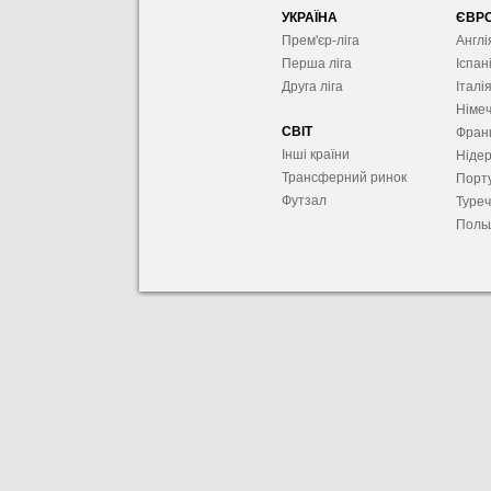
УКРАЇНА
ЄВР
Прем'єр-ліга
Англі
Перша ліга
Іспан
Друга ліга
Італі
Німе
СВІТ
Фран
Інші країни
Ніде
Трансферний ринок
Порту
Футзал
Туре
Поль