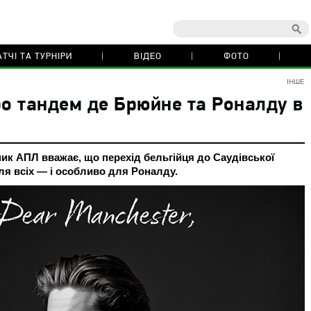
ТЧІ ТА ТУРНІРИ
ВІДЕО
ФОТО
ІНШЕ
ро тандем де Брюйне та Роналду в
ик АПЛ вважає, що перехід бельгійця до Саудівської
ля всіх — і особливо для Роналду.