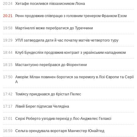
20:24
Хетафе посилився півзахисником Ліона
20:21
Ренн продовжив співпрацю з головним тренером Франком Езом
19:58
Мартінеллі може перебратися до Туреччини
19:29
УПЛ затвердила дати й час початку матчів четвертого туру
18:44
Клуб Бундесліги продовжив контракт з українським нападником
18:15
Мастантуоно перебрався до Фіорентини
17:50
Аморім: Мілан повинен боротися за перемогу в Лізі Європи та Серії
А
17:42
Томіясу приєднався до Крістал Пелес
17:17
Лівий Берег підписав Челядіна
17:01
Серхі Роберто узгодив перехід у Лос-Анджелес Гелаксі
16:59
Сельта орендувала воротаря Манчестер Юнайтед