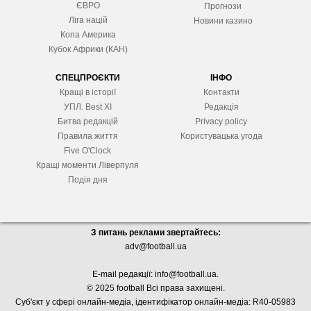
ЄВРО
Прогнози
Ліга націй
Новини казино
Копа Америка
Кубок Африки (КАН)
СПЕЦПРОЄКТИ
ІНФО
Кращі в історії
Контакти
УПЛ. Best XІ
Редакція
Битва редакцій
Privacy policy
Правила життя
Користувацька угода
Five O'Clock
Кращі моменти Ліверпуля
Подія дня
З питань реклами звертайтесь:
adv@football.ua
E-mail редакції:
info@football.ua
.
© 2025 football Всі права захищені.
Суб'єкт у сфері онлайн-медіа, і
дентифікатор онлайн-медіа: R40-05983