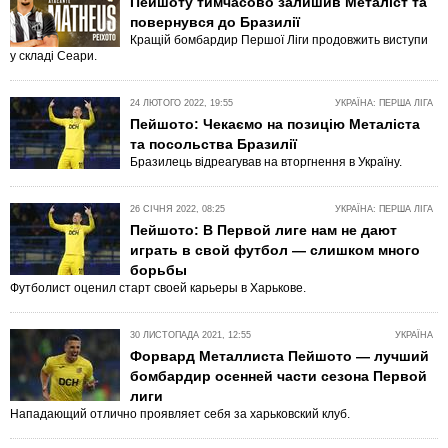
Пейшоту тимчасово залишив Металіст та
повернувся до Бразилії
Кращій бомбардир Першої Ліги продовжить виступи
у складі Сеари.
24 ЛЮТОГО 2022, 19:55
УКРАЇНА: ПЕРША ЛІГА
Пейшото: Чекаємо на позицію Металіста
та посольства Бразилії
Бразилець відреагував на вторгнення в Україну.
26 СІЧНЯ 2022, 08:25
УКРАЇНА: ПЕРША ЛІГА
Пейшото: В Первой лиге нам не дают
играть в свой футбол — слишком много
борьбы
Футболист оценил старт своей карьеры в Харькове.
30 ЛИСТОПАДА 2021, 12:55
УКРАЇНА
Форвард Металлиста Пейшото — лучший
бомбардир осенней части сезона Первой
лиги
Нападающий отлично проявляет себя за харьковский клуб.