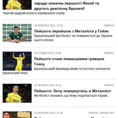
заради новачка першості Японії та
другого дивізіону Бразилії
Чергові кадрові втрати харківського клубу.
04 БЕРЕЗНЯ 2023, 15:36
УКРАЇНА
Пейшото перейшов з Металіста у Гойяс
Бразильський футболіст не повернеться до України
цього сезону.
24 ГРУДНЯ 2022, 19:39
УКРАЇНА
Пейшото стане повноцінним гравцем
Гоясу
Бразильський форвард може остаточно залишити
український клуб.
16 ЧЕРВНЯ 2022, 20:25
УКРАЇНА
Пейшото: Хочу повернутись в Металліст
Футболіст зізнався, що йому подобається Харків.
14 БЕРЕЗНЯ 2022, 12:39
УКРАЇНА: ПЕРША ЛІГА