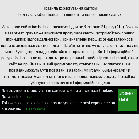
Правила користування сайтом
Політика у сфері конфіденційності та персональних даних
Матеріали сайту football.ua призначені для осіб старше 21 року (21+). Участь
в азартних іграх може викликати ігрову залежність. Дотримуйтесь правил
(принципів) відповідальної гри. При виявленні перших ознак залежності
негайно зверніться до спеціаліста. Пам'ятайте, що участь в азартних іграх не
може бути джерелом доходів або альтернативою роботі. Інформаційний
ресурс football.ua не проводить ігри на реальні та/або віртуальні гроші, також
сайт не приймає ні в якій формі оплату ставок та інших платежів, які
пов’язані/можуть бути пов’язані з азартними іграми, букмекерами чи
тоталізаторами. Будь-які матеріали на інформаційному ресурсі football.ua
публікуються виключно в інформаційних цілях.
Для зручності користування сайтом використовуються Cookies.
Згоден /
Детальніше
тут
Got it
This website uses cookies to ensure you get the best experience on
our website.
Learn more