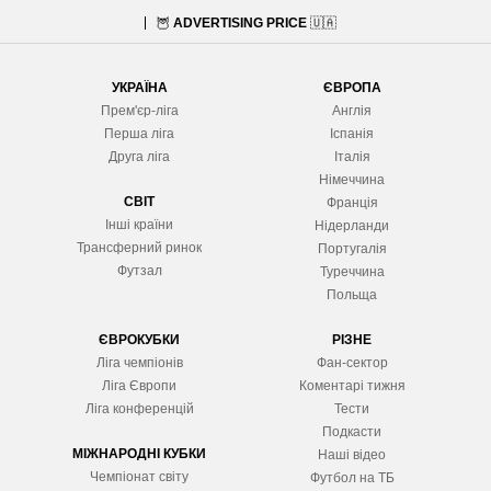
🦉
ADVERTISING PRICE
🇺🇦
УКРАЇНА
ЄВРОПА
Прем'єр-ліга
Англія
Перша ліга
Іспанія
Друга ліга
Італія
Німеччина
СВІТ
Франція
Інші країни
Нідерланди
Трансферний ринок
Португалія
Футзал
Туреччина
Польща
ЄВРОКУБКИ
РІЗНЕ
Ліга чемпіонів
Фан-сектор
Ліга Європ
и
Коментарі тижня
Ліга конференцій
Тести
Подкасти
МІЖНАРОДНІ КУБКИ
Наші відео
Чемпіонат світу
Футбол на ТБ