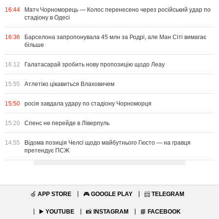
16:44
Матч Чорноморець — Колос перенесено через російський удар по
стадіону в Одесі
16:36
Барселона запропонувала 45 млн за Родрі, але Ман Сіті вимагає
більше
16:12
Галатасарай зробить нову пропозицію щодо Леау
15:55
Атлетіко цікавиться Влаховичем
15:50
росія завдала удару по стадіону Чорноморця
15:20
Спенс не перейде в Ліверпуль
14:55
Відома позиція Челсі щодо майбутнього Гюсто — на гравця
претендує ПСЖ
🍏
APP STORE
🎮
GOOGLE PLAY
📨
TELEGRAM
▶️
YOUTUBE
📸
INSTAGRAM
📘
FACEBOOK