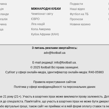
ччина
Подкасти
МІЖНАРОДНІ КУБКИ
ція
Наші відео
Чемпіонат світу
рланди
Футбол на ТБ
ЄВРО
галія
Прогнози
Ліга націй
ччина
Новини казино
Копа Америка
ща
Кубок Африки (КАН)
З питань реклами звертайтесь:
adv@football.ua
E-mail редакції:
info@football.ua
.
© 2025 football Всі права захищені.
Суб'єкт у сфері онлайн-медіа, і
дентифікатор онлайн-медіа: R40-05983
Правила користування сайтом
Політика у сфері конфіденційності та персональних даних
е 21 року (21+). Участь в азартних іграх може викликати ігрову залежність. Д
я до спеціаліста. Пам'ятайте, що участь в азартних іграх не може бути джер
або віртуальні гроші, також сайт не приймає ні в якій формі оплату ставок та і