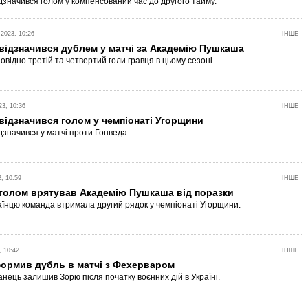
ідзначився голом у компенсований час до другого тайму.
023, 10:26
ІНШЕ
ідзначився дублем у матчі за Академію Пушкаша
овідно третій та четвертий голи гравця в цьому сезоні.
3, 10:36
ІНШЕ
ідзначився голом у чемпіонаті Угорщини
дзначився у матчі проти Гонведа.
, 10:59
ІНШЕ
голом врятував Академію Пушкаша від поразки
аїнцю команда втримала другий рядок у чемпіонаті Угорщини.
 10:42
ІНШЕ
ормив дубль в матчі з Фехерваром
анець залишив Зорю після початку воєнних дій в Україні.