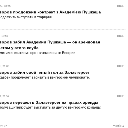
2, 18:55
ІНШЕ
воров продовжив контракт з Академією Пушкаша
родовжить виступати в Угорщині.
 18:59
ІНШЕ
воров забил Академии Пушкаша — он арендован
егом у этого клуба
метился взятием ворот в чемпионате Венгрии.
, 21:00
ІНШЕ
оров забил свой пятый гол за Залаэгерсег
хавбек продолжает забивать в венгерском чемпионате.
, 21:59
ІНШЕ
воров перешел в Залаэгерсег на правах аренды
полузащитник будет выступать за другую венгерскую команду.
 20:47
УКРАЇНА