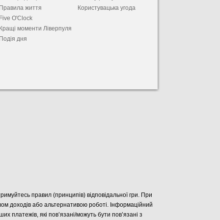
Правила життя
Користувацька угода
Five O'Clock
Кращі моменти Ліверпуля
Подія дня
отримуйтесь правил (принципів) відповідальної гри. При
елом доходів або альтернативою роботі. Інформаційний
нших платежів, які пов’язані/можуть бути пов’язані з