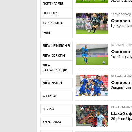
Українець в
ПОРТУГАЛІЯ
ПОЛЬЩА
13 ЛИСТОПАДА 2
Фаворов в
ТУРЕЧЧИНА
Це були відп
ІНШІ
06 БЕРЕЗНЯ 202
ЛІГА ЧЕМПІОНІВ
Фаворов в
ЛІГА ЄВРОПИ
Українець ві
ЛІГА
КОНФЕРЕНЦІЙ
08 ТРАВНЯ 2022
Фаворов 
ЛІГА НАЦІЙ
Завдяки укр
ФУТЗАЛ
24 КВІТНЯ 2022,
ЧТИВО
Шахаб оф
26-річний ір
ЄВРО-2024