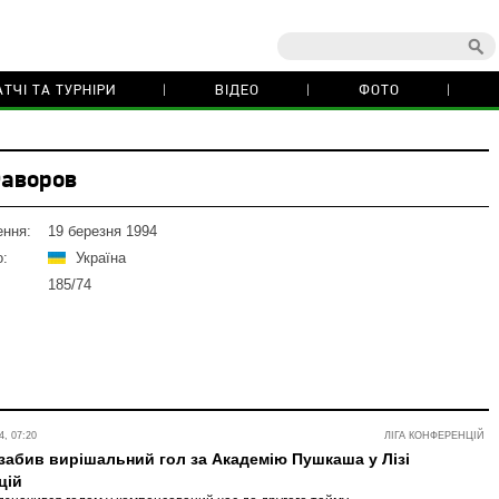
ТЧІ ТА ТУРНІРИ
ВІДЕО
ФОТО
аворов
ення:
19 березня 1994
о:
Україна
185/74
, 07:20
ЛІГА КОНФЕРЕНЦІЙ
абив вирішальний гол за Академію Пушкаша у Лізі
цій