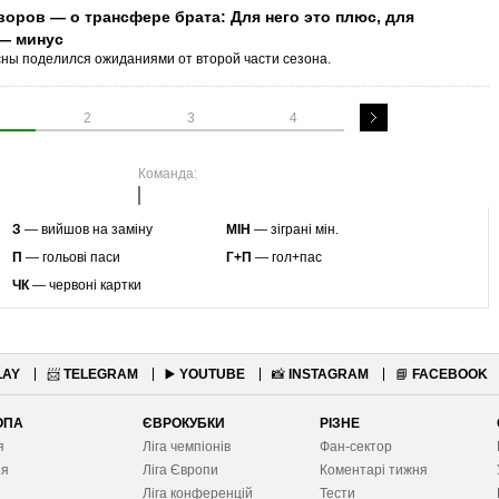
оров — о трансфере брата: Для него это плюс, для
— минус
ны поделился ожиданиями от второй части сезона.
2
3
4
Команда:
З
— вийшов на заміну
МІН
— зіграні мін.
П
— гольові паси
Г+П
— гол+пас
ЧК
— червоні картки
LAY
📨
TELEGRAM
▶️
YOUTUBE
📸
INSTAGRAM
📘
FACEBOOK
ОПА
ЄВРОКУБКИ
РІЗНЕ
я
Ліга чемпіонів
Фан-сектор
ія
Ліга Європ
и
Коментарі тижня
я
Ліга конференцій
Тести