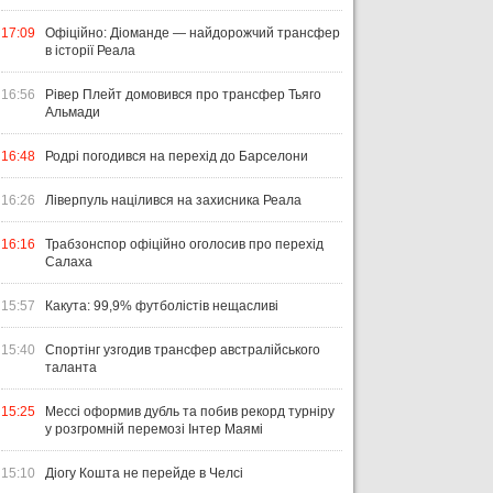
17:09
Офіційно: Діоманде — найдорожчий трансфер
в історії Реала
16:56
Рівер Плейт домовився про трансфер Тьяго
Альмади
16:48
Родрі погодився на перехід до Барселони
16:26
Ліверпуль націлився на захисника Реала
16:16
Трабзонспор офіційно оголосив про перехід
Салаха
15:57
Какута: 99,9% футболістів нещасливі
15:40
Спортінг узгодив трансфер австралійського
таланта
15:25
Мессі оформив дубль та побив рекорд турніру
у розгромній перемозі Інтер Маямі
15:10
Діогу Кошта не перейде в Челсі