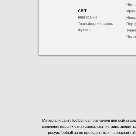
Німе
СВІТ
Фран
Інші країни
Ніде
Трансферний ринок
Порту
Футзал
Туре
Поль
Матеріали сайту football.ua призначені для осіб старш
виявленні перших ознак залежності негайно звернітьс
ресурс football.ua не проводить ігри на реальні та/