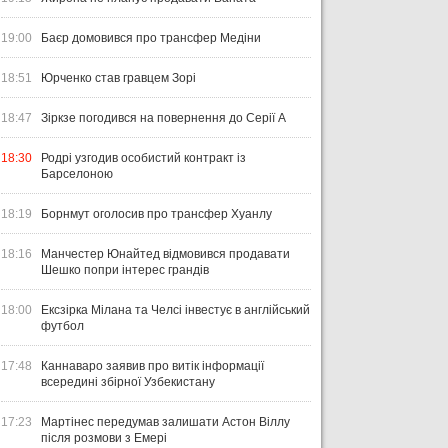
19:00
Баєр домовився про трансфер Медіни
18:51
Юрченко став гравцем Зорі
18:47
Зіркзе погодився на повернення до Серії А
18:30
Родрі узгодив особистий контракт із
Барселоною
18:19
Борнмут оголосив про трансфер Хуанлу
18:16
Манчестер Юнайтед відмовився продавати
Шешко попри інтерес грандів
18:00
Ексзірка Мілана та Челсі інвестує в англійський
футбол
17:48
Каннаваро заявив про витік інформації
всередині збірної Узбекистану
17:23
Мартінес передумав залишати Астон Віллу
після розмови з Емері