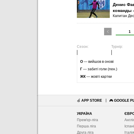
Денис Фав
команды 
Капитан Дес
1
Сезон:
Турнір:
O
— вийшов в онові
Г
— забиті голи (пен.)
ЖК
— жовті картки
🍏
APP STORE
🎮
GOOGLE P
УКРАЇНА
ЄВР
Прем'єр-ліга
Англі
Перша ліга
Іспан
Друга ліга
Італі