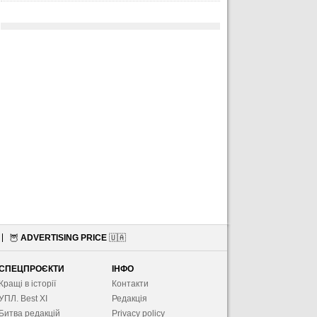
🦉
ADVERTISING PRICE
🇺🇦
СПЕЦПРОЄКТИ
ІНФО
Кращі в історії
Контакти
УПЛ. Best XІ
Редакція
Битва редакцій
Privacy policy