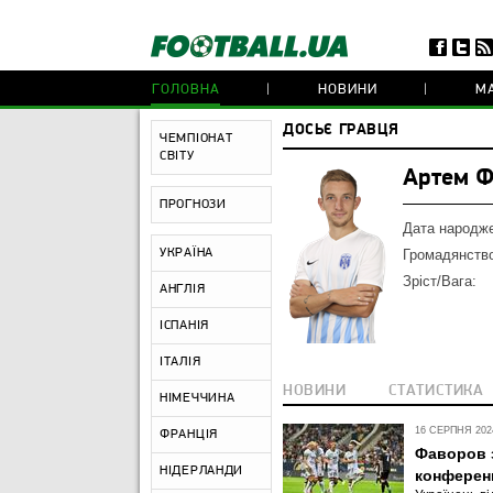
ГОЛОВНА
НОВИНИ
МА
ДОСЬЄ ГРАВЦЯ
ЧЕМПІОНАТ
СВІТУ
Артем Ф
ПРОГНОЗИ
Дата народж
УКРАЇНА
Громадянств
Зріст/Вага:
АНГЛІЯ
ІСПАНІЯ
ІТАЛІЯ
НОВИНИ
СТАТИСТИКА
НІМЕЧЧИНА
16 СЕРПНЯ 2024
ФРАНЦІЯ
Фаворов з
НІДЕРЛАНДИ
конферен