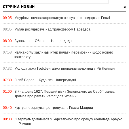
СТРІЧКА НОВИН
09:05
Моурінью почав запроваджувати суворі стандарти в Реалі
08:35
Мілан розмірковує над трансфером Паредеса
08:00
Буковина — Оболонь. Напередодні
07:58
Чалханоглу закликав Інтер почати перемовини щодо нового
контракту
07:32
Молода зірка Гоффенгайма провалив медогляд у РБ Лейпциг
07:30
Лівий Берег — Кудрівка. Напередодні
01:00
Війна, день 1627. Перший візит Зеленського до Сербії, заява
Трампа про ракети Patriot для України
00:40
Куртуа повернувся до тренувань Реала Мадрид
00:33
Ліверпуль домовився з Барселоною про оренду Рональда Араухо
— Романо