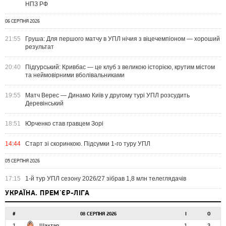
НПЗ РФ
06 СЕРПНЯ 2026
21:55
Груша: Для першого матчу в УПЛ нічия з віцечемпіоном — хороший
результат
20:40
Підгурський: Кривбас — це клуб з великою історією, крутим містом
та неймовірними вболівальниками
19:55
Матч Верес — Динамо Київ у другому турі УПЛ розсудить
Деревінський
18:51
Юрченко став гравцем Зорі
14:44
Старт зі скоринкою. Підсумки 1-го туру УПЛ
05 СЕРПНЯ 2026
17:15
1-й тур УПЛ сезону 2026/27 зібрав 1,8 млн телеглядачів
УКРАЇНА. ПРЕМ'ЄР-ЛІГА
#
08 СЕРПНЯ 2026
І
О
1
Шахтар
1
3