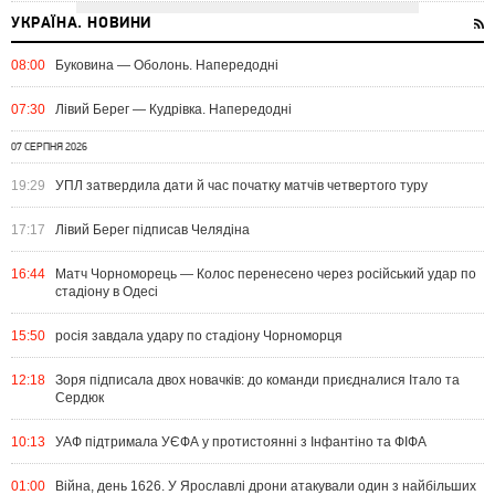
УКРАЇНА. НОВИНИ
08:00
Буковина — Оболонь. Напередодні
07:30
Лівий Берег — Кудрівка. Напередодні
07 СЕРПНЯ 2026
19:29
УПЛ затвердила дати й час початку матчів четвертого туру
17:17
Лівий Берег підписав Челядіна
16:44
Матч Чорноморець — Колос перенесено через російський удар по
стадіону в Одесі
15:50
росія завдала удару по стадіону Чорноморця
12:18
Зоря підписала двох новачків: до команди приєдналися Італо та
Сердюк
10:13
УАФ підтримала УЄФА у протистоянні з Інфантіно та ФІФА
01:00
Війна, день 1626. У Ярославлі дрони атакували один з найбільших