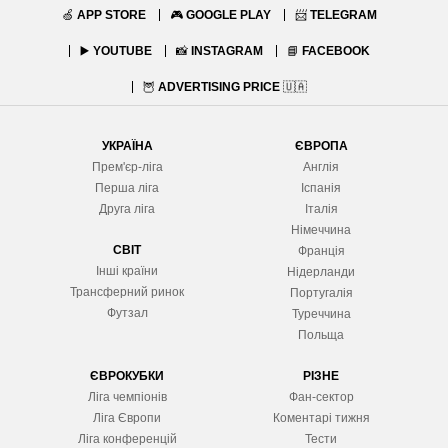
🍏
APP STORE
🎮
GOOGLE PLAY
📨
TELEGRAM
▶️
YOUTUBE
📸
INSTAGRAM
📘
FACEBOOK
🦉
ADVERTISING PRICE
🇺🇦
УКРАЇНА
ЄВРОПА
Прем'єр-ліга
Англія
Перша ліга
Іспанія
Друга ліга
Італія
Німеччина
СВІТ
Франція
Інші країни
Нідерланди
Трансферний ринок
Португалія
Футзал
Туреччина
Польща
ЄВРОКУБКИ
РІЗНЕ
Ліга чемпіонів
Фан-сектор
Ліга Європ
и
Коментарі тижня
Ліга конференцій
Тести