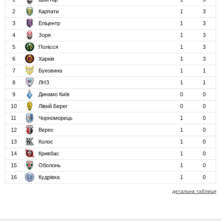
2
Карпати
1
3
3
Епіцентр
1
3
4
Зоря
1
3
5
Полісся
1
3
6
Харків
1
3
7
Буковина
1
1
8
ЛНЗ
1
1
9
Динамо Київ
0
0
10
Лівий Берег
0
0
11
Чорноморець
1
0
12
Верес
1
0
13
Колос
1
0
14
Кривбас
1
0
15
Оболонь
1
0
16
Кудрівка
1
0
детальна таблиця