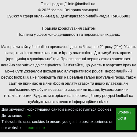
E-mail редакції:
info@football.ua
.
© 2025 football Всі права захищені.
Суб'єкт у сфері онлайн-медіа, і
дентифікатор онлайн-медіа: R40-05983
Правила користування сайтом
Політика у сфері конфіденційності та персональних даних
Матеріали сайту football.ua призначені для осіб старше 21 року (21+). Участь
в азартних іграх може викликати ігрову залежність. Дотримуйтесь правил
(принципів) відповідальної гри. При виявленні перших ознак залежності
негайно зверніться до спеціаліста. Пам'ятайте, що участь в азартних іграх не
може бути джерелом доходів або альтернативою роботі. Інформаційний
ресурс football.ua не проводить ігри на реальні та/або віртуальні гроші, також
сайт не приймає ні в якій формі оплату ставок та інших платежів, які
пов’язані/можуть бути пов’язані з азартними іграми, букмекерами чи
тоталізаторами. Будь-які матеріали на інформаційному ресурсі football.ua
публікуються виключно в інформаційних цілях.
Для зручності користування сайтом використовуються Cookies.
Згоден /
Детальніше
тут
Got it
This website uses cookies to ensure you get the best experience on
our website.
Learn more