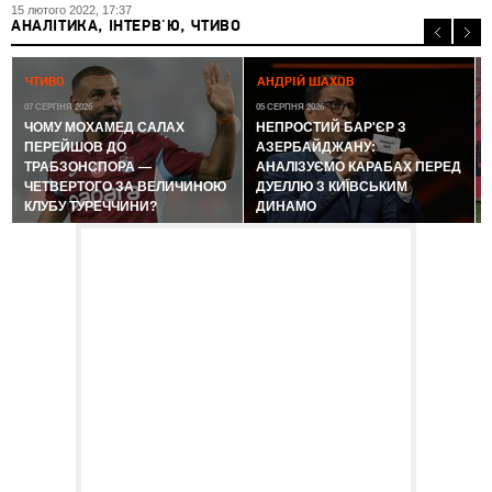
15 лютого 2022, 17:37
АНАЛІТИКА, ІНТЕРВ'Ю, ЧТИВО
0
ЧТИВО
АНДРІЙ ШАХОВ
07 СЕРПНЯ 2026
05 СЕРПНЯ 2026
ЧОМУ МОХАМЕД САЛАХ
НЕПРОСТИЙ БАР'ЄР З
ПЕРЕЙШОВ ДО
АЗЕРБАЙДЖАНУ:
ТРАБЗОНСПОРА —
АНАЛІЗУЄМО КАРАБАХ ПЕРЕД
ЧЕТВЕРТОГО ЗА ВЕЛИЧИНОЮ
ДУЕЛЛЮ З КИЇВСЬКИМ
КЛУБУ ТУРЕЧЧИНИ?
ДИНАМО