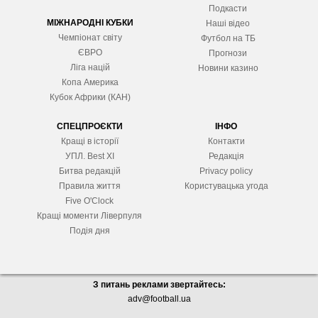
Подкасти
МІЖНАРОДНІ КУБКИ
Наші відео
Чемпіонат світу
Футбол на ТБ
ЄВРО
Прогнози
Ліга націй
Новини казино
Копа Америка
Кубок Африки (КАН)
СПЕЦПРОЄКТИ
ІНФО
Кращі в історії
Контакти
УПЛ. Best XІ
Редакція
Битва редакцій
Privacy policy
Правила життя
Користувацька угода
Five O'Clock
Кращі моменти Ліверпуля
Подія дня
З питань реклами звертайтесь:
adv@football.ua