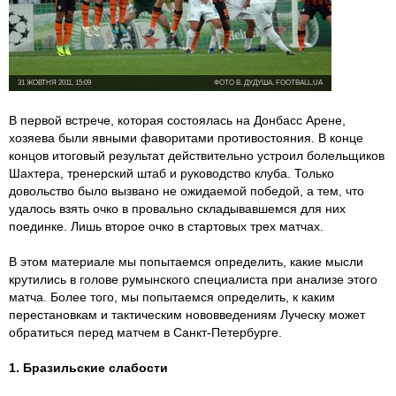
31 ЖОВТНЯ 2011, 15:09
ФОТО В. ДУДУША, FOOTBALL.UA
В первой встрече, которая состоялась на Донбасс Арене,
хозяева были явными фаворитами противостояния. В конце
концов итоговый результат действительно устроил болельщиков
Шахтера, тренерский штаб и руководство клуба. Только
довольство было вызвано не ожидаемой победой, а тем, что
удалось взять очко в провально складывавшемся для них
поединке. Лишь второе очко в стартовых трех матчах.
В этом материале мы попытаемся определить, какие мысли
крутились в голове румынского специалиста при анализе этого
матча. Более того, мы попытаемся определить, к каким
перестановкам и тактическим нововведениям Луческу может
обратиться перед матчем в Санкт-Петербурге.
1. Бразильские слабости