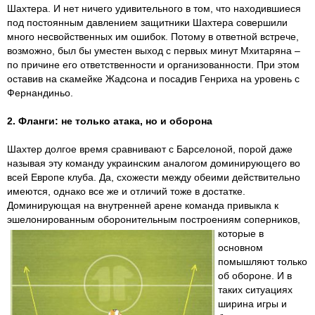
Шахтера. И нет ничего удивительного в том, что находившиеся
под постоянным давлением защитники Шахтера совершили
много несвойственных им ошибок. Потому в ответной встрече,
возможно, был бы уместен выход с первых минут Мхитаряна –
по причине его ответственности и организованности. При этом
оставив на скамейке Жадсона и посадив Генриха на уровень с
Фернандиньо.
2. Фланги: не только атака, но и оборона
Шахтер долгое время сравнивают с Барселоной, порой даже
называя эту команду украинским аналогом доминирующего во
всей Европе клуба. Да, схожести между обеими действительно
имеются, однако все же и отличий тоже в достатке.
Доминирующая на внутренней арене команда привыкла к
эшелонированным оборонительным построениям соперников,
которые
в
основном
помышляют только
об обороне. И в
таких ситуациях
ширина игры и