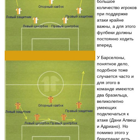
большое
количество игроков
при поддержке
атаки крайне
важны, а для этого
фулбеки должны
постоянно ходить
вперед.
У Барселоны,
понятное дело,
подобное тоже
случается часто и
для этого в
команде имеются
два бразильца,
великолепно
умеющих
подключаться к
атаке (Дани Алвеш
и Адриано). Но
помимо этого у
блаугранас есть