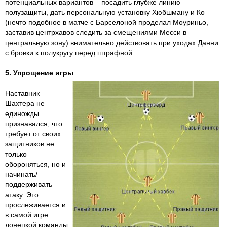
потенциальных вариантов – посадить глубже линию
полузащиты, дать персональную установку Хюбшману и Ко
(нечто подобное в матче с Барселоной проделал Моуриньо,
заставив центрхавов следить за смещениями Месси в
центральную зону) внимательно действовать при уходах Данни
с бровки к полукругу перед штрафной.
5. Упрощение игры
Наставник
Шахтера не
единожды
признавался, что
требует от своих
защитников не
только
обороняться, но и
начинать/
поддерживать
атаку. Это
прослеживается и
в самой игре
донецкой команды