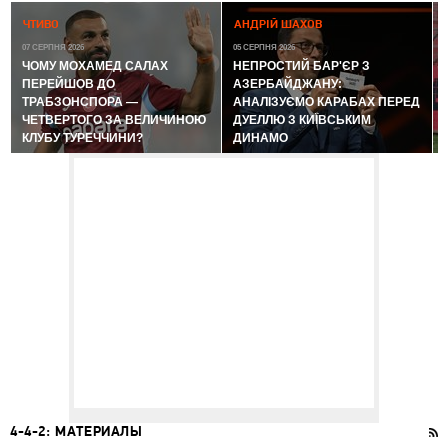
0
ЧТИВО
АНДРІЙ ШАХОВ
07 СЕРПНЯ 2026
05 СЕРПНЯ 2026
ЧОМУ МОХАМЕД САЛАХ
НЕПРОСТИЙ БАР'ЄР З
ПЕРЕЙШОВ ДО
АЗЕРБАЙДЖАНУ:
ТРАБЗОНСПОРА —
АНАЛІЗУЄМО КАРАБАХ ПЕРЕД
ЧЕТВЕРТОГО ЗА ВЕЛИЧИНОЮ
ДУЕЛЛЮ З КИЇВСЬКИМ
КЛУБУ ТУРЕЧЧИНИ?
ДИНАМО
4-4-2: МАТЕРИАЛЫ