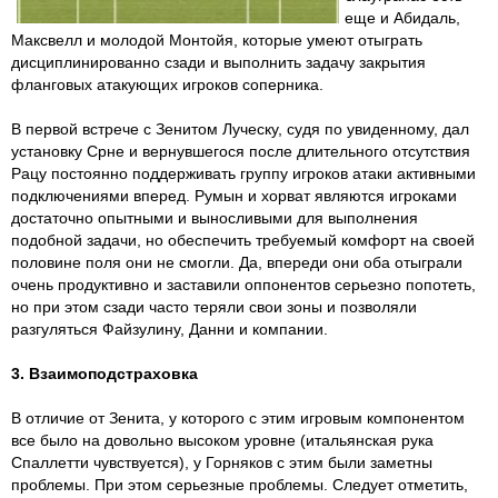
еще и Абидаль,
Максвелл и молодой Монтойя, которые умеют отыграть
дисциплинированно сзади и выполнить задачу закрытия
фланговых атакующих игроков соперника.
В первой встрече с Зенитом Луческу, судя по увиденному, дал
установку Срне и вернувшегося после длительного отсутствия
Рацу постоянно поддерживать группу игроков атаки активными
подключениями вперед. Румын и хорват являются игроками
достаточно опытными и выносливыми для выполнения
подобной задачи, но обеспечить требуемый комфорт на своей
половине поля они не смогли. Да, впереди они оба отыграли
очень продуктивно и заставили оппонентов серьезно попотеть,
но при этом сзади часто теряли свои зоны и позволяли
разгуляться Файзулину, Данни и компании.
3. Взаимоподстраховка
В отличие от Зенита, у которого с этим игровым компонентом
все было на довольно высоком уровне (итальянская рука
Спаллетти чувствуется), у Горняков с этим были заметны
проблемы. При этом серьезные проблемы. Следует отметить,