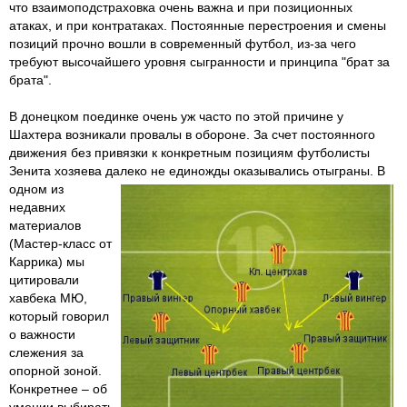
что взаимоподстраховка очень важна и при позиционных
атаках, и при контратаках. Постоянные перестроения и смены
позиций прочно вошли в современный футбол, из-за чего
требуют высочайшего уровня сыгранности и принципа "брат за
брата".
В донецком поединке очень уж часто по этой причине у
Шахтера возникали провалы в обороне. За счет постоянного
движения без привязки к конкретным позициям футболисты
Зенита хозяева далеко не единожды оказывались отыгра
ны. В
одном из
недавних
материалов
(Мастер-класс от
Каррика) мы
цитировали
хавбека МЮ,
который говорил
о важности
слежения за
опорной зоной.
Конкретнее – об