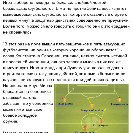
Игра в обороне никогда не была сильнейшей чертой
бразильских футболистов. В матче против Зенита весь квинтет
южноамериканских футболистов, которые оказались в старте с
первых минут, в защитных действиях совершенно не преуспели.
Более того, можно смело говорить о том, что они с этой задачей
не справились.
"В этот раз на поле вышли пять защитников и пять атакующих
футболистов, ни один из которых хорошо не обороняется", -
слова Константина Сарсании, конечно, нельзя считать истиной
в последней инстанции, однако здравая мысль в них все же
присутствует. Игра команды при Луческу уже довольно давно
строится за счет атакующих действий, которые в большинстве
случаев, нивелируют все недостатки при действиях защ
итных.
Но иногда домнул Мирча
бросается на соперника
с шашкой наголо,
забывая, что у соперника
может иметься свое
боевое холодное
оружие.