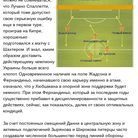
Можно не сомневаться,
что Лучано Спаллетти,
который тоже допустил
свою серьезную ошибку
еще в первом туре,
проиграв на Кипре,
хорошенько
подготовился к матчу с
Шахтером. И знал, каким
образом доставить
действующему чемпиону
Украины больше
всего
хлопот. Одновременное наличие на поле Жадсона и
Фернандиньо, начинавшего свою карьеру именно в атаке,
означало, что у Хюбшмана в опорной зоне поддержки будет
немного. При этом Фернандиньо, который за последние годы
существенно прибавил в дисциплинированности и защитных
действиях, сейчас, как показалось, далек от своих оптимальных
кондиций.
За счет постоянных смещений Данни в центральную зону и
активных подключений Зырянова и Широкова питерцы часто
создавали численное большинство перед линией обороны