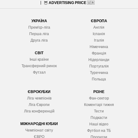
🦉
ADVERTISING PRICE
🇺🇦
УКРАЇНА
ЄВРОПА
Прем'єр-ліга
Англія
Перша ліга
Іспанія
Друга ліга
Італія
Німеччина
СВІТ
Франція
Інші країни
Нідерланди
Трансферний ринок
Португалія
Футзал
Туреччина
Польща
ЄВРОКУБКИ
РІЗНЕ
Ліга чемпіонів
Фан-сектор
Ліга Європ
и
Коментарі тижня
Ліга конференцій
Тести
Подкасти
МІЖНАРОДНІ КУБКИ
Наші відео
Чемпіонат світу
Футбол на ТБ
ЄВРО
Прогнози