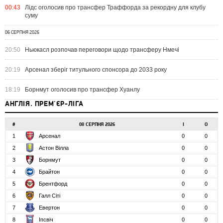
00:43
Лідс оголосив про трансфер Траффорда за рекордну для клубу
суму
06 СЕРПНЯ 2026
20:50
Ньюкасл розпочав переговори щодо трансферу Нмечі
20:19
Арсенал зберіг титульного спонсора до 2033 року
18:19
Борнмут оголосив про трансфер Хуанлу
АНГЛІЯ. ПРЕМ'ЄР-ЛІГА
#
08 СЕРПНЯ 2026
І
О
1
Арсенал
0
0
2
Астон Вілла
0
0
3
Борнмут
0
0
4
Брайтон
0
0
5
Брентфорд
0
0
6
Галл Сіті
0
0
7
Евертон
0
0
8
Іпсвіч
0
0