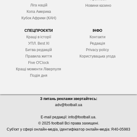
Ліга націй
Новини казино
Копа Америка
Кубок Африки (КАН)
СПЕЦПРОЄКТИ
ІНФО
Кращі в історії
Контакти
УПЛ. Best XІ
Редакція
Битва редакцій
Privacy policy
Правила життя
Користувацька угода
Five O'Clock
Кращі моменти Ліверпуля
Подія дня
З питань реклами звертайтесь:
adv@football.ua
E-mail редакції:
info@football.ua
.
© 2025 football Всі права захищені.
Суб'єкт у сфері онлайн-медіа, і
дентифікатор онлайн-медіа: R40-05983