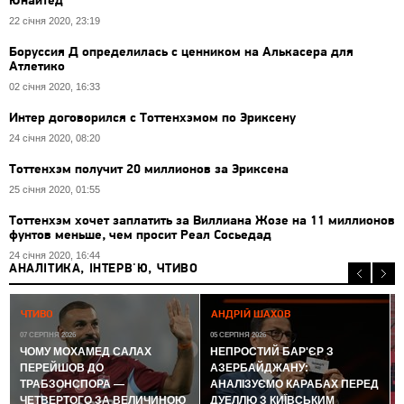
Юнайтед
22 січня 2020, 23:19
Боруссия Д определилась с ценником на Алькасера для
Атлетико
02 січня 2020, 16:33
Интер договорился с Тоттенхэмом по Эриксену
24 січня 2020, 08:20
Тоттенхэм получит 20 миллионов за Эриксена
25 січня 2020, 01:55
Тоттенхэм хочет заплатить за Виллиана Жозе на 11 миллионов
фунтов меньше, чем просит Реал Сосьедад
24 січня 2020, 16:44
АНАЛІТИКА, ІНТЕРВ'Ю, ЧТИВО
0
ЧТИВО
АНДРІЙ ШАХОВ
07 СЕРПНЯ 2026
05 СЕРПНЯ 2026
ЧОМУ МОХАМЕД САЛАХ
НЕПРОСТИЙ БАР'ЄР З
ПЕРЕЙШОВ ДО
АЗЕРБАЙДЖАНУ:
ТРАБЗОНСПОРА —
АНАЛІЗУЄМО КАРАБАХ ПЕРЕД
ЧЕТВЕРТОГО ЗА ВЕЛИЧИНОЮ
ДУЕЛЛЮ З КИЇВСЬКИМ