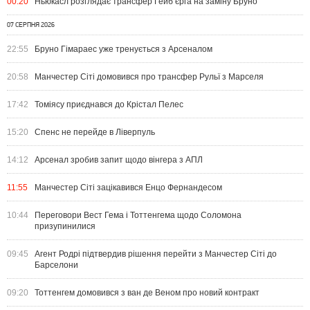
00:20
Ньюкасл розглядає трансфер Гейб’єрга на заміну Бруно
07 СЕРПНЯ 2026
22:55
Бруно Гімараес уже тренується з Арсеналом
20:58
Манчестер Сіті домовився про трансфер Рульї з Марселя
17:42
Томіясу приєднався до Крістал Пелес
15:20
Спенс не перейде в Ліверпуль
14:12
Арсенал зробив запит щодо вінгера з АПЛ
11:55
Манчестер Сіті зацікавився Енцо Фернандесом
10:44
Переговори Вест Гема і Тоттенгема щодо Соломона
призупинилися
09:45
Агент Родрі підтвердив рішення перейти з Манчестер Сіті до
Барселони
09:20
Тоттенгем домовився з ван де Веном про новий контракт