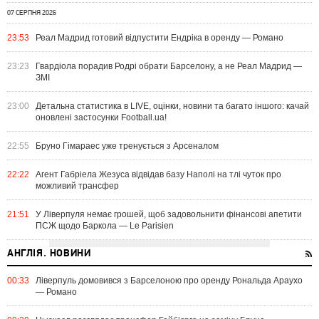
07 СЕРПНЯ 2026
23:53
Реал Мадрид готовий відпустити Ендріка в оренду — Романо
23:23
Гвардіола порадив Родрі обрати Барселону, а не Реал Мадрид —
ЗМІ
23:00
Детальна статистика в LIVE, оцінки, новини та багато іншого: качай
оновлені застосунки Football.ua!
22:55
Бруно Гімараес уже тренується з Арсеналом
22:22
Агент Габріела Жезуса відвідав базу Наполі на тлі чуток про
можливий трансфер
21:51
У Ліверпуля немає грошей, щоб задовольнити фінансові апетити
ПСЖ щодо Баркола — Le Parisien
АНГЛІЯ. НОВИНИ
00:33
Ліверпуль домовився з Барселоною про оренду Рональда Араухо
— Романо