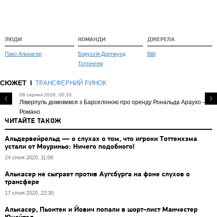
ЛЮДИ
КОМАНДИ
ДЖЕРЕЛА
Пако Алькасер
Боруссія Дортмунд
Bild
Тоттенгем
СЮЖЕТ
ТРАНСФЕРНИЙ РИНОК
08 серпня 2026, 00:33
Ліверпуль домовився з Барселоною про оренду Рональда Араухо —
Романо
ЧИТАЙТЕ ТАКОЖ
Альдервейрельд — о слухах о том, что игроки Тоттенхэма
устали от Моуриньо: Ничего подобного!
24 січня 2020, 11:06
Алькасер не сыграет против Аугсбурга на фоне слухов о
трансфере
17 січня 2020, 22:30
Алькасер, Пьонтек и Йович попали в шорт-лист Манчестер