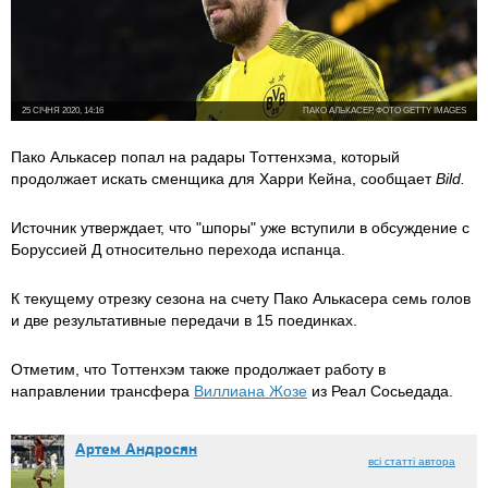
25 СІЧНЯ 2020, 14:16
ПАКО АЛЬКАСЕР, ФОТО GETTY IMAGES
Пако Алькасер попал на радары Тоттенхэма, который
продолжает искать сменщика для Харри Кейна, сообщает
Bild.
Источник утверждает, что "шпоры" уже вступили в обсуждение с
Боруссией Д относительно перехода испанца.
К текущему отрезку сезона на счету Пако Алькасера семь голов
и две результативные передачи в 15 поединках.
Отметим, что Тоттенхэм также продолжает работу в
направлении трансфера
Виллиана Жозе
из Реал Сосьедада.
Артем Андросян
всі статті автора