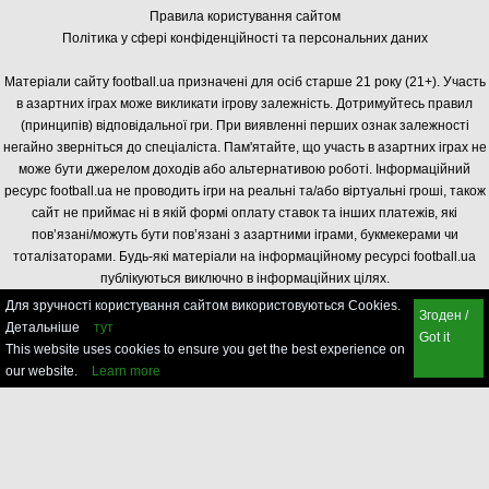
Правила користування сайтом
Політика у сфері конфіденційності та персональних даних
Матеріали сайту football.ua призначені для осіб старше 21 року (21+). Участь
в азартних іграх може викликати ігрову залежність. Дотримуйтесь правил
(принципів) відповідальної гри. При виявленні перших ознак залежності
негайно зверніться до спеціаліста. Пам'ятайте, що участь в азартних іграх не
може бути джерелом доходів або альтернативою роботі. Інформаційний
ресурс football.ua не проводить ігри на реальні та/або віртуальні гроші, також
сайт не приймає ні в якій формі оплату ставок та інших платежів, які
пов’язані/можуть бути пов’язані з азартними іграми, букмекерами чи
тоталізаторами. Будь-які матеріали на інформаційному ресурсі football.ua
публікуються виключно в інформаційних цілях.
Для зручності користування сайтом використовуються Cookies.
Згоден /
Детальніше
тут
Got it
This website uses cookies to ensure you get the best experience on
our website.
Learn more