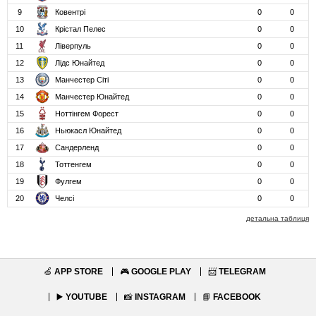
9
Ковентрі
0
0
10
Крістал Пелес
0
0
11
Ліверпуль
0
0
12
Лідс Юнайтед
0
0
13
Манчестер Сіті
0
0
14
Манчестер Юнайтед
0
0
15
Ноттінгем Форест
0
0
16
Ньюкасл Юнайтед
0
0
17
Сандерленд
0
0
18
Тоттенгем
0
0
19
Фулгем
0
0
20
Челсі
0
0
детальна таблиця
🍏
APP STORE
🎮
GOOGLE PLAY
📨
TELEGRAM
▶️
YOUTUBE
📸
INSTAGRAM
📘
FACEBOOK