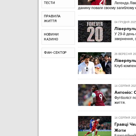
Легенда Лів
ТЕСТИ
данину поваги своєму загиблому 
ПРАВИЛА
ЖИТТЯ
04 ГРУДНЯ 2025
Ліверпуль
У 29-й день
НОВИНИ
звернення, з
КАЗИНО
ФАН-СЕКТОР
26 ВЕРЕСНЯ 202
Ліверпуль
Клуб компенс
14 СЕРПНЯ 2025
Антоніо: 
Футболіст п
життя.
14 СЕРПНЯ 2025
Гравці Че
Жоти
Благодійний 