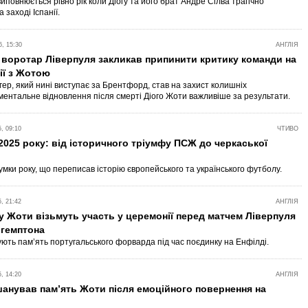
иповнюється рівно рік коли Діогу та його брат Андре Сілва трагічно
 заході Іспанії.
, 15:30
АНГЛІЯ
воротар Ліверпуля закликав припинити критику команди на
дії з Жотою
гер, який нині виступає за Брентфорд, став на захист колишніх
ментальне відновлення після смерті Діого Жоти важливіше за результати.
, 09:10
ЧТИВО
 2025 року: від історичного тріумфу ПСЖ до черкаської
умки року, що переписав історію європейського та українського футболу.
, 21:42
АНГЛІЯ
у Жоти візьмуть участь у церемонії перед матчем Ліверпуля
ргемптона
ють пам’ять португальського форварда під час поєдинку на Енфілді.
, 14:20
АНГЛІЯ
анував пам’ять Жоти після емоційного повернення на