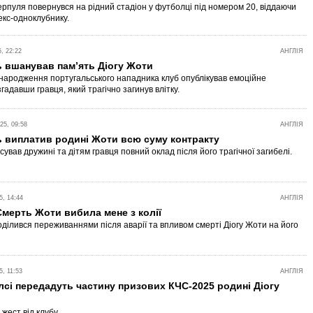
ерпуля повернувся на рідний стадіон у футболці під номером 20, віддаючи
екс-одноклубнику.
, 22:22
АНГЛІЯ
 вшанував пам’ять Діогу Жоти
 народження португальського нападника клуб опублікував емоційне
гадавши гравця, який трагічно загинув влітку.
5, 09:58
АНГЛІЯ
 виплатив родині Жоти всю суму контракту
ував дружині та дітям гравця повний оклад після його трагічної загибелі.
, 14:44
АНГЛІЯ
Смерть Жоти вибила мене з колії
оділився переживаннями після аварії та впливом смерті Діогу Жоти на його
, 11:53
АНГЛІЯ
лсі передадуть частину призових КЧС-2025 родині Діогу
жест від клубу.