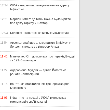
12:34
ФІФА заперечила звинувачення на адресу
Інфантіно
12:21
Марлон Гомес: До війни можна було мріяти
про довгу кар'єру у Шахтарі
12:03
Болонья цікавиться захисником Ювентуса
11:54
Арсенал знайшов альтернативу Вінісіусу: у
Лондоні стежать за вінгером Аякса
11:41
Манчестер Сіті домовився про перехід Буадді
за 129+6 млн євро
11:22
Адарабіойо: Мудрик — дивак. Його темп
роботи неймовірний
11:15
Ван‘т Схіп став головним тренером збірної
Казахстану
11:06
Інфантіно на посаді в УЄФА виплачував
компенсацію своїй коханці