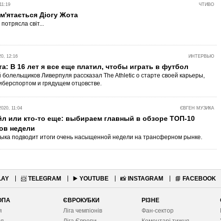
11:19
ЧТИВО
м'ятається Діогу Жота
 потрясла світ...
0, 12:16
ИНТЕРВЬЮ
а: В 16 лет я все еще платил, чтобы играть в футбол
 болельщиков Ливерпуля рассказал The Athletic о старте своей карьеры,
иберспортом и грядущем отцовстве.
20, 11:04
ЄВГЕН МУЗИКА
йл или кто-то еще: выбираем главный в обзоре ТОП-10
ов недели
ыка подводит итоги очень насыщенной недели на трансферном рынке.
LAY
📨
TELEGRAM
▶️
YOUTUBE
📸
INSTAGRAM
📘
FACEBOOK
ОПА
ЄВРОКУБКИ
РІЗНЕ
я
Ліга чемпіонів
Фан-сектор