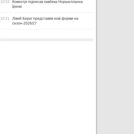
10:53
Ковентрі підписав хавбека Норшелланна
Їренкі
10:21
Лівий Берег представив нові форми на
сезон-2026/27