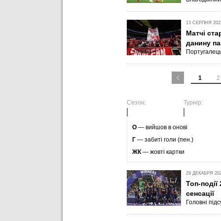
13 СЕРПНЯ 2025
Матчі ста
данину па
Португалець
1
2
Сезон:
Турнір:
O
— вийшов в онові
Г
— забиті голи (пен.)
ЖК
— жовті картки
29 ДЕКАБРЯ 202
Топ-події
сенсації
Головні підс