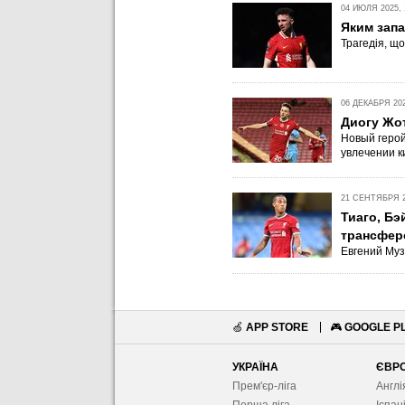
04 ИЮЛЯ 2025, 
Яким запа
Трагедія, що
06 ДЕКАБРЯ 202
Диогу Жот
Новый герой
увлечении к
21 СЕНТЯБРЯ 20
Тиаго, Бэ
трансфер
Евгений Муз
🍏
APP STORE
🎮
GOOGLE P
УКРАЇНА
ЄВР
Прем'єр-ліга
Англі