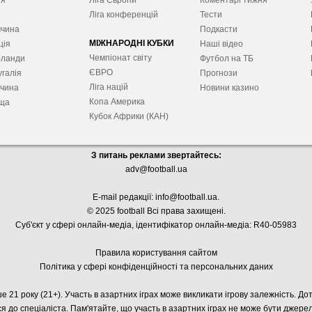
ія
Ліга Європ
и
Коментарі тижня
я
Ліга конференцій
Тести
ччина
Подкасти
МІЖНАРОДНІ КУБКИ
ція
Наші відео
Чемпіонат світу
рланди
Футбол на ТБ
ЄВРО
галія
Прогнози
Ліга націй
ччина
Новини казино
Копа Америка
ща
Кубок Африки (КАН)
З питань реклами звертайтесь:
adv@football.ua
E-mail редакції:
info@football.ua
.
© 2025 football Всі права захищені.
Суб'єкт у сфері онлайн-медіа, і
дентифікатор онлайн-медіа: R40-05983
Правила користування сайтом
Політика у сфері конфіденційності та персональних даних
е 21 року (21+). Участь в азартних іграх може викликати ігрову залежність. Д
я до спеціаліста. Пам'ятайте, що участь в азартних іграх не може бути джер