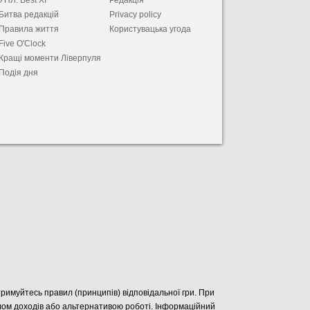
УПЛ. Best XІ
Редакція
Битва редакцій
Privacy policy
Правила життя
Користувацька угода
Five O'Clock
Кращі моменти Ліверпуля
Подія дня
отримуйтесь правил (принципів) відповідальної гри. При
елом доходів або альтернативою роботі. Інформаційний