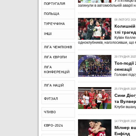
У п'ятницю в
ПОРТУГАЛІЯ
загинули в автомобільній аварії на
ПОЛЬЩА
06 ЛЮТОГО 2026
ТУРЕЧЧИНА
Колишній 
тлі траге
ІНШІ
Куївін Келле
одноклубників, наголосивши, що 
ЛІГА ЧЕМПІОНІВ
29 ГРУДНЯ 2025
ЛІГА ЄВРОПИ
Топ-події
ЛІГА
сенсації
КОНФЕРЕНЦІЙ
Головні підс
ЛІГА НАЦІЙ
25 ГРУДНЯ 2025
Сини Діог
ФУТЗАЛ
та Вулве
Клуби вшану
ЧТИВО
14 ГРУДНЯ 2025
ЄВРО-2024
Мілнер вш
Енфілд