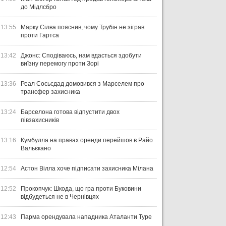
до Мідлсбро
13:55
Марку Сілва пояснив, чому Трубін не зіграв
проти Гартса
13:42
Джонс: Сподіваюсь, нам вдасться здобути
виїзну перемогу проти Зорі
13:36
Реал Сосьєдад домовився з Марселем про
трансфер захисника
13:24
Барселона готова відпустити двох
півзахисників
13:16
Кумбулла на правах оренди перейшов в Райо
Вальєкано
12:54
Астон Вілла хоче підписати захисника Мілана
12:52
Прокопчук: Шкода, що гра проти Буковини
відбудеться не в Чернівцях
12:43
Парма орендувала нападника Аталанти Туре