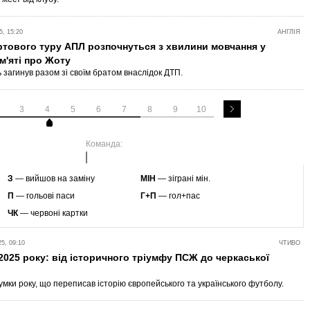
, 15:20
АНГЛІЯ
ртового туру АПЛ розпочнуться з хвилини мовчання у
м'яті про Жоту
 загинув разом зі своїм братом внаслідок ДТП.
3
4
5
6
7
8
9
10
Команда:
З
— вийшов на заміну
МІН
— зіграні мін.
П
— гольові паси
Г+П
— гол+пас
ЧК
— червоні картки
5, 09:10
ЧТИВО
 2025 року: від історичного тріумфу ПСЖ до черкаської
умки року, що переписав історію європейського та українського футболу.