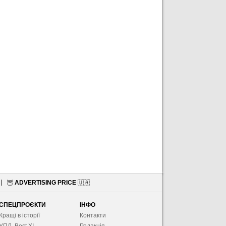
🦉
ADVERTISING PRICE
🇺🇦
СПЕЦПРОЄКТИ
ІНФО
Кращі в історії
Контакти