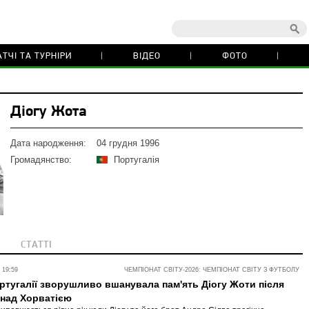
ТЧІ ТА ТУРНІРИ
ВІДЕО
ФОТО
Діогу Жота
Дата народження:
04 грудня 1996
Громадянство:
Португалія
СТАТТІ
 19:59
ЧЕМПІОНАТ СВІТУ-2026: ЧЕМПІОНАТ СВІТУ З ФУТБОЛУ
ртугалії зворушливо вшанувала пам'ять Діогу Жоти після
 над Хорватією