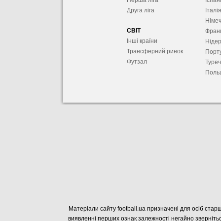
Перша ліга
Іспан
Друга ліга
Італі
Німе
СВІТ
Фран
Інші країни
Ніде
Трансферний ринок
Порту
Футзал
Туре
Поль
Матеріали сайту football.ua призначені для осіб старш
виявленні перших ознак залежності негайно звернітьс