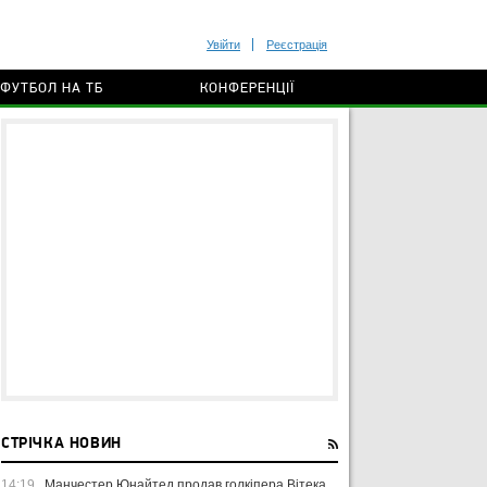
Увійти
Реєстрація
ФУТБОЛ НА ТБ
КОНФЕРЕНЦІЇ
СТРІЧКА НОВИН
14:19
Манчестер Юнайтед продав голкіпера Вітека