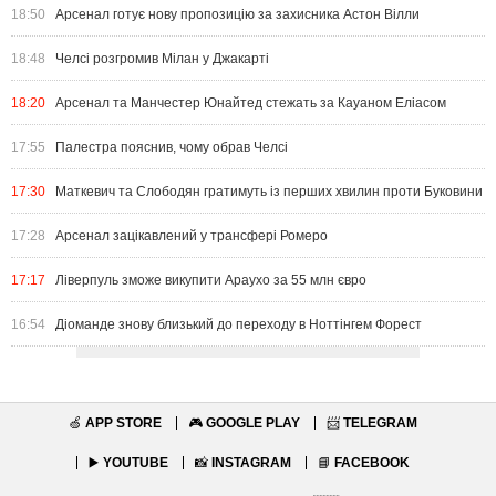
18:50
Арсенал готує нову пропозицію за захисника Астон Вілли
18:48
Челсі розгромив Мілан у Джакарті
18:20
Арсенал та Манчестер Юнайтед стежать за Кауаном Еліасом
17:55
Палестра пояснив, чому обрав Челсі
17:30
Маткевич та Слободян гратимуть із перших хвилин проти Буковини
17:28
Арсенал зацікавлений у трансфері Ромеро
17:17
Ліверпуль зможе викупити Араухо за 55 млн євро
16:54
Діоманде знову близький до переходу в Ноттінгем Форест
🍏
APP STORE
🎮
GOOGLE PLAY
📨
TELEGRAM
▶️
YOUTUBE
📸
INSTAGRAM
📘
FACEBOOK