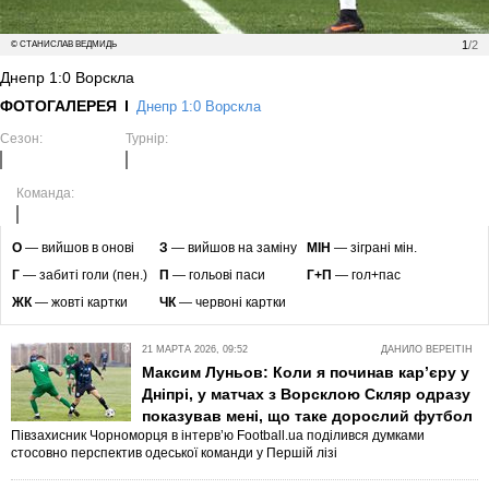
1
/2
© СТАНИСЛАВ ВЕДМИДЬ
Днепр 1:0 Ворскла
ФОТОГАЛЕРЕЯ
Днепр 1:0 Ворскла
Сезон:
Турнір:
Команда:
O
— вийшов в онові
З
— вийшов на заміну
МІН
— зіграні мін.
Г
— забиті голи (пен.)
П
— гольові паси
Г+П
— гол+пас
ЖК
— жовті картки
ЧК
— червоні картки
21 МАРТА 2026, 09:52
ДАНИЛО ВЕРЕІТІН
Максим Луньов: Коли я починав кар’єру у
Дніпрі, у матчах з Ворсклою Скляр одразу
показував мені, що таке дорослий футбол
Півзахисник Чорноморця в інтерв’ю Football.ua поділився думками
стосовно перспектив одеської команди у Першій лізі