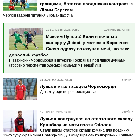
гравцями, Астахов продовжив контракт із
Лівим Берегом
Чергові кадрові питання у командах УПЛ.
21 БЕРЕЗНЯ 2026, 09:52
ДАНИЛО ВЕРЕІТІН
Максим Луньов: Коли я починав
кар’єру у Дніпрі, у матчах з Ворсклою
Скляр одразу показував мені, що таке
дорослий футбол
Півзахисник Чорноморця в інтерв’ю Football.ua поділився думками
стосовно перспектив одеської команди у Першій лізі
31 ЖОВТНЯ 2025, 08:21
УКРАЇНА
Луньов став гравцем Чорноморця
Деталі угоди не розголошуються.
17 ТРАВНЯ 2025, 12:03
УКРАЇНА
Луньов повернувся до стартового складу
Кривбасу на матч проти Оболоні
Стали відомі стартові склади команд для поєдинку
29-го туру Української Прем'єр-ліги, у якому зіграють криворізький Кривбас