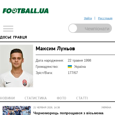
Увійти
Реєстрація
ДОСЬЄ ГРАВЦЯ
Максим Луньов
Дата народження:
22 травня 1998
Громадянство:
Україна
Зріст/Вага:
177/67
НОВИНИ
СТАТИСТИКА
ФОТО
СТАТТІ
21 ЧЕРВНЯ 2026, 14:38
УКРАЇНА
Чорноморець попрощався з вісьмома