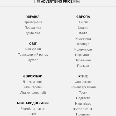
🦉
ADVERTISING PRICE
🇺🇦
УКРАЇНА
ЄВРОПА
Прем'єр-ліга
Англія
Перша ліга
Іспанія
Друга ліга
Італія
Німеччина
СВІТ
Франція
Інші країни
Нідерланди
Трансферний ринок
Португалія
Футзал
Туреччина
Польща
ЄВРОКУБКИ
РІЗНЕ
Ліга чемпіонів
Фан-сектор
Ліга Європ
и
Коментарі тижня
Ліга конференцій
Тести
Подкасти
МІЖНАРОДНІ КУБКИ
Наші відео
Чемпіонат світу
Футбол на ТБ
ЄВРО
Прогнози