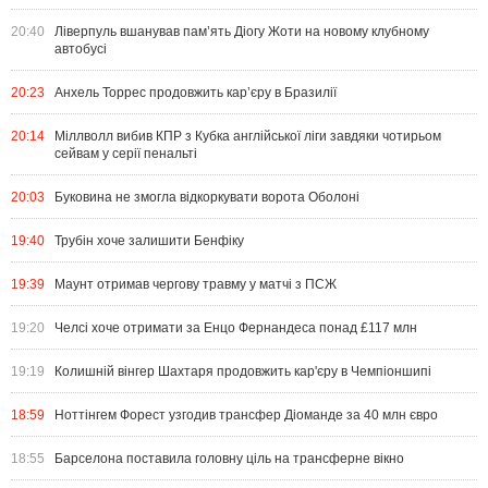
20:40
Ліверпуль вшанував пам’ять Діогу Жоти на новому клубному
автобусі
20:23
Анхель Торрес продовжить кар’єру в Бразилії
20:14
Міллволл вибив КПР з Кубка англійської ліги завдяки чотирьом
сейвам у серії пенальті
20:03
Буковина не змогла відкоркувати ворота Оболоні
19:40
Трубін хоче залишити Бенфіку
19:39
Маунт отримав чергову травму у матчі з ПСЖ
19:20
Челсі хоче отримати за Енцо Фернандеса понад £117 млн
19:19
Колишній вінгер Шахтаря продовжить кар'єру в Чемпіоншипі
18:59
Ноттінгем Форест узгодив трансфер Діоманде за 40 млн євро
18:55
Барселона поставила головну ціль на трансферне вікно