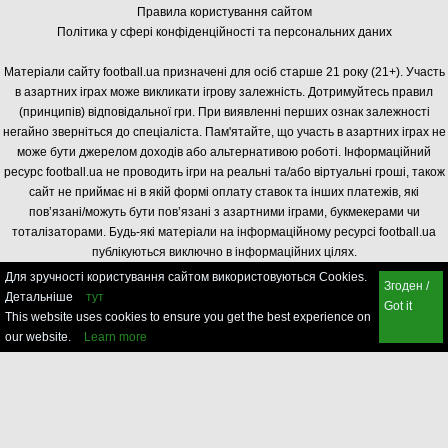
Правила користування сайтом
Політика у сфері конфіденційності та персональних даних
Матеріали сайту football.ua призначені для осіб старше 21 року (21+). Участь
в азартних іграх може викликати ігрову залежність. Дотримуйтесь правил
(принципів) відповідальної гри. При виявленні перших ознак залежності
негайно зверніться до спеціаліста. Пам'ятайте, що участь в азартних іграх не
може бути джерелом доходів або альтернативою роботі. Інформаційний
ресурс football.ua не проводить ігри на реальні та/або віртуальні гроші, також
сайт не приймає ні в якій формі оплату ставок та інших платежів, які
пов’язані/можуть бути пов’язані з азартними іграми, букмекерами чи
тоталізаторами. Будь-які матеріали на інформаційному ресурсі football.ua
публікуються виключно в інформаційних цілях.
Для зручності користування сайтом використовуються Cookies.
Згоден /
Детальніше
тут
Got it
This website uses cookies to ensure you get the best experience on
our website.
Learn more