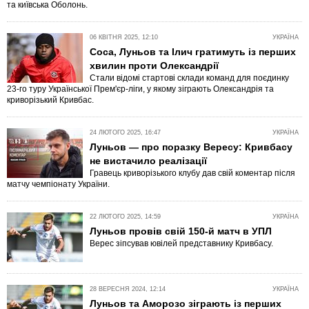
та київська Оболонь.
06 КВІТНЯ 2025, 12:10
УКРАЇНА
Соса, Луньов та Ілич гратимуть із перших
хвилин проти Олександрії
Стали відомі стартові склади команд для поєдинку
23-го туру Української Прем'єр-ліги, у якому зіграють Олександрія та
криворізький Кривбас.
24 ЛЮТОГО 2025, 16:47
УКРАЇНА
Луньов — про поразку Вересу: Кривбасу
не вистачило реалізації
Гравець криворізького клубу дав свій коментар після
матчу чемпіонату України.
22 ЛЮТОГО 2025, 14:59
УКРАЇНА
Луньов провів свій 150-й матч в УПЛ
Верес зіпсував ювілей представнику Кривбасу.
28 ВЕРЕСНЯ 2024, 12:14
УКРАЇНА
Луньов та Аморозо зіграють із перших