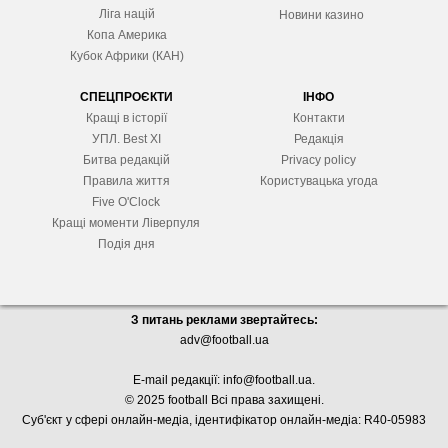
Ліга націй
Новини казино
Копа Америка
Кубок Африки (КАН)
СПЕЦПРОЄКТИ
ІНФО
Кращі в історії
Контакти
УПЛ. Best XІ
Редакція
Битва редакцій
Privacy policy
Правила життя
Користувацька угода
Five O'Clock
Кращі моменти Ліверпуля
Подія дня
З питань реклами звертайтесь:
adv@football.ua
E-mail редакції:
info@football.ua
.
© 2025 football Всі права захищені.
Суб'єкт у сфері онлайн-медіа, і
дентифікатор онлайн-медіа: R40-05983