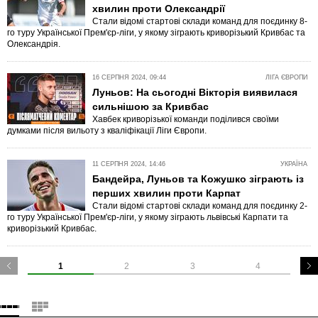
хвилин проти Олександрії
Стали відомі стартові склади команд для поєдинку 8-
го туру Української Прем'єр-ліги, у якому зіграють криворізький Кривбас та
Олександрія.
16 СЕРПНЯ 2024, 09:44
ЛІГА ЄВРОПИ
Луньов: На сьогодні Вікторія виявилася
сильнішою за Кривбас
Хавбек криворізької команди поділився своїми
думками після вильоту з кваліфікації Ліги Європи.
11 СЕРПНЯ 2024, 14:46
УКРАЇНА
Бандейра, Луньов та Кожушко зіграють із
перших хвилин проти Карпат
Стали відомі стартові склади команд для поєдинку 2-
го туру Української Прем'єр-ліги, у якому зіграють львівські Карпати та
криворізький Кривбас.
1
2
3
4