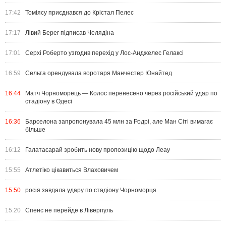
17:42
Томіясу приєднався до Крістал Пелес
17:17
Лівий Берег підписав Челядіна
17:01
Серхі Роберто узгодив перехід у Лос-Анджелес Гелаксі
16:59
Сельта орендувала воротаря Манчестер Юнайтед
16:44
Матч Чорноморець — Колос перенесено через російський удар по
стадіону в Одесі
16:36
Барселона запропонувала 45 млн за Родрі, але Ман Сіті вимагає
більше
16:12
Галатасарай зробить нову пропозицію щодо Леау
15:55
Атлетіко цікавиться Влаховичем
15:50
росія завдала удару по стадіону Чорноморця
15:20
Спенс не перейде в Ліверпуль