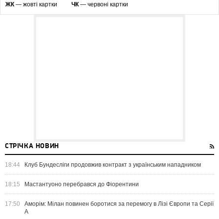
ЖК
— жовті картки
ЧК
— червоні картки
СТРІЧКА НОВИН
18:44
Клуб Бундесліги продовжив контракт з українським нападником
18:15
Мастантуоно перебрався до Фіорентини
17:50
Аморім: Мілан повинен боротися за перемогу в Лізі Європи та Серії
А