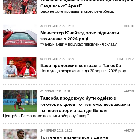
Саудівської Аравії
Баєр не хоче продавати свого центрбека.
30 ВЕРЕСНЯ 2023, 15:19
АНГЛІЯ
Манчестер Юнайтед хоче підписати
захисника у 2024 році
"Манкуніанці" у пошуках підсилення складу.
04 ВЕРЕСНЯ 2023, 14:20
НІМЕЧЧИНА
Баєр продовжив контракт з Тапсоба
Нова угода розрахована до 30 червня 2028 року.
07 ЛИПНЯ 2023, 12:21
АНГЛІЯ
Тапсоба продовжує бути однією з
ключових цілей Тоттенгема, незважаючи
на переговори з ван де Веном
Центрбек Баєра може посилити оборону "шпор".
24 ЧЕРВНЯ 2023, 13:22
АНГЛІЯ
Тоттенгем визначився з двома