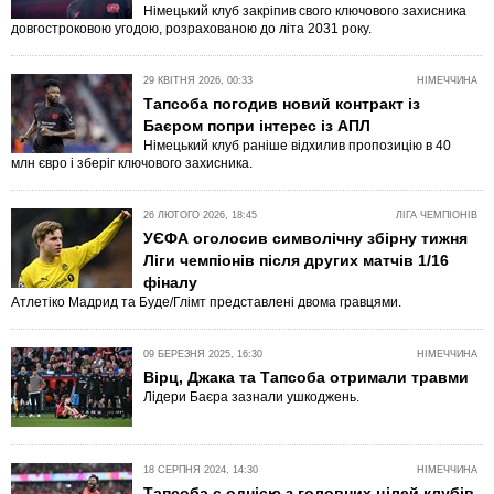
Німецький клуб закріпив свого ключового захисника
довгостроковою угодою, розрахованою до літа 2031 року.
29 КВІТНЯ 2026, 00:33
НІМЕЧЧИНА
Тапсоба погодив новий контракт із
Баєром попри інтерес із АПЛ
Німецький клуб раніше відхилив пропозицію в 40
млн євро і зберіг ключового захисника.
26 ЛЮТОГО 2026, 18:45
ЛІГА ЧЕМПІОНІВ
УЄФА оголосив символічну збірну тижня
Ліги чемпіонів після других матчів 1/16
фіналу
Атлетіко Мадрид та Буде/Глімт представлені двома гравцями.
09 БЕРЕЗНЯ 2025, 16:30
НІМЕЧЧИНА
Вірц, Джака та Тапсоба отримали травми
Лідери Баєра зазнали ушкоджень.
18 СЕРПНЯ 2024, 14:30
НІМЕЧЧИНА
Тапсоба є однією з головних цілей клубів