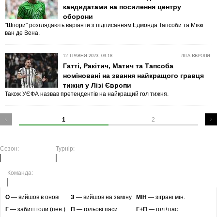
кандидатами на посилення центру
оборони
"Шпори" розглядають варіанти з підписанням Едмонда Тапсоби та Міккі
ван де Вена.
12 ТРАВНЯ 2023, 09:18
ЛІГА ЄВРОПИ
Гатті, Ракітич, Матич та Тапсоба
номіновані на звання найкращого гравця
тижня у Лізі Європи
Також УЄФА назвав претендентів на найкращий гол тижня.
1
2
Сезон:
Турнір:
Команда:
O
— вийшов в онові
З
— вийшов на заміну
МІН
— зіграні мін.
Г
— забиті голи (пен.)
П
— гольові паси
Г+П
— гол+пас