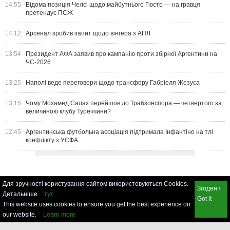
14:55
Відома позиція Челсі щодо майбутнього Гюсто — на гравця
претендує ПСЖ
14:12
Арсенал зробив запит щодо вінгера з АПЛ
13:54
Президент АФА заявив про кампанію проти збірної Аргентини на
ЧС-2026
13:25
Наполі веде переговори щодо трансферу Габріеля Жезуса
13:15
Чому Мохамед Салах перейшов до Трабзонспора — четвертого за
величиною клубу Туреччини?
12:45
Аргентинська футбольна асоціація підтримала Інфантіно на тлі
конфлікту з УЄФА
Для зручності користування сайтом використовуються Cookies.
Згоден /
Детальніше
тут
Got it
This website uses cookies to ensure you get the best experience on
our website.
Learn more