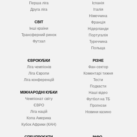
Перша ліга
Іспанія
Друга ліга
Італія
Німеччина
СВІТ
Франція
Інші країни
Нідерланди
Трансферний ринок
Португалія
Футзал
Туреччина
Польща
ЄВРОКУБКИ
РІЗНЕ
Ліга чемпіонів
Фан-сектор
Ліга Європ
и
Коментарі тижня
Ліга конференцій
Тести
Подкасти
МІЖНАРОДНІ КУБКИ
Наші відео
Чемпіонат світу
Футбол на ТБ
ЄВРО
Прогнози
Ліга націй
Новини казино
Копа Америка
Кубок Африки (КАН)