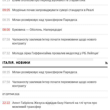
09:19
Ельче оголосив про перехід Буонанотте з Брайтона
09:05
Моурінью почав запроваджувати суворі стандарти в Реалі
08:35
Мілан розмірковує над трансфером Паредеса
08:00
Буковина — Оболонь. Напередодні
07:58
Чалханоглу закликав Інтер почати перемовини щодо нового
контракту
07:32
Молода зірка Гоффенгайма провалив медогляд у РБ Лейпциг
ІТАЛІЯ. НОВИНИ
08:35
Мілан розмірковує над трансфером Паредеса
07:58
Чалханоглу закликав Інтер почати перемовини щодо нового
контракту
07 СЕРПНЯ 2026
22:22
Агент Габріела Жезуса відвідав базу Наполі на тлі чуток про
можливий трансфер