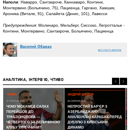
Наполи
: Наварро, Сантакроче, Каннаваро, Контини,
Монтервино (Больячино, 75), Пациенца, Гаргано, Хамшик,
Ароника (Витале, 91), Салайета (Денис, 101), Лавесси
Предупреждения
: Молинаро, Мельберг, Сиссоко, Легротталье -
Контини, Монтервино, Сантакроче, Больячино, Пациенца
Василий Обараз
всі статті автора
АНАЛІТИКА, ІНТЕРВ'Ю, ЧТИВО
0
ЧТИВО
АНДРІЙ ШАХОВ
07 СЕРПНЯ 2026
05 СЕРПНЯ 2026
ЧОМУ МОХАМЕД САЛАХ
НЕПРОСТИЙ БАР'ЄР З
ПЕРЕЙШОВ ДО
АЗЕРБАЙДЖАНУ:
ТРАБЗОНСПОРА —
АНАЛІЗУЄМО КАРАБАХ ПЕРЕД
ЧЕТВЕРТОГО ЗА ВЕЛИЧИНОЮ
ДУЕЛЛЮ З КИЇВСЬКИМ
КЛУБУ ТУРЕЧЧИНИ?
ДИНАМО