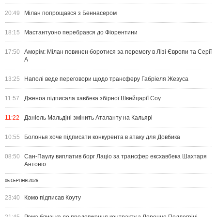
20:49
Мілан попрощався з Беннасером
18:15
Мастантуоно перебрався до Фіорентини
17:50
Аморім: Мілан повинен боротися за перемогу в Лізі Європи та Серії
А
13:25
Наполі веде переговори щодо трансферу Габріеля Жезуса
11:57
Дженоа підписала хавбека збірної Швейцарії Соу
11:22
Даніель Мальдіні змінить Аталанту на Кальярі
10:55
Болонья хоче підписати конкурента в атаку для Довбика
08:50
Сан-Паулу виплатив борг Лаціо за трансфер ексхавбека Шахтаря
Антоніо
06 СЕРПНЯ 2026
23:40
Комо підписав Коуту