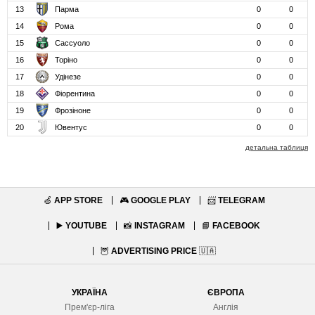
13
Парма
0
0
14
Рома
0
0
15
Сассуоло
0
0
16
Торіно
0
0
17
Удінезе
0
0
18
Фіорентина
0
0
19
Фрозіноне
0
0
20
Ювентус
0
0
детальна таблиця
🍏
APP STORE
🎮
GOOGLE PLAY
📨
TELEGRAM
▶️
YOUTUBE
📸
INSTAGRAM
📘
FACEBOOK
🦉
ADVERTISING PRICE
🇺🇦
УКРАЇНА
ЄВРОПА
Прем'єр-ліга
Англія