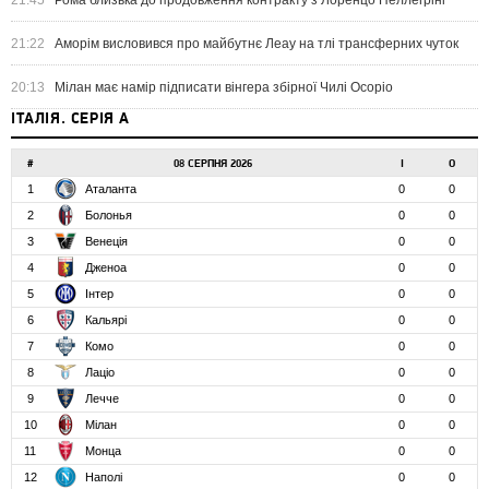
21:45
Рома близька до продовження контракту з Лоренцо Пеллегріні
21:22
Аморім висловився про майбутнє Леау на тлі трансферних чуток
20:13
Мілан має намір підписати вінгера збірної Чилі Осоріо
ІТАЛІЯ. СЕРІЯ А
#
08 СЕРПНЯ 2026
І
О
1
Аталанта
0
0
2
Болонья
0
0
3
Венеція
0
0
4
Дженоа
0
0
5
Інтер
0
0
6
Кальярі
0
0
7
Комо
0
0
8
Лаціо
0
0
9
Лечче
0
0
10
Мілан
0
0
11
Монца
0
0
12
Наполі
0
0