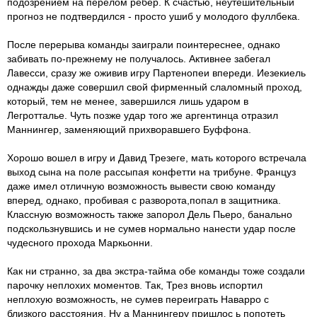
подозрением на перелом ребер. К счастью, неутешительный
прогноз не подтвердился - просто ушиб у молодого фуллбека.
После перерыва команды заиграли поинтереснее, однако
забивать по-прежнему не получалось. Активнее забегал
Лавесси, сразу же оживив игру Партенопеи впереди. Иезекиель
однажды даже совершил свой фирменный слаломный проход,
который, тем не менее, завершился лишь ударом в
Легротталье. Чуть позже удар того же аргентинца отразил
Маннингер, заменяющий прихворавшего Буффона.
Хорошо вошел в игру и Давид Трезеге, мать которого встречала
выход сына на поле рассыпая конфетти на трибуне. Француз
даже имел отличную возможность вывести свою команду
вперед, однако, пробивая с разворота,попал в защитника.
Классную возможность также запорол Дель Пьеро, банально
подскользнувшись и не сумев нормально нанести удар после
чудесного прохода Маркьонни.
Как ни странно, за два экстра-тайма обе команды тоже создали
парочку неплохих моментов. Так, Трез вновь испортил
неплохую возможность, не сумев переиграть Наварро с
близкого расстояния. Ну а Маннингеру пришлос
ь попотеть