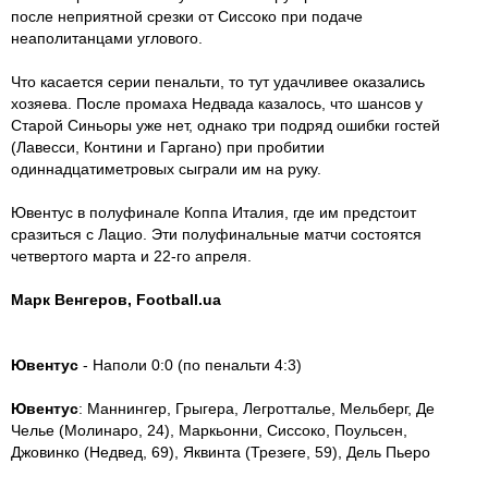
после неприятной срезки от Сиссоко при подаче
неаполитанцами углового.
Что касается серии пенальти, то тут удачливее оказались
хозяева. После промаха Недвада казалось, что шансов у
Старой Синьоры уже нет, однако три подряд ошибки гостей
(Лавесси, Контини и Гаргано) при пробитии
одиннадцатиметровых сыграли им на руку.
Ювентус в полуфинале Коппа Италия, где им предстоит
сразиться с Лацио. Эти полуфинальные матчи состоятся
четвертого марта и 22-го апреля.
Марк Венгеров, Football.ua
Ювентус
- Наполи 0:0 (по пенальти 4:3)
Ювентус
: Маннингер, Грыгера, Легротталье, Мельберг, Де
Челье (Молинаро, 24), Маркьонни, Сиссоко, Поульсен,
Джовинко (Недвед, 69), Яквинта (Трезеге, 59), Дель Пьеро