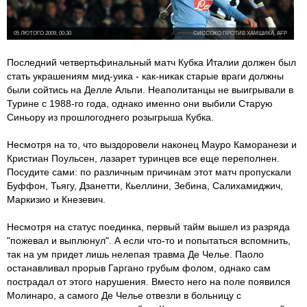
05 ЛЮТОГО 2009, 00:30
СИССОКО ПРОТИВ ХАМШИКА, AFP
Последний четвертьфинальный матч Кубка Италии должен был
стать украшениям мид-уика - как-никак старые враги должны
были сойтись на Делле Альпи. Неаполитанцы не выигрывали в
Турине с 1988-го года, однако именно они выбили Старую
Синьору из прошлогоднего розыгрыша Кубка.
Несмотря на то, что выздоровели наконец Мауро Каморанези и
Кристиан Поульсен, лазарет туринцев все еще переполнен.
Посудите сами: по различным причинам этот матч пропускали
Буффон, Тьягу, Дзанетти, Кьеллини, Зебина, Салихамиджич,
Маркизио и Кнезевич.
Несмотря на статус поединка, первый тайм вышел из разряда
"пожевал и выплюнул". А если что-то и попытаться вспомнить,
так на ум придет лишь нелепая травма Де Челье. Паоло
останавливал прорыв Гаргано грубым фолом, однако сам
пострадал от этого нарушения. Вместо него на поле появился
Молинаро, а самого Де Челье отвезли в больницу с