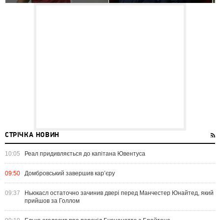
СТРІЧКА НОВИН
10:05
Реал придивляється до капітана Ювентуса
09:50
Домбровський завершив кар’єру
09:37
Ньюкасл остаточно зачинив двері перед Манчестер Юнайтед, який
прийшов за Голлом