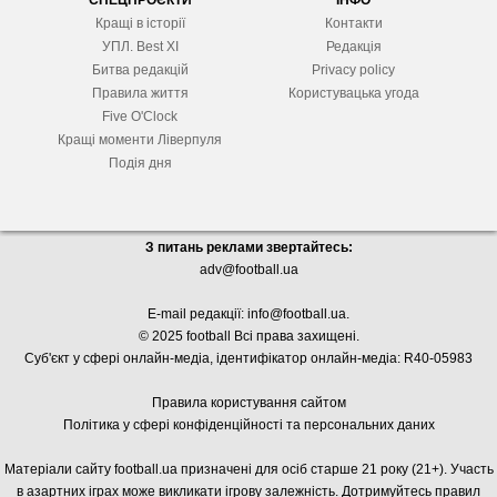
СПЕЦПРОЄКТИ
ІНФО
Кращі в історії
Контакти
УПЛ. Best XІ
Редакція
Битва редакцій
Privacy policy
Правила життя
Користувацька угода
Five O'Clock
Кращі моменти Ліверпуля
Подія дня
З питань реклами звертайтесь:
adv@football.ua
E-mail редакції:
info@football.ua
.
© 2025 football Всі права захищені.
Суб'єкт у сфері онлайн-медіа, і
дентифікатор онлайн-медіа: R40-05983
Правила користування сайтом
Політика у сфері конфіденційності та персональних даних
Матеріали сайту football.ua призначені для осіб старше 21 року (21+). Участь
в азартних іграх може викликати ігрову залежність. Дотримуйтесь правил