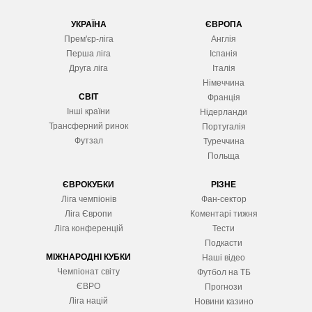
УКРАЇНА
ЄВРОПА
Прем'єр-ліга
Англія
Перша ліга
Іспанія
Друга ліга
Італія
Німеччина
СВІТ
Франція
Інші країни
Нідерланди
Трансферний ринок
Португалія
Футзал
Туреччина
Польща
ЄВРОКУБКИ
РІЗНЕ
Ліга чемпіонів
Фан-сектор
Ліга Європ
и
Коментарі тижня
Ліга конференцій
Тести
Подкасти
МІЖНАРОДНІ КУБКИ
Наші відео
Чемпіонат світу
Футбол на ТБ
ЄВРО
Прогнози
Ліга націй
Новини казино