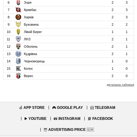
6
Зоря
2
3
7
Кривбас
2
3
8
Харків
2
3
9
Буковина
2
2
10
Лівий Берег
1
1
11
ЛНЗ
2
1
12
Оболонь
2
1
13
Кудрівка
2
1
14
Чорноморець
1
0
15
Колос
1
0
16
Верес
2
0
детальна таблиця
🍏
APP STORE
🎮
GOOGLE PLAY
📨
TELEGRAM
▶️
YOUTUBE
📸
INSTAGRAM
📘
FACEBOOK
🦉
ADVERTISING PRICE
🇺🇦