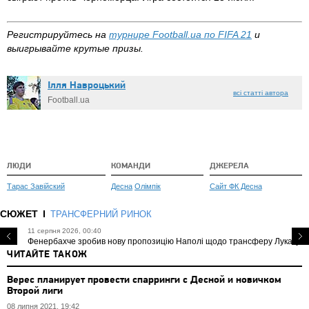
Регистрируйтесь на
турнире Football.ua по FIFA 21
и
выигрывайте крутые призы.
Ілля Навроцький
всі статті автора
Football.ua
ЛЮДИ
КОМАНДИ
ДЖЕРЕЛА
Тарас Завійский
Десна
Олімпік
Сайт ФК Десна
СЮЖЕТ
ТРАНСФЕРНИЙ РИНОК
11 серпня 2026, 00:40
Фенербахче зробив нову пропозицію Наполі щодо трансферу Лукаку
ЧИТАЙТЕ ТАКОЖ
Верес планирует провести спарринги с Десной и новичком
Второй лиги
08 липня 2021, 19:42