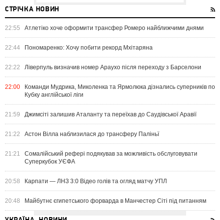
СТРІЧКА НОВИН
22:55
Атлетіко хоче оформити трансфер Ромеро найближчими днями
22:44
Пономаренко: Хочу побити рекорд Мхітаряна
22:22
Ліверпуль визначив номер Араухо після переходу з Барселони
22:00
Команди Мудрика, Миколенка та Ярмолюка дізнались суперників по
Кубку англійської ліги
21:59
Джимсіті залишив Аталанту та переїхав до Саудівської Аравії
21:22
Астон Вілла наблизилася до трансферу Паліньї
21:21
Сомалійський рефері подякував за можливість обслуговувати
Суперкубок УЄФА
20:58
Карпати — ЛНЗ 3:0 Відео голів та огляд матчу УПЛ
20:48
Майбутнє єгипетського форварда в Манчестер Сіті під питанням