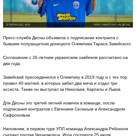
15 ЛИПНЯ 2021, 19:20
ТАРАС ЗАВИЙСКИЙ, ФК ДЕСНА
Пресс-служба Десны объявила о подписании контракта с
бывшим полузащитник донецкого Олимпика Тараса Завийского.
Соглашение с 26-летним украинским хавбеком рассчитано на
два года.
Завийский присоединился к Олимпику в 2019 году и с тех пор
провел 40 матчей, в которых забил два мяча и отдал три
ассиста. Также он выступал за Николаев, Карпаты и Львов.
Для Десны это третий летний новичок в команде, после
подписания контрактов с Евгением Селиным и Александром
Сафроновым.
Напомним, в первом туре УПЛ команда Александра Рябоконя
сыграет против Черноморца. Игра состоится 25 июля.