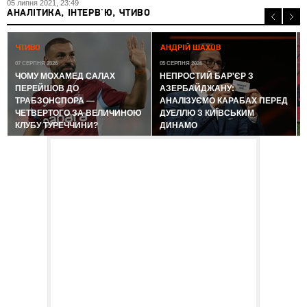
05 липня 2021, 23:49
АНАЛІТИКА, ІНТЕРВ'Ю, ЧТИВО
0
ЧТИВО
АНДРІЙ ШАХОВ
07 СЕРПНЯ 2026
05 СЕРПНЯ 2026
ЧОМУ МОХАМЕД САЛАХ
НЕПРОСТИЙ БАР'ЄР З
ПЕРЕЙШОВ ДО
АЗЕРБАЙДЖАНУ:
ТРАБЗОНСПОРА —
АНАЛІЗУЄМО КАРАБАХ ПЕРЕД
ЧЕТВЕРТОГО ЗА ВЕЛИЧИНОЮ
ДУЕЛЛЮ З КИЇВСЬКИМ
КЛУБУ ТУРЕЧЧИНИ?
ДИНАМО