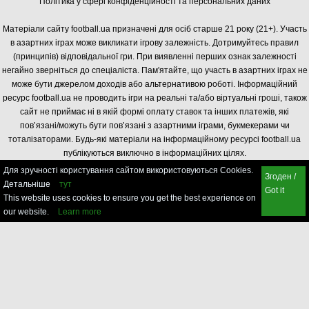
Політика у сфері конфіденційності та персональних даних
Матеріали сайту football.ua призначені для осіб старше 21 року (21+). Участь
в азартних іграх може викликати ігрову залежність. Дотримуйтесь правил
(принципів) відповідальної гри. При виявленні перших ознак залежності
негайно зверніться до спеціаліста. Пам'ятайте, що участь в азартних іграх не
може бути джерелом доходів або альтернативою роботі. Інформаційний
ресурс football.ua не проводить ігри на реальні та/або віртуальні гроші, також
сайт не приймає ні в якій формі оплату ставок та інших платежів, які
пов’язані/можуть бути пов’язані з азартними іграми, букмекерами чи
тоталізаторами. Будь-які матеріали на інформаційному ресурсі football.ua
публікуються виключно в інформаційних цілях.
Для зручності користування сайтом використовуються Cookies.
Згоден /
Детальніше
тут
Got it
This website uses cookies to ensure you get the best experience on
our website.
Learn more