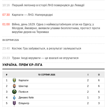
10:16
Перший легіонер в історії ЛНЗ повернувся до Левадії
07:30
Карпати — ЛНЗ. Напередодні
01:00
Війна, день 1629. Одна з наймасштабніших атак на Одесу, у
Молдові, ймовірно, виявили уламки безпілотника, протест проти
вирубки дерев на Теремках
09 СЕРПНЯ 2026
23:40
Костюк: Гра забувається, а результат залишається
23:23
Туран: Іноді керувати — це взагалі не втручатися
УКРАЇНА. ПРЕМ'ЄР-ЛІГА
#
10 СЕРПНЯ 2026
І
О
1
Карпати
2
6
2
Шахтар
2
6
3
Полісся
2
6
4
Динамо Київ
1
3
5
Епіцентр
2
3