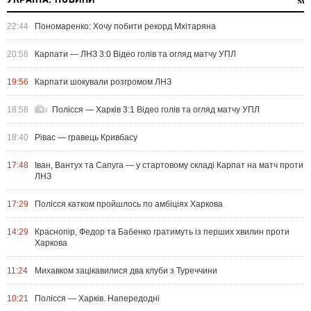
УКРАЇНА. НОВИНИ
22:44
Пономаренко: Хочу побити рекорд Мхітаряна
20:58
Карпати — ЛНЗ 3:0 Відео голів та огляд матчу УПЛ
19:56
Карпати шокували розгромом ЛНЗ
18:58
Полісся — Харків 3:1 Відео голів та огляд матчу УПЛ
18:40
Рівас — гравець Кривбасу
17:48
Іван, Вантух та Сапуга — у стартовому складі Карпат на матч проти
ЛНЗ
17:29
Полісся катком пройшлось по амбіціях Харкова
14:29
Краснопір, Федор та Бабенко гратимуть із перших хвилин проти
Харкова
11:24
Михавком зацікавилися два клуби з Туреччини
10:21
Полісся — Харків. Напередодні