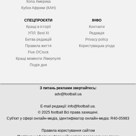
Копа Америка
Кубок Африки (КАН)
СПЕЦПРОЄКТИ
ІНФО
Кращі в історії
Контакти
УПЛ. Best XІ
Редакція
Битва редакцій
Privacy policy
Правила життя
Користувацька угода
Five O'Clock
Кращі моменти Ліверпуля
Подія дня
З питань реклами звертайтесь:
adv@football.ua
E-mail редакції:
info@football.ua
.
© 2025 football Всі права захищені.
Суб'єкт у сфері онлайн-медіа, і
дентифікатор онлайн-медіа: R40-05983
Правила користування сайтом